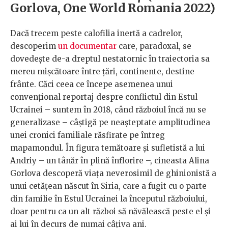
Gorlova, One World Romania 2022)
Dacă trecem peste calofilia inertă a cadrelor,
descoperim
un documentar
care, paradoxal, se
dovedește de-a dreptul nestatornic în traiectoria sa
mereu mișcătoare între țări, continente, destine
frânte. Căci ceea ce începe asemenea unui
convențional reportaj despre conflictul din Estul
Ucrainei – suntem în 2018, când războiul încă nu se
generalizase – câștigă pe neașteptate amplitudinea
unei cronici familiale răsfirate pe întreg
mapamondul. În figura temătoare și sufletistă a lui
Andriy – un tânăr în plină înflorire –, cineasta Alina
Gorlova descoperă viața neverosimil de ghinionistă a
unui cetățean născut în Siria, care a fugit cu o parte
din familie în Estul Ucrainei la începutul războiului,
doar pentru ca un alt război să năvălească peste el și
ai lui în decurs de numai câțiva ani.