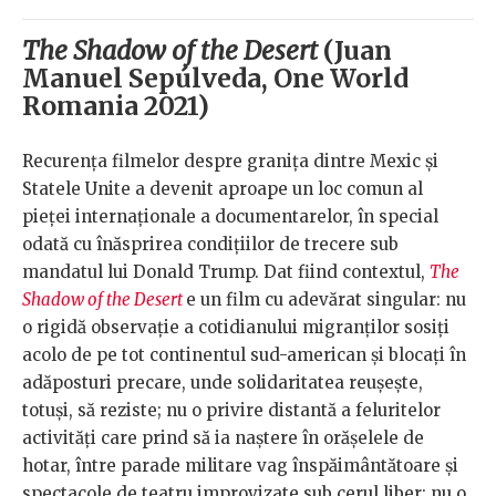
The Shadow of the Desert
(Juan
Manuel Sepúlveda, One World
Romania 2021)
Recurența filmelor despre granița dintre Mexic și
Statele Unite a devenit aproape un loc comun al
pieței internaționale a documentarelor, în special
odată cu înăsprirea condițiilor de trecere sub
mandatul lui Donald Trump. Dat fiind contextul,
The
Shadow of the Desert
e un film cu adevărat singular: nu
o rigidă observație a cotidianului migranților sosiți
acolo de pe tot continentul sud-american și blocați în
adăposturi precare, unde solidaritatea reușește,
totuși, să reziste; nu o privire distantă a feluritelor
activități care prind să ia naștere în orășelele de
hotar, între parade militare vag înspăimântătoare și
spectacole de teatru improvizate sub cerul liber; nu o