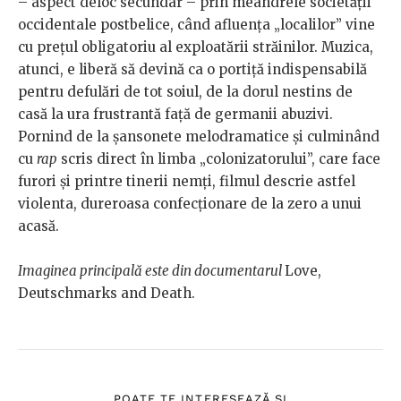
– aspect deloc secundar – prin meandrele societății
occidentale postbelice, când afluența „localilor” vine
cu prețul obligatoriu al exploatării străinilor. Muzica,
atunci, e liberă să devină ca o portiță indispensabilă
pentru defulări de tot soiul, de la dorul nestins de
casă la ura frustrantă față de germanii abuzivi.
Pornind de la șansonete melodramatice și culminând
cu
rap
scris direct în limba „colonizatorului”, care face
furori și printre tinerii nemți, filmul descrie astfel
violenta, dureroasa confecționare de la zero a unui
acasă.
Imaginea principală este din documentarul
Love,
Deutschmarks and Death.
POATE TE INTERESEAZĂ ȘI