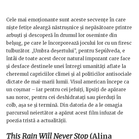
Cele mai emoționante sunt aceste secvențe în care
niște fetițe aleargă năstrușnice și nepăsătoare printre
arbuști și descoperă în drumul lor oseminte din
belșug, pe care le încorporează jocului lor cu un firesc
tulburător. „Umbra deșertului”, pentru Sepúlveda, e
întâi de toate acest decor natural impozant care face
și desface destinele unei întregi umanități aflate la
cheremul capriciilor climei și al politicilor antisociale
dictate de mai-marii lumii. Visul american începe ca
un coșmar – iar pentru cei jefuiți, lipsiți de apărare
sau noroc, pentru cei deshidratați sau pierduți în
colb, așa se și termină. Din datoria de a le omagia
parcursul neiertător a apărut acest film infuzat de
poezia tristă a actualității.
This Rain Will Never Stop
(Alina