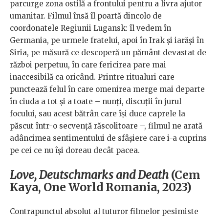
parcurge zona ostilă a frontului pentru a livra ajutor
umanitar. Filmul însă îl poartă dincolo de
coordonatele Regiunii Lugansk: îl vedem în
Germania, pe urmele fratelui, apoi în Irak și iarăși în
Siria, pe măsură ce descoperă un pământ devastat de
război perpetuu, în care fericirea pare mai
inaccesibilă ca oricând. Printre ritualuri care
punctează felul în care omenirea merge mai departe
în ciuda a tot și a toate – nunți, discuții în jurul
focului, sau acest bătrân care își duce caprele la
păscut într-o secvență răscolitoare –, filmul ne arată
adâncimea sentimentului de sfâșiere care i-a cuprins
pe cei ce nu își doreau decât pacea.
Love, Deutschmarks and Death
(Cem
Kaya, One World Romania, 2023)
Contrapunctul absolut al tuturor filmelor pesimiste