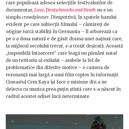
care populează adesea selecțiile festivalurilor de
documentar,
Love, Deutschmarks and Death
nu e un
simplu
crowdpleaser
. Dimpotrivă, în spatele hazului
evident pe care subiecții filmului – cântăreți de
origine turcă stabiliți în Germania – îl arborează ca
pe o a doua natură e de găsit drama unei națiuni care,
la mijlocul secolului trecut, s-a trezit deșirată. Această
„imposibilă întoarcere” care leagă un pământ natal
de un teritoriu al exilului – ambele la fel de
problematice din diferite motive – e camera de
rezonanță mai largă a unui film copios în informații.
Cineastul Cem Kaya își face o misiune din a ne
delecta cu muzica prea puțin știută care s-a născut în
cadrul acestei odisei încă neterminate.