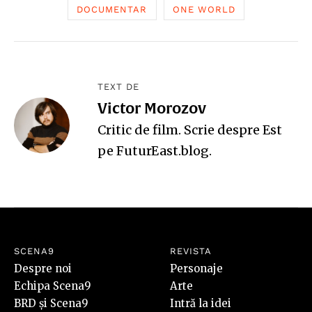
DOCUMENTAR
ONE WORLD
TEXT DE
Victor Morozov
Critic de film. Scrie despre Est
pe
FuturEast.blog
.
SCENA9
REVISTA
Despre noi
Personaje
Echipa Scena9
Arte
BRD și Scena9
Intră la idei