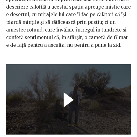
descriere calofilă a acestui spațiu aproape mistic care
e deșertul, cu mirajele lui care îi fac pe călători să își
piardă mințile și să rătăcească prin pustiu; ci un
amestec rotund, care învăluie întregul în tandrețe și
conferă sentimentul că, în sfârșit, o cameră de filmat
e de față pentru a asculta, nu pentru a pune la zid.