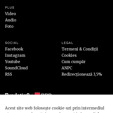
PLUS
Video
Audio
Foto
SOCIAL
LEGAL
Facebook
Termeni & Condiții
Instagram
Cookies
Youtube
Cum cumpăr
SoundCloud
ANPC
RSS
Redirecționează 3,5%
Acest site web folosește cookie-uri prin intermediul
© 2026 BRD Groupe Société Générale, toate drepturile rezervate.