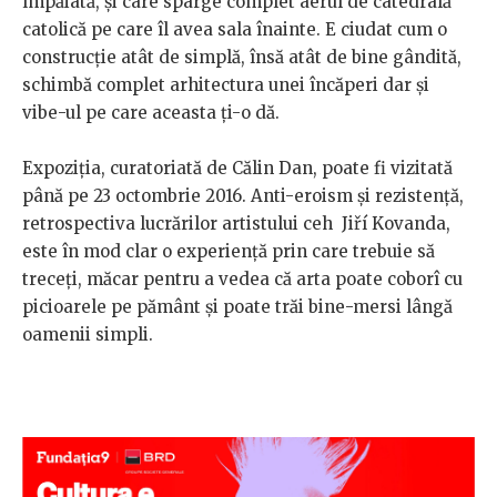
împăiată, și care sparge complet aerul de catedrală
catolică pe care îl avea sala înainte. E ciudat cum o
construcție atât de simplă, însă atât de bine gândită,
schimbă complet arhitectura unei încăperi dar și
vibe-ul pe care aceasta ți-o dă.
Expoziția, curatoriată de Călin Dan, poate fi vizitată
până pe 23 octombrie 2016. Anti-eroism și rezistență,
retrospectiva lucrărilor artistului ceh Jiří Kovanda,
este în mod clar o experiență prin care trebuie să
treceți, măcar pentru a vedea că arta poate coborî cu
picioarele pe pământ și poate trăi bine-mersi lângă
oamenii simpli.