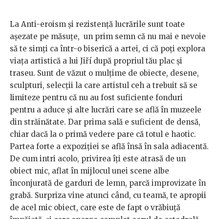
La Anti-eroism și rezistență lucrările sunt toate
așezate pe măsuțe, un prim semn că nu mai e nevoie
să te simți ca într-o biserică a artei, ci că poți explora
viața artistică a lui Jiří după propriul tău plac și
traseu. Sunt de văzut o mulțime de obiecte, desene,
sculpturi, selecții la care artistul ceh a trebuit să se
limiteze pentru că nu au fost suficiente fonduri
pentru a aduce și alte lucrări care se află în muzeele
din străinătate. Dar prima sală e suficient de densă,
chiar dacă la o primă vedere pare că totul e haotic.
Partea forte a expoziției se află însă în sala adiacentă.
De cum intri acolo, privirea îți este atrasă de un
obiect mic, aflat în mijlocul unei scene albe
înconjurată de garduri de lemn, parcă improvizate în
grabă. Surpriza vine atunci când, cu teamă, te apropii
de acel mic obiect, care este de fapt o vrăbiuță