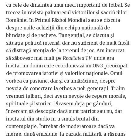
cu cele de dinaintea unui meci important de fotbal. Se
trecea în revistă palmaresul victoriilor și sacrificiilor
României în Primul Război Mondial sau se discuta
despre noile achiziții din echipa națională de
blindate și de rachete. Tangențial, se discuta și
situația politică internă, dar nu suficient de mult încât
să distragă atenția de la terenul de joc. Am încercat
să zăbovesc mai mult pe
Realitatea TV
, unde era
invitat un domn care coordonează un ONG preocupat
de promovarea istoriei și valorilor naționale. Omul
vorbea cu pasiune, dar și cu amărăciune, despre
nevoia de conectare la ethos a noii generații. Trăim
vremuri tulburi, deci avem nevoie de repere morale,
spirituale și istorice. Picasem deja pe gânduri,
încercam să descopăr dacă sunt patriot sau nu, dar
invitatul din studio m-a smuls brutal din
contemplație. Întrebat de moderatoare dacă va
merge, după emisiune, la parada militară, a răspuns