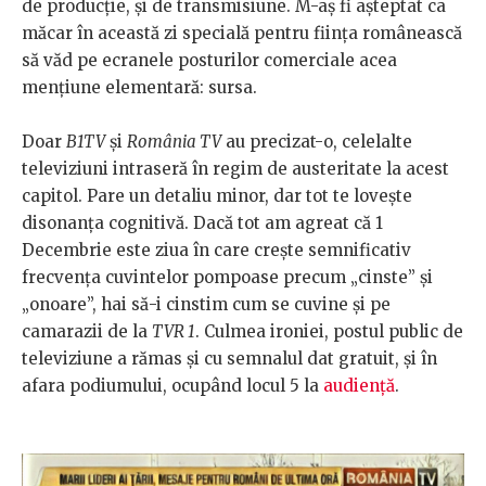
de producție, și de transmisiune. M-aș fi așteptat ca
măcar în această zi specială pentru ființa românească
să văd pe ecranele posturilor comerciale acea
mențiune elementară: sursa.
Doar
B1TV
și
România TV
au precizat-o, celelalte
televiziuni intraseră în regim de austeritate la acest
capitol. Pare un detaliu minor, dar tot te lovește
disonanța cognitivă. Dacă tot am agreat că 1
Decembrie este ziua în care crește semnificativ
frecvența cuvintelor pompoase precum „cinste” și
„onoare”, hai să-i cinstim cum se cuvine și pe
camarazii de la
TVR 1
. Culmea ironiei, postul public de
televiziune a rămas și cu semnalul dat gratuit, și în
afara podiumului, ocupând locul 5 la
audiență
.