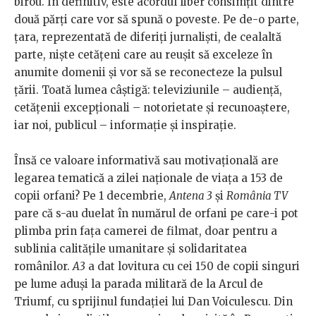
birou. În definitiv, este acordul liber consimțit dintre
două părți care vor să spună o poveste. Pe de-o parte,
țara, reprezentată de diferiți jurnaliști, de cealaltă
parte, niște cetățeni care au reușit să exceleze în
anumite domenii și vor să se reconecteze la pulsul
țării. Toată lumea câștigă: televiziunile – audiență,
cetățenii excepționali – notorietate și recunoaștere,
iar noi, publicul – informație și inspirație.
Însă ce valoare informativă sau motivațională are
legarea tematică a zilei naționale de viața a 153 de
copii orfani? Pe 1 decembrie,
Antena 3
și
România TV
pare că s-au duelat în numărul de orfani pe care-i pot
plimba prin fața camerei de filmat, doar pentru a
sublinia calitățile umanitare și solidaritatea
românilor.
A3
a dat lovitura cu cei 150 de copii singuri
pe lume aduși la parada militară de la Arcul de
Triumf, cu sprijinul fundației lui Dan Voiculescu. Din