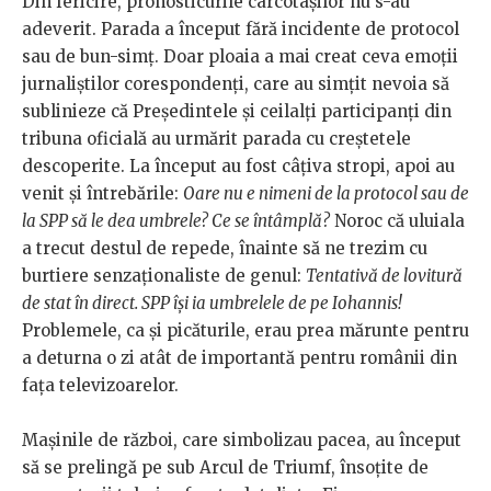
Din fericire, pronosticurile cârcotașilor nu s-au
adeverit. Parada a început fără incidente de protocol
sau de bun-simț. Doar ploaia a mai creat ceva emoții
jurnaliștilor corespondenți, care au simțit nevoia să
sublinieze că Președintele și ceilalți participanți din
tribuna oficială au urmărit parada cu creștetele
descoperite. La început au fost câțiva stropi, apoi au
venit și întrebările:
Oare nu e nimeni de la protocol sau de
la SPP să le dea umbrele? Ce se întâmplă?
Noroc că uluiala
a trecut destul de repede, înainte să ne trezim cu
burtiere senzaționaliste de genul:
Tentativă de lovitură
de stat în direct. SPP își ia umbrelele de pe Iohannis!
Problemele, ca și picăturile, erau prea mărunte pentru
a deturna o zi atât de importantă pentru românii din
fața televizoarelor.
Mașinile de război, care simbolizau pacea, au început
să se prelingă pe sub Arcul de Triumf, însoțite de