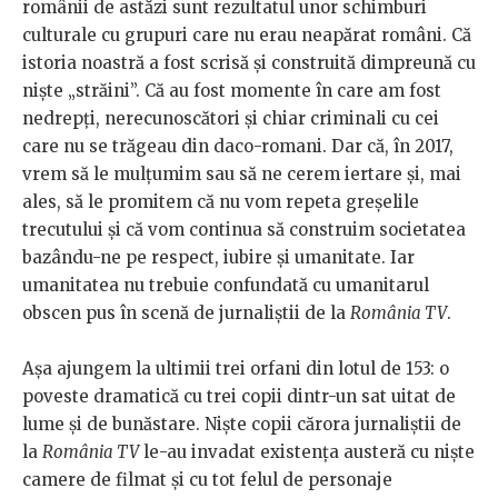
românii de astăzi sunt rezultatul unor schimburi
culturale cu grupuri care nu erau neapărat români. Că
istoria noastră a fost scrisă și construită dimpreună cu
niște „străini”. Că au fost momente în care am fost
nedrepți, nerecunoscători și chiar criminali cu cei
care nu se trăgeau din daco-romani. Dar că, în 2017,
vrem să le mulțumim sau să ne cerem iertare și, mai
ales, să le promitem că nu vom repeta greșelile
trecutului și că vom continua să construim societatea
bazându-ne pe respect, iubire și umanitate. Iar
umanitatea nu trebuie confundată cu umanitarul
obscen pus în scenă de jurnaliștii de la
România TV
.
Așa ajungem la ultimii trei orfani din lotul de 153: o
poveste dramatică cu trei copii dintr-un sat uitat de
lume și de bunăstare. Niște copii cărora jurnaliștii de
la
România TV
le-au invadat existența austeră cu niște
camere de filmat și cu tot felul de personaje