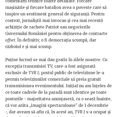
comentarii tehnice foarte detaliate. Fiecare
mașinărie și fiecare batalion avea o poveste care să
inspire un sentiment general de siguranță. Pentru
context, jurnaliștii mai invocau și cea mai recentă
achiziție de rachete Patriot sau negocierile
Guvernului României pentru obținerea de contracte
offset
. În definitiv, o fi democrația scumpă, dar
războiul e și mai scump.
Puține lucruri se mai dau gratis în zilele noastre. Cu
excepția transmisiei TV, care-a fost asigurată
exclusiv de
TVR 1
; postul public de televiziune le-a
permis televiziunilor comerciale să preia gratuit
transmisiunea evenimentului. Inițial nu am înțeles de
ce toate cadrele de la paradă sunt identice pe toate
posturile - majoritatea anunţaseră, cu o seară înainte,
că vor arăta „imagini spectaculoase” de 1 decembrie
-, dar aveam să aflu că, în acest an,
TVR 1
s-a ocupat și