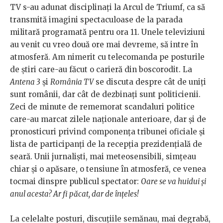
TV s-au adunat disciplinați la Arcul de Triumf, ca să
transmită imagini spectaculoase de la parada
militară programată pentru ora 11. Unele televiziuni
au venit cu vreo două ore mai devreme, să intre în
atmosferă. Am nimerit cu telecomanda pe posturile
de știri care-au făcut o carieră din boscorodit. La
Antena 3
și
România TV
se discuta despre cât de uniți
sunt românii, dar cât de dezbinați sunt politicienii.
Zeci de minute de rememorat scandaluri politice
care-au marcat zilele naționale anterioare, dar și de
pronosticuri privind componența tribunei oficiale și
lista de participanți de la recepția prezidențială de
seară. Unii jurnaliști, mai meteosensibili, simțeau
chiar și o apăsare, o tensiune în atmosferă, ce venea
tocmai dinspre publicul spectator:
Oare se va huidui și
anul acesta? Ar fi păcat, dar de înțeles!
La celelalte posturi, discuțiile semănau, mai degrabă,