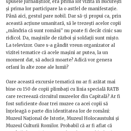
spusele jurnaliștilor, era prima lor vizită în București
și prima lor participare la o astfel de manifestație.
Până aici, gestul pare nobil. Dar să-ți propui ca, prin
această acțiune umanitară, să le trezești acelor copii
„mândria că sunt români” nu poate fi decât cinic sau
ridicol. Da, mașinile de război și soldații sunt mișto.
La televizor. Oare s-a gândit vreun organizator al
vizitei tematice că acele mașini ar putea, la un
moment dat, să aducă moarte? Adică vor genera
orfani în alte zone ale lumii?
Oare această excursie tematică nu ar fi arătat mai
bine cu 150 de copii plimbați cu linia specială RATB
care recreează circuitul muzeelor din Capitală? Ar fi
fost suficiente doar trei muzee ca acei copii să
înțeleagă o parte din identitatea lor de români:
Muzeul Național de Istorie, Muzeul Holocaustului și
Muzeul Culturii Romilor. Probabil că ar fi aflat că