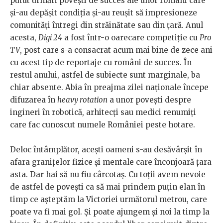
putut urmări povești de succes ale unor români care
și-au depășit condiția și-au reușit să impresioneze
comunități întregi din străinătate sau din țară. Anul
acesta,
Digi 24
a fost într-o oarecare competiție cu
Pro
TV
, post care s-a consacrat acum mai bine de zece ani
cu acest tip de reportaje cu români de succes. În
restul anului, astfel de subiecte sunt marginale, ba
chiar absente. Abia în preajma zilei naționale începe
difuzarea în
heavy rotation
a unor povești despre
ingineri în robotică, arhitecți sau medici renumiți
care fac cunoscut numele României peste hotare.
Deloc întâmplător, acești oameni s-au desăvârșit în
afara granițelor fizice și mentale care înconjoară țara
asta. Dar hai să nu fiu cârcotaș. Cu toții avem nevoie
de astfel de povești ca să mai prindem puțin elan în
timp ce așteptăm la Victoriei următorul metrou, care
poate va fi mai gol. Și poate ajungem și noi la timp la