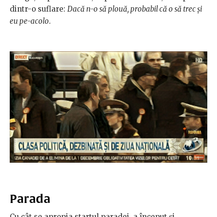
dintr-o suflare:
Dacă n-o să plouă, probabil că o să trec și
eu pe-acolo
.
Parada
Cu cât se apropia startul paradei, a început și