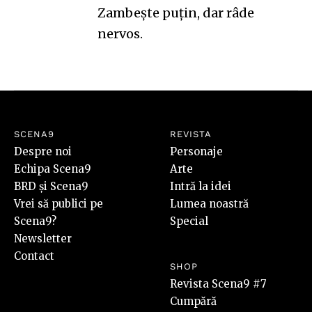
Zambeşte puţin, dar râde
nervos.
SCENA9
REVISTA
Despre noi
Personaje
Echipa Scena9
Arte
BRD și Scena9
Intră la idei
Vrei să publici pe
Lumea noastră
Scena9?
Special
Newsletter
Contact
SHOP
Revista Scena9 #7
Cumpără