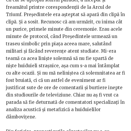
freamătul printre corespondenții de la Arcul de
Triumf. Președintele era așteptat să apară din clipă în
clipă. Și a sosit. Recunosc că am urmărit, cu inima cât
un purice, primele minute din ceremonie. Erau acele
minute de protocol, când Președintele urmează un
traseu simbolic prin piața aceea mare, salutând
militari și făcând reverențe atent studiate. Mi-era
teamă ca acea liniște solemnă să nu fie spartă de
niște huiduieli strașnice, așa cum s-a mai întâmplat
cu alte ocazii. Și nu mă neliniștea că solemnitatea ar fi
fost bruiată, ci că un astfel de eveniment ar fi
justificat sute de ore de comentarii și burtiere inepte
din studiourile de televiziune. Chiar nu aș fi vrut ca
parada să fie deturnată de comentatori specializați în
analiza acustică și metafizică a huiduielilor
dâmbovițene.