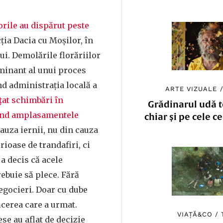
orile au dispărut peste
ția Dacia cu Moșilor, în
ui. Demolările florăriilor
lminant al unui proces
nd administrația locală a
ARTE VIZUALE
țat schimbări în
Grădinarul udă to
ind amplasamentele
chiar și pe cele c
cauza iernii, nu din cauza
rioase de trandafiri, ci
a decis că acele
rebuie să plece. Fără
egocieri. Doar cu dube
ăcerea care a urmat.
VIAȚĂ&CO
/
se au aflat de decizie