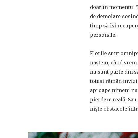
doar în momentul î
de demolare sosind 
timp să își recuper
personale.
Florile sunt omnip
naștem, când vrem s
nu sunt parte din săr
totuși rămân invizib
aproape nimeni nu s
pierdere reală. Sau
niște obstacole într