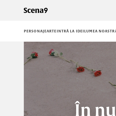
PERSONAJE
ARTE
INTRĂ LA IDEI
LUMEA NOASTR
În nu