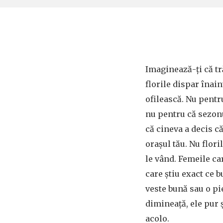
Imaginează-ți că tr
florile dispar înain
ofilească. Nu pentr
nu pentru că sezonu
că cineva a decis că
orașul tău. Nu flori
le vând. Femeile ca
care știu exact ce b
veste bună sau o pie
dimineață, ele pur 
acolo.