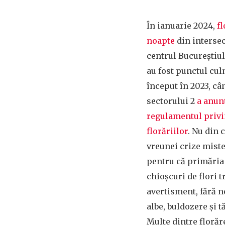
În ianuarie 2024,
fl
noapte
din intersec
centrul Bucureștiul
au fost punctul cu
început în 2023, câ
sectorului 2
a anun
regulamentul priv
florăriilor
. Nu din 
vreunei crize miste
pentru că primăria 
chioșcuri de flori t
avertisment, fără n
albe, buldozere și t
Multe dintre florăre