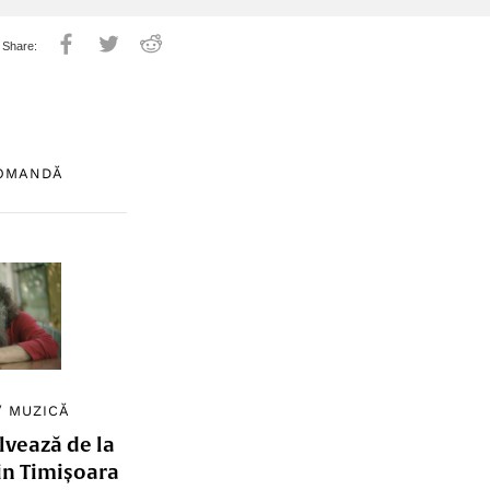
COMANDĂ
/
MUZICĂ
lvează de la
in Timișoara