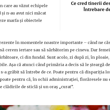
Ce cred tinerii de
n care au văzut echipele
Întrebare d
și n-au avut nici măcat
eze marfa și obiectele
rezente în momentele noastre importante – când ne că
ă cerem iertare sau să sărbătorim pe cineva. Dar femeil
bătoare, ci din fundal. Sunt acolo, zi după zi, în ploaie, î
ile. Așa că atunci când primăria a decis să le șteargă de
-a grăbit să întrebe de ce. Poate pentru că dispariția lo
 poate pentru că, în ochii administrației, florăresele nu 
e clădirile de sticlă și un oraș „curat”.