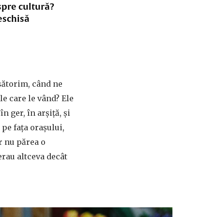
spre cultură?
eschisă
sătorim, când ne
e care le vând? Ele
n ger, în arșiță, și
 pe fața orașului,
r nu părea o
erau altceva decât