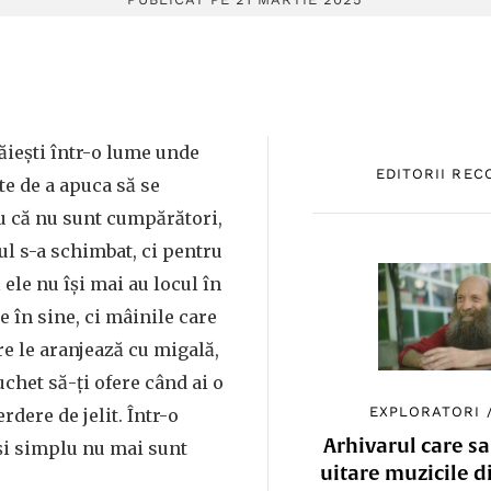
ăiești într-o lume unde
EDITORII RE
te de a apuca să se
u că nu sunt cumpărători,
l s-a schimbat, ci pentru
 ele nu își mai au locul în
le în sine, ci mâinile care
re le aranjează cu migală,
uchet să-ți ofere când ai o
EXPLORATORI
rdere de jelit. Într-o
Arhivarul care sa
și simplu nu mai sunt
uitare muzicile d