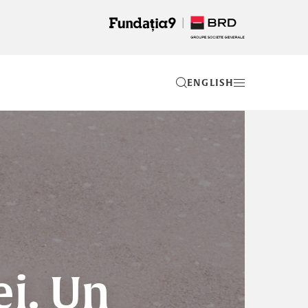
EN
ei. Un