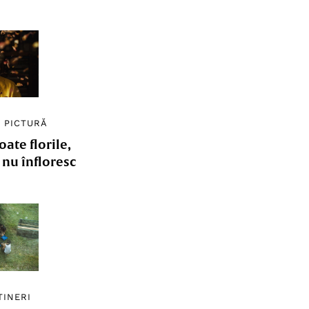
/
PICTURĂ
ate florile,
e nu înfloresc
TINERI