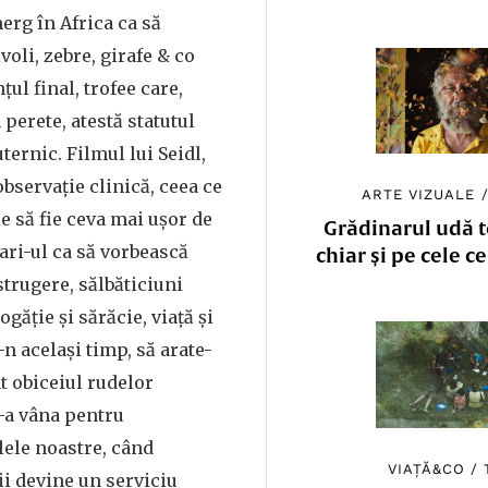
erg în Africa ca să
voli, zebre, girafe & co
țul final, trofee care,
 perete, atestă statutul
ternic. Filmul lui Seidl,
servație clinică, ceea ce
ARTE VIZUALE
e să fie ceva mai ușor de
Grădinarul udă to
fari-ul ca să vorbească
chiar și pe cele c
strugere, sălbăticiuni
ogăție și sărăcie, viață și
i-n același timp, să arate-
t obiceiul rudelor
-a vâna pentru
ilele noastre, când
VIAȚĂ&CO
/
i devine un serviciu