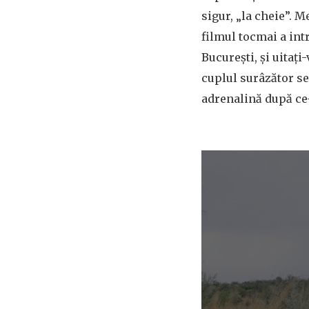
sigur, „la cheie”. M
filmul tocmai a int
București, și uitați
cuplul surâzător se
adrenalină după ce-