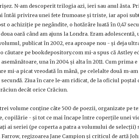
 trișez. N-am descoperit trilogia azi, ieri sau anul ăsta. 
i întâi privirea unei fete frumoase și triste, iar apoi subt
fost o achiziție pe negândite, o hotărâre luată în 0,47 sec
a doua oară când am ajuns la Londra. Eram adolescentă, 
 volumul, publicat în 2002, era aproape nou - și deja ult
, o căutare pe bookdepository.com mi-a spus că Astley e
 asemănătoare, una în 2004 și alta în 2011. Cum prima e
re mi-a picat vreodată în mână, pe celelalte două m-am 
 secundă. Ziua în care le-am ridicat, de la oficiul poștal
 Crăciun decât orice Crăciun.
 trei volume conține câte 500 de poezii, organizate pe te
, copilărie - și tot ce mai încape între coperțile unei vi
ați ai seriei (pe coperta a patra a volumului de selecții)
 Farrow, regizoarea Jane Campion și criticul de artă Jo