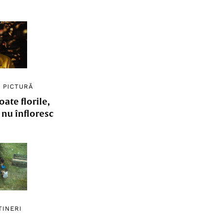
/
PICTURĂ
ate florile,
e nu înfloresc
TINERI