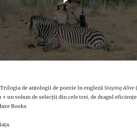
Trilogia de antologii de poezie în engleză
Staying Alive
n
+ un volum de selecții din cele trei, de dragul eficienței
odaxe Books
iața.