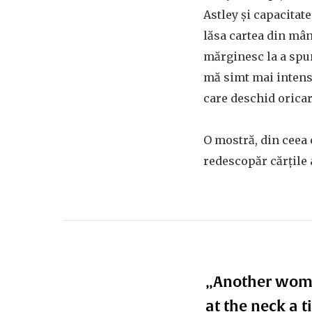
Astley și capacitate
lăsa cartea din mân
mărginesc la a spun
mă simt mai inten
care deschid oricare
O mostră, din ceea 
redescopăr cărțile a
„Another woman
at the neck a 