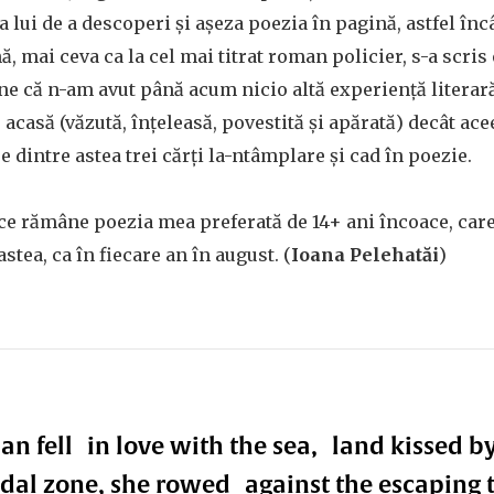
a lui de a descoperi și așeza poezia în pagină, astfel înc
ă, mai ceva ca la cel mai titrat roman policier, s-a scri
e că n-am avut până acum nicio altă experiență literară
s
acasă (văzută, înțeleasă, povestită și apărată) decât a
 dintre astea trei cărți la-ntâmplare și cad în poezie.
ce rămâne poezia mea preferată de 14+ ani încoace, care
stea, ca în fiecare an în august. (
Ioana Pelehatăi
)
 fell in love with the sea, land kissed by
tidal zone, she rowed against the escaping t