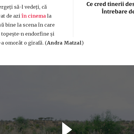
Ce cred tinerii de
ergeți să-l vedeți, că
Întrebare d
rat de azi
în cinema
la
-vă bine la scena în care
 topește-n endorfine și
a omorât o girafă. (
Andra Matzal
)