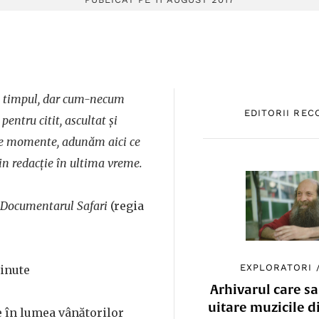
cu timpul, dar cum-necum
EDITORII RE
entru citit, ascultat și
 de momente, adunăm aici ce
n redacție în ultima vreme.
Documentarul Safari
(regia
EXPLORATORI
inute
Arhivarul care sa
uitare muzicile d
e în lumea vânătorilor