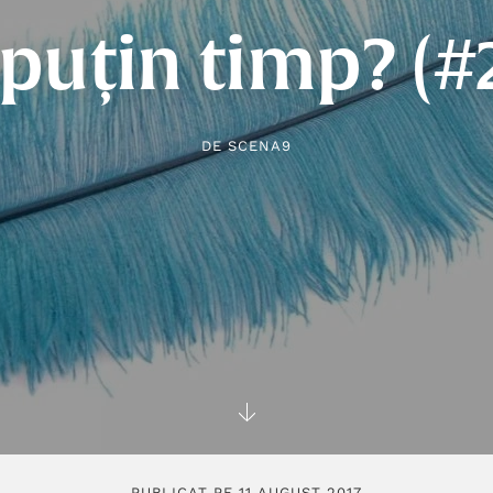
 puțin timp? (#
DE
SCENA9
PUBLICAT PE 11 AUGUST 2017