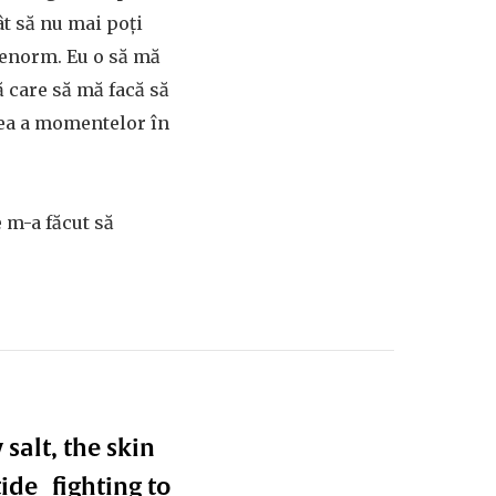
ât să nu mai poți
s enorm. Eu o să mă
 care să mă facă să
ceea a momentelor în
 m-a făcut să
 salt, the skin
ide fighting to