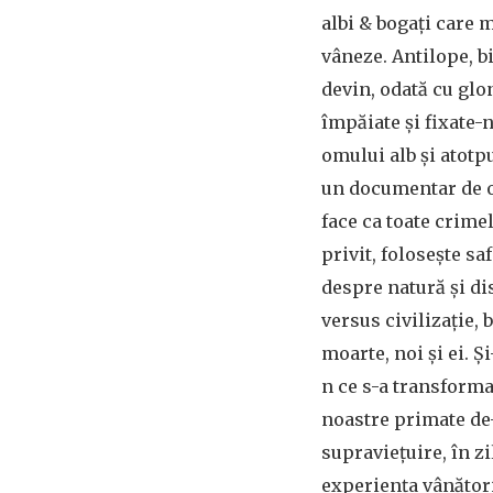
albi & bogați care m
vâneze. Antilope, bi
devin, odată cu glon
împăiate și fixate-n
omului alb și atotpu
un documentar de ob
face ca toate crimel
privit, folosește sa
despre natură și di
versus civilizație, b
moarte, noi și ei. Ș
n ce s-a transforma
noastre primate de
supraviețuire, în z
experiența vânători