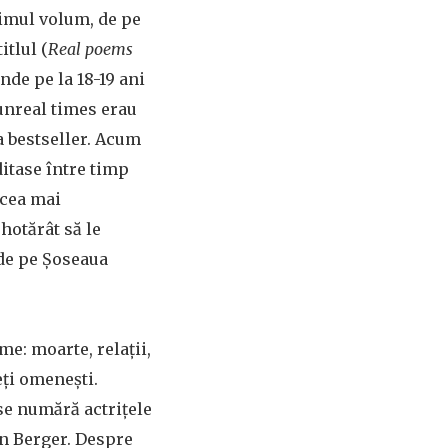
Primul volum, de pe
itlul (
Real poems
unde pe la 18-19 ani
unreal times erau
ra bestseller. Acum
ditase între timp
 cea mai
hotărât să le
 de pe Șoseaua
me: moarte, relații,
eți omenești.
 se numără actrițele
hn Berger. Despre