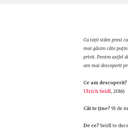
Cu toții stăm prost 
mai găsim câte puțin p
privit. Pentru astfel
am mai descoperit pri
Ce am descoperit?
Ulrich Seidl
, 2016)
Cât te ține?
91 de m
De ce?
Seidl te duc