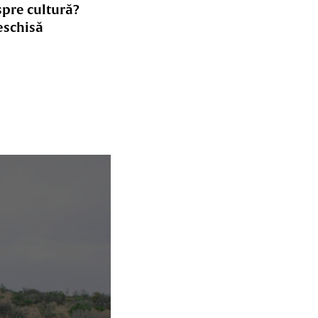
spre cultură?
eschisă