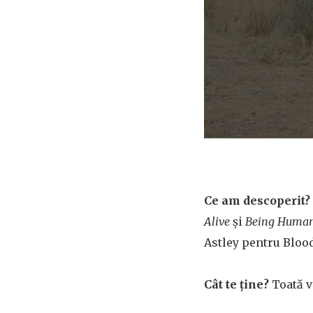
Ce am descoperit?
Alive
și
Being Huma
Astley pentru Blo
Cât te ține?
Toată v