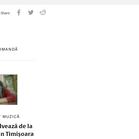
COMANDĂ
/
MUZICĂ
lvează de la
in Timișoara