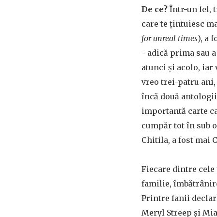
De ce?
Într-un fel,
care te țintuiesc ma
for unreal times
), a 
- adică prima sau 
atunci și acolo, iar
vreo trei-patru ani
încă două antologii
importantă carte ca
cumpăr tot în sub o
Chitila, a fost mai
Fiecare dintre cele
familie, îmbătrânire
Printre fanii declar
Meryl Streep și Mia