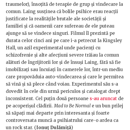
traumelor), însoțită de terapie de grup și vindecare la
comun. Laing susținea că bolile psihice erau reacții
justificate la realitățile brutale ale societății și
familiei și că oamenii care sufereau de ele puteau
ajunge să se vindece singuri. Filmul îl prezintă pe
durata celor cinci ani pe care i-a petrecut la Kingsley
Hall, un azil experimental unde pacienți cu
schizofrenie și alte afecțiuni severe trăiau la comun
alături de îngrijitorii lor și de însuși Laing, fără să fie
imobilizați sau încuiați în camerele lor, într-un mediu
care propovăduia auto-vindecarea și care le permitea
să vină și să plece când voiau. Experimentul său s-a
dovedit în cele din urmă periculos și catalogat drept
inconsistent. Cel puțin două persoane
s-au aruncat
de
pe acoperișul clădirii.
Mad to Be Normal
e un bun prilej
să săpați mai departe prin interesanta și foarte
controversata muncă a psihiatrului care-o ardea ca
un rock star. (
Ionuț Dulămiță
)