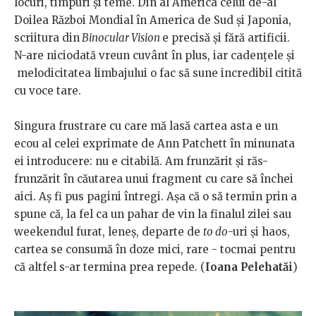
locuri, timpuri și teme. Din al America celui de-al
Doilea Război Mondial în America de Sud și Japonia,
scriitura din
Binocular Vision
e precisă și fără artificii.
N-are niciodată vreun cuvânt în plus, iar cadențele și
melodicitatea limbajului o fac să sune incredibil citită
cu voce tare.
Singura frustrare cu care mă lasă cartea asta e un
ecou al celei exprimate de Ann Patchett în minunata
ei introducere: nu e citabilă. Am frunzărit și răs-
frunzărit în căutarea unui fragment cu care să închei
aici. Aș fi pus pagini întregi. Așa că o să termin prin a
spune că, la fel ca un pahar de vin la finalul zilei sau
weekendul furat, leneș, departe de
to do
-uri și haos,
cartea se consumă în doze mici, rare - tocmai pentru
că altfel s-ar termina prea repede. (
Ioana Pelehatăi
)