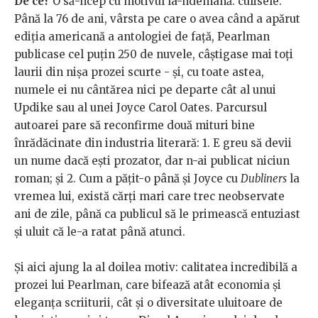
De ce?
O să-ncep cu motivul la-ndemână: culisele.
Până la 76 de ani, vârsta pe care o avea când a apărut
ediția americană a antologiei de față, Pearlman
publicase cel puțin 250 de nuvele, câștigase mai toți
laurii din nișa prozei scurte - și, cu toate astea,
numele ei nu cântărea nici pe departe cât al unui
Updike sau al unei Joyce Carol Oates. Parcursul
autoarei pare să reconfirme două mituri bine
înrădăcinate din industria literară: 1. E greu să devii
un nume dacă ești prozator, dar n-ai publicat niciun
roman; și 2. Cum a pățit-o până și Joyce cu
Dubliners
la
vremea lui, există cărți mari care trec neobservate
ani de zile, până ca publicul să le primească entuziast
și uluit că le-a ratat până atunci.
Și aici ajung la al doilea motiv: calitatea incredibilă a
prozei lui Pearlman, care bifează atât economia și
eleganța scriiturii, cât și o diversitate uluitoare de