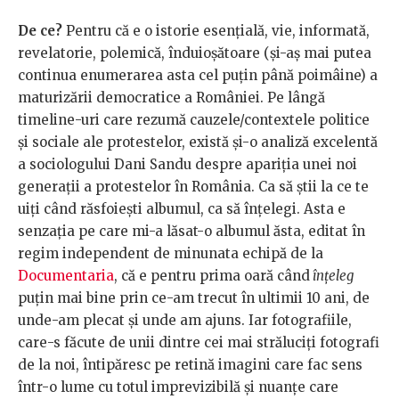
De ce?
Pentru că e o istorie esențială, vie, informată,
revelatorie, polemică, înduioșătoare (și-aș mai putea
continua enumerarea asta cel puțin până poimâine) a
maturizării democratice a României. Pe lângă
timeline-uri care rezumă cauzele/contextele politice
și sociale ale protestelor, există și-o analiză excelentă
a sociologului Dani Sandu despre apariția unei noi
generații a protestelor în România. Ca să știi la ce te
uiți când răsfoiești albumul, ca să înțelegi. Asta e
senzația pe care mi-a lăsat-o albumul ăsta, editat în
regim independent de minunata echipă de la
Documentaria
, că e pentru prima oară când
înțeleg
puțin mai bine prin ce-am trecut în ultimii 10 ani, de
unde-am plecat și unde am ajuns. Iar fotografiile,
care-s făcute de unii dintre cei mai străluciți fotografi
de la noi, întipăresc pe retină imagini care fac sens
într-o lume cu totul imprevizibilă și nuanțe care