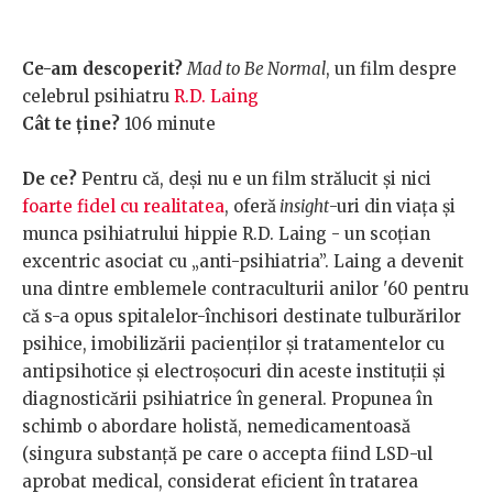
Ce-am descoperit?
Mad to Be Normal
, un film despre
celebrul psihiatru
R.D. Laing
Cât te ține?
106 minute
De ce?
Pentru că, deși nu e un film strălucit și nici
foarte fidel cu realitatea
, oferă
insight
-uri din viața și
munca psihiatrului hippie R.D. Laing - un scoțian
excentric asociat cu „anti-psihiatria”. Laing a devenit
una dintre emblemele contraculturii anilor '60 pentru
că s-a opus spitalelor-închisori destinate tulburărilor
psihice, imobilizării pacienților și tratamentelor cu
antipsihotice și electroșocuri din aceste instituții și
diagnosticării psihiatrice în general. Propunea în
schimb o abordare holistă, nemedicamentoasă
(singura substanță pe care o accepta fiind LSD-ul
aprobat medical, considerat eficient în tratarea