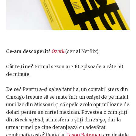
Ce-am descoperit?
Ozark
(serial Netflix)
Cât te ține?
Primul sezon are 10 episoade a câte 50
de minute.
De ce?
Pentru a-și salva familia, un contabil șters din
Chicago trebuie să se mute într-un orășel de pe malul
unui lac din Missouri și să spele acolo opt milioane de
dolari pentru un cartel mexican. Povestea o cam știți
din
Breaking Bad
, atmosfera o știți din
Fargo
, dar la
urma urmei pe cine deranjează cu adevărat
combinația asta? Regia lui
Jason Bateman
are destule