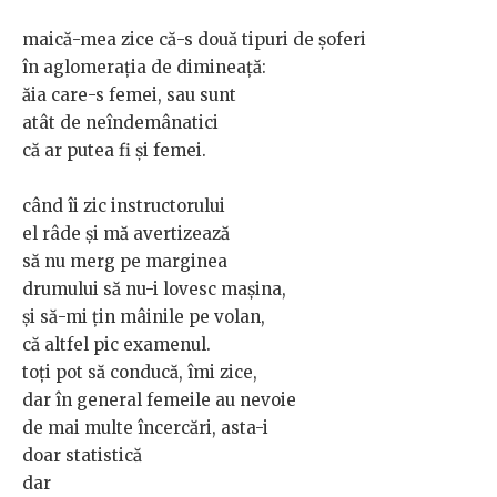
maică-mea zice că-s două tipuri de șoferi
în aglomerația de dimineață:
ăia care-s femei, sau sunt
atât de neîndemânatici
că ar putea fi și femei.
când îi zic instructorului
el râde și mă avertizează
să nu merg pe marginea
drumului să nu-i lovesc mașina,
și să-mi țin mâinile pe volan,
că altfel pic examenul.
toți pot să conducă, îmi zice,
dar în general femeile au nevoie
de mai multe încercări, asta-i
doar statistică
dar