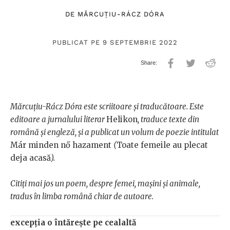
DE
MĂRCUȚIU-RÁCZ DÓRA
PUBLICAT PE 9 SEPTEMBRIE 2022
Mărcuțiu-Rácz Dóra este scriitoare și traducătoare. Este
editoare a jurnalului literar
Helikon
, traduce texte din
română și engleză, și a publicat un volum de poezie intitulat
Már minden nő hazament
(
Toate femeile au plecat
deja acasă
).
Citiți mai jos un poem, despre femei, mașini și animale,
tradus în limba română chiar de autoare.
excepția o întărește pe cealaltă