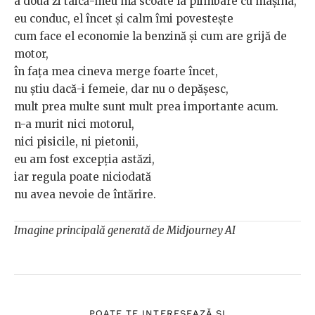
a doua zi taică-meu mă scoate la plimbare cu mașina,
eu conduc, el încet și calm îmi povestește
cum face el economie la benzină și cum are grijă de
motor,
în fața mea cineva merge foarte încet,
nu știu dacă-i femeie, dar nu o depășesc,
mult prea multe sunt mult prea importante acum.
n-a murit nici motorul,
nici pisicile, ni pietonii,
eu am fost excepția astăzi,
iar regula poate niciodată
nu avea nevoie de întărire.
Imagine principală generată de Midjourney AI
POATE TE INTERESEAZĂ ȘI