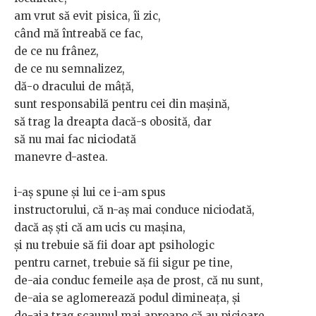
am vrut să evit pisica, îi zic,
când mă întreabă ce fac,
de ce nu frânez,
de ce nu semnalizez,
dă-o dracului de mâță,
sunt responsabilă pentru cei din mașină,
să trag la dreapta dacă-s obosită, dar
să nu mai fac niciodată
manevre d-astea.
i-aș spune și lui ce i-am spus
instructorului, că n-aș mai conduce niciodată,
dacă aș ști că am ucis cu mașina,
și nu trebuie să fii doar apt psihologic
pentru carnet, trebuie să fii sigur pe tine,
de-aia conduc femeile așa de prost, că nu sunt,
de-aia se aglomerează podul dimineața, și
de-aia trag scaunul mai aproape că au picioare