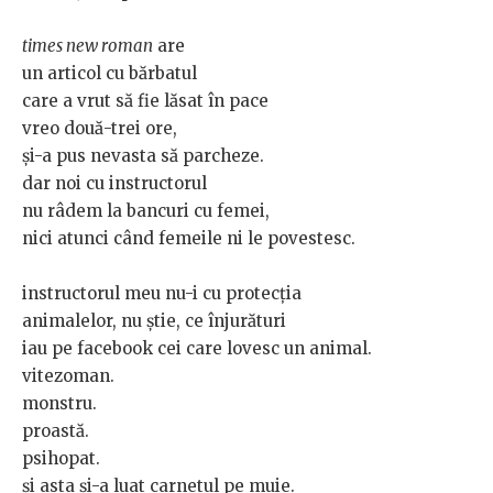
times new roman
are
un articol cu bărbatul
care a vrut să fie lăsat în pace
vreo două-trei ore,
și-a pus nevasta să parcheze.
dar noi cu instructorul
nu râdem la bancuri cu femei,
nici atunci când femeile ni le povestesc.
instructorul meu nu-i cu protecția
animalelor, nu știe, ce înjurături
iau pe facebook cei care lovesc un animal.
vitezoman.
monstru.
proastă.
psihopat.
și asta și-a luat carnetul pe muie.