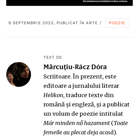
9 SEPTEMBRIE 2022, PUBLICAT ÎN
ARTE
/
POEZIE
TEXT DE
Mărcuțiu-Rácz Dóra
Scriitoare. În prezent, este
editoare a jurnalului literar
Helikon
, traduce texte din
română și engleză, și a publicat
un volum de poezie intitulat
Már minden nő hazament
(
Toate
femeile au plecat deja acasă
).