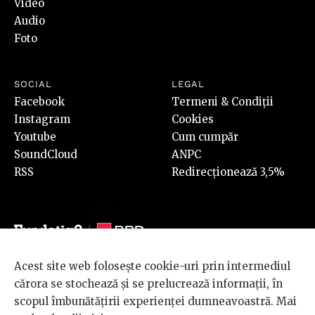
Video
Audio
Foto
SOCIAL
LEGAL
Facebook
Termeni & Condiții
Instagram
Cookies
Youtube
Cum cumpăr
SoundCloud
ANPC
RSS
Redirecționează 3,5%
Acest site web folosește cookie-uri prin intermediul
© 2026 BRD Groupe Société Générale, toate drepturile rezervate.
cărora se stochează și se prelucrează informații, în
Scena 9 este un proiect sustinut de
BRD GROUPE SOCIÉTÉ
scopul îmbunătățirii experienței dumneavoastră. Mai
GÉNÉRALE
.