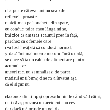
nici peste câteva luni nu scap de
reflexele proaste.
maică-mea pe bancheta din spate,
eu conduc, taică-meu lângă mine,
îmi zice că am tras scaunul prea în față,
parchez ca o femeie care
n-a fost învățată să conducă normal,
și dacă îmi mai moare motorul încă o dată,
se duce să ia un cablu de alimentare pentru
acumulator.
uneori nici nu semnalizez, de parcă
matizul ar fi bmw, cine m-a învățat așa,
că el sigur nu.
claxonez din timp și opresc luminile când văd câini,
nu-i că aș provoca un accident sau ceva,
dar dacă mă prinde un polițist,