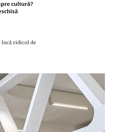
spre cultură?
eschisă
 încă ridicol de