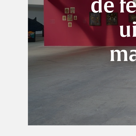
de fe
u
ma