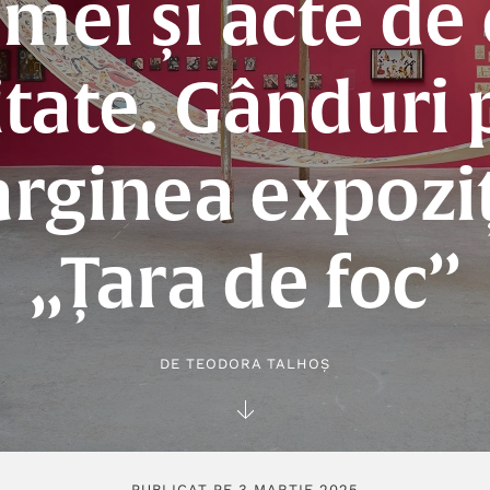
mei și acte de
itate. Gânduri 
rginea expoziț
„Țara de foc”
DE
TEODORA TALHOȘ
PUBLICAT PE 3 MARTIE 2025