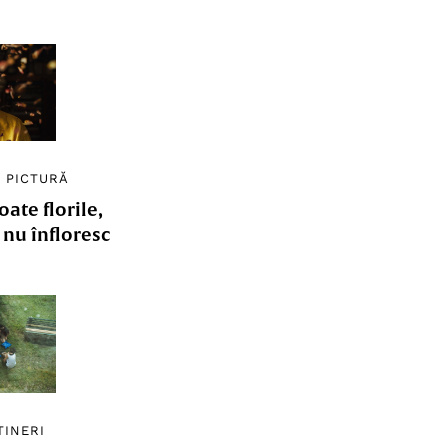
/
PICTURĂ
ate florile,
e nu înfloresc
TINERI