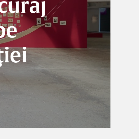
 curaj
pe
iei