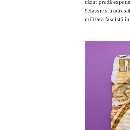
căzut pradă expansi
Selassie s-a adresa
militară fascistă împ