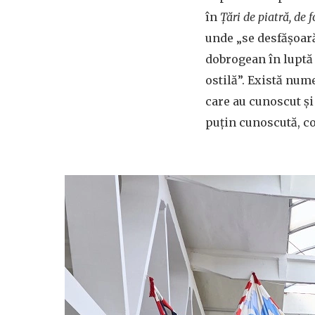
în
Țări de piatră, de 
unde „se desfășoa
dobrogean în luptă 
ostilă”. Există nu
care au cunoscut și
puțin cunoscută, co