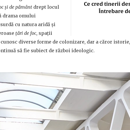
Ce cred tinerii de
foc și de pământ
drept locul
Întrebare d
ră drama omului
surdă cu natura aridă și
meroase
țări de foc
, spații
 cunosc diverse forme de colonizare, dar a căror istorie,
ntinuă să fie subiect de război ideologic.