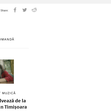
COMANDĂ
/
MUZICĂ
lvează de la
in Timișoara