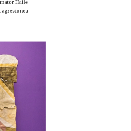
rmator Haile
a agresiunea