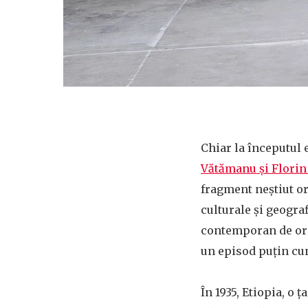
Chiar la începutul 
Vătămanu și Florin
fragment neștiut ori
culturale și geogra
contemporan de orig
un episod puțin cun
În 1935, Etiopia, o 