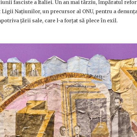
unii fasciste a Italiei. Un an mai târziu, împăratul refo
t Ligii Națiunilor, un precursor al ONU, pentru a denunț
otriva țării sale, care l-a forțat să plece în exil.