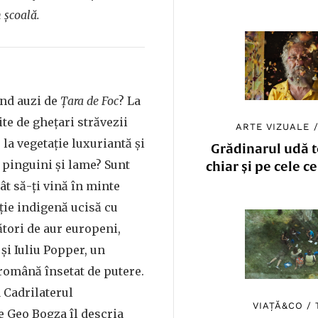
 școală.
ând auzi de
Țara de Foc
? La
ite de ghețari străvezii
ARTE VIZUALE
la vegetație luxuriantă și
Grădinarul udă to
 pinguini și lame? Sunt
chiar și pe cele c
t să-ți vină în minte
ție indigenă ucisă cu
ători de aur europeni,
 și Iuliu Popper, un
română însetat de putere.
a Cadrilaterul
VIAȚĂ&CO
/
e Geo Bogza îl descria