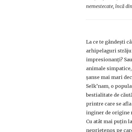
nemestecate, încă din
La ce te gândești c
arhipelaguri străju
impresionanți? Sau 
animale simpatice,
șanse mai mari decâ
Selk’nam, o popula
bestialitate de căut
printre care se afla
inginer de origine 
Cu atât mai puțin l
neprietenos pe car