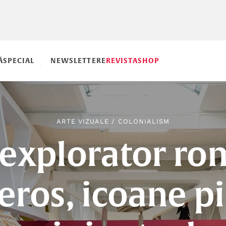
Ă
SPECIAL
NEWSLETTERE
REVISTA
SHOP
ARTE VIZUALE
/
COLONIALISM
explorator r
eros, icoane pi