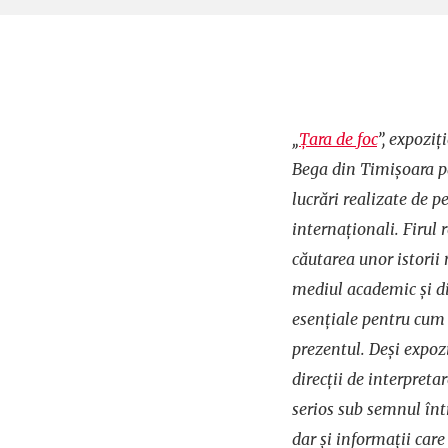
„
Țara de foc
”, expoziț
Bega din Timișoara p
lucrări realizate de pe
internaționali. Firul 
căutarea unor istorii
mediul academic și din
esențiale pentru cum 
prezentul. Deși expo
direcții de interpreta
serios sub semnul înt
dar și informații care