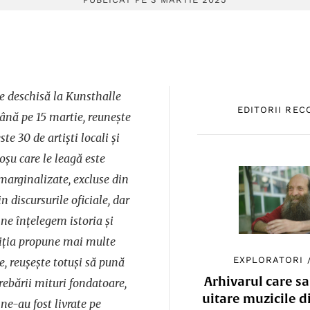
ie deschisă la Kunsthalle
EDITORII RE
ână pe 15 martie, reunește
ste 30 de artiști locali și
roșu care le leagă este
 marginalizate, excluse din
 discursurile oficiale, dar
ne înțelegem istoria și
ziția propune mai multe
EXPLORATORI
re, reușește totuși să pună
Arhivarul care sa
rebării mituri fondatoare,
uitare muzicile d
 ne-au fost livrate pe