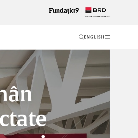
EN
omân
ctate