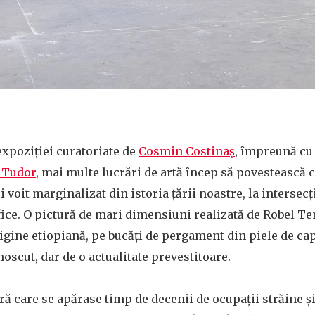
expoziției curatoriate de
Cosmin Costinaș
, împreună cu 
 Tudor
, mai multe lucrări de artă încep să povestească c
 voit marginalizat din istoria țării noastre, la intersecți
fice. O pictură de mari dimensiuni realizată de Robel Te
ine etiopiană, pe bucăți de pergament din piele de capr
oscut, dar de o actualitate prevestitoare.
țară care se apărase timp de decenii de ocupații străine ș