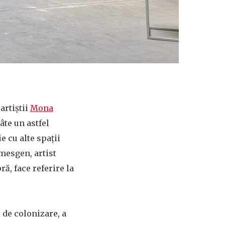
artiștii
Mona
âte un astfel
e cu alte spații
mesgen, artist
ă, face referire la
i de colonizare, a