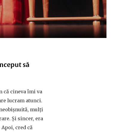
început să
m că cineva îmi va
are lucram atunci.
 neobișnuită, mulți
rare. Și sincer, era
. Apoi, cred că