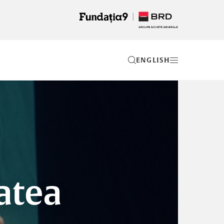
EN
atea