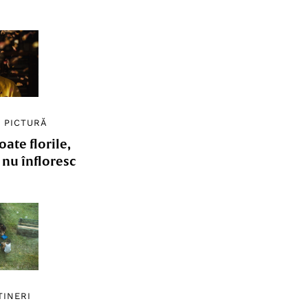
/
PICTURĂ
ate florile,
e nu înfloresc
TINERI