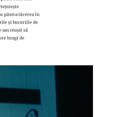
viețuiește
nu păstra tăcerea în
rile și bucuriile de
re am reușit să
ore lungi de