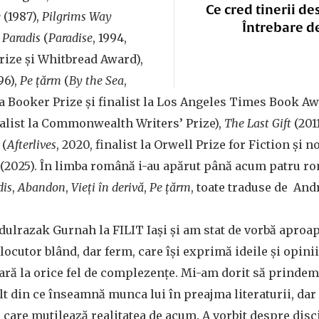
Ce cred tinerii de
e
(1987),
Pilgrims Way
Întrebare d
,
Paradis
(
Paradise
, 1994,
Prize și Whitbread Award),
96),
Pe țărm
(
By the Sea
,
a Booker Prize și finalist la Los Angeles Times Book Aw
inalist la Commonwealth Writers’ Prize),
The Last Gift
(201
(
Afterlives
, 2020, finalist la Orwell Prize for Fiction și 
 (2025). În limba română i-au apărut până acum patru ro
dis
,
Abandon
,
Vieți în derivă
,
Pe țărm
, toate traduse de And
dulrazak Gurnah la FILIT Iași și am stat de vorbă aproa
ocutor blând, dar ferm, care își exprimă ideile și opinii
tară la orice fel de complezențe. Mi-am dorit să prindem
t din ce înseamnă munca lui în preajma literaturii, dar 
 care mutilează realitatea de acum. A vorbit despre disc