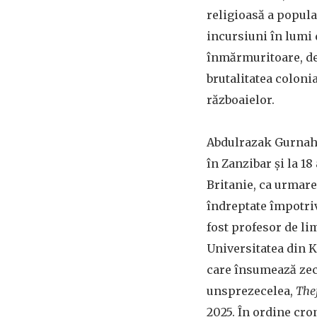
religioasă a populaț
incursiuni în lumi
înmărmuritoare, de
brutalitatea coloni
războaielor.
Abdulrazak Gurnah 
în Zanzibar și la 1
Britanie, ca urmare
îndreptate împotriv
fost profesor de li
Universitatea din K
care însumează zec
unsprezecelea,
The
2025. În ordine cro