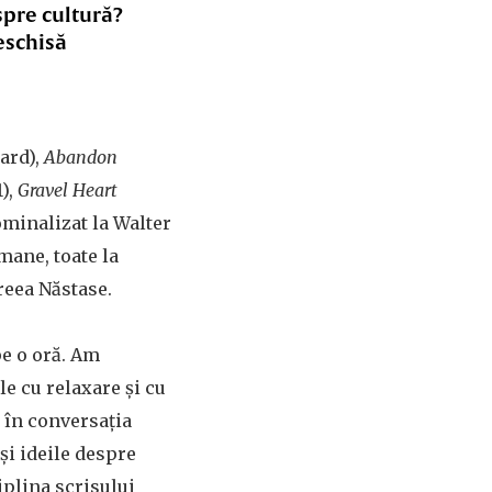
spre cultură?
eschisă
ard),
Abandon
1),
Gravel Heart
nominalizat la Walter
mane, toate la
reea Năstase.
pe o oră. Am
le cu relaxare și cu
 în conversația
și ideile despre
iplina scrisului