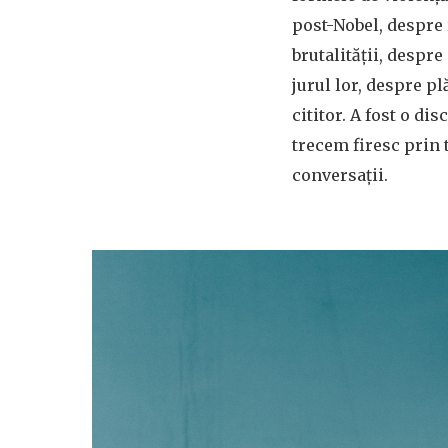
post-Nobel, despre r
brutalității, despre
jurul lor, despre pl
cititor. A fost o di
trecem firesc prin 
conversații.