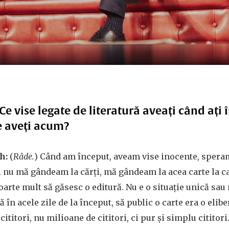
Ce vise legate de literatură aveați când ați 
ise aveți acum?
h:
(
Râde.
) Când am început, aveam vise inocente, spera
ci nu mă gândeam la cărți, mă gândeam la acea carte la c
 foarte mult să găsesc o editură. Nu e o situație unică sau
ă în acele zile de la început, să public o carte era o elibe
cititori, nu milioane de cititori, ci pur și simplu cititori