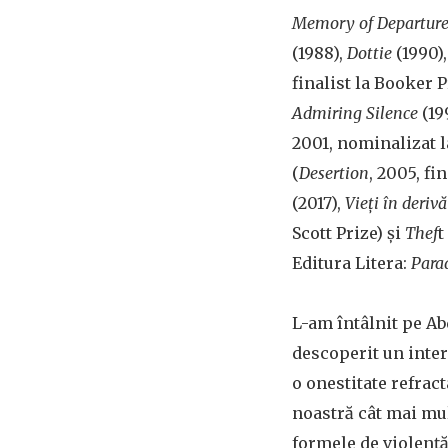
Memory of Departur
(1988),
Dottie
(1990)
finalist la Booker 
Admiring Silence
(19
2001, nominalizat l
(
Desertion
, 2005, f
(2017),
Vieți în derivă
Scott Prize) și
Thef
t
Editura Litera:
Para
L-am întâlnit pe Ab
descoperit un interl
o onestitate refrac
noastră cât mai mul
formele de violență