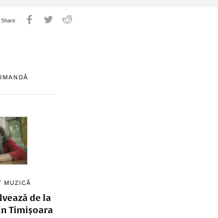
COMANDĂ
/
MUZICĂ
lvează de la
in Timișoara