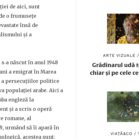
iei de aici, sunt
 de o frumusețe
vastate însă de
alismului și a
ARTE VIZUALE
s‑a născut în anul 1948
Grădinarul udă to
8 ani a emigrat în Marea
chiar și pe cele c
 a persecuțiilor politice
a populației arabe. Aici a
mba engleză la
ent și a scris o operă
e romane, al
ft
, urmând să îi apară în
VIAȚĂ&CO
/
nologică, acestea sunt: