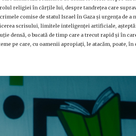
olul religiei în cărțile lui, despre tandrețea care supra
 crimele comise de statul Israel în Gaza și urgența de a 
ăcerea scrisului, limitele inteligenței artificiale, așteptă
scuție densă, o bucată de timp care a trecut rapid și în ca
teme pe care, cu oamenii apropiați, le atacăm, poate, în 