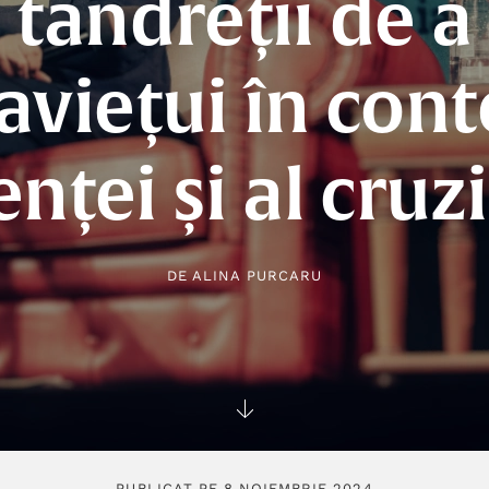
tandreții de a
aviețui în cont
enței și al cruz
DE
ALINA PURCARU
PUBLICAT PE 8 NOIEMBRIE 2024