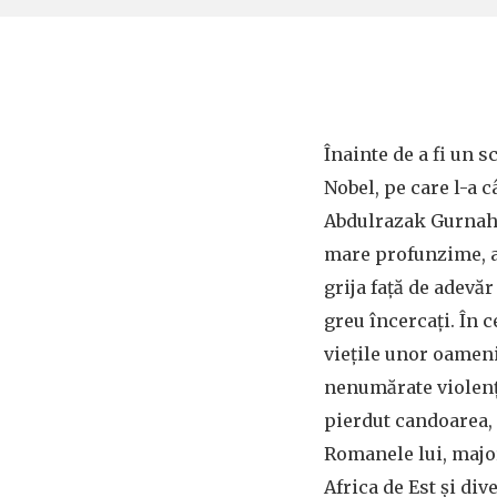
Înainte de a fi un s
Nobel, pe care l-a c
Abdulrazak Gurnah 
mare profunzime, al
grija față de adevăr
greu încercați. În c
viețile unor oameni
nenumărate violențe
pierdut candoarea, 
Romanele lui, majo
Africa de Est și div