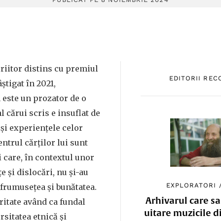
criitor distins cu premiul
EDITORII RE
âștigat în 2021,
este un prozator de o
 cărui scris e insuflat de
 și experiențele celor
entrul cărților lui sunt
 care, în contextul unor
 și dislocări, nu și-au
EXPLORATORI
frumusețea și bunătatea.
Arhivarul care sa
ritate având ca fundal
uitare muzicile d
ersitatea etnică și