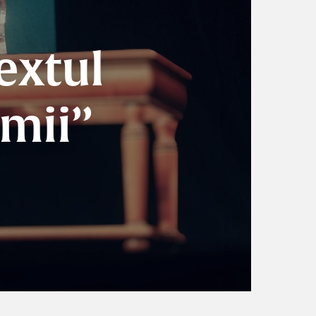
extul
imii”