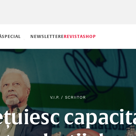
Ă
SPECIAL
NEWSLETTERE
REVISTA
SHOP
V.I.P.
/
SCRIITOR
ețuiesc capacit