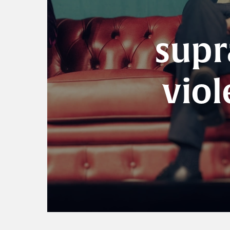
supr
viol