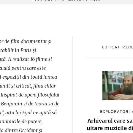
or de film documentar și
EDITORII RE
tabilit în Paris și
ă. A realizat 16 filme și
izuală pentru care este
 și expoziții din toată lumea
mit și criticat, fiind chiar
 Inspirat de opera filosofului
Benjamin și de teoria sa de
EXPLORATORI
ăr”, arta lui Eyal ne ajută să
Arhivarul care sa
inamicile de putere,
uitare muzicile d
ia dintre Occident și