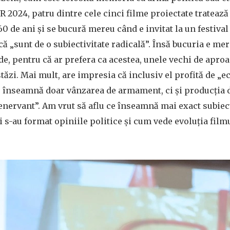
2024, patru dintre cele cinci filme proiectate tratează 
60 de ani și se bucură mereu când e invitat la un festival 
ă „sunt de o subiectivitate radicală”. Însă bucuria e me
jde, pentru că ar prefera ca acestea, unele vechi de aproa
stăzi. Mai mult, are impresia că inclusiv el profită de „
u înseamnă doar vânzarea de armament, ci și producția de
 enervant”. Am vrut să aflu ce înseamnă mai exact subiect
 i s-au format opiniile politice și cum vede evoluția fil