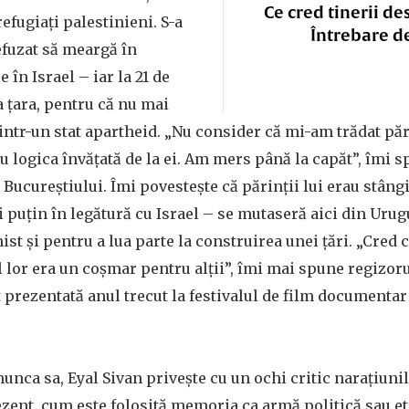
Ce cred tinerii de
efugiați palestinieni. S-a
Întrebare d
refuzat să meargă în
 în Israel – iar la 21 de
a țara, pentru că nu mai
dintr-un stat apartheid. „Nu consider că mi-am trădat păr
 logica învățată de la ei. Am mers până la capăt”, îmi s
 Bucureștiului. Îmi povestește că părinții lui erau stângi
i puțin în legătură cu Israel – se mutaseră aici din Urug
ist și pentru a lua parte la construirea unei țări. „Cred că
 lor era un coșmar pentru alții”, îmi mai spune regizoru
t prezentată anul trecut la festivalul de film documenta
unca sa, Eyal Sivan privește cu un ochi critic narațiun
ezent, cum este folosită memoria ca armă politică sau et