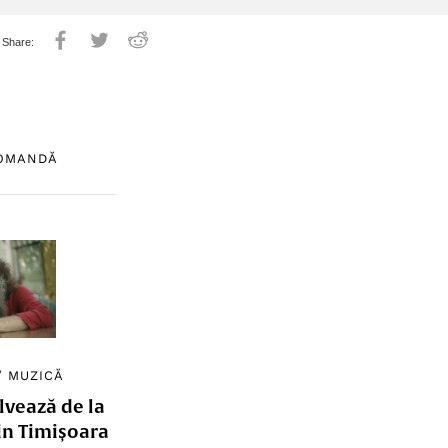
COMANDĂ
/
MUZICĂ
lvează de la
in Timișoara