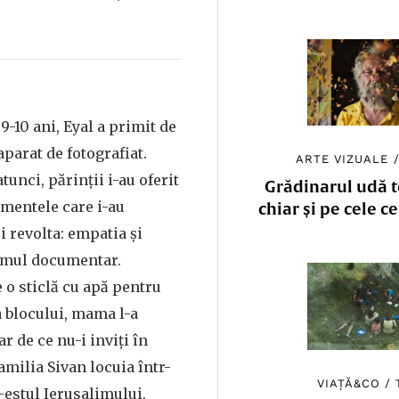
9-10 ani, Eyal a primit de
aparat de fotografiat.
ARTE VIZUALE
atunci, părinții i-au oferit
Grădinarul udă to
umentele care i-au
chiar și pe cele c
i revolta: empatia și
lmul documentar.
 o sticlă cu apă pentru
a blocului, mama l-a
ar de ce nu-i inviți în
amilia Sivan locuia într-
VIAȚĂ&CO
/
-estul Ierusalimului,