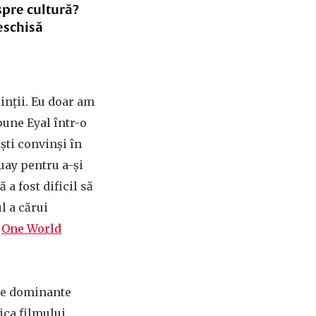
spre cultură?
eschisă
inții. Eu doar am
pune Eyal într-o
ști convinși în
uay pentru a-și
 a fost dificil să
l a cărui
r
One World
ile dominante
ica filmului