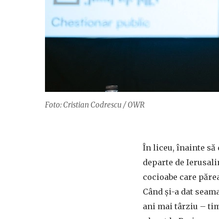
Foto: Cristian Codrescu / OWR
În liceu, înainte s
departe de Ierusali
cocioabe care părea
Când și-a dat seama
ani mai târziu – tim