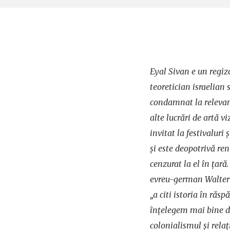
Eyal Sivan e un regiz
teoretician israelian s
condamnat la relevanț
alte lucrări de artă v
invitat la festivaluri
și este deopotrivă renu
cenzurat la el în țară.
evreu-german Walter 
„a citi istoria în răsp
înțelegem mai bine d
colonialismul și relaț