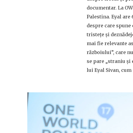
documentar. La OWR 
Palestina. Eyal are 
despre care spune c
tristețe și deznăde
mai fie relevante a
războiului”, care n
se pare „straniu și
lui Eyal Sivan, cum