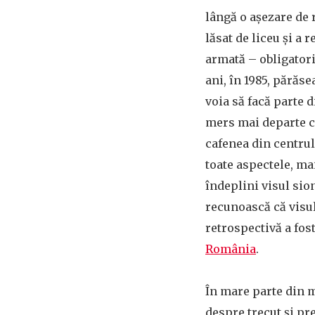
lângă o așezare de r
lăsat de liceu și a 
armată – obligatorie
ani, în 1985, părăse
voia să facă parte 
mers mai departe cu
cafenea din centrul
toate aspectele, ma
îndeplini visul sion
recunoască că visul
retrospectivă a fos
România
.
În mare parte din m
despre trecut și pr