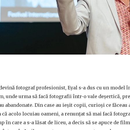
ă devină fotograf profesionist, Eyal s-a dus cu un model 
m, unde urma să facă fotografii într-o vale deșertică, pr
u abandonate. Din case au ieșit copii, curioși ce făceau a
 că acolo locuiau oameni, a renunțat să mai facă fotogra
p în care a s-a lăsat de liceu, a decis să se apuce de fi