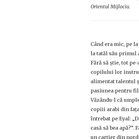
Orientul Mijlociu.
Când era mic, pe la 
la tatăl său primul 
Fără să știe, tot pe-
copilului lor instr
alimentat talentul ș
pasiunea pentru fi
Văzându-l că umple
copiii arabi din faț
întrebat pe Eyal: „D
casă să bea apă?”. F
un cartier din nord