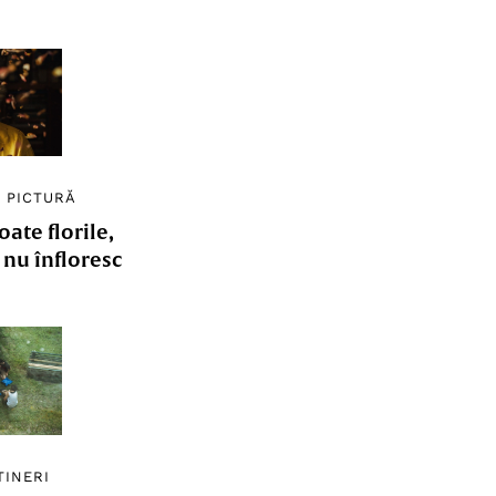
/
PICTURĂ
ate florile,
e nu înfloresc
TINERI