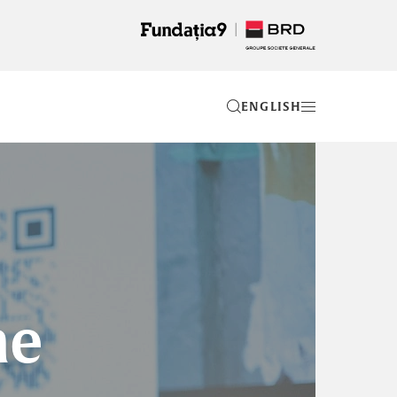
EN
me