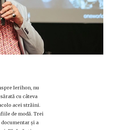
înspre Ierihon, nu
esărată cu câteva
colo acei străini.
fiile de modă. Trei
lm documentar și a