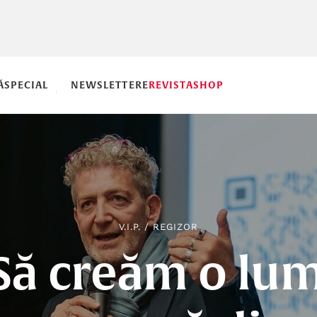
Ă
SPECIAL
NEWSLETTERE
REVISTA
SHOP
V.I.P.
/
REGIZOR
Să creăm o lu