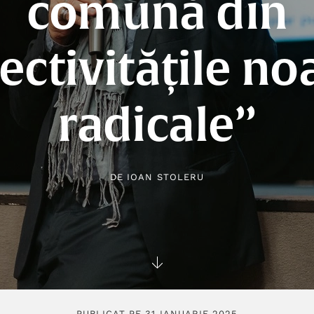
comună din
ectivitățile no
radicale”
DE
IOAN STOLERU
PUBLICAT PE 31 IANUARIE 2025