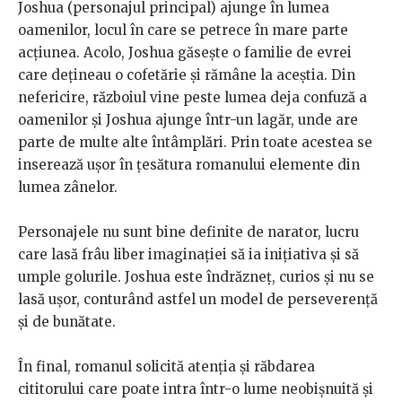
Joshua (personajul principal) ajunge în lumea
oamenilor, locul în care se petrece în mare parte
acțiunea. Acolo, Joshua găsește o familie de evrei
care dețineau o cofetărie și rămâne la aceștia. Din
nefericire, războiul vine peste lumea deja confuză a
oamenilor și Joshua ajunge într-un lagăr, unde are
parte de multe alte întâmplări. Prin toate acestea se
inserează ușor în țesătura romanului elemente din
lumea zânelor.
Personajele nu sunt bine definite de narator, lucru
care lasă frâu liber imaginației să ia inițiativa și să
umple golurile. Joshua este îndrăzneț, curios și nu se
lasă ușor, conturând astfel un model de perseverență
și de bunătate.
În final, romanul solicită atenția și răbdarea
cititorului care poate intra într-o lume neobișnuită și