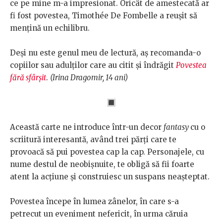
ce pe mine m-a impresionat. Oricât de amestecată ar
fi fost povestea, Timothée De Fombelle a reușit să
mențină un echilibru.
Deși nu este genul meu de lectură, aș recomanda-o
copiilor sau adulților care au citit și îndrăgit
Povestea
fără sfârșit
.
(Irina Dragomir, 14 ani)
🔳
Această carte ne introduce într-un decor
fantasy
cu o
scriitură interesantă, având trei părți care te
provoacă să pui povestea cap la cap. Personajele, cu
nume destul de neobișnuite, te obligă să fii foarte
atent la acțiune și construiesc un suspans neașteptat.
Povestea începe în lumea zânelor, în care s-a
petrecut un eveniment nefericit, în urma căruia