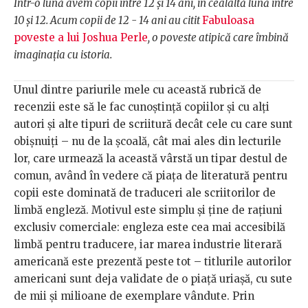
Într-o lună avem copii între 12 și 14 ani, în cealaltă lună între
10 și 12. Acum copii de 12 - 14 ani au citit
Fabuloasa
poveste a lui Joshua Perle
, o poveste atipică care îmbină
imaginația cu istoria.
Unul dintre pariurile mele cu această rubrică de
recenzii este să le fac cunoștință copiilor și cu alți
autori și alte tipuri de scriitură decât cele cu care sunt
obișnuiți – nu de la școală, cât mai ales din lecturile
lor, care urmează la această vârstă un tipar destul de
comun, având în vedere că piața de literatură pentru
copii este dominată de traduceri ale scriitorilor de
limbă engleză. Motivul este simplu și ține de rațiuni
exclusiv comerciale: engleza este cea mai accesibilă
limbă pentru traducere, iar marea industrie literară
americană este prezentă peste tot – titlurile autorilor
americani sunt deja validate de o piață uriașă, cu sute
de mii și milioane de exemplare vândute. Prin