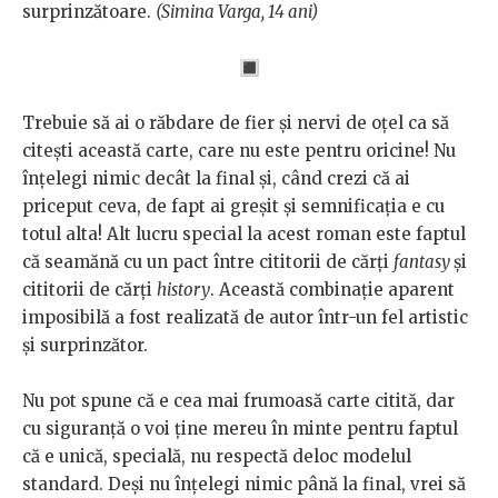
surprinzătoare.
(Simina Varga, 14 ani)
🔳
Trebuie să ai o răbdare de fier și nervi de oțel ca să
citești această carte, care nu este pentru oricine! Nu
înțelegi nimic decât la final și, când crezi că ai
priceput ceva, de fapt ai greșit și semnificația e cu
totul alta! Alt lucru special la acest roman este faptul
că seamănă cu un pact între cititorii de cărți
fantasy
și
cititorii de cărți
history
. Această combinație aparent
imposibilă a fost realizată de autor într-un fel artistic
și surprinzător.
Nu pot spune că e cea mai frumoasă carte citită, dar
cu siguranță o voi ține mereu în minte pentru faptul
că e unică, specială, nu respectă deloc modelul
standard. Deși nu înțelegi nimic până la final, vrei să