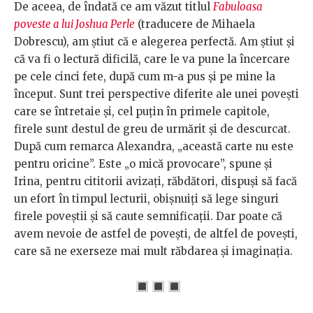
De aceea, de îndată ce am văzut titlul
Fabuloasa
poveste a lui Joshua Perle
(traducere de Mihaela
Dobrescu), am știut că e alegerea perfectă. Am știut și
că va fi o lectură dificilă, care le va pune la încercare
pe cele cinci fete, după cum m-a pus și pe mine la
început. Sunt trei perspective diferite ale unei povești
care se întretaie și, cel puțin în primele capitole,
firele sunt destul de greu de urmărit și de descurcat.
După cum remarca Alexandra,
„
această carte nu este
pentru oricine”. Este
„
o mică provocare”, spune și
Irina, pentru cititorii avizați, răbdători, dispuși să facă
un efort în timpul lecturii, obișnuiți să lege singuri
firele poveștii și să caute semnificații. Dar poate că
avem nevoie de astfel de povești, de altfel de povești,
care să ne exerseze mai mult răbdarea și imaginația.
🔳
🔳
🔳