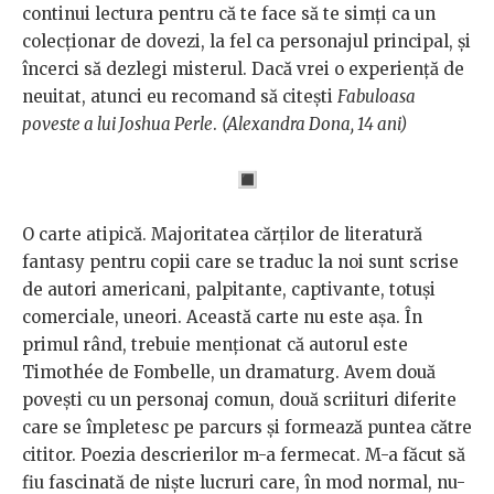
continui lectura pentru că te face să te simți ca un
colecționar de dovezi, la fel ca personajul principal, și
încerci să dezlegi misterul. Dacă vrei o experiență de
neuitat, atunci eu recomand să citești
Fabuloasa
poveste a lui Joshua Perle
.
(Alexandra Dona, 14 ani)
🔳
O carte atipică. Majoritatea cărţilor de literatură
fantasy pentru copii care se traduc la noi sunt scrise
de autori americani, palpitante, captivante, totuşi
comerciale, uneori. Această carte nu este aşa. În
primul rând, trebuie menţionat că autorul este
Timothée de Fombelle, un dramaturg. Avem două
poveşti cu un personaj comun, două scriituri diferite
care se împletesc pe parcurs şi formează puntea către
cititor. Poezia descrierilor m-a fermecat. M-a făcut să
fiu fascinată de nişte lucruri care, în mod normal, nu-