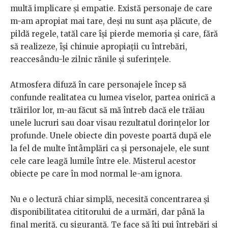
multă implicare şi empatie. Există personaje de care
m-am apropiat mai tare, deşi nu sunt aşa plăcute, de
pildă regele, tatăl care îşi pierde memoria şi care, fără
să realizeze, îşi chinuie apropiaţii cu întrebări,
reaccesându-le zilnic rănile şi suferinţele.
Atmosfera difuză în care personajele încep să
confunde realitatea cu lumea viselor, partea onirică a
trăirilor lor, m-au făcut să mă întreb dacă ele trăiau
unele lucruri sau doar visau rezultatul dorinţelor lor
profunde. Unele obiecte din poveste poartă după ele
la fel de multe întâmplări ca şi personajele, ele sunt
cele care leagă lumile între ele. Misterul acestor
obiecte pe care în mod normal le-am ignora.
Nu e o lectură chiar simplă, necesită concentrarea şi
disponibilitatea cititorului de a urmări, dar până la
final merită, cu siguranţă. Te face să îţi pui întrebări şi