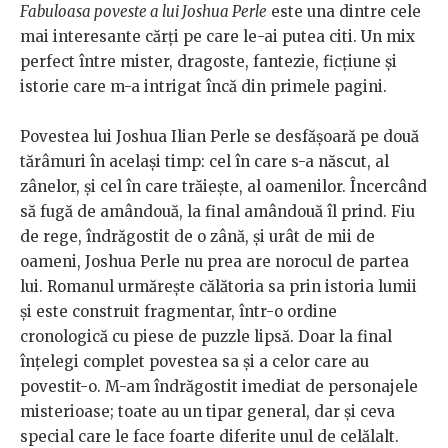
Fabuloasa poveste a lui Joshua Perle
este una dintre cele
mai interesante cărți pe care le-ai putea citi. Un mix
perfect între mister, dragoste, fantezie, ficțiune și
istorie care m-a intrigat încă din primele pagini.
Povestea lui Joshua Ilian Perle se desfășoară pe două
tărâmuri în același timp: cel în care s-a născut, al
zânelor, și cel în care trăiește, al oamenilor. Încercând
să fugă de amândouă, la final amândouă îl prind. Fiu
de rege, îndrăgostit de o zână, și urât de mii de
oameni, Joshua Perle nu prea are norocul de partea
lui. Romanul urmărește călătoria sa prin istoria lumii
și este construit fragmentar, într-o ordine
cronologică cu piese de puzzle lipsă. Doar la final
înțelegi complet povestea sa și a celor care au
povestit-o. M-am îndrăgostit imediat de personajele
misterioase; toate au un tipar general, dar și ceva
special care le face foarte diferite unul de celălalt.