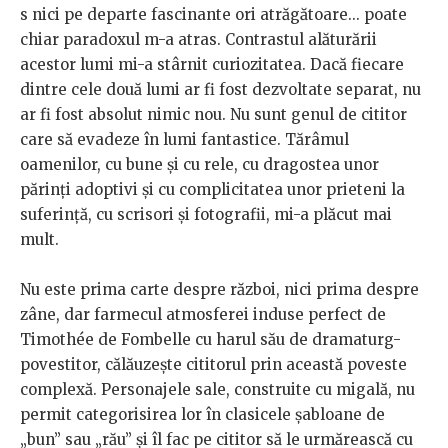
s nici pe departe fascinante ori atrăgătoare... poate
chiar paradoxul m-a atras. Contrastul alăturării
acestor lumi mi-a stârnit curiozitatea. Dacă fiecare
dintre cele două lumi ar fi fost dezvoltate separat, nu
ar fi fost absolut nimic nou. Nu sunt genul de cititor
care să evadeze în lumi fantastice. Tărâmul
oamenilor, cu bune şi cu rele, cu dragostea unor
părinţi adoptivi şi cu complicitatea unor prieteni la
suferinţă, cu scrisori şi fotografii, mi-a plăcut mai
mult.
Nu este prima carte despre război, nici prima despre
zâne, dar farmecul atmosferei induse perfect de
Timothée de Fombelle cu harul său de dramaturg-
povestitor, călăuzeşte cititorul prin această poveste
complexă. Personajele sale, construite cu migală, nu
permit categorisirea lor în clasicele şabloane de
„
bun” sau
„
rău” şi îl fac pe cititor să le urmărească cu