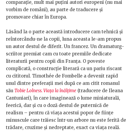
comparație, mult mai puțini autori europeni (nu mai
vorbim de români), au parte de traducere și
promovare chiar în Europa.
Lăsând la o parte această introducere cam tehnică și
reîntorcându-ne la copii, luna aceasta le-am propus
un autor destul de diferit. Un francez. Un dramaturg-
scriitor premiat cam cu toate premiile dedicate
literaturii pentru copii din Franța. O poveste
complicată, o construcție literară ca un pariu riscant
cu cititorul.
Timothée de Fombelle a devenit rapid
unul dintre preferații mei după ce am citit romanul
său
Tobie Lolness. Viața la înălțime
(traducere de Ileana
Cantuniari), în care imaginează o lume miniaturală,
feerică, dar și cu o doză destul de puternică de
realism – pentru că viața acestui popor de ființe
minuscule care trăiesc într-un arbore nu este ferită de
trădare, cruzime și nedreptate, exact ca viața reală.