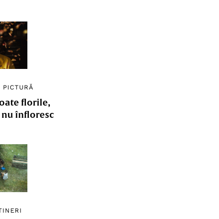
/
PICTURĂ
ate florile,
e nu înfloresc
TINERI