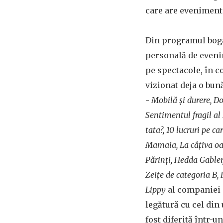
care are evenimen
Din programul boga
personală de eveni
pe spectacole, în c
vizionat deja o bun
-
Mobilă și durere, D
Sentimentul fragil al 
tata?, 10 lucruri pe ca
Mamaia, La câțiva oa
Părinți, Hedda Gabler
Zeițe de categoria B,
Lippy
al companiei 
legătură cu cel din
fost diferită într-