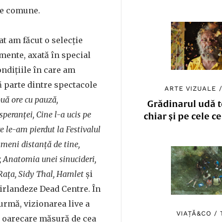
te comune.
t am făcut o selecție
mente, axată în special
ondițiile în care am
ă parte dintre spectacole
ARTE VIZUALE
ouă ore cu pauză,
Grădinarul udă to
speranței, Cine l-a ucis pe
chiar și pe cele c
re le-am pierdut la Festivalul
meni distanță de tine,
, Anatomia unei sinucideri,
 Rața, Sidy Thal, Hamlet
și
irlandeze Dead Centre. În
 urmă, vizionarea live a
VIAȚĂ&CO
/
un oarecare măsură de cea