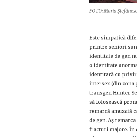
FOTO: Maria Ștefănes
Este simpatică dife
printre seniori sun
identitate de gen n
o identitate anorma
identitară cu privir
intersex (din zona 
transgen Hunter Sch
să folosească pronu
remarcă amuzată car
de gen. Aș remarca a
fracturi majore. În 