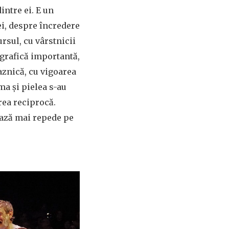
intre ei. E un
ei, despre încredere
ursul, cu vârstnicii
egrafică importantă,
aznică, cu vigoarea
rma și pielea s-au
rea reciprocă.
zează mai repede pe