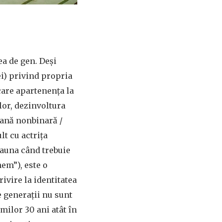
ea de gen. Deși
ei) privind propria
care apartenența la
lor, dezinvoltura
soană nonbinară /
t cu actrița
eauna când trebuie
hem”), este o
ivire la identitatea
re generații nu sunt
imilor 30 ani atât în