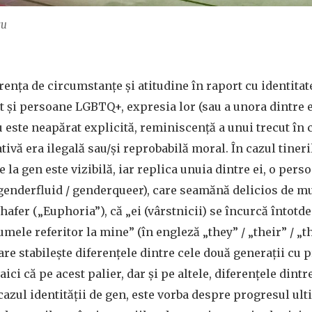
cu
rența de circumstanțe și atitudine în raport cu identitat
t și persoane LGBTQ+, expresia lor (sau a unora dintre 
u este neapărat explicită, reminiscență a unui trecut în 
tivă era ilegală sau/și reprobabilă moral. În cazul tineri
e la gen este vizibilă, iar replica unuia dintre ei, o per
genderfluid / genderqueer), care seamănă delicios de mul
afer („Euphoria”), că „ei (vârstnicii) se încurcă întotd
mele referitor la mine” (în engleză „they” / „their” / „t
e stabilește diferențele dintre cele două generații cu pr
ici că pe acest palier, dar și pe altele, diferențele dint
cazul identității de gen, este vorba despre progresul ult