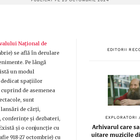
valului Național de
EDITORII RE
brie) se află în derulare
enimente. Pe lângă
există un modul
 dedicat spațiilor
e cuprind de asemenea
ectacole, sunt
lansări de cărți,
EXPLORATORI
, conferințe și dezbateri,
Arhivarul care sa
Există și o conjuncție cu
uitare muzicile d
fie 918-27 octombrie) cu