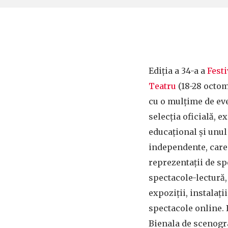
Ediția a 34-a a
Festi
Teatru
(18-28 octom
cu o mulțime de ev
selecția oficială, 
educațional și unul
independente, car
reprezentații de sp
spectacole-lectură, 
expoziții, instalații
spectacole online. 
Bienala de scenogra