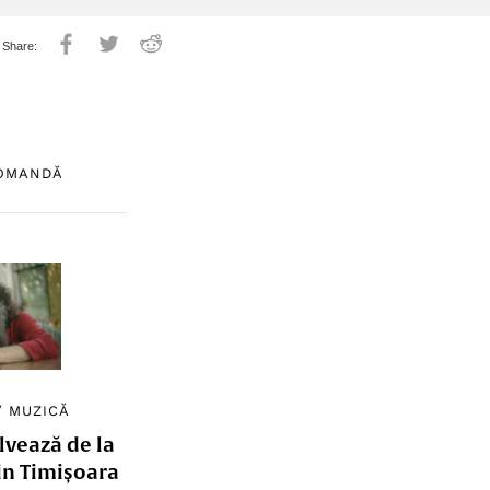
COMANDĂ
/
MUZICĂ
lvează de la
in Timișoara