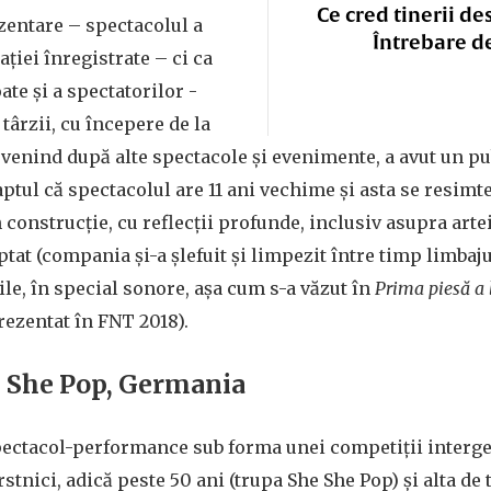
Ce cred tinerii de
zentare – spectacolul a
Întrebare d
ației înregistrate – ci ca
ate și a spectatorilor -
târzii, cu începere de la
, venind după alte spectacole și evenimente, a avut un pub
faptul că spectacolul are 11 ani vechime și asta se resimt
construcție, cu reflecții profunde, inclusiv asupra artei
ptat (compania și-a șlefuit și limpezit între timp limbaju
ile, în special sonore, așa cum s-a văzut în
Prima piesă a 
prezentat în FNT 2018).
e She Pop, Germania
pectacol-performance sub forma unei competiții interge
rstnici, adică peste 50 ani (trupa She She Pop) și alta de t