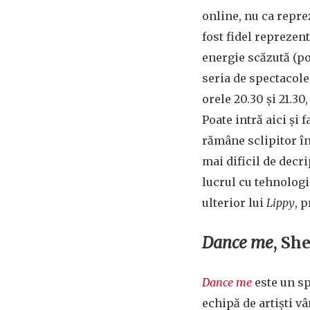
online, nu ca repre
fost fidel reprezent
energie scăzută (po
seria de spectacole 
orele 20.30 și 21.30
Poate intră aici și 
rămâne sclipitor în 
mai dificil de decri
lucrul cu tehnologi
ulterior lui
Lippy
, 
Dance me
, Sh
Dance me
este un s
echipă de artiști vâ