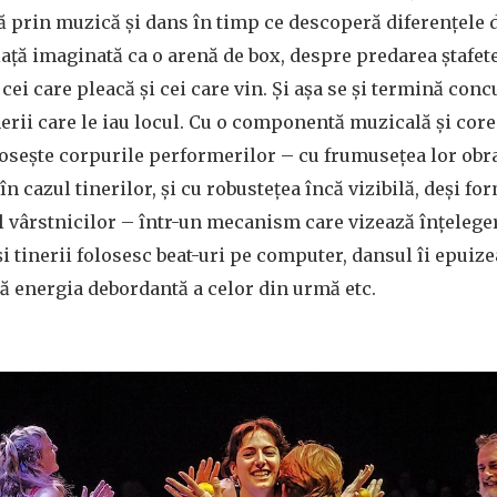
tă prin muzică și dans în timp ce descoperă diferențele d
ață imaginată ca o arenă de box, despre predarea ștafet
 cei care pleacă și cei care vin. Și așa se și termină conc
nerii care le iau locul. Cu o componentă muzicală și cor
osește corpurile performerilor – cu frumusețea lor obr
 în cazul tinerilor, și cu robustețea încă vizibilă, deși fo
ul vârstnicilor – într-un mecanism care vizează înțelege
 și tinerii folosesc beat-uri pe computer, dansul îi epui
ă energia debordantă a celor din urmă etc.