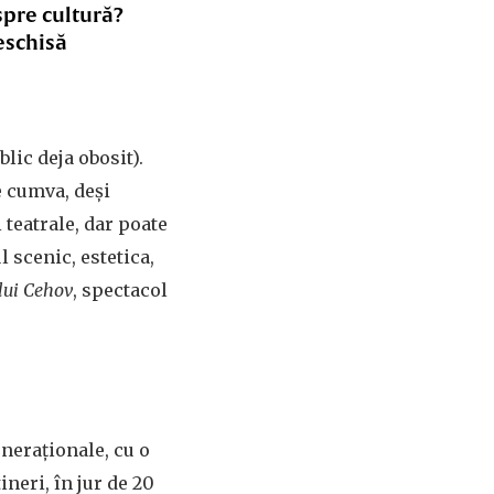
spre cultură?
eschisă
lic deja obosit).
e cumva, deși
 teatrale, dar poate
l scenic, estetica,
lui Cehov
, spectacol
neraționale, cu o
ineri, în jur de 20