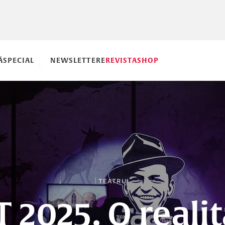
Ă
SPECIAL
NEWSLETTERE
REVISTA
SHOP
TEATRU
 2025. O reali