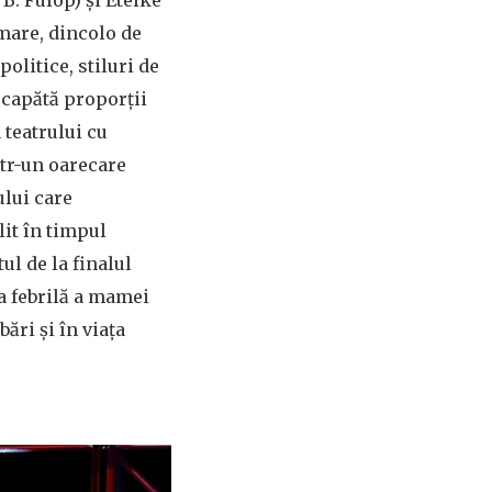
 mare, dincolo de
olitice, stiluri de
, capătă proporții
 teatrului cu
ntr-un oarecare
ului care
it în timpul
ul de la finalul
a febrilă a mamei
bări și în viața