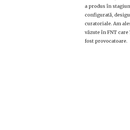
a produs în stagiu
configurată, desigu
curatoriale. Am ale
văzute în FNT care î
fost provocatoare.