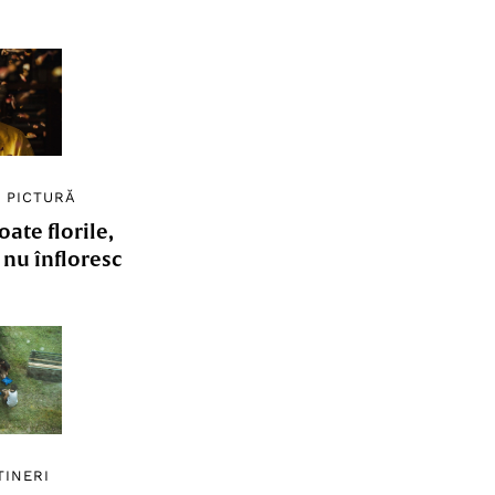
/
PICTURĂ
ate florile,
e nu înfloresc
TINERI