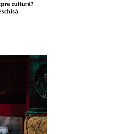
spre cultură?
eschisă