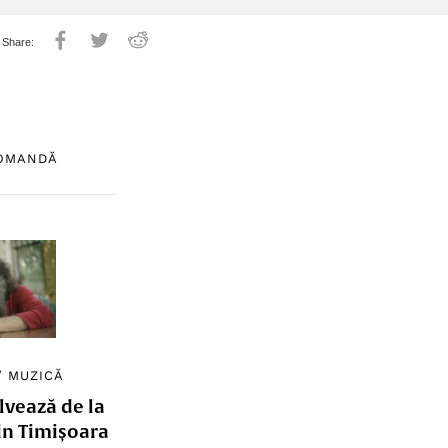
COMANDĂ
/
MUZICĂ
lvează de la
in Timișoara