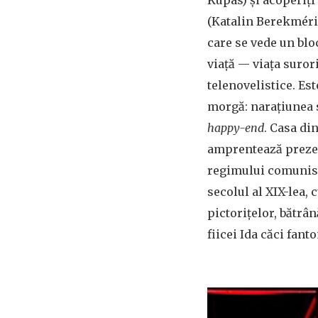
(Katalin Berekméri)
care se vede un blo
viață — viața suror
telenovelistice. Est
morgă: narațiunea s
happy-end
. Casa di
amprentează prezen
regimului comunist,
secolul al XIX-lea,
pictorițelor, bătrân
fiicei Ida căci fan