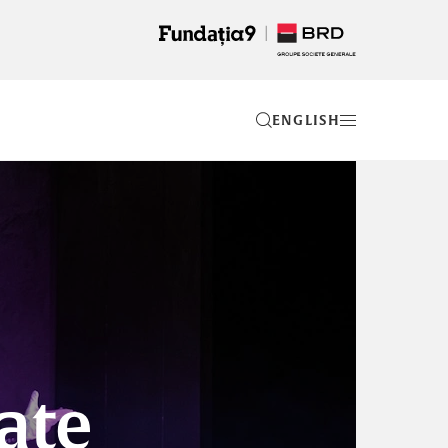
EN
tate