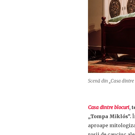
Scenă din „Casa dintre
Casa dintre blocuri
, 
„Tompa Miklós”.
Î
aproape mitologizat
roșii de cauciuc al