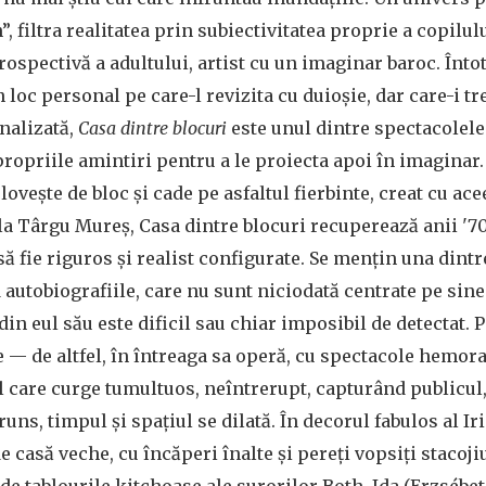
”, filtra realitatea prin subiectivitatea proprie a copilul
rospectivă a adultului, artist cu un imaginar baroc. În
 loc personal pe care-l revizita cu duioșie, dar care-i t
onalizată,
Casa dintre blocuri
este unul dintre spectacolele
opriile amintiri pentru a le proiecta apoi în imaginar.
lovește de bloc și cade pe asfaltul fierbinte, creat cu ac
a Târgu Mureș, Casa dintre blocuri recuperează anii '70
ă fie riguros și realist configurate. Se mențin una dintr
 autobiografiile, care nu sunt niciodată centrate pe si
din eul său este dificil sau chiar imposibil de detectat.
e — de altfel, în întreaga sa operă, cu spectacole hemora
 care curge tumultuos, neîntrerupt, capturând publicul,
runs, timpul și spațiul se dilată. În decorul fabulos al 
e casă veche, cu încăperi înalte și pereți vopsiți stacoj
de tablourile kitchoase ale surorilor Both, Ida (Erzsébet 