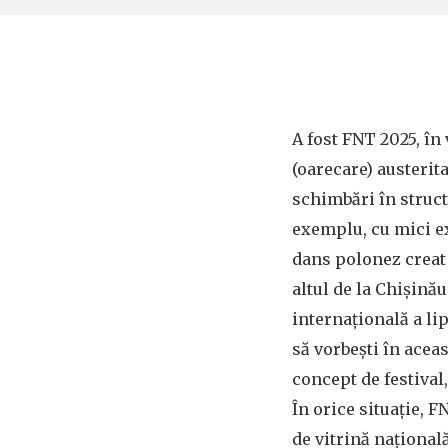
A fost FNT 2025, în
(oarecare) austerit
schimbări în struct
exemplu, cu mici ex
dans polonez creat 
altul de la Chișină
internațională a lip
să vorbești în acea
concept de festival,
În orice situație, F
de vitrină națională