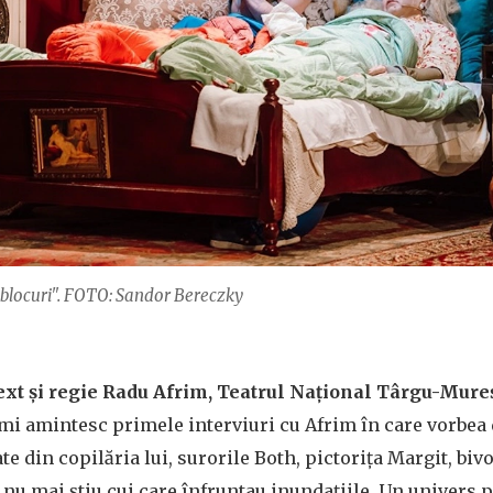
 blocuri". FOTO: Sandor Bereczky
text și regie Radu Afrim, Teatrul Național Târgu-Mur
mi amintesc primele interviuri cu Afrim în care vorbea
e din copilăria lui, surorile Both, pictorița Margit, bivo
e nu mai știu cui care înfruntau inundațiile. Un univers 