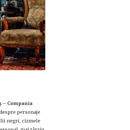
eș – Compania
 despre personaje
lii negri, cizmele
personal, mai târziu