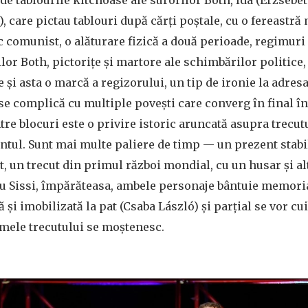
, care pictau tablouri după cărți poștale, cu o fereastră
c comunist, o alăturare fizică a două perioade, regimuri p
ilor Both, pictorițe și martore ale schimbărilor politice
e și asta o marcă a regizorului, un tip de ironie la adresa
e complică cu multiple povești care converg în final î
ntre blocuri este o privire istoric aruncată asupra trecut
tul. Sunt mai multe paliere de timp — un prezent stabil
 un trecut din primul război mondial, cu un husar și alt
 cu Sissi, împărăteasa, ambele personaje bântuie memori
ă și imobilizată la pat (Csaba László) și parțial se vor cui
tomele trecutului se moștenesc.