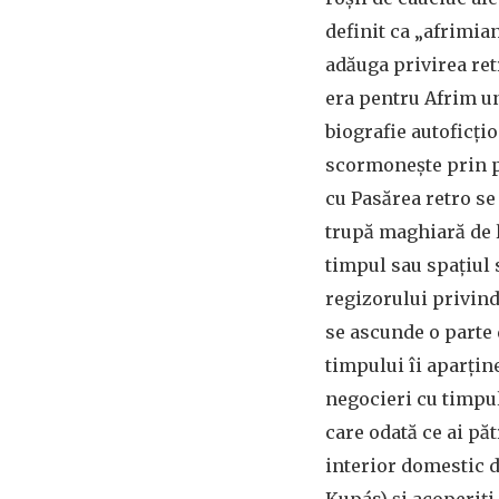
definit ca „afrimian
adăuga privirea ret
era pentru Afrim un
biografie autoficți
scormonește prin pr
cu Pasărea retro se 
trupă maghiară de l
timpul sau spațiul s
regizorului privind
se ascunde o parte 
timpului îi aparțin
negocieri cu timpul
care odată ce ai păt
interior domestic d
Kupás) și acoperiți 