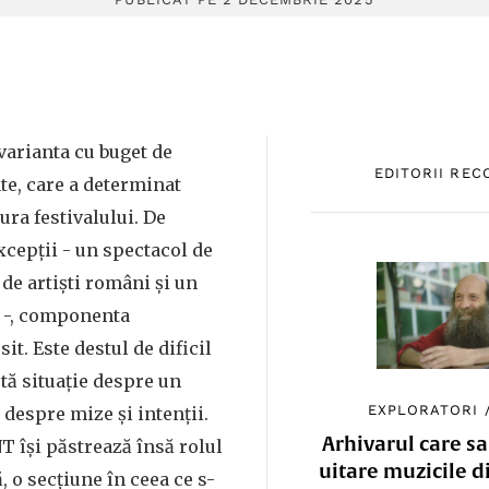
 varianta cu buget de
EDITORII RE
ate, care a determinat
ura festivalului. De
cepții - un spectacol de
de artiști români și un
u -, componenta
sit. Este destul de dificil
stă situație despre un
EXPLORATORI
 despre mize și intenții.
Arhivarul care sa
NT își păstrează însă rolul
uitare muzicile d
, o secțiune în ceea ce s-