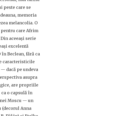
ui peste care se
totdeauna, memoria
rezea melancolia. O
 pentru care Afrim
 Din aceeași serie
eeași excelentă
 în Beclean, fără ca
e caracteristicile
ne — dacă pe undeva
 Perspectiva asupra
gice, are propriile
 ca o capsulă în
Irinei Moscu — un
iu (decorul Anna
B. Fülöp) și Etelke