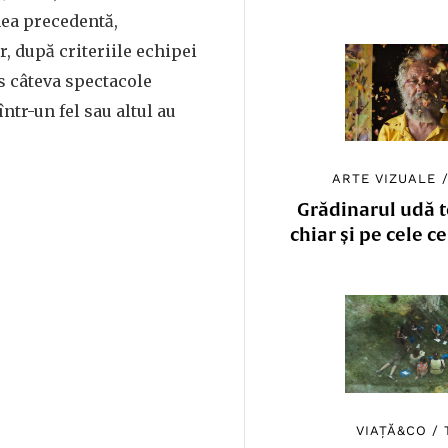
nea precedentă,
r, după criteriile echipei
s câteva spectacole
ntr-un fel sau altul au
ARTE VIZUALE
Grădinarul udă to
chiar și pe cele c
VIAȚĂ&CO
/