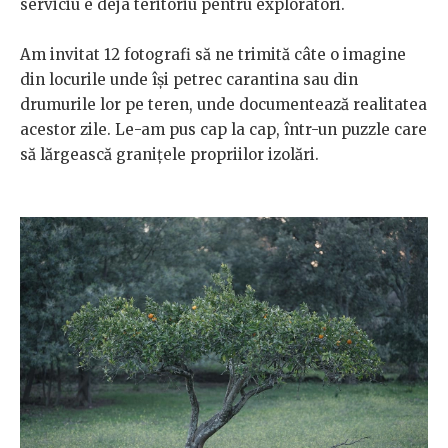
serviciu e deja teritoriu pentru exploratori.
Am invitat 12 fotografi să ne trimită câte o imagine
din locurile unde își petrec carantina sau din
drumurile lor pe teren, unde documentează realitatea
acestor zile. Le-am pus cap la cap, într-un puzzle care
să lărgească granițele propriilor izolări.