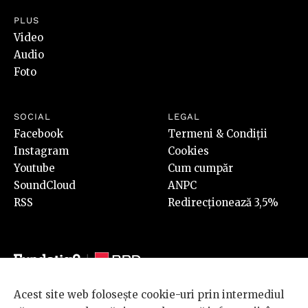
PLUS
Video
Audio
Foto
SOCIAL
LEGAL
Facebook
Termeni & Condiții
Instagram
Cookies
Youtube
Cum cumpăr
SoundCloud
ANPC
RSS
Redirecționează 3,5%
Acest site web folosește cookie-uri prin intermediul
© 2026 BRD Groupe Société Générale, toate drepturile rezervate.