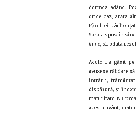
dormea adânc. Poa
orice caz, arăta al
Părul ei cârlionţ
Sara a spus în sine
mine
, și, odată rez
Acolo l‑a găsit p
avusese răbdare să 
intrării, frământa
dispărură, și încep
maturitate. Nu prea
acest cuvânt, matur