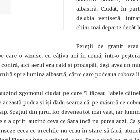
albastră. Ciudat, în pa
de‑abia veniseră, intr
chiar mai departe decât l
Pereţii de granit erau
e care o văzuse, cu câţiva ani în urmă, într‑o peșteră
n contră, aici aerul era cald și proaspăt, deși avea un mi
niră spre lumina albastră, către care podeaua cobora li
uzind zgomotul ciudat pe care îl făceau labele câinelu
 această podea și își dădu seama că, pe măsură ce cobo
sip. Spaţiul din jurul lor devenea tot mai vast, iar lumin
le s‑a oprit, auzind ceva ce Sara încă nu putea auzi. Ca 
nseze ceea ce urechile nu erau în stare să facă, atunc