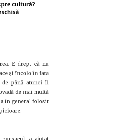
spre cultură?
eschisă
rea. E drept că nu
ce și încolo în faţa
e de până atunci îi
 dovadă de mai multă
a în general folosit
picioare.
 rucsacul, a ajutat