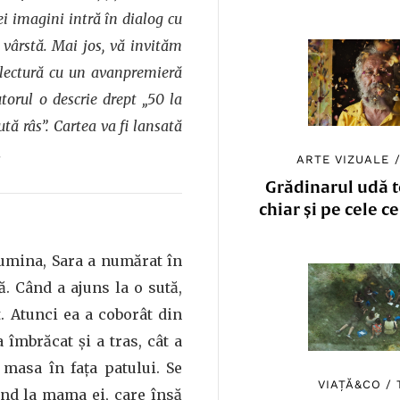
ei imagini intră în dialog cu
e vârstă. Mai jos, vă invităm
 lectură cu un avanpremieră
torul o descrie drept „50 la
ută râs”. Cartea va fi lansată
.
ARTE VIZUALE
Grădinarul udă to
chiar și pe cele c
lumina, Sara a numărat în
. Când a ajuns la o sută,
 Atunci ea a coborât din
‑a îmbrăcat și a tras, cât a
 masa în faţa patului. Se
VIAȚĂ&CO
/
ând la mama ei, care însă