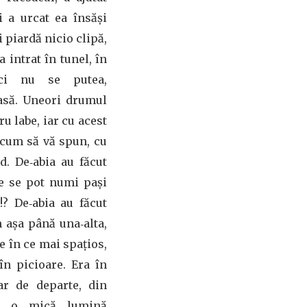
i a urcat ea însăși
i piardă nicio clipă,
a intrat în tunel, în
ici nu se putea,
asă. Uneori drumul
u labe, iar cu acest
 cum să vă spun, cu
rd. De‑abia au făcut
e se pot numi pași
!? De‑abia au făcut
m așa până una‑alta,
e în ce mai spaţios,
 în picioare. Era în
ar de departe, din
ea o mică lumină