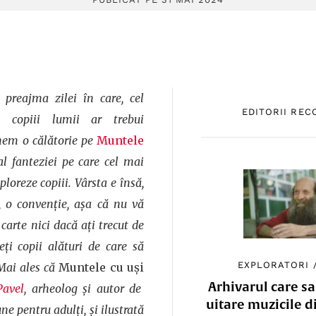
preajma zilei în care, cel
EDITORII RE
ți copiii lumii ar trebui
unem o călătorie pe
Muntele
 al fanteziei pe care cel mai
ploreze copiii. Vârsta e însă,
 o convenție, așa că nu vă
ă carte nici dacă ați trecut de
ți copii alături de care să
EXPLORATORI
 Mai ales că
Muntele cu uși
Arhivarul care sa
Pavel
, arheolog și autor de
uitare muzicile d
e pentru adulți, și ilustrată