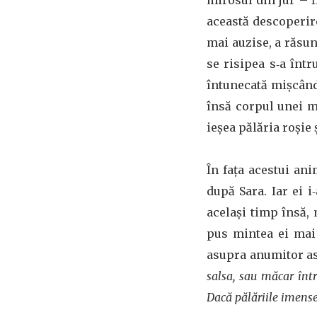
mirosul din jur – fl
această descoperire
mai auzise, a răsun
se risipea s‑a înt
întunecată mișcând
însă corpul unei m
ieșea pălăria roșie
În faţa acestui ani
după Sara. Iar ei i
același timp însă, 
pus mintea ei mai
asupra anumitor a
salsa, sau măcar într
Dacă pălăriile imense 