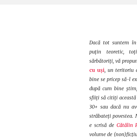
Dacă tot suntem în 
puțin teoretic, to
sărbătoriți, vă prop
cu uși
, un teritoriu
bine se pricep să-l ex
după cum bine știm,
sfiiți să citiți aceast
30+ sau dacă nu ave
străbateți povestea.
e scrisă de
Cătălin 
volume de (non)ficțiun