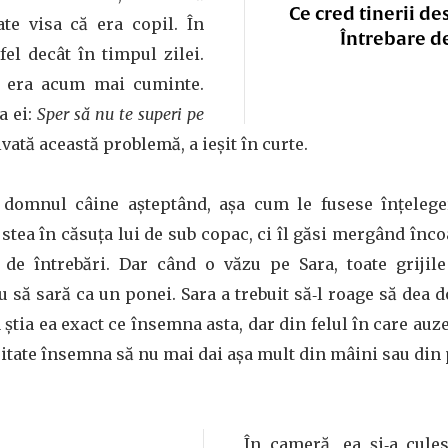
Ce cred tinerii de
te visa că era copil. În
Întrebare d
tfel decât în timpul zilei.
at era acum mai cuminte.
a ei:
Sper să nu te superi pe
olvată această problemă, a ieșit în curte.
e domnul câine așteptând, așa cum le fusese înţelege
stea în căsuţa lui de sub copac, ci îl găsi mergând încoa
t de întrebări. Dar când o văzu pe Sara, toate grijil
u să sară ca un ponei. Sara a trebuit să‑l roage să dea
 știa ea exact ce însemna asta, dar din felul în care auze
itate însemna să nu mai dai așa mult din mâini sau din 
În cameră, ea și‑a cules