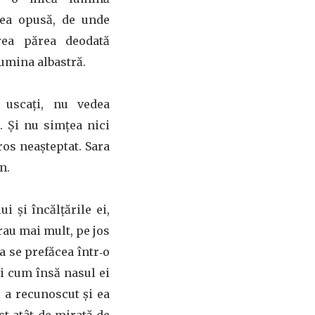
rtea opusă, de unde
area părea deodată
umina albastră.
 uscaţi, nu vedea
. Și nu simţea nici
ros neașteptat. Sara
n.
i și încălţările ei,
rau mai mult, pe jos
a se prefăcea într‑o
și cum însă nasul ei
i a recunoscut și ea