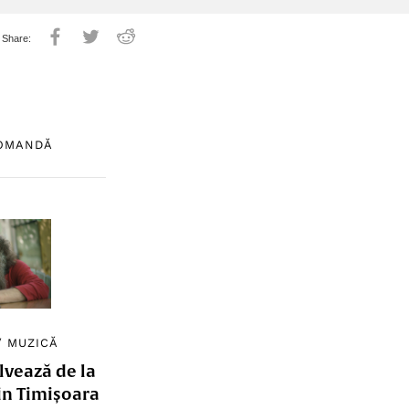
COMANDĂ
/
MUZICĂ
lvează de la
in Timișoara