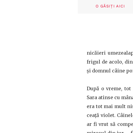
O GĂSIȚI AICI
nicăieri umezealap
frigul de acolo, di
și domnul câine por
După o vreme, tot a
Sara atinse cu mâna
era tot mai mult ni
ceaţă violet. Câine
ar fi vrut să compe