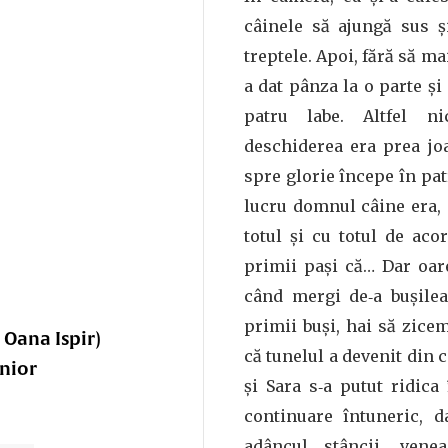
câinele să ajungă sus ș
treptele. Apoi, fără să ma
a dat pânza la o parte și 
patru labe. Altfel n
deschiderea era prea jo
spre glorie începe în patr
lucru domnul câine era,
totul și cu totul de aco
primii pași că… Dar oar
când mergi de‑a bușilea
primii buși, hai să zice
e Oana Ispir)
că tunelul a devenit din c
nior
și Sara s‑a putut ridica
continuare întuneric, d
adâncul stâncii, ven