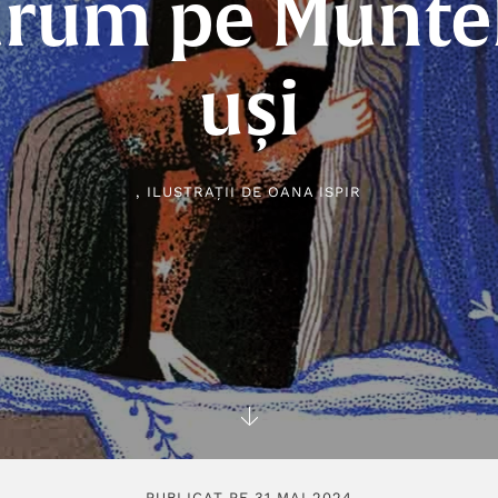
rum pe Munte
uși
, ILUSTRAȚII DE
OANA ISPIR
PUBLICAT PE 31 MAI 2024