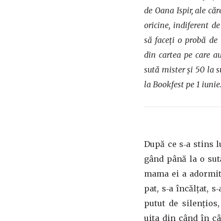
de Oana Ispir, ale căr
oricine, indiferent d
să faceți o probă de
din cartea pe care au
sută mister și 50 la s
la Bookfest pe 1 iunie
După ce s‑a stins 
gând până la o sută
mama ei a adormit.
pat, s‑a încălţat, s
putut de silenţios,
uita din când în c