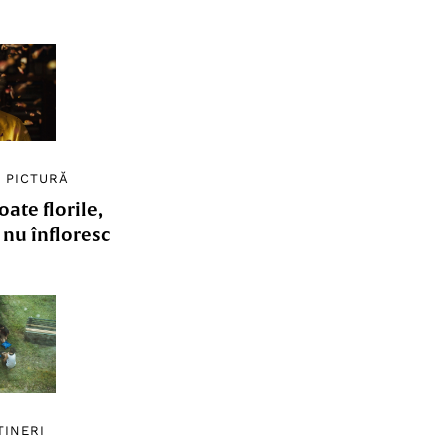
/
PICTURĂ
ate florile,
e nu înfloresc
TINERI