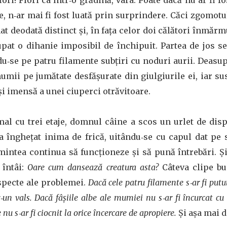
ori! Flori ca într‑o grădină, vara. Poate dacă nu ar fi f
, n‑ar mai fi fost luată prin surprindere. Căci zgomotul
at deodată distinct și, în faţa celor doi călători înmărmu
rupat o dihanie imposibil de închipuit. Partea de jos
u‑se pe patru filamente subţiri cu noduri aurii. Deasu
umii pe jumătate desfășurate din giulgiurile ei, iar su
 și imensă a unei ciuperci otrăvitoare.
mal cu trei etaje, domnul câine a scos un urlet de dis
‑a îngheţat inima de frică, uitându‑se cu capul dat pe 
mintea continua să funcţioneze și să pună întrebări. Și
 întâi:
Oare cum dansează creatura asta?
Câteva clipe bu
specte ale problemei.
Dacă cele patru filamente s‑ar fi put
‑un vals. Dacă fâșiile albe ale mumiei nu s‑ar fi încurcat cu 
nu s‑ar fi ciocnit la orice încercare de apropiere.
Și așa mai d