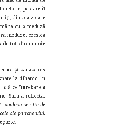
ost atât de mirată de
 metalic, pe care îl
riţi, din ceaţa care
 semăna cu o meduză
pra meduzei creștea
s de tot, din mumie
perare și s‑a ascuns
spate la dihanie. În
 iată ce întrebare a
ne, Sara a reflectat
ut coordona pe ritm de
cele ale partenerului.
eparte.