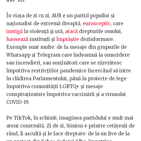
În viața de zi cu zi, AUR e un partid populist și
naționalist de extremă dreaptă,
eurosceptic
, care
instigă
la violență și ură,
atacă
drepturile omului,
haosează
instituții și
împrăștie
dezinformare.
Exemple sunt multe: de la mesaje din grupurile de
Whatsapp și Telegram care îndeamnă la omucidere
sau incendieri, sau susținători care se răzvrătesc
împotriva restricțiilor pandemice încercând să intre
în clădirea Parlamentului, până la proiecte de lege
împotriva comunității LGBTQ+ și mesaje
conspiraționiste împotriva vaccinării și a virusului
COVID-19.
Pe TikTok, în schimb, imaginea partidului e mult mai
atent construită. Zi de zi, Simion e printre cetățenii de
rând, îi ascultă și le face dreptate: de la un live de la