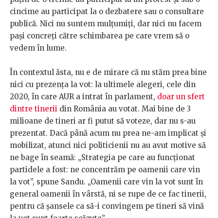
cincime au participat la o dezbatere sau o consultare
publică. Nici nu suntem mulțumiți, dar nici nu facem
pași concreți către schimbarea pe care vrem să o
vedem în lume.
În contextul ăsta, nu e de mirare că nu stăm prea bine
nici cu prezența la vot: la ultimele alegeri, cele din
2020, în care AUR a intrat în parlament,
doar un sfert
dintre tinerii
din România au votat. Mai bine de 3
milioane de tineri ar fi putut să voteze, dar nu s-au
prezentat. Dacă până acum nu prea ne-am implicat și
mobilizat, atunci nici politicienii nu au avut motive să
ne bage în seamă: „Strategia pe care au funcționat
partidele a fost: ne concentrăm pe oamenii care vin
la vot”, spune Sandu. „Oamenii care vin la vot sunt în
general oamenii în vârstă, ni se rupe de ce fac tinerii,
pentru că șansele ca să-i convingem pe tineri să vină