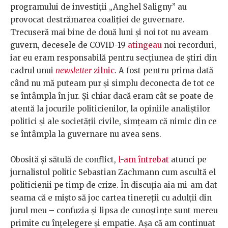
programului de investiții „Anghel Saligny” au
provocat destrămarea coaliției de guvernare.
Trecuseră mai bine de două luni și noi tot nu aveam
guvern, decesele de COVID-19
atingeau
noi recorduri,
iar eu eram responsabilă pentru secțiunea de știri din
cadrul unui
newsletter
zilnic
. A fost pentru prima dată
când nu mă puteam pur și simplu deconecta de tot ce
se întâmpla în jur. Și chiar dacă eram cât se poate de
atentă la jocurile politicienilor, la opiniile analiștilor
politici și ale societății civile, simțeam că nimic din ce
se întâmpla la guvernare nu avea sens.
Obosită și sătulă de conflict,
l-am întrebat
atunci pe
jurnalistul politic Sebastian Zachmann cum ascultă el
politicienii pe timp de crize. În discuția aia mi-am dat
seama că e mișto să joc cartea tinereții cu adulții din
jurul meu – confuzia și lipsa de cunoștințe sunt mereu
primite cu înțelegere și empatie. Așa că am continuat