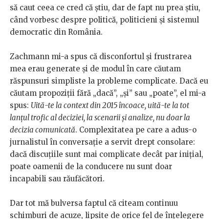
să caut ceea ce cred că știu, dar de fapt nu prea știu,
când vorbesc despre politică, politicieni și sistemul
democratic din România.
Zachmann mi-a spus că disconfortul și frustrarea
mea erau generate și de modul în care căutam
răspunsuri simpliste la probleme complicate. Dacă eu
căutam propoziții fără „dacă”, „și” sau „poate”, el mi-a
spus:
Uită-te la context din 2015 încoace, uită-te la tot
lanțul trofic al deciziei, la scenarii și analize, nu doar la
decizia comunicată
. Complexitatea pe care a adus-o
jurnalistul în conversație a servit drept consolare:
dacă discuțiile sunt mai complicate decât par inițial,
poate oamenii de la conducere nu sunt doar
incapabili sau răufăcători.
Dar tot mă bulversa faptul că citeam continuu
schimburi de acuze, lipsite de orice fel de înțelegere