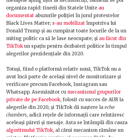
mesajele ajung ușor la necunoscuți, oamenii se pot
organiza rapid: tinerii din Statele Unite
au
documentat
abuzurile poliției în jurul protestelor
Black Lives Matter;
s-au mobilizat
împotriva lui
Donald Trump și au cumpărat toate locurile de la un
miting politic ca să le lase neocupate; și
au făcut din
TikTok
un spațiu pentru dezbateri politice în timpul
alegerilor prezidențiale din 2020.
Totuși, fiind o platformă relativ nouă, TikTok nu a
avut încă parte de același nivel de monitorizare și
verificare precum Facebook, Instagram sau
Whatsapp. Asemănător cu
mecanismul grupurilor
private de pe Facebook
, folosit cu succes de AUR la
alegerile din 2020, și TikTok dă naștere la
echo
chambers
, adică rețele de informații care reîntăresc
aceleași păreri și mesaje. Asta se întâmplă din cauza
algoritmului TikTok
, al cărui mecanism rămâne un