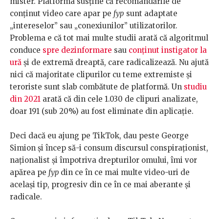
mister. Platforma susține că recomandările de
conținut video care apar pe
fyp
sunt adaptate
„intereselor” sau „conexiunilor” utilizatorilor.
Problema e că tot mai multe studii arată că algoritmul
conduce
spre dezinformare
sau
conținut instigator la
ură
și de extremă dreaptă, care radicalizează. Nu ajută
nici că majoritate clipurilor cu teme extremiste și
teroriste sunt slab combătute de platformă. Un
studiu
din 2021
arată că din cele 1.030 de clipuri analizate,
doar 191 (sub 20%) au fost eliminate din aplicație.
Deci dacă eu ajung pe TikTok, dau peste George
Simion și încep să-i consum discursul conspiraționist,
naționalist și împotriva drepturilor omului, îmi vor
apărea pe
fyp
din ce în ce mai multe video-uri de
același tip, progresiv din ce în ce mai aberante și
radicale.