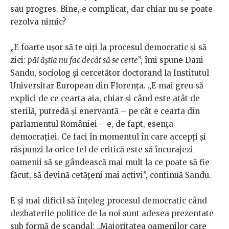
sau progres. Bine, e complicat, dar chiar nu se poate
rezolva nimic?
„E foarte ușor să te uiți la procesul democratic și să
zici:
păi ăștia nu fac decât să se certe
”, îmi spune Dani
Sandu, sociolog și cercetător doctorand la Institutul
Universitar European din Florența. „E mai greu să
explici de ce cearta aia, chiar și când este atât de
sterilă, putredă și enervantă – pe cât e cearta din
parlamentul României – e, de fapt, esența
democrației. Ce faci în momentul în care accepți și
răspunzi la orice fel de critică este să încurajezi
oamenii să se gândească mai mult la ce poate să fie
făcut, să devină cetățeni mai activi”, continuă Sandu.
E și mai dificil să înțeleg procesul democratic când
dezbaterile politice de la noi sunt adesea prezentate
sub formă de scandal: „Majoritatea oamenilor care