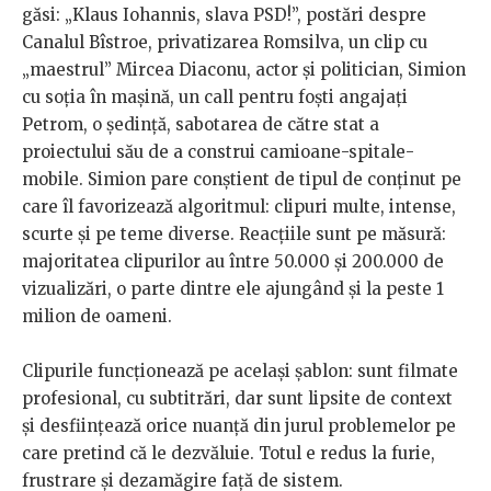
găsi: „Klaus Iohannis, slava PSD!”, postări despre
Canalul Bîstroe, privatizarea Romsilva, un clip cu
„maestrul” Mircea Diaconu, actor și politician, Simion
cu soția în mașină, un call pentru foști angajați
Petrom, o ședință, sabotarea de către stat a
proiectului său de a construi camioane-spitale-
mobile. Simion pare conștient de tipul de conținut pe
care îl favorizează algoritmul: clipuri multe, intense,
scurte și pe teme diverse. Reacțiile sunt pe măsură:
majoritatea clipurilor au între 50.000 și 200.000 de
vizualizări, o parte dintre ele ajungând și la peste 1
milion de oameni.
Clipurile funcționează pe același șablon: sunt filmate
profesional, cu subtitrări, dar sunt lipsite de context
și desființează orice nuanță din jurul problemelor pe
care pretind că le dezvăluie. Totul e redus la furie,
frustrare și dezamăgire față de sistem.