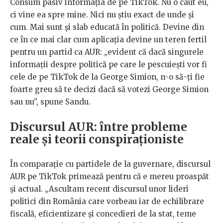
Consum pasiv informația de pe TikTok. Nu o caut eu,
ci vine ea spre mine. Nici nu știu exact de unde și
cum. Mai sunt și slab educată în politică. Devine din
ce în ce mai clar cum aplicația devine un teren fertil
pentru un partid ca AUR: „evident că dacă singurele
informații despre politică pe care le pescuiești vor fi
cele de pe TikTok de la George Simion, n-o să-ți fie
foarte greu să te decizi dacă să votezi George Simion
sau nu”, spune Sandu.
Discursul AUR: între probleme
reale și teorii conspiraționiste
În comparație cu partidele de la guvernare, discursul
AUR pe TikTok primează pentru că e mereu proaspăt
și actual. „Ascultam recent discursul unor lideri
politici din România care vorbeau iar de echilibrare
fiscală, eficientizare și concedieri de la stat, teme