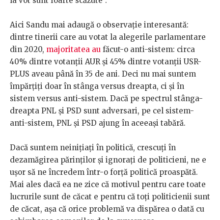
la vot sunt foarte scăzute”.
Aici Sandu mai adaugă o observație interesantă:
dintre tinerii care au votat la alegerile parlamentare
din 2020,
majoritatea au
făcut-o anti-sistem: circa
40% dintre votanții AUR și 45% dintre votanții USR-
PLUS aveau până în 35 de ani. Deci nu mai suntem
împărțiți doar în stânga versus dreapta, ci și în
sistem versus anti-sistem. Dacă pe spectrul stânga-
dreapta PNL și PSD sunt adversari, pe cel sistem-
anti-sistem, PNL și PSD ajung în aceeași tabără.
Dacă suntem neinițiați în politică, crescuți în
dezamăgirea părinților și ignorați de politicieni, ne e
ușor să ne încredem într-o forță politică proaspătă.
Mai ales dacă ea ne zice că motivul pentru care toate
lucrurile sunt de căcat e pentru că toți politicienii sunt
de căcat, așa că orice problemă va dispărea o dată cu