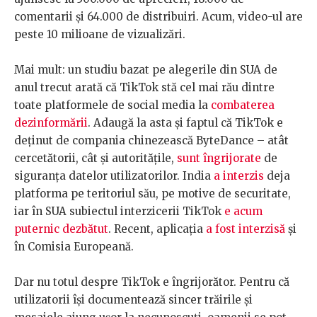
comentarii și 64.000 de distribuiri. Acum, video-ul are
peste 10 milioane de vizualizări.
Mai mult: un studiu bazat pe alegerile din SUA de
anul trecut arată că TikTok stă cel mai rău dintre
toate platformele de social media la
combaterea
dezinformării
. Adaugă la asta și faptul că TikTok e
deținut de compania chinezească ByteDance – atât
cercetătorii, cât și autoritățile,
sunt îngrijorate
de
siguranța datelor utilizatorilor. India
a interzis
deja
platforma pe teritoriul său, pe motive de securitate,
iar în SUA subiectul interzicerii TikTok
e acum
puternic dezbătut
. Recent, aplicația
a fost interzisă
și
în Comisia Europeană.
Dar nu totul despre TikTok e îngrijorător. Pentru că
utilizatorii își documentează sincer trăirile și