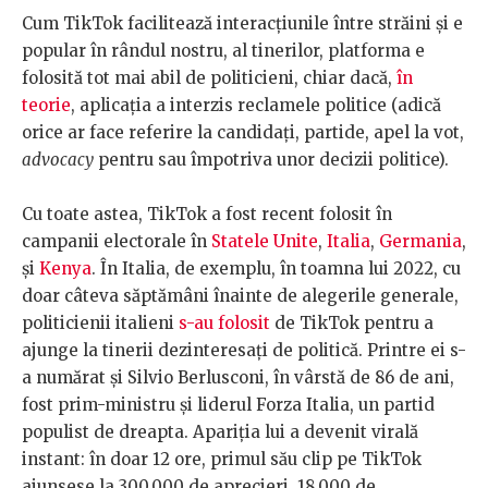
Cum TikTok facilitează interacțiunile între străini și e
popular în rândul nostru, al tinerilor, platforma e
folosită tot mai abil de politicieni, chiar dacă,
în
teorie
, aplicația a interzis reclamele politice (adică
orice ar face referire la candidați, partide, apel la vot,
advocacy
pentru sau împotriva unor decizii politice).
Cu toate astea, TikTok a fost recent folosit în
campanii electorale în
Statele Unite
,
Italia
,
Germania
,
și
Kenya
. În Italia, de exemplu, în toamna lui 2022, cu
doar câteva săptămâni înainte de alegerile generale,
politicienii italieni
s-au folosit
de TikTok pentru a
ajunge la tinerii dezinteresați de politică. Printre ei s-
a numărat și Silvio Berlusconi, în vârstă de 86 de ani,
fost prim-ministru și liderul Forza Italia, un partid
populist de dreapta. Apariția lui a devenit virală
instant: în doar 12 ore, primul său clip pe TikTok
ajunsese la 300.000 de aprecieri, 18.000 de