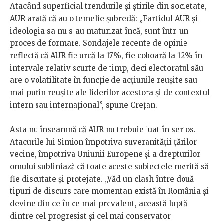
Atacând superficial trendurile și știrile din societate,
AUR arată că au o temelie șubredă: „Partidul AUR și
ideologia sa nu s-au maturizat încă, sunt într-un
proces de formare. Sondajele recente de opinie
reflectă că AUR fie urcă la 17%, fie coboară la 12% în
intervale relativ scurte de timp, deci electoratul său
are o volatilitate în funcție de acțiunile reușite sau
mai puțin reușite ale liderilor acestora și de contextul
intern sau internațional”, spune Crețan.
Asta nu înseamnă că AUR nu trebuie luat în serios.
Atacurile lui Simion împotriva suveranității țărilor
vecine, împotriva Uniunii Europene și a drepturilor
omului subliniază că toate aceste subiectele merită să
fie discutate și protejate. „Văd un clash între două
tipuri de discurs care momentan există în România și
devine din ce în ce mai prevalent, această luptă
dintre cel progresist și cel mai conservator