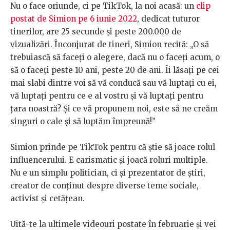
Nu o face oriunde, ci pe TikTok, la noi acasă: un
clip
postat de Simion pe 6 iunie 2022
, dedicat tuturor
tinerilor, are 25 secunde și peste 200.000 de
vizualizări. Înconjurat de tineri, Simion recită: „O să
trebuiască să faceți o alegere, dacă nu o faceți acum, o
să o faceți peste 10 ani, peste 20 de ani. Îi lăsați pe cei
mai slabi dintre voi să vă conducă sau vă luptați cu ei,
vă luptați pentru ce e al vostru și vă luptați pentru
țara noastră? Și ce vă propunem noi, este să ne creăm
singuri o cale și să luptăm împreună!”
Simion prinde pe TikTok pentru că știe să joace rolul
influencerului. E carismatic și joacă roluri multiple.
Nu e un simplu politician, ci și prezentator de știri,
creator de conținut despre diverse teme sociale,
activist și cetățean.
Uită-te la ultimele videouri postate în februarie și vei