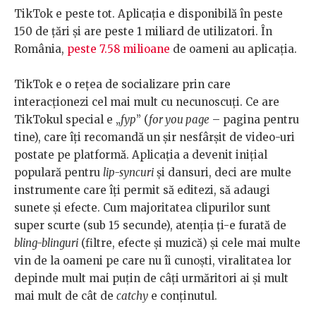
TikTok e peste tot. Aplicația e disponibilă în peste
150 de țări și are peste 1 miliard de utilizatori. În
România,
peste 7.58 milioane
de oameni au aplicația.
TikTok e o rețea de socializare prin care
interacționezi cel mai mult cu necunoscuți. Ce are
TikTokul special e „
fyp
” (
for you page
– pagina pentru
tine), care îți recomandă un șir nesfârșit de video-uri
postate pe platformă. Aplicația a devenit inițial
populară pentru
lip-syncuri
și dansuri, deci are multe
instrumente care îți permit să editezi, să adaugi
sunete și efecte. Cum majoritatea clipurilor sunt
super scurte (sub 15 secunde), atenția ți-e furată de
bling-blinguri
(filtre, efecte și muzică) și cele mai multe
vin de la oameni pe care nu îi cunoști, viralitatea lor
depinde mult mai puțin de câți urmăritori ai și mult
mai mult de cât de
catchy
e conținutul.