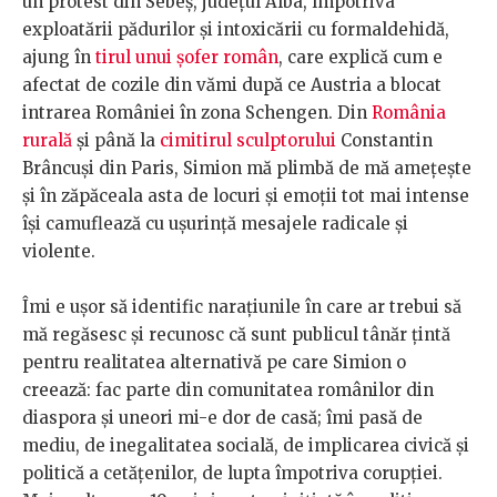
un protest din Sebeș, județul Alba, împotriva
exploatării pădurilor și intoxicării cu formaldehidă,
ajung în
tirul unui șofer român
, care explică cum e
afectat de cozile din vămi după ce Austria a blocat
intrarea României în zona Schengen. Din
România
rurală
și până la
cimitirul sculptorului
Constantin
Brâncuși din Paris, Simion mă plimbă de mă amețește
și în zăpăceala asta de locuri și emoții tot mai intense
își camuflează cu ușurință mesajele radicale și
violente.
Îmi e ușor să identific narațiunile în care ar trebui să
mă regăsesc și recunosc că sunt publicul tânăr țintă
pentru realitatea alternativă pe care Simion o
creează: fac parte din comunitatea românilor din
diaspora și uneori mi-e dor de casă; îmi pasă de
mediu, de inegalitatea socială, de implicarea civică și
politică a cetățenilor, de lupta împotriva corupției.