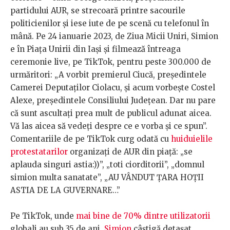
partidului AUR, se strecoară printre sacourile
politicienilor și iese iute de pe scenă cu telefonul în
mână. Pe 24 ianuarie 2023, de Ziua Micii Uniri, Simion
e în Piața Unirii din Iași și filmează întreaga
ceremonie live, pe TikTok, pentru peste 300.000 de
urmăritori: „A vorbit premierul Ciucă, președintele
Camerei Deputaților Ciolacu, și acum vorbește Costel
Alexe, președintele Consiliului Județean. Dar nu pare
că sunt ascultați prea mult de publicul adunat aicea.
Vă las aicea să vedeți despre ce e vorba și ce spun”.
Comentariile de pe TikTok curg odată cu
huiduielile
protestatarilor
organizați de AUR din piață: „se
aplauda singuri astia:))”, „toti ciorditorii”, „domnul
simion multa sanatate”, „AU VÂNDUT ȚARA HOȚII
ASTIA DE LA GUVERNARE…”
Pe TikTok, unde
mai bine de 70% dintre utilizatorii
globali au sub 35 de ani,
Simion
câștigă detașat.