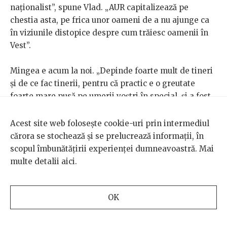
naționalist”, spune Vlad. „AUR capitalizează pe
chestia asta, pe frica unor oameni de a nu ajunge ca
în viziunile distopice despre cum trăiesc oamenii în
Vest”.
Mingea e acum la noi. „Depinde foarte mult de tineri
și de ce fac tinerii, pentru că practic e o greutate
foarte mare pusă pe umerii voștri în special, și a fost
pusă și pe umerii generației mele”, spune Sandu. „Am
crescut într-o societate fără tradiție democratică,
Acest site web folosește cookie-uri prin intermediul
care nu are o înțelegere foarte clară asupra de ce e
cărora se stochează și se prelucrează informații, în
bine să votezi, care sunt principiile democrației, de ce
scopul îmbunătățirii experienței dumneavoastră. Mai
e bine să-i aperi pe ăia care sunt slabi, de ce
multe detalii
aici
.
drepturile fundamentale nu se supun la vot. Și iată că
am ajuns în situația în care cam trebuie să apărăm
drepturile astea”.
OK
„Presiunea asta pe generația voastră mi se pare că e