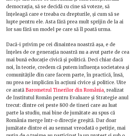
democrația, să se decidă cu cine să voteze, să
înțeleagă care e treaba cu drepturile, și cum să se
lupte pentru ele. Asta fără prea mult sprijin de la ai
lor sau fără un model pe care să îl poată urma.
Dacă-i privim pe cei dinaintea noastră așa, e de
înțeles de ce generația noastră nu a avut parte de cea
mai bună educație civică și politică. Deci chiar dacă
noi, în teorie, credem că putem influența societatea și
comunitățile din care facem parte, în practică, însă,
nu prea ne implicăm în acțiuni civice și politice. Uite
ce arată
Barometrul Tinerilor din România
, realizat
de Institutul Român pentru Evaluare și Strategie anul
trecut: dintre cei peste 800 de tineri care au luat
parte la studiu, mai bine de jumătate au spus că
România merge într-o direcție greșită. Dar doar
jumătate dintre ei au semnat vreodată o petiție, mai
puțin de o treime au participat la un protest și sub o