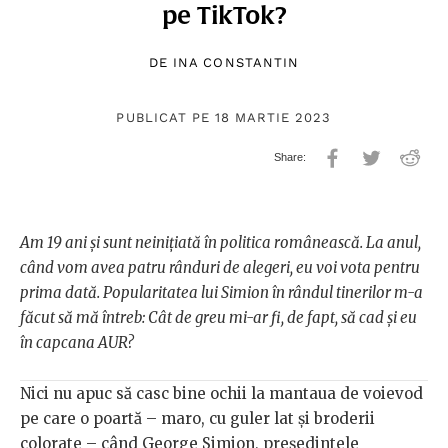
pe TikTok?
DE
INA CONSTANTIN
PUBLICAT PE 18 MARTIE 2023
Am 19 ani și sunt neinițiată în politica românească. La anul,
când vom avea patru rânduri de alegeri, eu voi vota pentru
prima dată. Popularitatea lui Simion în rândul tinerilor m-a
făcut să mă întreb: Cât de greu mi-ar fi, de fapt, să cad și eu
în capcana AUR?
Nici nu apuc să casc bine ochii la mantaua de voievod
pe care o poartă – maro, cu guler lat și broderii
colorate – când George Simion, președintele