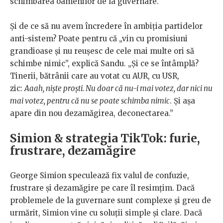
schimbarea oamenilor de la guvernare.
Și de ce să nu avem încredere în ambiția partidelor
anti-sistem? Poate pentru că „vin cu promisiuni
grandioase și nu reușesc de cele mai multe ori să
schimbe nimic”, explică Sandu. „Și ce se întâmplă?
Tinerii, bătrânii care au votat cu AUR, cu USR,
zic:
Aaah, niște proști. Nu doar că nu-i mai votez, dar nici nu
mai votez, pentru că nu se poate schimba nimic
. Și așa
apare din nou dezamăgirea, deconectarea.”
Simion & strategia TikTok: furie,
frustrare, dezamăgire
George Simion speculează fix valul de confuzie,
frustrare și dezamăgire pe care îl resimțim. Dacă
problemele de la guvernare sunt complexe și greu de
urmărit, Simion vine cu soluții simple și clare. Dacă