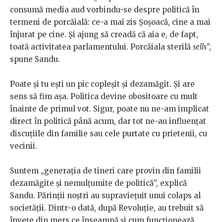
consumă media aud vorbindu-se despre politică în
termeni de porcăială: ce-a mai zis Șoșoacă, cine a mai
înjurat pe cine. Și ajung să creadă că aia e, de fapt,
toată activitatea parlamentului. Porcăiala sterilă
sells
”,
spune Sandu.
Poate și tu ești un pic copleșit și dezamăgit. Și are
sens să fim așa. Politica devine obositoare cu mult
înainte de primul vot. Sigur, poate nu ne-am implicat
direct în politică până acum, dar tot ne-au influențat
discuțiile din familie sau cele purtate cu prietenii, cu
vecinii.
Suntem „generația de tineri care provin din familii
dezamăgite și nemulțumite de politică”, explică
Sandu. Părinții noștri au supraviețuit unui colaps al
societății. Dintr-o dată, după Revoluție, au trebuit să
învețe din mers ce înseamnă și cum funcționează