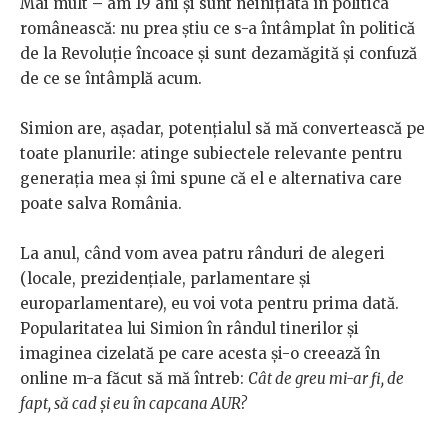
Mai mult
–
am 19 ani și sunt neinițiată în politica
românească: nu prea știu ce s-a întâmplat în politică
de la Revoluție încoace și sunt dezamăgită și confuză
de ce se întâmplă acum.
Simion are, așadar, potențialul să mă convertească pe
toate planurile: atinge subiectele relevante pentru
generația mea și îmi spune că el e alternativa care
poate salva România.
La anul, când vom avea patru rânduri de alegeri
(locale, prezidențiale, parlamentare și
europarlamentare), eu voi vota pentru prima dată.
Popularitatea lui Simion în rândul tinerilor și
imaginea cizelată pe care acesta și-o creează în
online m-a făcut să mă întreb:
Cât de greu mi-ar fi, de
fapt, să cad și eu în capcana AUR?