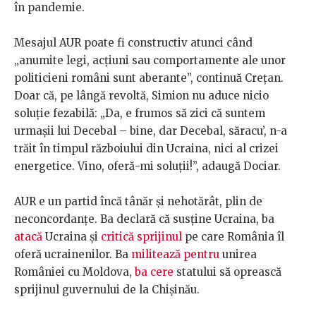
în pandemie.
Mesajul AUR poate fi constructiv atunci când
„anumite legi, acțiuni sau comportamente ale unor
politicieni români sunt aberante”, continuă Crețan.
Doar că, pe lângă revoltă, Simion nu aduce nicio
soluție fezabilă: „Da, e frumos să zici că suntem
urmașii lui Decebal – bine, dar Decebal, săracu’, n-a
trăit în timpul războiului din Ucraina, nici al crizei
energetice. Vino, oferă-mi soluții!”, adaugă Dociar.
AUR e un partid încă tânăr și nehotărât, plin de
neconcordanțe. Ba declară că susține Ucraina, ba
atacă
Ucraina și
critică sprijinul
pe care România îl
oferă ucrainenilor. Ba
militează pentru
unirea
României cu Moldova,
ba cere
statului să oprească
sprijinul guvernului de la Chișinău.