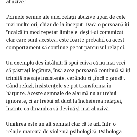
abuzive.”
Primele semne ale unei relații abuzive apar, de cele
mai multe ori, chiar de la început. Dacă o persoană îți
încalcă în mod repetat limitele, deși i-ai comunicat
clar care sunt acestea, este foarte probabil ca acest
comportament să continue pe tot parcursul relației.
Un exemplu des întâlnit: îi spui cuiva că nu mai vrei
să păstrați legătura, însă acea persoană continuă să îți
trimită mesaje insistente, cerându-ți „încă o șansă”.
Când refuzi, insistențele se pot transforma în
hărțuire. Aceste semnale de alarmă nu ar trebui
ignorate, ci ar trebui să ducă la încheierea relației,
înainte ca dinamica să devină și mai abuzivă.
Umilirea este un alt semnal clar că te afli într-o
relație marcată de violență psihologică. Psihologa