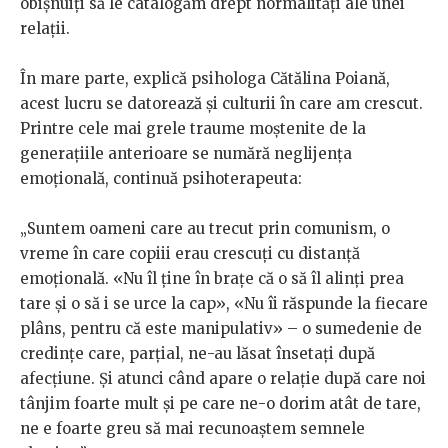
obișnuiți să le catalogăm drept normalități ale unei
relații.
În mare parte, explică psihologa Cătălina Poiană,
acest lucru se datorează și culturii în care am crescut.
Printre cele mai grele traume moștenite de la
generațiile anterioare se numără neglijența
emoțională, continuă psihoterapeuta:
„Suntem oameni care au trecut prin comunism, o
vreme în care copiii erau crescuți cu distanță
emoțională. «Nu îl ține în brațe că o să îl alinți prea
tare și o să i se urce la cap», «Nu îi răspunde la fiecare
plâns, pentru că este manipulativ» – o sumedenie de
credințe care, parțial, ne-au lăsat însetați după
afecțiune. Și atunci când apare o relație după care noi
tânjim foarte mult și pe care ne-o dorim atât de tare,
ne e foarte greu să mai recunoaștem semnele