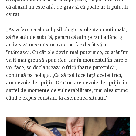
că abuzul nu este atât de grav și că poate ar fi putut fi
evitat.
„Asta face ca abuzul psihologic, violența emoțională,
să fie atât de subtilă, pentru că atinge răni adânci și
activează mecanisme care nu fac decât să o
întărească. Cu cât ele devin mai puternice, cu atât îmi
va fi mai greu să spun
stop
. Iar în momentul în care o
voi face, se declanșează o frică foarte puternică”,
continuă psihologa. „Ca să pot face față acelei frici,
am nevoie de sprijin. Oricine are nevoie de sprijin în
astfel de momente de vulnerabilitate, mai ales atunci
când e expus constant la asemenea situații.”