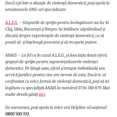
Dacă ești într-o situație de violență domestică, poți apela la
următoarele ONG-uri specializate:
A.L.E.G.
– Grupurile de sprijin pentru învingătoare au loc în
Cluj, Sibiu, București și Brașov. Se întâlnesc săptămânal și
discută despre experiențele de violență domestică, ca să
poată să-și înțeleagă povestea și să recapete putere.
ANAIS – La fel ca în cazul A.L.E.G., și Asociația Anais oferă
grupuri de sprijin pentru supraviețuitoarele violenței
domestice. Pe lângă asta, oferă și terapie individuală sau
servicii juridice pentru cine are nevoie de asta. Dacă te-ai
confruntat cu orice formă de violență domestică, poți să iei
legătura cu specialiștii ANAIS la numărul 0736 380 879. Mai
multe detalii găsiți
aici
.
De asemenea, poți apela la orice oră Helpline-ul național
0800 500 333
.