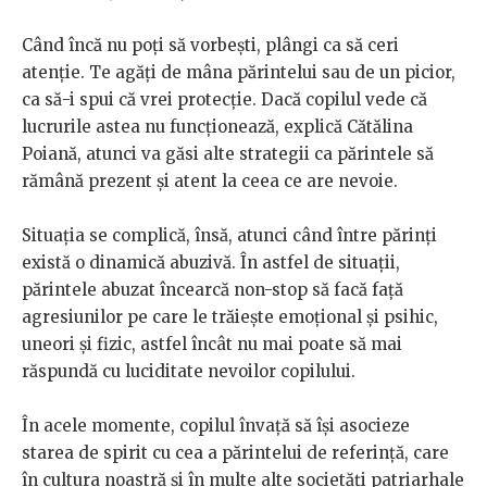
Când încă nu poți să vorbești, plângi ca să ceri
atenție. Te agăți de mâna părintelui sau de un picior,
ca să-i spui că vrei protecție. Dacă copilul vede că
lucrurile astea nu funcționează, explică Cătălina
Poiană, atunci va găsi alte strategii ca părintele să
rămână prezent și atent la ceea ce are nevoie.
Situația se complică, însă, atunci când între părinți
există o dinamică abuzivă. În astfel de situații,
părintele abuzat încearcă non-stop să facă față
agresiunilor pe care le trăiește emoțional și psihic,
uneori și fizic, astfel încât nu mai poate să mai
răspundă cu luciditate nevoilor copilului.
În acele momente, copilul învață să își asocieze
starea de spirit cu cea a părintelui de referință, care
în cultura noastră și în multe alte societăți patriarhale