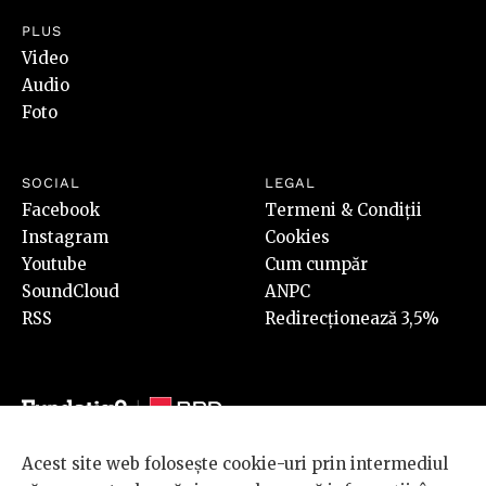
PLUS
Video
Audio
Foto
SOCIAL
LEGAL
Facebook
Termeni & Condiții
Instagram
Cookies
Youtube
Cum cumpăr
SoundCloud
ANPC
RSS
Redirecționează 3,5%
Acest site web folosește cookie-uri prin intermediul
© 2026 BRD Groupe Société Générale, toate drepturile rezervate.