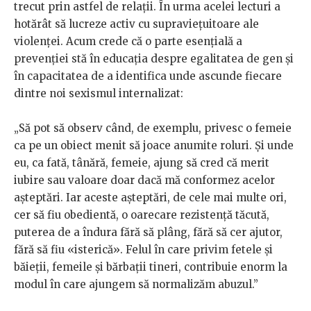
trecut prin astfel de relații. În urma acelei lecturi a
hotărât să lucreze activ cu supraviețuitoare ale
violenței. Acum crede că o parte esențială a
prevenției stă în educația despre egalitatea de gen și
în capacitatea de a identifica unde ascunde fiecare
dintre noi sexismul internalizat:
„Să pot să observ când, de exemplu, privesc o femeie
ca pe un obiect menit să joace anumite roluri. Și unde
eu, ca fată, tânără, femeie, ajung să cred că merit
iubire sau valoare doar dacă mă conformez acelor
așteptări. Iar aceste așteptări, de cele mai multe ori,
cer să fiu obedientă, o oarecare rezistență tăcută,
puterea de a îndura fără să plâng, fără să cer ajutor,
fără să fiu «isterică». Felul în care privim fetele și
băieții, femeile și bărbații tineri, contribuie enorm la
modul în care ajungem să normalizăm abuzul.”