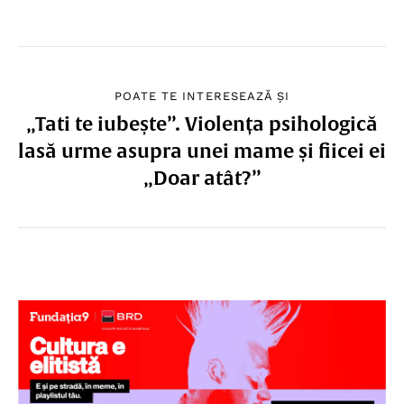
POATE TE INTERESEAZĂ ȘI
„Tati te iubește”. Violența psihologică
lasă urme asupra unei mame și fiicei ei
„Doar atât?”