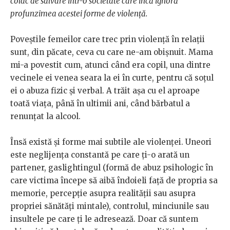
colac de salvare într-o societate care încă ignoră
profunzimea acestei forme de violență.
Poveștile femeilor care trec prin violență în relații
sunt, din păcate, ceva cu care ne-am obișnuit. Mama
mi-a povestit cum, atunci când era copil, una dintre
vecinele ei venea seara la ei în curte, pentru că soțul
ei o abuza fizic și verbal. A trăit așa cu el aproape
toată viața, până în ultimii ani, când bărbatul a
renunțat la alcool.
Însă există și forme mai subtile ale violenței. Uneori
este neglijența constantă pe care ți-o arată un
partener, gaslightingul (formă de abuz psihologic în
care victima începe să aibă îndoieli față de propria sa
memorie, percepție asupra realității sau asupra
propriei sănătăți mintale), controlul, minciunile sau
insultele pe care ți le adresează. Doar că suntem