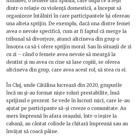
Annabel, o femeie din Spania, care după ce a ieșit
dintr-o relație cu violență domestică, a început să
organizeze întâlniri în care participantele își ofereau
una alteia sprijin. De exemplu, dacă una dintre femei
avea o nevoie specifică, cum ar fi faptul că merge la
tribunal să divorțeze, atunci altcineva din grup o
însoțea ca să-i ofere sprijin moral. Sau în situații de zi
cu zi – când o femeie avea nevoie să meargă la
dentist și nu avea cu cine să lase copiii, se oferea
altcineva din grup, care avea acest rol, să stea cu ei.
În Cluj, unde Cătălina lucrează din 2020, grupurile
încă nu și-au format niște roluri prestabilite, însă
sprijinul e prezent. Se vede în lucruri mici, care le-au
ajutat pe participante să-și creeze o comunitate. Au
mers împreună în afara orașului, într-o ieșire la
cabană, au cântat colinde la chitară împreună sau au
învățat să coacă pâine.