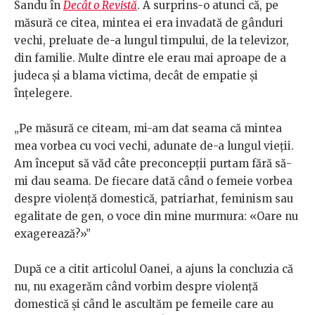
Sandu în
Decât o Revistă
. A surprins-o atunci că, pe
măsură ce citea, mintea ei era invadată de gânduri
vechi, preluate de-a lungul timpului, de la televizor,
din familie. Multe dintre ele erau mai aproape de a
judeca și a blama victima, decât de empatie și
înțelegere.
„Pe măsură ce citeam, mi-am dat seama că mintea
mea vorbea cu voci vechi, adunate de-a lungul vieții.
Am început să văd câte preconcepții purtam fără să-
mi dau seama. De fiecare dată când o femeie vorbea
despre violență domestică, patriarhat, feminism sau
egalitate de gen, o voce din mine murmura: «Oare nu
exagerează?»”
După ce a citit articolul Oanei, a ajuns la concluzia că
nu, nu exagerăm când vorbim despre violență
domestică și când le ascultăm pe femeile care au