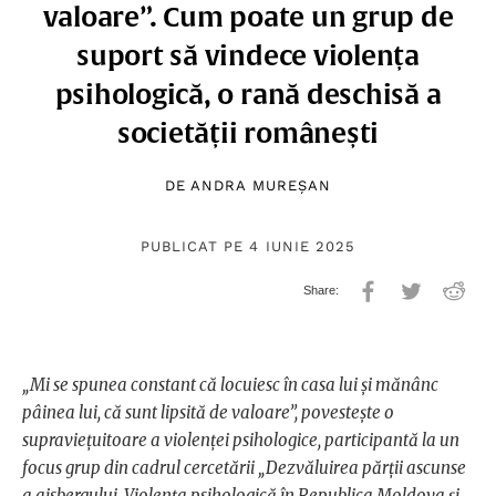
valoare”. Cum poate un grup de
suport să vindece violența
psihologică, o rană deschisă a
societății românești
DE
ANDRA MUREȘAN
PUBLICAT PE 4 IUNIE 2025
„Mi se spunea constant că locuiesc în casa lui și mănânc
pâinea lui, că sunt lipsită de valoare”, povestește o
supraviețuitoare a violenței psihologice, participantă la un
focus grup din cadrul cercetării „Dezvăluirea părții ascunse
a aisbergului. Violența psihologică în Republica Moldova și