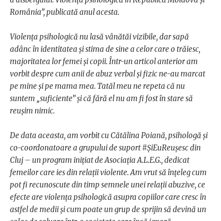
România”, publicată anul acesta.
Violența psihologică nu lasă vânătăi vizibile, dar sapă
adânc în identitatea și stima de sine a celor care o trăiesc,
majoritatea lor femei și copii. Într-un articol anterior am
vorbit despre cum anii de abuz verbal și fizic ne-au marcat
pe mine și pe mama mea. Tatăl meu ne repeta că nu
suntem „suficiente” și că fără el nu am fi fost în stare să
reușim nimic.
De data aceasta, am vorbit cu Cătălina Poiană, psihologă și
co-coordonatoare a grupului de suport #ȘiEuReușesc din
Cluj – un program inițiat de Asociația A.L.E.G., dedicat
femeilor care ies din relații violente. Am vrut să înțeleg cum
pot fi recunoscute din timp semnele unei relații abuzive, ce
efecte are violența psihologică asupra copiilor care cresc în
astfel de medii și cum poate un grup de sprijin să devină un