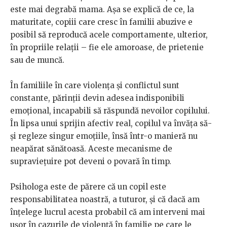
este mai degrabă mama. Așa se explică de ce, la
maturitate, copiii care cresc în familii abuzive e
posibil să reproducă acele comportamente, ulterior,
în propriile relații – fie ele amoroase, de prietenie
sau de muncă.
În familiile în care violența și conflictul sunt
constante, părinții devin adesea indisponibili
emoțional, incapabili să răspundă nevoilor copilului.
În lipsa unui sprijin afectiv real, copilul va învăța să-
și regleze singur emoțiile, însă într-o manieră nu
neapărat sănătoasă. Aceste mecanisme de
supraviețuire pot deveni o povară în timp.
Psihologa este de părere că un copil este
responsabilitatea noastră, a tuturor, și că dacă am
înțelege lucrul acesta probabil că am interveni mai
ușor în cazurile de violență în familie pe care le