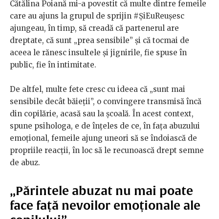
Cătălina Poiană mi-a povestit că multe dintre femeile
care au ajuns la grupul de sprijin #ȘiEuReușesc
ajungeau, în timp, să creadă că partenerul are
dreptate, că sunt „prea sensibile” și că tocmai de
aceea le rănesc insultele și jignirile, fie spuse în
public, fie în intimitate.
De altfel, multe fete cresc cu ideea că „sunt mai
sensibile decât băieții”, o convingere transmisă încă
din copilărie, acasă sau la școală. În acest context,
spune psihologa, e de înțeles de ce, în fața abuzului
emoțional, femeile ajung uneori să se îndoiască de
propriile reacții, în loc să le recunoască drept semne
de abuz.
„Părintele abuzat nu mai poate
face față nevoilor emoționale ale