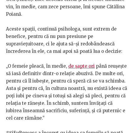
vin, în medie, cam zece persoane, îmi spune Cătălina
Poiană.
Aceste spații, continuă psihologa, sunt extrem de
benefice, pentru că nu pun presiune pe
supraviețuitoare, ci le ajuta să-și redobândească
încrederea în ele, ca mai apoi să poată lua o decizie:
„O femeie pleacă, în medie,
de șapte ori
până reușește
să iasă definitiv dintr-o relație abuzivă. De multe ori,
pentru că îl iubește, pentru că speră că se va schimba.
Asta și pentru că, în cultura noastră, nu există ideea că
poți iubi pe cineva și totuși să alegi să pleci, pentru că
relația te rănește. În schimb, suntem învățați că
iubirea înseamnă sacrificiu, suferință, și că puternic e
cel care rămâne.”
#ȘiEuReușesc a început cu ideea ca femeile să poată