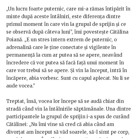
„Un lucru foarte puternic, care mi-a rămas întipărit în
minte după aceste întâlniri, este diferența dintre
primul moment în care vin la grupul de sprijin și ce
se observă după câteva luni”, îmi povestește Cătălina
Poiană. „E un stres intern extrem de puternic, o
adrenalină care le ține conectate și vigilente în
permanență la cum ar putea să se apere, neavând
încredere că vor putea să facă față unui moment în
care vor trebui să se apere. Și vin la început, intră în
încăpere, abia vorbesc. Sunt cu capul aplecat. Nu li se
aude vocea.”
Treptat, însă, vocea lor începe să se audă chiar din
stradă când vin la întâlnirile săptămânale. Una dintre
participantele la grupul de sprijin i-a spus de curând
Cătălinei: „Nu îmi vine să cred că abia când am
divorțat am început să văd soarele, să-l simt pe corp,