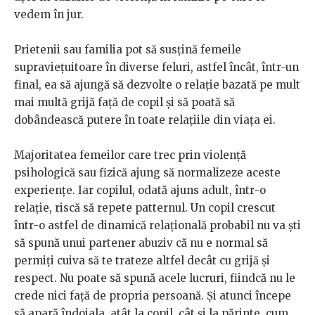
vedem în jur.
Prietenii sau familia pot să susțină femeile
supraviețuitoare în diverse feluri, astfel încât, într-un
final, ea să ajungă să dezvolte o relație bazată pe mult
mai multă grijă față de copil și să poată să
dobândească putere în toate relațiile din viața ei.
Majoritatea femeilor care trec prin violență
psihologică sau fizică ajung să normalizeze aceste
experiențe. Iar copilul, odată ajuns adult, într-o
relație, riscă să repete patternul. Un copil crescut
într-o astfel de dinamică relațională probabil nu va ști
să spună unui partener abuziv că nu e normal să
permiți cuiva să te trateze altfel decât cu grijă și
respect. Nu poate să spună acele lucruri, fiindcă nu le
crede nici față de propria persoană. Și atunci începe
să apară îndoiala, atât la copil, cât și la părinte, cum