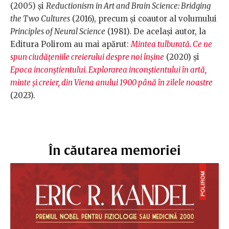
(2005) și
Reductionism in Art and Brain Science: Bridging
the Two Cultures
(2016), precum și coautor al volumului
Principles of Neural Science
(1981). De același autor, la
Editura Polirom au mai apărut:
Mintea tulburată. Ce ne
spun ciudățeniile creierului despre noi înșine
(2020) și
Epoca inconștientului. Explorarea inconștientului în artă,
minte și creier, din Viena anului 1900 până în zilele noastre
(2023).
În căutarea memoriei