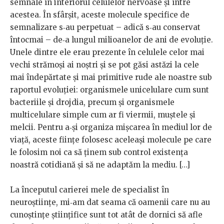
semnale în interiorul celulelor nervoase și între
acestea. În sfârșit, aceste molecule specifice de
semnalizare s‑au perpetuat – adică s‑au conservat
întocmai – de‑a lungul milioanelor de ani de evoluție.
Unele dintre ele erau prezente în celulele celor mai
vechi strămoși ai noștri și se pot găsi astăzi la cele
mai îndepărtate și mai primitive rude ale noastre sub
raportul evoluției: organismele unicelulare cum sunt
bacteriile și drojdia, precum și organismele
multicelulare simple cum ar fi viermii, muștele și
melcii. Pentru a‑și organiza mișcarea în mediul lor de
viață, aceste ființe folosesc aceleași molecule pe care
le folosim noi ca să ținem sub control existența
noastră cotidiană și să ne adaptăm la mediu. […]
La începutul carierei mele de specialist în
neuroștiințe, mi‑am dat seama că oamenii care nu au
cunoștințe științifice sunt tot atât de dornici să afle