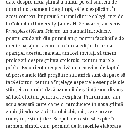
date despre noua știință a minții pe cât suntem de
dornici noi, oamenii de știință, să le‑o explicăm. În
acest context, împreună cu unul dintre colegii mei de
la Columbia University, James H. Schwartz, am scris
Principles of Neural Science
, un manual introductiv
pentru studenții din primul an și pentru facultățile de
medicină, ajuns acum la a cincea ediție. În urma
apariției acestui manual, am fost invitați să ținem
prelegeri despre știința creierului pentru marele
public. Experiența respectivă m‑a convins de faptul
că persoanele fără pregătire științifică sunt dispuse să
facă eforturi pentru a înțelege aspectele esențiale ale
științei creierului dacă oamenii de știință sunt dispuși
să facă eforturi pentru a le explica. Prin urmare, am
scris această carte ca pe o introducere în noua știință
a minții adresată cititorului obișnuit, care nu are
cunoștințe științifice. Scopul meu este să explic în
termeni simpli cum, pornind de la teoriile elaborate