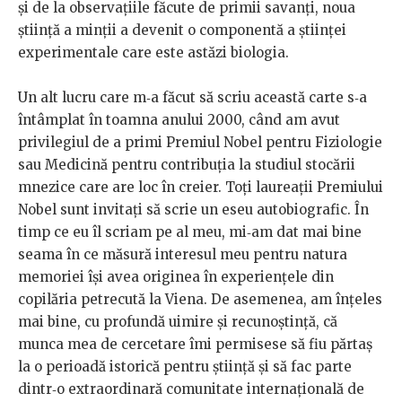
și de la observațiile făcute de primii savanți, noua
știință a minții a devenit o componentă a științei
experimentale care este astăzi biologia.
Un alt lucru care m‑a făcut să scriu această carte s‑a
întâmplat în toamna anului 2000, când am avut
privilegiul de a primi Premiul Nobel pentru Fiziologie
sau Medicină pentru contribuția la studiul stocării
mnezice care are loc în creier. Toți laureații Premiului
Nobel sunt invitați să scrie un eseu autobiografic. În
timp ce eu îl scriam pe al meu, mi‑am dat mai bine
seama în ce măsură interesul meu pentru natura
memoriei își avea originea în experiențele din
copilăria petrecută la Viena. De asemenea, am înțeles
mai bine, cu profundă uimire și recunoștință, că
munca mea de cercetare îmi permisese să fiu părtaș
la o perioadă istorică pentru știință și să fac parte
dintr‑o extraordinară comunitate internațională de