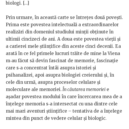
biologi. […]
Prin urmare, în această carte se întrețes două povești.
Prima este povestea intelectuală a extraordinarelor
realizări din domeniul studiului minții obținute în
ultimii cincizeci de ani. A doua este povestea vieții și
a carierei mele științifice din aceste cinci decenii. Ea
arată în ce fel primele lucruri trăite de mine la Viena
m‑au făcut să devin fascinat de memorie, fascinație
care s‑a concentrat întâi asupra istoriei și
psihanalizei, apoi asupra biologiei creierului și, în
cele din urmă, asupra proceselor celulare și
moleculare ale memoriei.
În căutarea memoriei
e
așadar povestea modului în care încercarea mea de a
înțelege memoria s‑a intersectat cu una dintre cele
mai mari aventuri științifice – tentativa de a înțelege
mintea din punct de vedere celular și biologic.