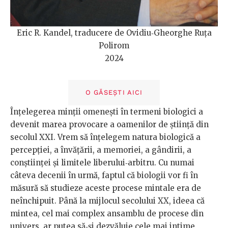
Eric R. Kandel, traducere de Ovidiu‑Gheorghe Ruța
Polirom
2024
O GĂSEȘTI AICI
Înțelegerea minții omenești în termeni biologici a
devenit marea provocare a oamenilor de știință din
secolul XXI. Vrem să înțelegem natura biologică a
percepției, a învățării, a memoriei, a gândirii, a
conștiinței și limitele liberului‑arbitru. Cu numai
câteva decenii în urmă, faptul că biologii vor fi în
măsură să studieze aceste procese mintale era de
neînchipuit. Până la mijlocul secolului XX, ideea că
mintea, cel mai complex ansamblu de procese din
univers, ar putea să‑și dezvăluie cele mai intime