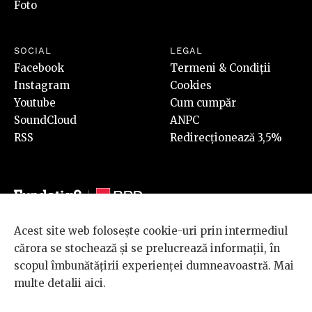
Foto
SOCIAL
LEGAL
Facebook
Termeni & Condiții
Instagram
Cookies
Youtube
Cum cumpăr
SoundCloud
ANPC
RSS
Redirecționează 3,5%
Acest site web folosește cookie-uri prin intermediul
© 2026 BRD Groupe Société Générale, toate drepturile rezervate.
cărora se stochează și se prelucrează informații, în
Scena 9 este un proiect sustinut de
BRD GROUPE SOCIÉTÉ
scopul îmbunătățirii experienței dumneavoastră. Mai
GÉNÉRALE
.
multe detalii
aici
.