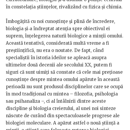
în constelația științelor, rivalizând cu fizica și chimia.
Îmbogățită cu noi cunoștințe și plină de încredere,
biologia și‑a îndreptat atenția spre obiectivul ei
suprem, înțelegerea naturii biologice a minții omului.
Această tentativă, considerată multă vreme a fi
preștiințifică, nu era o noutate. De fapt, când
specialiștii în istoria ideilor se apleacă asupra
ultimelor două decenii ale secolului XX, putem fi
siguri că sunt uimiți să constate că cele mai prețioase
cunoștințe despre mintea omului apărute în această
perioadă nu sunt produsul disciplinelor care se ocupă
în mod tradițional cu mintea – filozofia, psihologia
sau psihanaliza –, ci al întâlnirii dintre aceste
discipline și biologia creierului, al unei noi sinteze
născute de curând din spectaculoasele progrese ale
biologiei moleculare. A apărut astfel o nouă știință a