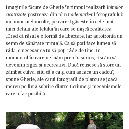
Imaginile făcute de Gheție în timpul realizării
Inimilor
cicatrizate
păstrează din plin
trademark
-ul fotografului:
un umor melancolic, pe care-l găsește în cele mai
mici detalii ale felului în care se mișcă realitatea.
„Cred că râsul e o formă de libertate, iar autoironia un
semn de sănătate mintală. Ca să poţi face lumea să
râdă, e necesar ca tu să poţi râde de tine. În
momentul în care ne luăm prea în serios, riscăm să
devenim rigizi şi necreativi. Dacă reuşesc să storc un
zâmbet cuiva, ştiu că e ca şi cum aş face un cadou”,
spune Gheție, ale cărui fotografii de platou se joacă
mereu pe linia subțire dintre ficțiune și mecanismele
care o fac posibilă.