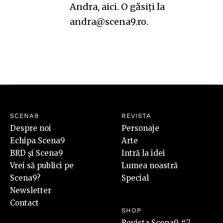
Andra,
aici
. O găsiți la
andra@scena9.ro.
SCENA9
REVISTA
Despre noi
Personaje
Echipa Scena9
Arte
BRD și Scena9
Intră la idei
Vrei să publici pe
Lumea noastră
Scena9?
Special
Newsletter
Contact
SHOP
Revista Scena9 #7