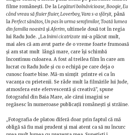
filme românești. De la
Legături bolnăvicioase, Boogie, Eu
când vreau să fluier fluier, Loverboy, Vara s-a sfârșit
, până
la
Perfect sănătos, Un pas în urma serafimilor, Toată lumea
din familia noastră
și
Aferim
, ultimele două tot în regia
lui Radu Jude. „La
Inimi cicatrizate
mi-a plăcut mult,
mai ales că am avut parte de o vreme foarte frumoasă
şi am stat mult lângă mare, care îşi schimbă
încontinuu culoarea. A fost al treilea film în care am
lucrat cu Radu Jude şi cu o echipă pe care deja o
cunosc foarte bine. Mă-m simţit printre ei ca în
vacanţa cu prietenii. Se râde mult la filmările lui Jude,
atmosfera este efervescentă şi creativă”, spune
fotograful din Baia Mare, ale cărui imagini se
regăsesc în numeroase publicații românești și străine.
„Fotografia de platou diferă doar prin faptul că mă
obligă să fiu mai prudent şi mai atent ca să nu încurc
prea mult lumea cu prezenţa mea. Sunetişti i,