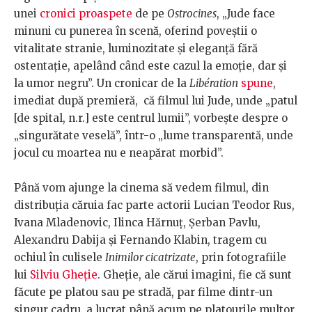
unei
cronici proaspete
de pe
Ostrocines
, „Jude face
minuni cu punerea în scenă, oferind poveștii o
vitalitate stranie, luminozitate și eleganță fără
ostentație, apelând când este cazul la emoție, dar și
la umor negru”. Un cronicar de la
Libération
spune
,
imediat după premieră, că filmul lui Jude, unde „patul
[de spital, n.r.] este centrul lumii”, vorbește despre o
„singurătate veselă”, într-o „lume transparentă, unde
jocul cu moartea nu e neapărat morbid”.
Până vom ajunge la cinema să vedem filmul, din
distribuția căruia fac parte actorii Lucian Teodor Rus,
Ivana Mladenovic, Ilinca Hărnuț, Șerban Pavlu,
Alexandru Dabija și Fernando Klabin, tragem cu
ochiul în culisele
Inimilor cicatrizate
, prin fotografiile
lui
Silviu Gheție
. Gheție, ale cărui imagini, fie că sunt
făcute pe platou sau pe stradă, par filme dintr-un
singur cadru, a lucrat până acum pe platourile multor