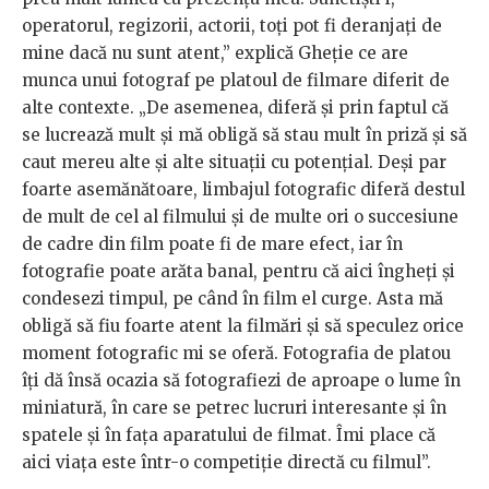
operatorul, regizorii, actorii, toţi pot fi deranjaţi de
mine dacă nu sunt atent,” explică Gheție ce are
munca unui fotograf pe platoul de filmare diferit de
alte contexte. „De asemenea, diferă şi prin faptul că
se lucrează mult şi mă obligă să stau mult în priză şi să
caut mereu alte şi alte situaţii cu potenţial. Deşi par
foarte asemănătoare, limbajul fotografic diferă destul
de mult de cel al filmului şi de multe ori o succesiune
de cadre din film poate fi de mare efect, iar în
fotografie poate arăta banal, pentru că aici îngheţi şi
condesezi timpul, pe când în film el curge. Asta mă
obligă să fiu foarte atent la filmări şi să speculez orice
moment fotografic mi se oferă. Fotografia de platou
îţi dă însă ocazia să fotografiezi de aproape o lume în
miniatură, în care se petrec lucruri interesante şi în
spatele şi în faţa aparatului de filmat. Îmi place că
aici viaţa este într-o competiţie directă cu filmul”.