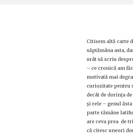
Citisem altă carte 
săptămâna asta, dar
urât să scriu despr
– ce cronică am făcu
motivată mai degra
curiozitate pentru 
decât de dorința de
și rele – genul ăsta
parte rămâne latifu
are ceva prea de tri
că citesc uneori do