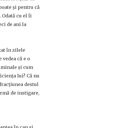
poate și pentru că
Odată cu el îi
ci de ani la
at în zilele
e vedea că e o
liminale și cum
iciența lui? Că nu
fracțiunea destul
ormă de instigare,
aptea în cap și