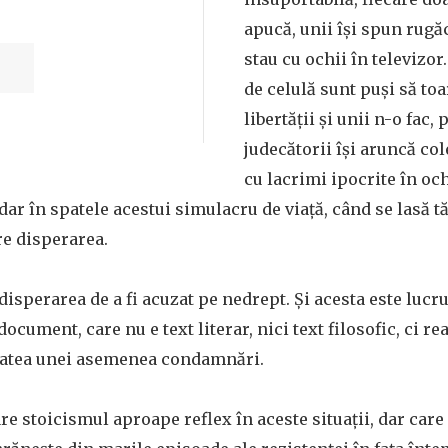
apucă, unii își spun rugăc
stau cu ochii în televizor. 
de celulă sunt puși să to
libertății și unii n-o fac,
judecătorii își aruncă col
cu lacrimi ipocrite în och
r în spatele acestui simulacru de viață, când se lasă t
re disperarea.
 disperarea de a fi acuzat pe nedrept. Și acesta este lucr
document, care nu e text literar, nici text filosofic, ci r
litatea unei asemenea condamnări.
e stoicismul aproape reflex în aceste situații, dar care 