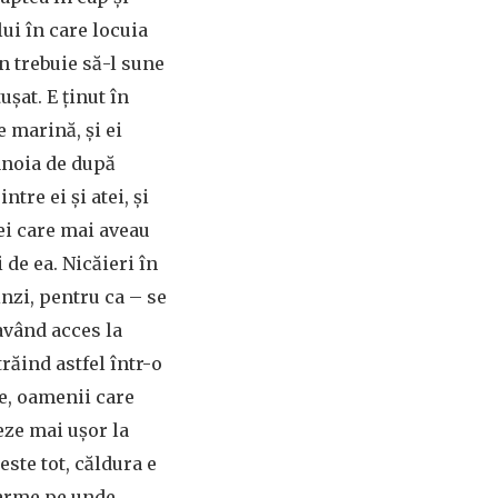
ui în care locuia
n trebuie să-l sune
ușat. E ținut în
e marină, și ei
anoia de după
ntre ei și atei, și
cei care mai aveau
i de ea. Nicăieri în
inzi, pentru ca – se
având acces la
trăind astfel într-o
e, oamenii care
eze mai ușor la
este tot, căldura e
oarme pe unde