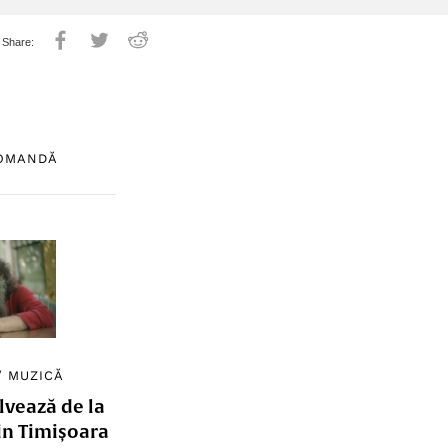
COMANDĂ
/
MUZICĂ
lvează de la
in Timișoara