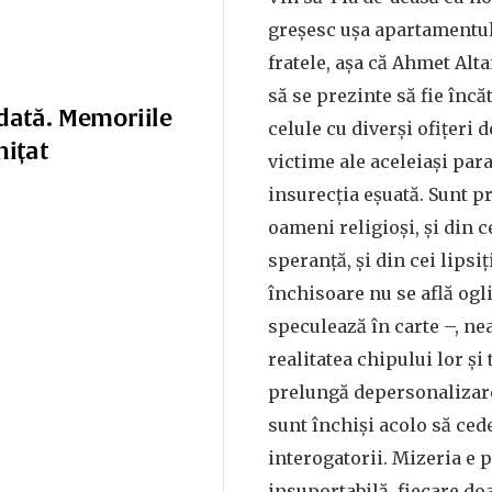
greșesc ușa apartamentul
fratele, așa că Ahmet Alta
să se prezinte să fie încăt
dată. Memoriile
celule cu diverși ofițeri d
nițat
victime ale aceleiași par
insurecția eșuată. Sunt pri
oameni religioși, și din 
speranță, și din cei lipsiț
închisoare nu se află ogl
speculează în carte –, ne
realitatea chipului lor și 
prelungă depersonalizar
sunt închiși acolo să ced
interogatorii. Mizeria e p
insuportabilă, fiecare d