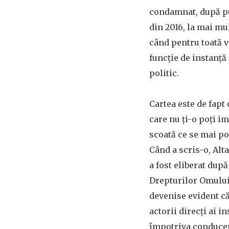
condamnat, după pu
din 2016, la mai mu
când pentru toată vi
funcție de instanță 
politic.
Cartea este de fapt 
care nu ți-o poți im
scoată ce se mai poa
Când a scris-o, Alt
a fost eliberat dup
Drepturilor Omului 
devenise evident că
actorii direcți ai i
împotriva conduceri