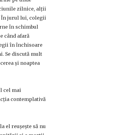
iunile zilnice, alții
În jurul lui, colegii
arne în schimbul
 pe când afară
egii în închisoare
i. Se discută mult
ăcerea și noaptea
ul cel mai
eacția contemplativă
la el reușește să nu