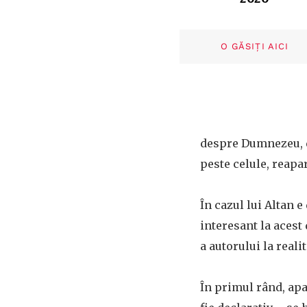
O GĂSIȚI AICI
despre Dumnezeu, da
peste celule, reapa
În cazul lui Altan e
interesant la acest 
a autorului la rea
În primul rând, apar