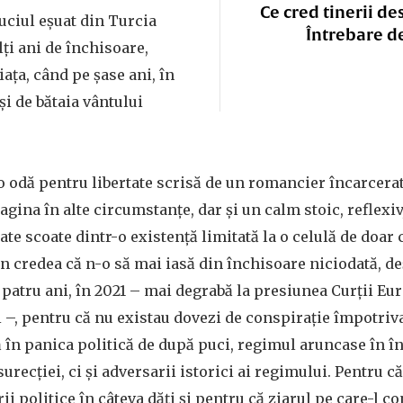
Ce cred tinerii de
ciul eșuat din Turcia
Întrebare d
lți ani de închisoare,
ața, când pe șase ani, în
și de bătaia vântului
o odă pentru libertate scrisă de un romancier încarcerat 
agina în alte circumstanțe, dar și un calm stoic, reflexi
te scoate dintr-o existență limitată la o celulă de doar c
an credea că n-o să mai iasă din închisoare niciodată, de
ă patru ani, în 2021 – mai degrabă la presiunea Curții Eu
–, pentru că nu existau dovezi de conspirație împotriva 
 în panica politică de după puci, regimul aruncase în î
nsurecției, ci și adversarii istorici ai regimului. Pentru c
i politice în câteva dăți și pentru că ziarul pe care-l c