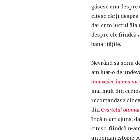
găsesc una despre 
citesc cărți despre 
dar cum lucrul ăla 
despre ele fiindcă 
banalitățile.
Nevrând să scriu de
am luat-o de undeva
mai vedea lumea nic
mai mult din curioz
recomandase cinev
din
Cvartetul otoma
încă n-am ajuns, da
citesc, fiindcă n-am
un roman istoric bu