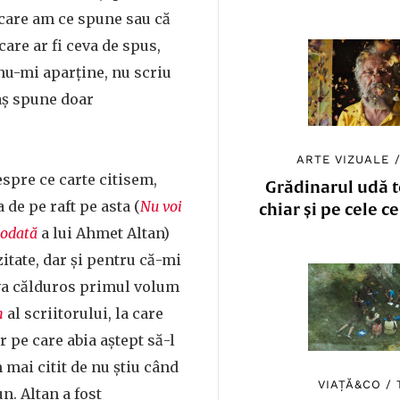
care am ce spune sau că
care ar fi ceva de spus,
nu-mi aparține, nu scriu
aș spune doar
ARTE VIZUALE
spre ce carte citisem,
Grădinarul udă to
 de pe raft pe asta (
Nu voi
chiar și pe cele c
iodată
a lui Ahmet Altan)
itate, dar și pentru că-mi
a călduros primul volum
n
al scriitorului, la care
r pe care abia aștept să-l
 mai citit de nu știu când
VIAȚĂ&CO
/
n. Altan a fost