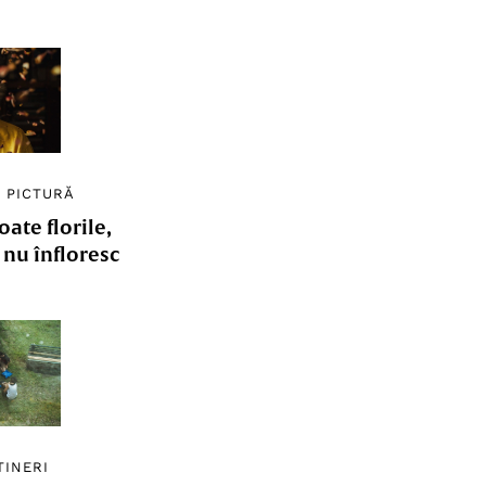
/
PICTURĂ
ate florile,
e nu înfloresc
TINERI