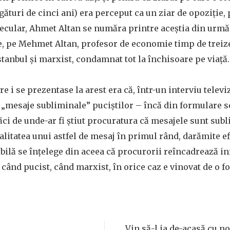
gături de cinci ani) era perceput ca un ziar de opoziție, 
secular, Ahmet Altan se număra printre aceștia din urmă. 
le, pe Mehmet Altan, profesor de economie timp de treize
stanbul și marxist, condamnat tot la închisoare pe viață.
re i se prezentase la arest era că, într-un interviu televiz
 „mesaje subliminale” puciștilor – încă din formulare s
ăci de unde-ar fi știut procuratura că mesajele sunt sub
alitatea unui astfel de mesaj în primul rând, darămite ef
ibilă se înțelege din aceea că procurorii reîncadrează in
 când pucist, când marxist, în orice caz e vinovat de o f
Vin să-l ia de-acasă cu no