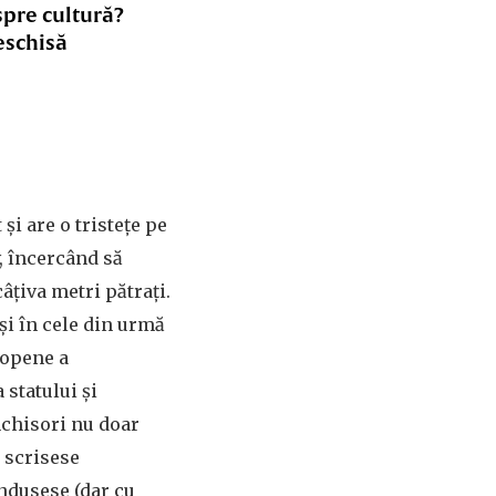
spre cultură?
eschisă
și are o tristețe pe
v, încercând să
âțiva metri pătrați.
și în cele din urmă
ropene a
statului și
nchisori nu doar
ă scrisese
ondusese (dar cu