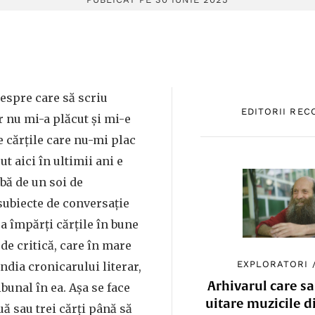
despre care să scriu
EDITORII RE
 nu mi-a plăcut și mi-e
e cărțile care nu-mi plac
t aici în ultimii ani e
bă de un soi de
subiecte de conversație
 a împărți cărțile în bune
 de critică, care în mare
EXPLORATORI
ndia cronicarului literar,
Arhivarul care sa
bunal în ea. Așa se face
uitare muzicile d
uă sau trei cărți până să