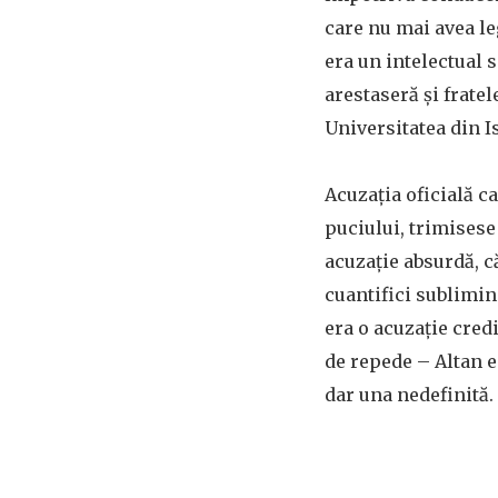
care nu mai avea le
era un intelectual 
arestaseră și frate
Universitatea din I
Acuzația oficială ca
puciului, trimisese
acuzație absurdă, c
cuantifici sublimin
era o acuzație cred
de repede – Altan e
dar una nedefinită.