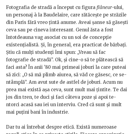
Fotografia de stradă a început cu figura
flâneur
-ului,
un personaj à la Baudelaire, care rătăcește pe străzile
din Paris fără vreo țintă anume. Aveai șanse să găsești
ceva sau pe cineva interesant. Genul ăsta a fost
întotdeauna vag asociat cu un soi de concepție
existențialistă. Și, în general, era practicat de bărbați.
Știu că mulți studenți îmi spun: „Vreau să fac
fotografie de stradă”. Ok, și cine-o să te plătească să
faci asta? În anii '80 mai primeai joburi la care puteai
să zici: „O să mă plimb aiurea, să văd ce găsesc, ce se-
ntâmplă”. Am avut sute de astfel de joburi. Acum nu
prea mai există așa ceva, sunt mult mai țintite. Te dai
jos din tren, te duci și faci câteva poze și apoi te-
ntorci acasă sau iei un interviu. Cred că sunt și mult
mai puțini bani în industrie.
Dar tu ai întrebat despre etică. Există numeroase