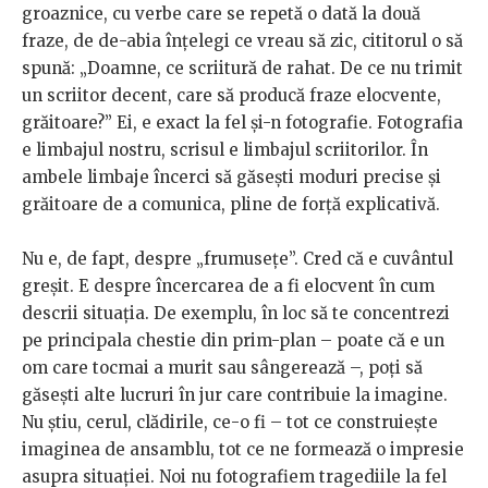
groaznice, cu verbe care se repetă o dată la două
fraze, de de-abia înțelegi ce vreau să zic, cititorul o să
spună: „Doamne, ce scriitură de rahat. De ce nu trimit
un scriitor decent, care să producă fraze elocvente,
grăitoare?” Ei, e exact la fel și-n fotografie. Fotografia
e limbajul nostru, scrisul e limbajul scriitorilor. În
ambele limbaje încerci să găsești moduri precise și
grăitoare de a comunica, pline de forță explicativă.
Nu e, de fapt, despre „frumusețe”. Cred că e cuvântul
greșit. E despre încercarea de a fi elocvent în cum
descrii situația. De exemplu, în loc să te concentrezi
pe principala chestie din prim-plan – poate că e un
om care tocmai a murit sau sângerează –, poți să
găsești alte lucruri în jur care contribuie la imagine.
Nu știu, cerul, clădirile, ce-o fi – tot ce construiește
imaginea de ansamblu, tot ce ne formează o impresie
asupra situației. Noi nu fotografiem tragediile la fel