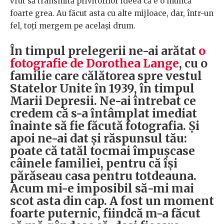
vrut să transmită privitorilor ideea că e o muncă
foarte grea. Au făcut asta cu alte mijloace, dar, într-un
fel, toți mergem pe același drum.
În timpul prelegerii ne-ai arătat
o
fotografie de Dorothea Lange
, cu o
familie care călătorea spre vestul
Statelor Unite în 1939, în timpul
Marii Depresii. Ne-ai întrebat ce
credem că s-a întâmplat imediat
înainte să fie făcută fotografia. Și
apoi ne-ai dat și răspunsul tău:
poate că tatăl tocmai împușcase
câinele familiei, pentru că își
părăseau casa pentru totdeauna.
Acum mi-e imposibil să-mi mai
scot asta din cap. A fost un moment
foarte puternic, fiindcă m-a făcut