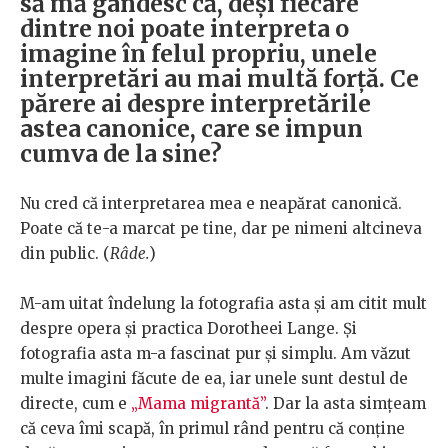
să mă gândesc că, deși fiecare
dintre noi poate interpreta o
imagine în felul propriu, unele
interpretări au mai multă forță. Ce
părere ai despre interpretările
astea canonice, care se impun
cumva de la sine?
Nu cred că interpretarea mea e neapărat canonică.
Poate că te-a marcat pe tine, dar pe nimeni altcineva
din public. (
Râde.
)
M-am uitat îndelung la fotografia asta și am citit mult
despre opera și practica Dorotheei Lange. Și
fotografia asta m-a fascinat pur și simplu. Am văzut
multe imagini făcute de ea, iar unele sunt destul de
directe, cum e
„Mama migrantă”
. Dar la asta simțeam
că ceva îmi scapă, în primul rând pentru că conține