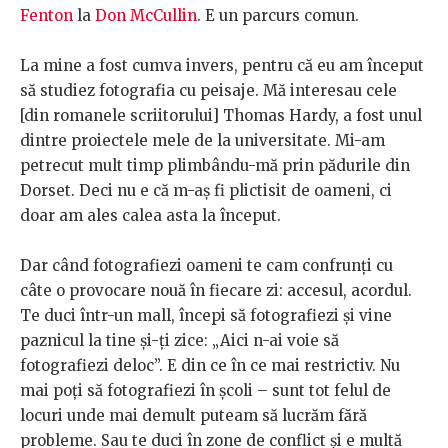
Fenton
la
Don McCullin
. E un parcurs comun.
La mine a fost cumva invers, pentru că eu am început
să studiez fotografia cu peisaje. Mă interesau cele
[din romanele scriitorului] Thomas Hardy, a fost unul
dintre proiectele mele de la universitate. Mi-am
petrecut mult timp plimbându-mă prin pădurile din
Dorset. Deci nu e că m-aș fi plictisit de oameni, ci
doar am ales calea asta la început.
Dar când fotografiezi oameni te cam confrunți cu
câte o provocare nouă în fiecare zi: accesul, acordul.
Te duci într-un mall, începi să fotografiezi și vine
paznicul la tine și-ți zice: „Aici n-ai voie să
fotografiezi deloc”. E din ce în ce mai restrictiv. Nu
mai poți să fotografiezi în școli – sunt tot felul de
locuri unde mai demult puteam să lucrăm fără
probleme. Sau te duci în zone de conflict și e multă