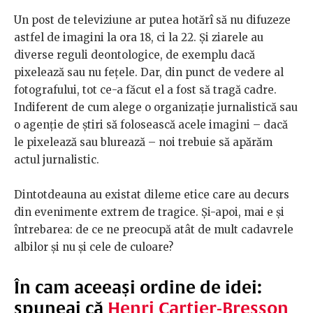
Un post de televiziune ar putea hotărî să nu difuzeze
astfel de imagini la ora 18, ci la 22. Și ziarele au
diverse reguli deontologice, de exemplu dacă
pixelează sau nu fețele. Dar, din punct de vedere al
fotografului, tot ce-a făcut el a fost să tragă cadre.
Indiferent de cum alege o organizație jurnalistică sau
o agenție de știri să folosească acele imagini – dacă
le pixelează sau blurează – noi trebuie să apărăm
actul jurnalistic.
Dintotdeauna au existat dileme etice care au decurs
din evenimente extrem de tragice. Și-apoi, mai e și
întrebarea: de ce ne preocupă atât de mult cadavrele
albilor și nu și cele de culoare?
În cam aceeași ordine de idei:
spuneai că
Henri Cartier-Bresson