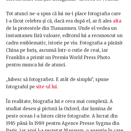
Tot atunci ne-a spus că lui nu-i place fotografia care
l-a făcut celebru și că, dacă era după el, ar fi ales
alta
de la protestele din Tiananmen. Unde el vedea un
instantaneu fără valoare, editorul lui a recunoscut un
cadru emblematic, istorie pe viu. Fotografia a părăsit
China pe furiș, ascunsă într-o cutie de ceai, iar
Franklin a primit un Premiu World Press Photo
pentru munca lui de atunci.
„Iubesc să fotografiez. E atât de simplu”, spune
fotograful pe
site-ul lui
.
În realitate, biografia lui e ceva mai complexă. A
studiat desen și pictură la Oxford, dar lumina de
peste ocean l-a întors către fotografie. A lucrat din
1985 până în 1989 pentru Agence Presse Sygma din
Paris, iar apoi l-a recrutat Magnum, o agenție în care