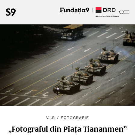
V.I.P.
/
FOTOGRAFIE
„Fotograful din Piața Tiananmen”