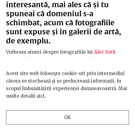
interesantă, mai ales că și tu
spuneai că domeniul s-a
schimbat, acum că fotografiile
sunt expuse și în galerii de artă,
de exemplu.
Vorbeam atunci despre fotografiile lui
Alec Soth
dintr-o închisoare și despre faptul că, în primii ani ai
fotografiei documentare, mai ales ai celei umaniste,
Acest site web folosește cookie-uri prin intermediul
imaginile erau mereu gândite pentru paginile
cărora se stochează și se prelucrează informații, în
revistelor. Erau destul de mici. Totul trebuia să fie
scopul îmbunătățirii experienței dumneavoastră. Mai
clar și relativ evident. Însă când au ajuns în spațiul
multe detalii
aici
.
galeriilor, fotografi precum
Andreas Gursky
sau Alec
Soth au început să producă imagini vaste cu subiecți
foarte mici. În fotografiile timpurii ale lui Gursky
OK
erau oameni minusculi care urcau un deal. Așa ceva
nici nu se publica în reviste. Deci puteai să gestionezi
proporțiile și dramatismul într-un fel mult mai