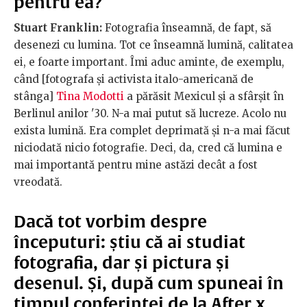
pentru ea?
Stuart Franklin:
Fotografia înseamnă, de fapt, să
desenezi cu lumina. Tot ce înseamnă lumină, calitatea
ei, e foarte important. Îmi aduc aminte, de exemplu,
când [fotografa și activista italo-americană de
stânga]
Tina Modotti
a părăsit Mexicul și a sfârșit în
Berlinul anilor '30. N-a mai putut să lucreze. Acolo nu
exista lumină. Era complet deprimată și n-a mai făcut
niciodată nicio fotografie. Deci, da, cred că lumina e
mai importantă pentru mine astăzi decât a fost
vreodată.
Dacă tot vorbim despre
începuturi: știu că ai studiat
fotografia, dar și pictura și
desenul. Și, după cum spuneai în
timpul conferinței de la After x