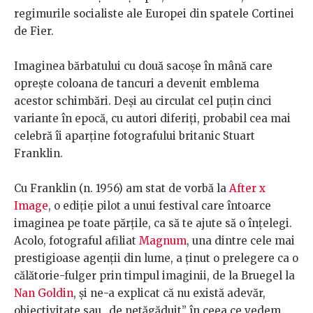
regimurile socialiste ale Europei din spatele Cortinei
de Fier.
Imaginea bărbatului cu două sacoșe în mână care
oprește coloana de tancuri a devenit emblema
acestor schimbări. Deși au circulat cel puțin cinci
variante în epocă, cu autori diferiți, probabil cea mai
celebră îi aparține fotografului britanic Stuart
Franklin.
Cu Franklin (n. 1956) am stat de vorbă la
After x
Image
, o ediție pilot a unui festival care întoarce
imaginea pe toate părțile, ca să te ajute să o înțelegi.
Acolo, fotograful afiliat
Magnum
, una dintre cele mai
prestigioase agenții din lume, a ținut o prelegere ca o
călătorie-fulger prin timpul imaginii, de la Bruegel la
Nan Goldin
, și ne-a explicat că nu există adevăr,
obiectivitate sau „de netăgăduit” în ceea ce vedem.