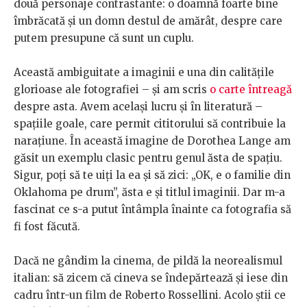
două personaje contrastante: o doamnă foarte bine
îmbrăcată și un domn destul de amărât, despre care
putem presupune că sunt un cuplu.
Această ambiguitate a imaginii e una din calitățile
glorioase ale fotografiei – și am scris
o carte întreagă
despre asta. Avem același lucru și în literatură –
spațiile goale, care permit cititorului să contribuie la
narațiune. În această imagine de Dorothea Lange am
găsit un exemplu clasic pentru genul ăsta de spațiu.
Sigur, poți să te uiți la ea și să zici: „OK, e o familie din
Oklahoma pe drum”, ăsta e și titlul imaginii. Dar m-a
fascinat ce s-a putut întâmpla înainte ca fotografia să
fi fost făcută.
Dacă ne gândim la cinema, de pildă la neorealismul
italian: să zicem că cineva se îndepărtează și iese din
cadru într-un film de Roberto Rossellini. Acolo știi ce