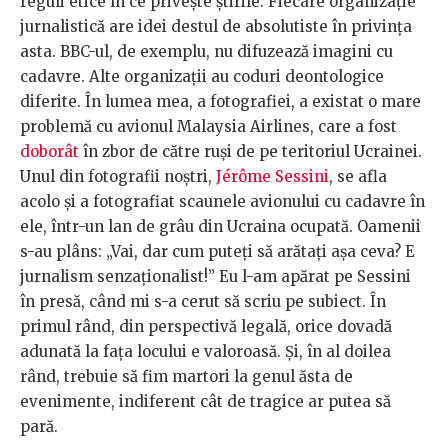
reguli etice în ce privește știrile. Fiecare organizație
jurnalistică are idei destul de absolutiste în privința
asta. BBC-ul, de exemplu, nu difuzează imagini cu
cadavre. Alte organizații au coduri deontologice
diferite. În lumea mea, a fotografiei, a existat o mare
problemă cu avionul Malaysia Airlines, care a fost
doborât
în zbor de către ruși de pe teritoriul Ucrainei.
Unul din fotografii noștri,
Jérôme Sessini
, se afla
acolo și a fotografiat scaunele avionului cu cadavre în
ele, într-un lan de grâu din Ucraina ocupată. Oamenii
s-au plâns: „Vai, dar cum puteți să arătați așa ceva? E
jurnalism senzaționalist!” Eu l-am apărat pe Sessini
în presă, când mi s-a cerut să scriu pe subiect. În
primul rând, din perspectivă legală, orice dovadă
adunată la fața locului e valoroasă. Și, în al doilea
rând, trebuie să fim martori la genul ăsta de
evenimente, indiferent cât de tragice ar putea să
pară.