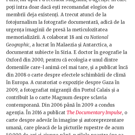
poți intra doar dacă ești recomandat elogios de
membrii deja existenți. A trecut atunci de la
fotojurnalism la fotografie documentară, adică de la
urgența imaginii de presă la meticulozitatea
memorializării. A colaborat 18 ani cu
National
Geographic
, a lucrat în Malaezia și Antarctica, a
documentat subiecte în Siria. E doctor în geografie la
Oxford din 2000, pentru că ecologia e unul dintre
domeniile care-l animă cel mai tare, și a publicat încă
din 2008 o carte despre efectele schimbării de climă
în Europa. A curatoriat o expoziție despre Gaza în
2009, a fotografiat migranții din Portul Calais și a
contribuit la o carte Magnum despre sclavia
contemporană. Din 2006 până în 2009 a condus
agenția. În 2016 a publicat
The Documentary Impulse
, o
carte despre adevăr în imagine și autoreprezentare
umană, care pleacă de la picturile rupestre de acum