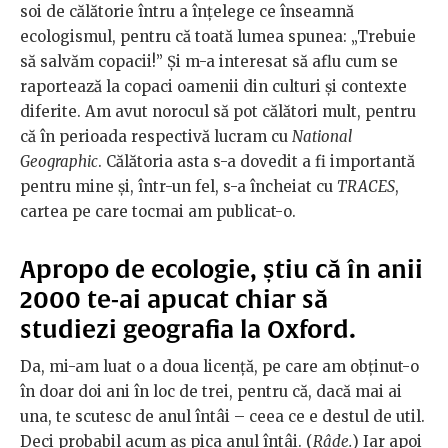
soi de călătorie întru a înțelege ce înseamnă
ecologismul, pentru că toată lumea spunea: „Trebuie
să salvăm copacii!” Și m-a interesat să aflu cum se
raportează la copaci oamenii din culturi și contexte
diferite. Am avut norocul să pot călători mult, pentru
că în perioada respectivă lucram cu
National
Geographic
. Călătoria asta s-a dovedit a fi importantă
pentru mine și, într-un fel, s-a încheiat cu
TRACES
,
cartea pe care tocmai am publicat-o.
Apropo de ecologie, știu că în anii
2000 te-ai apucat chiar să
studiezi geografia la Oxford.
Da, mi-am luat o a doua licență, pe care am obținut-o
în doar doi ani în loc de trei, pentru că, dacă mai ai
una, te scutesc de anul întâi – ceea ce e destul de util.
Deci probabil acum aș pica anul întâi. (
Râde.
) Iar apoi