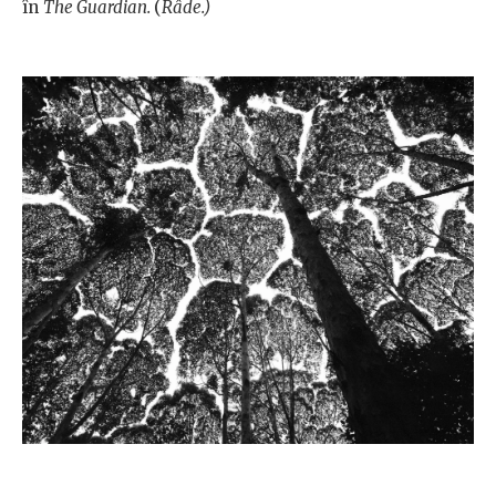
în
The Guardian.
(
Râde.)