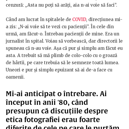
cenzură: „Asta nu poți să arăți, aia n-ai voie să faci”.
Când am lucrat în spitalele de
COVID
, direcțiunea mi-
a zis: „N-ai voie să te vezi cu pacienții”. În cele din
urmă, am făcut-o. Întrebau pacienții de mine. Era un
jurnalist în spital. Voiau să vorbească, dar directorii le
spuneau că n-au voie. Așa că pur și simplu am făcut eu
asta. A trebuit să mă plimb de colo-colo cu o groază
de hârtii, pe care trebuia să le semneze toată lumea.
Uneori e pur și simplu epuizant să ai de-a face cu
oamenii.
Mi-ai anticipat o întrebare. Ai
început în anii '80, când
presupun că discuțiile despre
etica fotografiei erau foarte
diferite de cele pe care le purtăm