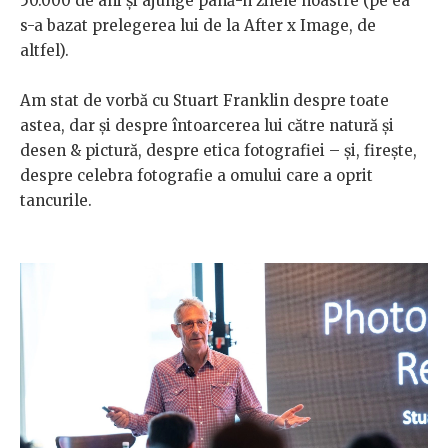
50.000 de ani și ajunge până-n zilele noastre (pe ea
s-a bazat prelegerea lui de la After x Image, de
altfel).
Am stat de vorbă cu Stuart Franklin despre toate
astea, dar și despre întoarcerea lui către natură și
desen & pictură, despre etica fotografiei – și, firește,
despre celebra fotografie a omului care a oprit
tancurile.