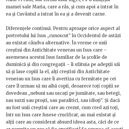
mamei sale Maria, care a râs, și cum apoi a intrat în
ea și Cuvântul a intrat în ea și a devenit carne.
Diferențele continuă. Pentru aproape orice aspect al
portretului lui Isus „cunoscut” în Occidentul de astăzi
au existat cândva alternative. În vreme ce unii
creștini din Antichitate venerau un Isus care –
asemenea acestui Isus familiar de la școlile de
duminică și din congregații – îi sfătuia pe adepții săi
să și lase copiii la el, alți creștini din Antichitate
venerau un Isus care îi avertiza cu fermitate pe cei
care îl urmau să nu aibă copii, deoarece toți copiii se
dovedeau „nebuni sau uscați pe jumătate, sau betegi,
sau surzi sau proști, sau paralitici, sau idioți”. Și dacă
au fost unii creștini care au crezut, cum cred azi toți,
într un Isus care fusese crucificat, au mai existat și
alții care au considerat absurd ideea asta, căci de ce