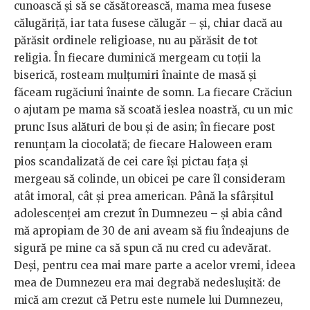
cunoască și să se căsătorească, mama mea fusese
călugăriță, iar tata fusese călugăr – și, chiar dacă au
părăsit ordinele religioase, nu au părăsit de tot
religia. În fiecare duminică mergeam cu toții la
biserică, rosteam mulțumiri înainte de masă și
făceam rugăciuni înainte de somn. La fiecare Crăciun
o ajutam pe mama să scoată ieslea noastră, cu un mic
prunc Isus alături de bou și de asin; în fiecare post
renunțam la ciocolată; de fiecare Haloween eram
pios scandalizată de cei care își pictau fața și
mergeau să colinde, un obicei pe care îl consideram
atât imoral, cât și prea american. Până la sfârșitul
adolescenței am crezut în Dumnezeu – și abia când
mă apropiam de 30 de ani aveam să fiu îndeajuns de
sigură pe mine ca să spun că nu cred cu adevărat.
Deși, pentru cea mai mare parte a acelor vremi, ideea
mea de Dumnezeu era mai degrabă nedeslușită: de
mică am crezut că Petru este numele lui Dumnezeu,