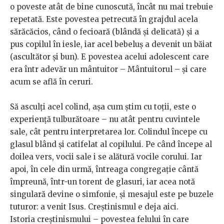
o poveste atât de bine cunoscută, încât nu mai trebuie
repetată. Este povestea petrecută în grajdul acela
sărăcăcios, când o fecioară (blândă și delicată) și a
pus copilul în iesle, iar acel bebeluș a devenit un băiat
(ascultător și bun). E povestea acelui adolescent care
era într adevăr un mântuitor – Mântuitorul – și care
acum se află în ceruri.
Să asculți acel colind, așa cum știm cu toții, este o
experiență tulburătoare – nu atât pentru cuvintele
sale, cât pentru interpretarea lor. Colindul începe cu
glasul blând și catifelat al copilului. Pe când începe al
doilea vers, vocii sale i se alătură vocile corului. Iar
apoi, în cele din urmă, întreaga congregație cântă
împreună, într-un torent de glasuri, iar acea notă
singulară devine o simfonie, și mesajul este pe buzele
tuturor: a venit Isus. Creștinismul e deja aici.
Istoria creștinismului – povestea felului în care