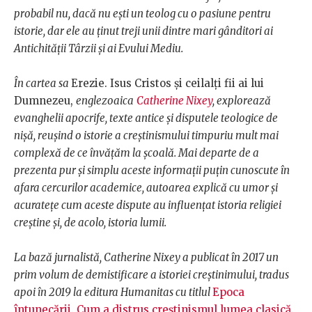
probabil nu, dacă nu ești un teolog cu o pasiune pentru
istorie, dar ele au ținut treji unii dintre mari gânditori ai
Antichității Târzii și ai Evului Mediu.
În cartea sa
Erezie. Isus Cristos și ceilalți fii ai lui
Dumnezeu,
englezoaica
Catherine Nixey
, explorează
evanghelii apocrife, texte antice și disputele teologice de
nișă, reușind o istorie a creștinismului timpuriu mult mai
complexă de ce învățăm la școală. Mai departe de a
prezenta pur și simplu aceste informații puțin cunoscute în
afara cercurilor academice, autoarea explică cu umor și
acuratețe cum aceste dispute au influențat istoria religiei
creștine și, de acolo, istoria lumii.
La bază jurnalistă, Catherine Nixey a publicat în 2017 un
prim volum de demistificare a istoriei creștinimului, tradus
apoi în 2019 la editura Humanitas cu titlul
Epoca
întunecării. Cum a distrus creștinismul lumea clasică
.