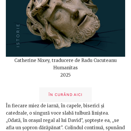
Catherine Nixey, traducere de Radu Cucuteanu
Humanitas
2025
ÎN CURÂND AICI
În fiecare miez de iarnă, în capele, biserici și
catedrale, o singură voce slabă tulbură liniștea.
„Odată, în orașul regal al lui David”, șoptește ea, „se
afla un șopron dărăpănat”. Colindul continuă, spunând