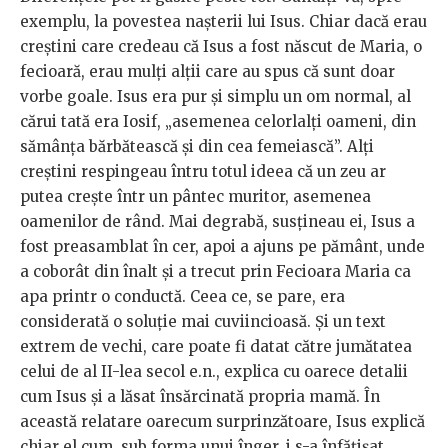
exemplu, la povestea nașterii lui Isus. Chiar dacă erau
creștini care credeau că Isus a fost născut de Maria, o
fecioară, erau mulți alții care au spus că sunt doar
vorbe goale. Isus era pur și simplu un om normal, al
cărui tată era Iosif, „asemenea celorlalți oameni, din
sămânța bărbătească și din cea femeiască”. Alți
creștini respingeau întru totul ideea că un zeu ar
putea crește într un pântec muritor, asemenea
oamenilor de rând. Mai degrabă, susțineau ei, Isus a
fost preasamblat în cer, apoi a ajuns pe pământ, unde
a coborât din înalt și a trecut prin Fecioara Maria ca
apa printr o conductă. Ceea ce, se pare, era
considerată o soluție mai cuviincioasă. Și un text
extrem de vechi, care poate fi datat către jumătatea
celui de al II-lea secol e.n., explica cu oarece detalii
cum Isus și a lăsat însărcinată propria mamă. În
această relatare oarecum surprinzătoare, Isus explică
chiar el cum, sub forma unui înger, i s-a înfățișat