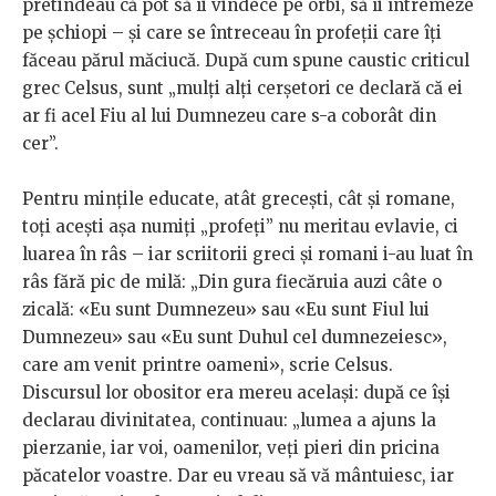
pretindeau că pot să îi vindece pe orbi, să îi întremeze
pe șchiopi – și care se întreceau în profeții care îți
făceau părul măciucă. După cum spune caustic criticul
grec Celsus, sunt „mulți alți cerșetori ce declară că ei
ar fi acel Fiu al lui Dumnezeu care s-a coborât din
cer”.
Pentru mințile educate, atât grecești, cât și romane,
toți acești așa numiți „profeți” nu meritau evlavie, ci
luarea în râs – iar scriitorii greci și romani i-au luat în
râs fără pic de milă: „Din gura fiecăruia auzi câte o
zicală: «Eu sunt Dumnezeu» sau «Eu sunt Fiul lui
Dumnezeu» sau «Eu sunt Duhul cel dumnezeiesc»,
care am venit printre oameni», scrie Celsus.
Discursul lor obositor era mereu același: după ce își
declarau divinitatea, continuau: „lumea a ajuns la
pierzanie, iar voi, oamenilor, veți pieri din pricina
păcatelor voastre. Dar eu vreau să vă mântuiesc, iar