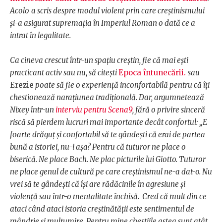
Acolo
a scris despre modul violent prin care creștinismului
și-a asigurat supremația în Imperiul Roman o dată ce a
intrat în legalitate.
Ca cineva crescut într-un spațiu creștin, fie că mai ești
practicant activ sau nu, să citești
Epoca întunecării.
sau
Erezie
poate să fie o experiență inconfortabilă pentru că îți
chestionează narațiunea tradițională. Dar, argumnetează
Nixey într-un
interviu pentru Scena9
, fără o privire sinceră
riscă să pierdem lucruri mai importante decât confortul: „E
foarte drăguț și confortabil să te gândești că erai de partea
bună a istoriei, nu-i așa? Pentru că tuturor ne place o
biserică. Ne place Bach. Ne plac picturile lui Giotto. Tuturor
ne place genul de cultură pe care creștinismul ne-a dat-o. Nu
vrei să te gândești că își are rădăcinile în agresiune și
violență sau într-o mentalitate închisă. Cred că mult din ce
ataci când ataci istoria creștinătății este sentimentul de
mândrie și mulțumire. Pentru mine chestiile astea sunt atât