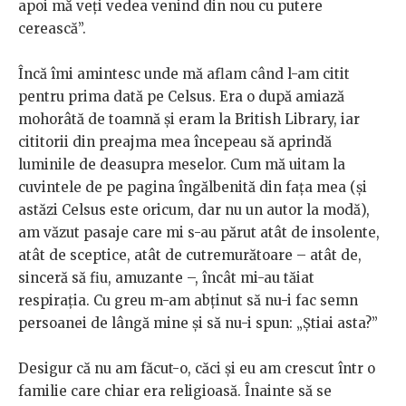
apoi mă veți vedea venind din nou cu putere
cerească”.
Încă îmi amintesc unde mă aflam când l-am citit
pentru prima dată pe Celsus. Era o după amiază
mohorâtă de toamnă și eram la British Library, iar
cititorii din preajma mea începeau să aprindă
luminile de deasupra meselor. Cum mă uitam la
cuvintele de pe pagina îngălbenită din fața mea (și
astăzi Celsus este oricum, dar nu un autor la modă),
am văzut pasaje care mi s-au părut atât de insolente,
atât de sceptice, atât de cutremurătoare – atât de,
sinceră să fiu, amuzante –, încât mi-au tăiat
respirația. Cu greu m-am abținut să nu-i fac semn
persoanei de lângă mine și să nu-i spun: „Știai asta?”
Desigur că nu am făcut-o, căci și eu am crescut într o
familie care chiar era religioasă. Înainte să se