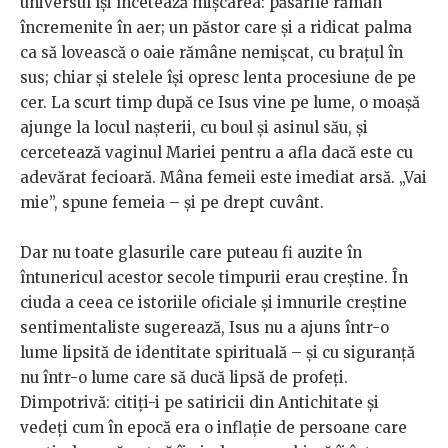
universul își încetează mișcarea: păsările rămân
încremenite în aer; un păstor care și a ridicat palma
ca să lovească o oaie rămâne nemișcat, cu brațul în
sus; chiar și stelele își opresc lenta procesiune de pe
cer. La scurt timp după ce Isus vine pe lume, o moașă
ajunge la locul nașterii, cu boul și asinul său, și
cercetează vaginul Mariei pentru a afla dacă este cu
adevărat fecioară. Mâna femeii este imediat arsă. „Vai
mie”, spune femeia – și pe drept cuvânt.
Dar nu toate glasurile care puteau fi auzite în
întunericul acestor secole timpurii erau creștine. În
ciuda a ceea ce istoriile oficiale și imnurile creștine
sentimentaliste sugerează, Isus nu a ajuns într-o
lume lipsită de identitate spirituală – și cu siguranță
nu într-o lume care să ducă lipsă de profeți.
Dimpotrivă: citiți-i pe satiricii din Antichitate și
vedeți cum în epocă era o inflație de persoane care