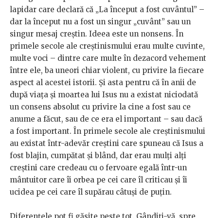
lapidar care declară că „La început a fost cuvântul” –
dar la început nu a fost un singur „cuvânt” sau un
singur mesaj creștin. Ideea este un nonsens. În
primele secole ale creștinismului erau multe cuvinte,
multe voci – dintre care multe în dezacord vehement
între ele, ba uneori chiar violent, cu privire la fiecare
aspect al acestei istorii. Și asta pentru că în anii de
după viața și moartea lui Isus nu a existat niciodată
un consens absolut cu privire la cine a fost sau ce
anume a făcut, sau de ce era el important – sau dacă
a fost important. În primele secole ale creștinismului
au existat într-adevăr creștini care spuneau că Isus a
fost blajin, cumpătat și blând, dar erau mulți alți
creștini care credeau cu o fervoare egală într-un
mântuitor care îi orbea pe cei care îl criticau și îi
ucidea pe cei care îl supărau câtuși de puțin.
Diferențele pot fi găsite peste tot. Gândiți-vă, spre