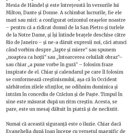
Mesia de Händel și este întrețesută în versurile lui
Milton, Dante și Donne. A schimbat lucrurile, fie ele
mari sau mici: a configurat orizontul orașelor noastre
– pentru că a ridicat domul de la San Pietro și turlele
de la Notre Dame, și își întinde brațele deschise către
Rio de Janeiro – și ne-a dăruit expresii noi, căci atunci
când vorbim despre „lapte și miere“ sau spunem
„noaptea ca hoții” sau „întoarcerea celuilalt obraz”–
sau chiar „a pune vorbe în gură” – folosim fraze
inspirate de el. Chiar și calendarul pe care îl folosim
se conformează creștinismului, așa că în Occident
sărbătorim zilele sfinților, ne odihnim duminica și
intrăm în concediu de Crăciun și de Paște. Timpul în
sine este măsurat după un ritm creștin. Acesta, se
pare, este un mesaj dăltuit în piatră și de neclintit.
Numai că această siguranță este o iluzie. Chiar dacă
Evanghelia după Ioan începe cu versetul magnific de