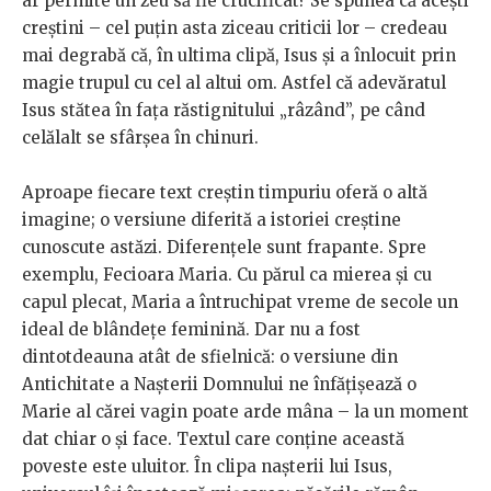
ar permite un zeu să fie crucificat? Se spunea că acești
creștini – cel puțin asta ziceau criticii lor – credeau
mai degrabă că, în ultima clipă, Isus și a înlocuit prin
magie trupul cu cel al altui om. Astfel că adevăratul
Isus stătea în fața răstignitului „râzând”, pe când
celălalt se sfârșea în chinuri.
Aproape fiecare text creștin timpuriu oferă o altă
imagine; o versiune diferită a istoriei creștine
cunoscute astăzi. Diferențele sunt frapante. Spre
exemplu, Fecioara Maria. Cu părul ca mierea și cu
capul plecat, Maria a întruchipat vreme de secole un
ideal de blândețe feminină. Dar nu a fost
dintotdeauna atât de sfielnică: o versiune din
Antichitate a Nașterii Domnului ne înfățișează o
Marie al cărei vagin poate arde mâna – la un moment
dat chiar o și face. Textul care conține această
poveste este uluitor. În clipa nașterii lui Isus,