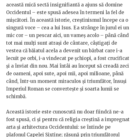
această mică sectă insignifiantă a ajuns să domine
Occidentul – este spusă adesea în termeni la fel de
mișcători. În această istorie, creștinismul începe ca o
singură voce – cea a lui Isus. Ea strânge în jurul ei un
mic cor – un pescar aici, un vameș acolo – până când
tot mai mulți sunt atrași de cântare, câștigați de
vestea că băiatul acela a devenit un bărbat care i-a
lecuit pe orbi, i-a vindecat pe șchiopi, a fost crucificat
și a înviat din nou. Mai întâi au început să creadă zeci
de oameni, apoi sute, apoi mii, apoi milioane, până
când, într-un moment miraculos și triumfător, însuși
Imperiul Roman se convertește și soarta lumii se
schimbă.
Această istorie este cunoscută nu doar fiindcă ne-a
fost spusă, ci și pentru că religia creștină a impregnat
arta și arhitectura Occidentului: se întinde pe
plafonul Capelei Sixtine; răsună prin triumfătorul