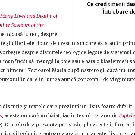
Ce cred tinerii de
Întrebare d
 Many Lives and Deaths of
Other Saviours of the
 netradusă la noi, despre
fe și diferitele tipuri de creștinism care existau în pri
 vorbește despre disputele teologice legate de sistemul di
e uman încât să meargă la baie sau e asta o blasfemie?) s
ct himenul Fecioarei Maria după naștere și, dacă nu, î
contextul în care în lumea antică conceptul de virginitate
 discuție și textele care prezintă un Iisus foarte diferit:
s
,
acesta omoară un băiat, iar în textul necanonic
Faptel
e). Dincolo de a prezenta pur și simplu aceste informați
torice și teologice, autoarea arată cum aceste dispute, ca