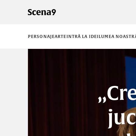
PERSONAJE
ARTE
INTRĂ LA IDEI
LUMEA NOASTR
„Cre
juc