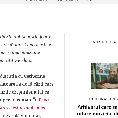
tia Sfântul Augustin foarte
EDITORII RE
oarei Maria”. Cred că asta e
bune și mai amuzante
am citit vreodată.
discuția cu Catherine
 autoarea a două cărți care
urile creștinismului ca
EXPLORATORI
 imperiul roman. În
Epoca
Arhivarul care sa
strus creștinismul lumea
uitare muzicile d
rine arată violența și