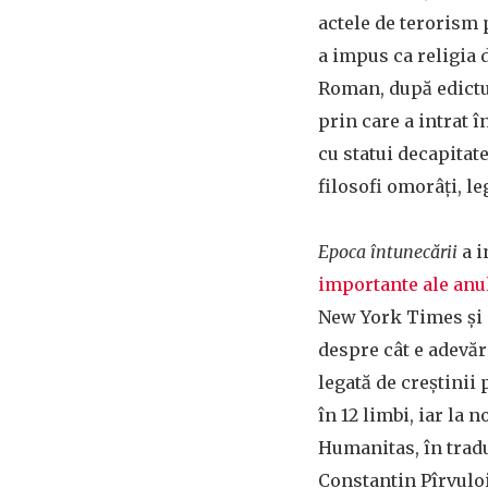
actele de terorism 
a impus ca religia
Roman, după edictul
prin care a intrat î
cu statui decapitate
filosofi omorâți, l
Epoca întunecării
a i
importante ale anu
New York Times și 
despre cât e adevăr
legată de creștinii 
în 12 limbi, iar la n
Humanitas, în trad
Constantin Pîrvulo