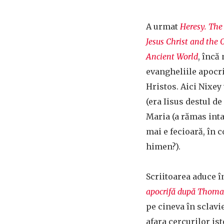
A urmat
Heresy. The
Jesus Christ and the 
Ancient World
, încă
evangheliile apocri
Hristos. Aici Nixey
(era Iisus destul d
Maria (a rămas inta
mai e fecioară, în 
himen?).
Scriitoarea aduce în
apocrifă după Thoma
pe cineva în sclavi
afara cercurilor is