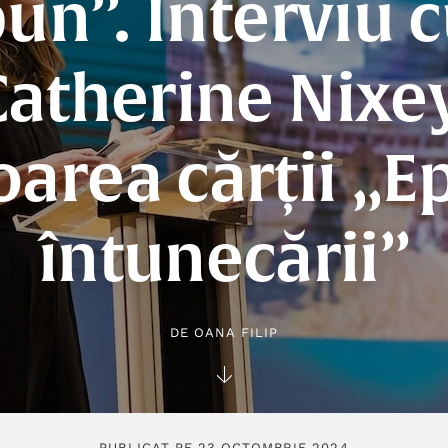
un”. Interviu 
Catherine Nixey
oarea cărții „E
întunecării”
DE
OANA FILIP
PUBLICAT PE 23 OCTOMBRIE 2024