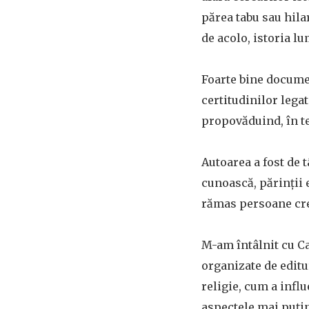
părea tabu sau hilar
de acolo, istoria lu
Foarte bine document
certitudinilor legat
propovăduind, în te
Autoarea a fost de t
cunoască, părinții e
rămas persoane cred
M-am întâlnit cu C
organizate de edit
religie, cum a infl
aspectele mai puțin