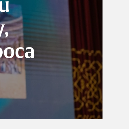
cu
,
poca