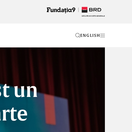
EN
st un
arte