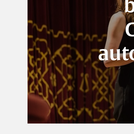
b
aut