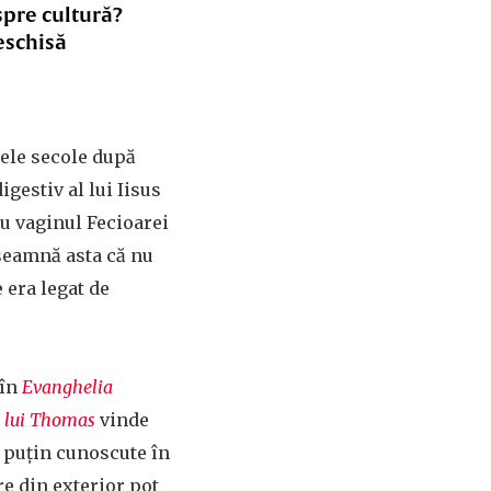
spre cultură?
eschisă
mele secole după
gestiv al lui Iisus
au vaginul Fecioarei
nseamnă asta că nu
 era legat de
 în
Evanghelia
e lui Thomas
vinde
i puțin cunoscute în
re din exterior pot