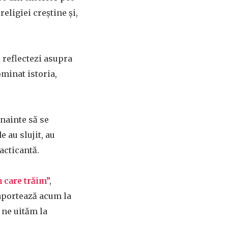
religiei creștine și,
ă reflectezi asupra
ominat istoria,
Înainte să se
e au slujit, au
racticantă.
 care trăim”
,
aportează acum la
 ne uităm la