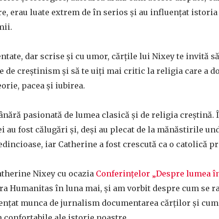
e, erau luate extrem de în serios și au influențat istoria 
mii.
ate, dar scrise și cu umor, cărțile lui Nixey te invită s
e de creștinism și să te uiți mai critic la religia care a d
orie, pacea și iubirea.
ânără pasionată de lumea clasică și de religia creștină. 
i au fost călugări și, deși au plecat de la mănăstirile und
incioase, iar Catherine a fost crescută ca o catolică p
atherine Nixey cu ocazia
Conferințelor „Despre lumea în
ura Humanitas în luna mai, și am vorbit despre cum se r
uențat munca de jurnalism documentarea cărților și cum
 confortabile ale istorie noastre.