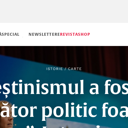
Ă
SPECIAL
NEWSLETTERE
REVISTA
SHOP
ISTORIE
/
CARTE
știnismul a fo
ător politic fo