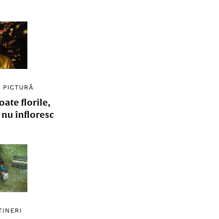
/
PICTURĂ
ate florile,
e nu înfloresc
TINERI