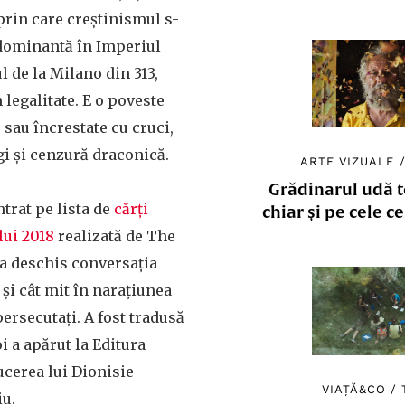
prin care creștinismul s-
 dominantă în Imperiul
 de la Milano din 313,
n legalitate. E o poveste
 sau încrestate cu cruci,
egi și cenzură draconică.
ARTE VIZUALE
Grădinarul udă to
ntrat pe lista de
cărți
chiar și pe cele c
lui 2018
realizată de The
a deschis conversația
 și cât mit în narațiunea
persecutați. A fost tradusă
oi a apărut la Editura
ucerea lui Dionisie
VIAȚĂ&CO
/
iu.