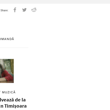
COMANDĂ
/
MUZICĂ
lvează de la
in Timișoara