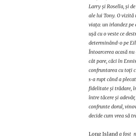
Larry și Rosella, și 
ale lui Tony. O vizită
viața: un irlandez pe 
ușă cu o veste ce dest
determinând-o pe Eili
Întoarcerea acasă nu 
cât pare, căci în Enn
confruntarea cu toți ce
s-a rupt când a pleca
fidelitate și trădare, 
între tăcere și adevăr,
confrunte dorul, vinov
decide cum vrea să t
Long Island
a fost 