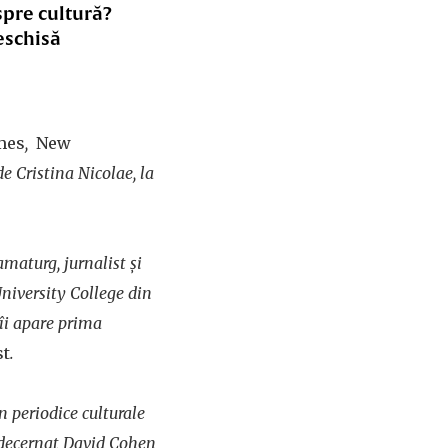
spre cultură?
eschisă
mes
,
New
e Cristina Nicolae, la
maturg, jurnalist și
 University College din
 îi apare prima
st
.
n periodice culturale
a decernat David Cohen