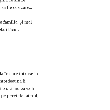
gina ce simte
i să fie cea care…
a familia. Și mai
ebui făcut.
a în care intrase la
Întotdeauna îi
 o oră, nu ea va fi
 pe peretele lateral,