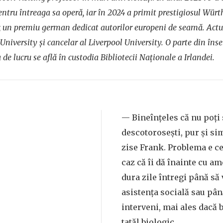
pentru întreaga sa operă, iar în 2024 a primit prestigiosul Würt
r, un premiu german dedicat autorilor europeni de seamă. Act
University și cancelar al Liverpool University. O parte din îns
 de lucru se află în custodia Bibliotecii Naționale a Irlandei.
— Bineînțeles că nu poți 
descotorosești, pur și si
zise Frank. Problema e ce
caz că îi dă înainte cu a
dura zile întregi până să 
asistența socială sau pân
interveni, mai ales dacă 
tatăl biologic.