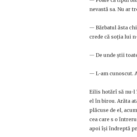
— Poate că tipul bl
nevastă sa. Nu ar tr
— Bărbatul ăsta chia
crede că soția lui n
— De unde știi toat
— L-am cunoscut. A 
Eilis hotărî să nu-l
el în birou. Arăta a
plăcuse de el, acum 
cea care s o întreru
apoi își îndreptă p