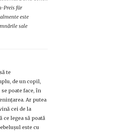
h-Preis für
ualmente este
emnările sale
să te
mplu, de un copil,
 se poate face, în
menințarea. Ar putea
vină cei de la
ă ce legea să poată
bebelușul este cu