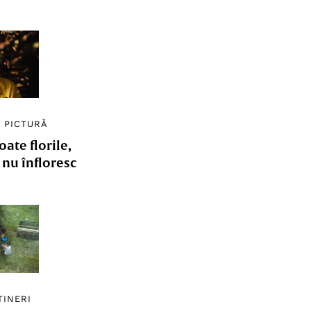
/
PICTURĂ
ate florile,
e nu înfloresc
TINERI