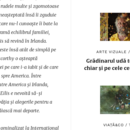
de rudele multe și zgomotoase
 neașteptată însă îi zguduie
care nu-l cunoaște îi bate la
ramă echilibrul familiei,
s să revină în Irlanda.
este însă atât de simplă pe
ARTE VIZUALE
iscorthy o așteaptă
Grădinarul udă to
i pe care i-a iubit și de care
chiar și pe cele c
t spre America. Între
între America și Irlanda,
 Eilis e nevoită să-și
ăția și alegerile pentru a
răiască mai departe.
VIAȚĂ&CO
/
nominalizat la International