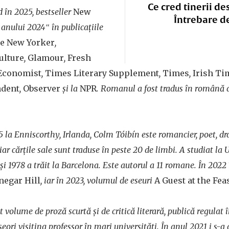
Ce cred tinerii de
 în 2025, bestseller
New
Întrebare d
a anului 2024‟ în publicațiile
e New Yorker
,
ulture
,
Glamour
,
Fresh
Economist
,
Times Literary Supplement
,
Times
,
Irish Ti
ndent
,
Observer
și la
NPR
. Romanul a fost tradus în română d
 la Enniscorthy, Irlanda, Colm Tóibín este romancier, poet, dra
, iar cărțile sale sunt traduse în peste 20 de limbi. A studiat la
 și 1978 a trăit la Barcelona. Este autorul a 11 romane. În 2022
negar Hill
, iar în 2023, volumul de eseuri
A Guest at the Fea
olume de proză scurtă și de critică literară, publică regulat î
seori visiting professor în mari universități. În anul 2021 i s-