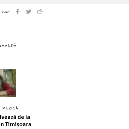
COMANDĂ
/
MUZICĂ
lvează de la
in Timișoara