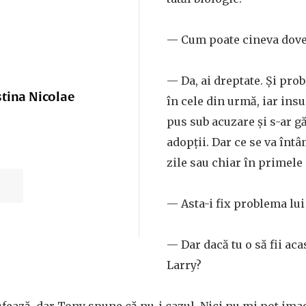
— Cum poate cineva doved
— Da, ai dreptate. Și pro
stina Nicolae
în cele din urmă, iar insu
pus sub acuzare și s-ar gă
adopții. Dar ce se va înt
zile sau chiar în primele
— Asta-i fix problema lui
— Dar dacă tu o să fii aca
Larry?