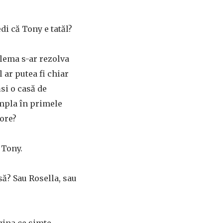
i că Tony e tatăl?
blema s-ar rezolva
l ar putea fi chiar
si o casă de
âmpla în primele
 ore?
 Tony.
să? Sau Rosella, sau