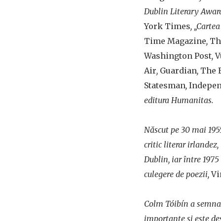
Dublin Literary Award
York Times
, „Carte
Time Magazine
,
Th
Washington Post
,
V
Air
,
Guardian
,
The 
Statesman
,
Indepe
editura Humanitas.
Născut pe 30 mai 1955
critic literar irlandez
Dublin, iar între 1975
culegere de poezii,
Vi
Colm Tóibín a semnat v
importante și este de