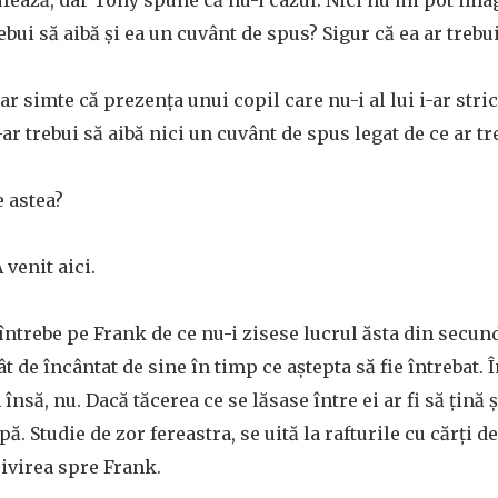
ufează, dar Tony spune că nu-i cazul. Nici nu mi pot ima
ebui să aibă și ea un cuvânt de spus? Sigur că ea ar trebu
r simte că prezența unui copil care nu-i al lui i-ar stric
-ar trebui să aibă nici un cuvânt de spus legat de ce ar tr
e astea?
venit aici.
 întrebe pe Frank de ce nu-i zisese lucrul ăsta din secund
tât de încântat de sine în timp ce aștepta să fie întrebat. 
însă, nu. Dacă tăcerea ce se lăsase între ei ar fi să țină și
pă. Studie de zor fereastra, se uită la rafturile cu cărți de
rivirea spre Frank.