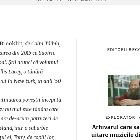
Brooklin
, de Colm Tóibín,
EDITORII RE
zarea din 2015 cu Saoirse
pal. Știi atunci că volumul
llis Lacey, o tânără
rat în New York, în anii '50.
ontinuarea poveștii începută
cey nu mai este tânăra care
EXPLORATORI
ci are de-acum patruzeci de
Arhivarul care sa
Island, într-o suburbie
uitare muzicile d
țul ei, Tony, de copiii lor,