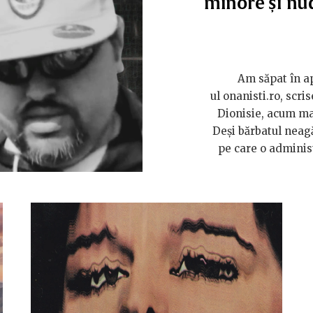
minore și nu
Am săpat în a
ul onanisti.ro, scr
Dionisie, acum ma
Deși bărbatul neagă
pe care o administ