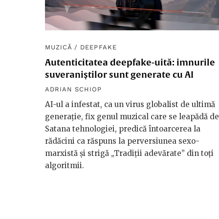
MUZICĂ
/
DEEPFAKE
Autenticitatea deepfake-uită: imnurile
suveraniștilor sunt generate cu AI
ADRIAN SCHIOP
AI-ul a infestat, ca un virus globalist de ultimă
generație, fix genul muzical care se leapădă de
Satana tehnologiei, predică întoarcerea la
rădăcini ca răspuns la perversiunea sexo-
marxistă și strigă „Tradiții adevărate” din toți
algoritmii.