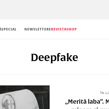
Ă
SPECIAL
NEWSLETTERE
REVISTA
SHOP
Deepfake
ÎN L
„Merită laba”. 