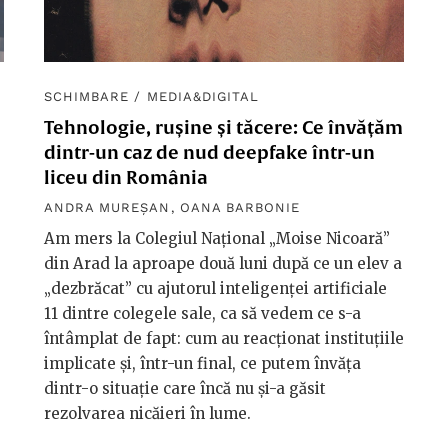
SCHIMBARE
/
MEDIA&DIGITAL
Tehnologie, rușine și tăcere: Ce învățăm
dintr-un caz de nud deepfake într-un
liceu din România
ANDRA MUREȘAN
,
OANA BARBONIE
Am mers la Colegiul Național „Moise Nicoară”
din Arad la aproape două luni după ce un elev a
„dezbrăcat” cu ajutorul inteligenței artificiale
11 dintre colegele sale, ca să vedem ce s-a
întâmplat de fapt: cum au reacționat instituțiile
implicate și, într-un final, ce putem învăța
dintr-o situație care încă nu și-a găsit
rezolvarea nicăieri în lume.