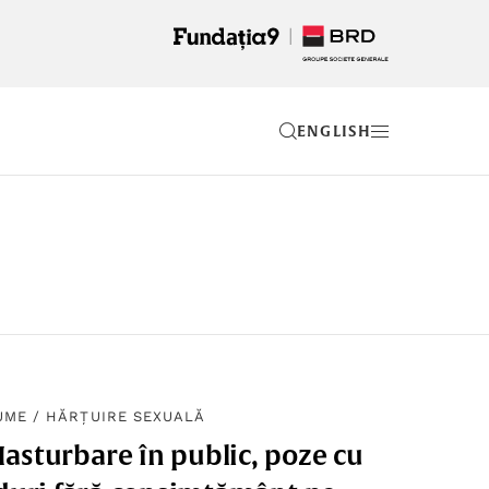
EN
UME
/
HĂRȚUIRE SEXUALĂ
Masturbare în public, poze cu