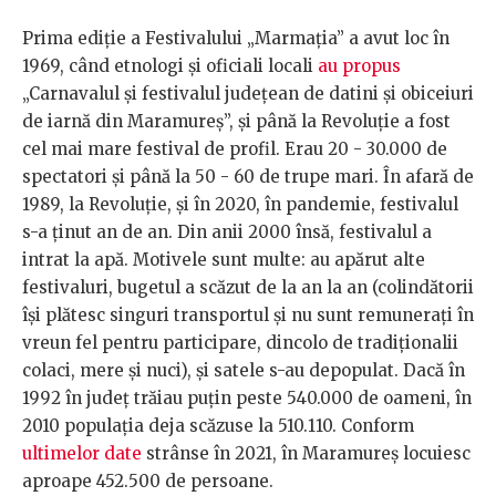
Prima ediție a Festivalului „Marmația” a avut loc în
1969, când etnologi și oficiali locali
au propus
„Carnavalul și festivalul județean de datini și obiceiuri
de iarnă din Maramureș”, și până la Revoluție a fost
cel mai mare festival de profil. Erau 20 - 30.000 de
spectatori și până la 50 - 60 de trupe mari. În afară de
1989, la Revoluție, și în 2020, în pandemie, festivalul
s-a ținut an de an. Din anii 2000 însă, festivalul a
intrat la apă. Motivele sunt multe: au apărut alte
festivaluri, bugetul a scăzut de la an la an (colindătorii
își plătesc singuri transportul și nu sunt remunerați în
vreun fel pentru participare, dincolo de tradiționalii
colaci, mere și nuci), și satele s-au depopulat. Dacă în
1992 în județ trăiau puțin peste 540.000 de oameni, în
2010 populația deja scăzuse la 510.110. Conform
ultimelor date
strânse în 2021, în Maramureș locuiesc
aproape 452.500 de persoane.