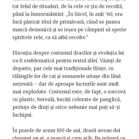
tot felul de ritualuri, de la cele ce țin de recoltă,
până la înmormântări. „În Săcel, în anii ‘60, era
încă păstrat ritul de primăvară, când se punea
mască demonică și se ieșea pe câmpuri să sperie
spiritele rele, ca să aibă recolte.”
Discuția despre costumul dracilor și evoluția lui
va fi emblematică pentru restul zilei. Văzuți de
departe, par cele mai tradiționale ființe, cu
tălăngile lor de cai și sumanele uriașe din lână
nețesută – dar de aproape lucrurile sunt mult
mai explodate. Costumul este, de fapt, o sorcovă
cu plastic, beteală, bucăți colorate de panglică,
periuțe de dinți și orice nebunie mai poți să-ți
închipui.
În pozele de acum 100 de ani, dracii aveau doi
clopoței pe ei, o mască și cam atât. Pe măsură ce