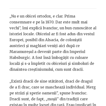
„Nu e un obicei ortodox, e clar. Prima
consemnare e pe la 1870. Dar este mult mai
vechi”, îmi explică Ivanciuc, un bun cunoscător al
istoriei locale. Obiceiul ar fi fost adus din vestul
Europei, posibil din Alsacia, de coloniștii
austrieci și maghiari veniți aici după ce
Maramureșul a devenit parte din Imperiul
Habsburgic. A fost însă îmbogățit cu culoare
locală și s-a împletit cu obiceiuri și simboluri de
dinaintea creștinismului, cum sunt dracii.
„Există dracii de sine stătători, draci de dragul
de a fi drac, care se maschează individual. Merg
pe străzi și sperie oamenii”, spune Ivanciuc.
Dracii sunt, de fapt, „moșii” din tradiții care
existau în multe locuri din țară. Erau implicați în