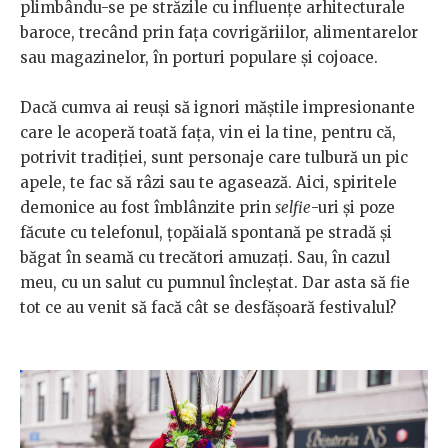
plimbându-se pe străzile cu influențe arhitecturale
baroce, trecând prin fața covrigăriilor, alimentarelor
sau magazinelor, în porturi populare și cojoace.
Dacă cumva ai reuși să ignori măștile impresionante
care le acoperă toată fața, vin ei la tine, pentru că,
potrivit tradiției, sunt personaje care tulbură un pic
apele, te fac să râzi sau te agasează. Aici, spiritele
demonice au fost îmblânzite prin
selfie
-uri și poze
făcute cu telefonul, țopăială spontană pe stradă și
băgat în seamă cu trecători amuzați. Sau, în cazul
meu, cu un salut cu pumnul încleștat. Dar asta să fie
tot ce au venit să facă cât se desfășoară festivalul?