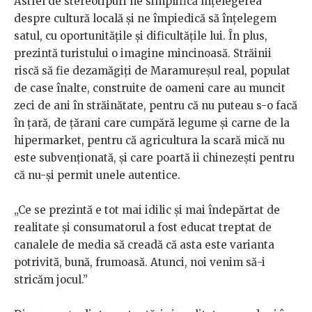
Astfel de stereotipuri ne simplifică înțelegerea
despre cultură locală și ne împiedică să înțelegem
satul, cu oportunitățile și dificultățile lui. În plus,
prezintă turistului o imagine mincinoasă. Străinii
riscă să fie dezamăgiți de Maramureșul real, populat
de case înalte, construite de oameni care au muncit
zeci de ani în străinătate, pentru că nu puteau s-o facă
în țară, de țărani care cumpără legume și carne de la
hipermarket, pentru că agricultura la scară mică nu
este subvenționată, și care poartă ii chinezești pentru
că nu-și permit unele autentice.
„Ce se prezintă e tot mai idilic și mai îndepărtat de
realitate și consumatorul a fost educat treptat de
canalele de media să creadă că asta este varianta
potrivită, bună, frumoasă. Atunci, noi venim să-i
stricăm jocul.”