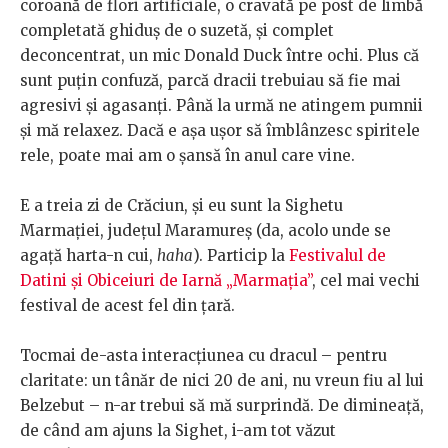
coroană de flori artificiale, o cravată pe post de limbă
completată ghiduș de o suzetă, și complet
deconcentrat, un mic Donald Duck între ochi. Plus că
sunt puțin confuză, parcă dracii trebuiau să fie mai
agresivi și agasanți. Până la urmă ne atingem pumnii
și mă relaxez. Dacă e așa ușor să îmblânzesc spiritele
rele, poate mai am o șansă în anul care vine.
E a treia zi de Crăciun, și eu sunt la Sighetu
Marmației, județul Maramureș (da, acolo unde se
agață harta-n cui,
haha
). Particip la
Festivalul de
Datini și Obiceiuri de Iarnă „Marmația”
, cel mai vechi
festival de acest fel din țară.
Tocmai de-asta interacțiunea cu dracul – pentru
claritate: un tânăr de nici 20 de ani, nu vreun fiu al lui
Belzebut – n-ar trebui să mă surprindă. De dimineață,
de când am ajuns la Sighet, i-am tot văzut