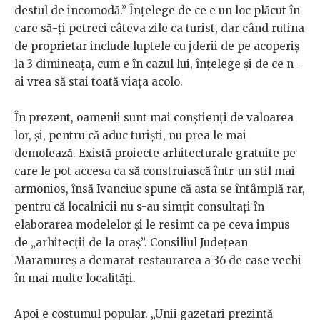
destul de incomodă.” Înțelege de ce e un loc plăcut în
care să-ți petreci câteva zile ca turist, dar când rutina
de proprietar include luptele cu jderii de pe acoperiș
la 3 dimineața, cum e în cazul lui, înțelege și de ce n-
ai vrea să stai toată viața acolo.
În prezent, oamenii sunt mai conștienți de valoarea
lor, și, pentru că aduc turiști, nu prea le mai
demolează. Există proiecte arhitecturale gratuite pe
care le pot accesa ca să construiască într-un stil mai
armonios, însă Ivanciuc spune că asta se întâmplă rar,
pentru că localnicii nu s-au simțit consultați în
elaborarea modelelor și le resimt ca pe ceva impus
de „arhitecții de la oraș”. Consiliul Județean
Maramureș a demarat restaurarea a 36 de case vechi
în mai multe localități.
Apoi e costumul popular. „Unii gazetari prezintă