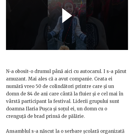
N-a obosit-o drumul până aici cu autocarul. I s-a părut
amuzant. Mai ales că a avut companie. Ceata ei
numără vreo 50 de colindători printre care și un
domn de 84 de ani care cântă la fluier și e cel mai în
vârstă participant la festival. Liderii grupului sunt
doamna Ilaria Pușca și soțul ei, un domn cu o
crenguță de brad prinsă de pălărie.
Ansamblul s-a născut la o serbare școlară organizată