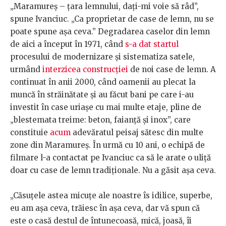
„Maramureș – țara lemnului, dați-mi voie să râd”,
spune Ivanciuc. „Ca proprietar de case de lemn, nu se
poate spune așa ceva.” Degradarea caselor din lemn
de aici a început în 1971, când
s-a dat startul
procesului de modernizare și sistematiza satele,
urmând
interzicea construcției
de noi case de lemn. A
continuat în anii 2000, când oamenii au plecat la
muncă în străinătate și au făcut bani pe care i-au
investit în case uriașe cu mai multe etaje, pline de
„blestemata treime: beton, faianță și inox”, care
constituie
acum
adevăratul peisaj sătesc din multe
zone din Maramureș. În urmă cu 10 ani, o echipă de
filmare l-a contactat pe Ivanciuc ca să le arate o uliță
doar cu case de lemn tradiționale. Nu a găsit așa ceva.
„Căsuțele astea micuțe ale noastre îs idilice, superbe,
eu am așa ceva, trăiesc în așa ceva, dar vă spun că
este o casă destul de întunecoasă, mică, joasă, îi