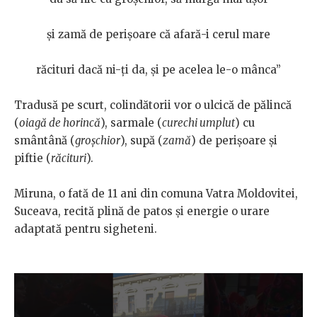
și zamă de perișoare că afară-i cerul mare
răcituri dacă ni-ți da, și pe acelea le-o mânca”
Tradusă pe scurt, colindătorii vor o ulcică de pălincă
(
oiagă de horincă
), sarmale (
curechi umplut
) cu
smântână (
groșchior
), supă (
zamă
) de perișoare și
piftie (
răcituri
).
Miruna, o fată de 11 ani din comuna Vatra Moldovitei,
Suceava, recită plină de patos și energie o urare
adaptată pentru sigheteni.