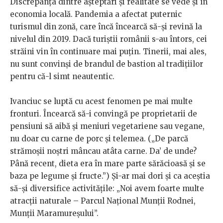
Discrepanța dintre așteptări și realitate se vede și în
economia locală. Pandemia a afectat puternic
turismul din zonă, care încă încearcă să-și revină la
nivelul din 2019. Dacă turiștii românii s-au întors, cei
străini vin în continuare mai puțin. Tinerii, mai ales,
nu sunt convinși de brandul de bastion al tradițiilor
pentru că-l simt neautentic.
Ivanciuc se luptă cu acest fenomen pe mai multe
fronturi. Încearcă să-i convingă pe proprietarii de
pensiuni să aibă și meniuri vegetariene sau vegane,
nu doar cu carne de porc și telemea. („De parcă
strămoșii noștri mâncau atâta carne. Da’ de unde?
Până recent, dieta era în mare parte sărăcioasă și se
baza pe legume și fructe.”) Și-ar mai dori și ca aceștia
să-și diversifice activitățile: „Noi avem foarte multe
atracții naturale – Parcul Național Munții Rodnei,
Munții Maramureșului”.