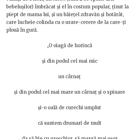
bebelușilor) îmbrăcat și el în costum popular, ținut la
piept de mama lui, și un băiețel zdravăn și hotărât,
care încheie colinda cu o urare-cerere de la care-ți
plouă în gură.
„O oiagă de horincă
și din podul cel mai mic
un cârnaț
și din podul cel mai mare un cârnaț și o spinare
și-o oală de curechi umplut
că suntem drumari de mult
da să hie cu groșchior, să margă mai ușor