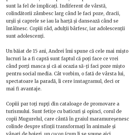
sunt la fel de implicați. Indiferent de vârstă,
colindătorii zâmbesc larg când le faci poze, dracii,
urșii și caprele se iau la harță și dansează când se
întâlnesc. Copiii râd, adulții bârfesc, iar adolescenții
sunt adolescenți.
Un băiat de 15 ani, Andrei îmi spune că cele mai mișto
lucruri la a fi capră sunt faptul că poți face ce vrei
când porți masca și că ai ocazia să-ți faci poze mișto
pentru social media. Cât vorbim, o fată de vârsta lui,
spectatoare la paradă, îi cere instagramul, deci or
mai fi avantaje.
Copiii par toți rupți din cataloage de promovare a
turismului. Sunt fetițe cu baticuri și opinci, corul de
copii Mugurelul, care cântă în graiul maramureșenesc
colinde despre sfinții transformați în animale și
vânați de boieri, un
cucon
(cum li se spune aici