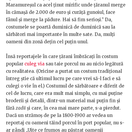
Maramureșul ca acel ținut mirific unde țăranul merge
în cămașă de 2.000 de euro și curăță gunoiul, face
fânul și merge la pădure. Hai să fim serioși.” Da,
costumele se poartă duminică de duminică sau la
sărbători mai importante în multe sate. Da, mulți
oameni din zonă dețin cel puțin unul.
Însă reportajele în care țărani îmbrăcați în costum
popular
culeg via
sau taie porcul nu au nicio legătură
cu realitatea. (Oricine a purtat un costum tradițional
întreg știe că ultimul lucru pe care vrei să-l faci e să
culegi o vie în el.) Costumul de sărbătoare e diferit de
cel de lucru, care era mult mai simplu, cu mai puține
broderii și detalii, dintr-un material mai puțin fin și
fără
zadii
și care, în cea mai mare parte, s-a pierdut.
Dacă un strămoș de pe la 1800-1900 ar vedea un
reportaj cu oameni tăind porcul în port popular, nu s-
ar gândi „Uite ce frumos au păstrat oamenii