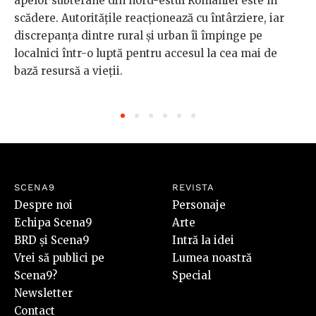
apelor subterane din nord-estul României este în
scădere. Autoritățile reacționează cu întârziere, iar
discrepanța dintre rural și urban îi împinge pe
localnici într-o luptă pentru accesul la cea mai de
bază resursă a vieții.
SCENA9
REVISTA
Despre noi
Personaje
Echipa Scena9
Arte
BRD și Scena9
Intră la idei
Vrei să publici pe
Lumea noastră
Scena9?
Special
Newsletter
Contact