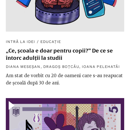
INTRĂ LA IDEI
/
EDUCAȚIE
„Ce, școala e doar pentru copii?” De ce se
întorc adulții la studii
DIANA MESEȘAN
,
DRAGOȘ BOȚCĂU
,
IOANA PELEHATĂI
Am stat de vorbit cu 20 de oameni care s-au reapucat
de școală după 30 de ani.