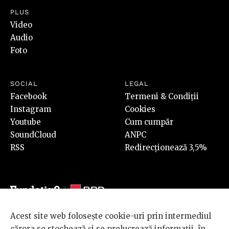
PLUS
Video
Audio
Foto
SOCIAL
LEGAL
Facebook
Termeni & Condiții
Instagram
Cookies
Youtube
Cum cumpăr
SoundCloud
ANPC
RSS
Redirecționează 3,5%
Acest site web folosește cookie-uri prin intermediul
© 2026 BRD Groupe Société Générale, toate drepturile rezervate.
cărora se stochează și se prelucrează informații, în