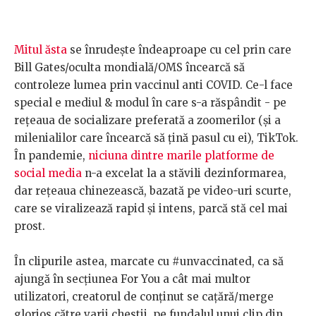
Mitul ăsta
se înrudește îndeaproape cu cel prin care
Bill Gates/oculta mondială/OMS încearcă să
controleze lumea prin vaccinul anti COVID. Ce-l face
special e mediul & modul în care s-a răspândit - pe
rețeaua de socializare preferată a zoomerilor (și a
milenialilor care încearcă să țină pasul cu ei), TikTok.
În pandemie,
niciuna dintre marile platforme de
social media
n-a excelat la a stăvili dezinformarea,
dar rețeaua chinezească, bazată pe video-uri scurte,
care se viralizează rapid și intens, parcă stă cel mai
prost.
În clipurile astea, marcate cu #unvaccinated, ca să
ajungă în secțiunea For You a cât mai multor
utilizatori, creatorul de conținut se cațără/merge
glorios către varii chestii, pe fundalul unui clip din