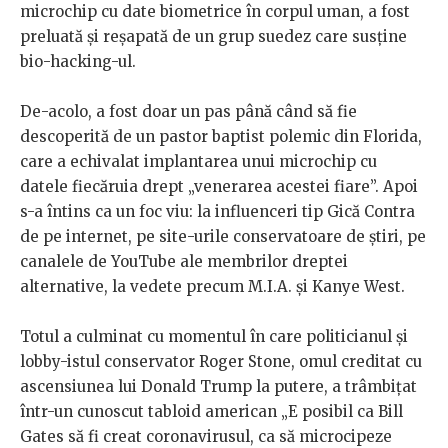
microchip cu date biometrice în corpul uman, a fost
preluată și reșapată de un grup suedez care susține
bio-hacking-ul.
De-acolo, a fost doar un pas până când să fie
descoperită de un pastor baptist polemic din Florida,
care a echivalat implantarea unui microchip cu
datele fiecăruia drept „venerarea acestei fiare”. Apoi
s-a întins ca un foc viu: la influenceri tip Gică Contra
de pe internet, pe site-urile conservatoare de știri, pe
canalele de YouTube ale membrilor dreptei
alternative, la vedete precum M.I.A. și Kanye West.
Totul a culminat cu momentul în care politicianul și
lobby-istul conservator Roger Stone, omul creditat cu
ascensiunea lui Donald Trump la putere, a trâmbițat
într-un cunoscut tabloid american „E posibil ca Bill
Gates să fi creat coronavirusul, ca să microcipeze