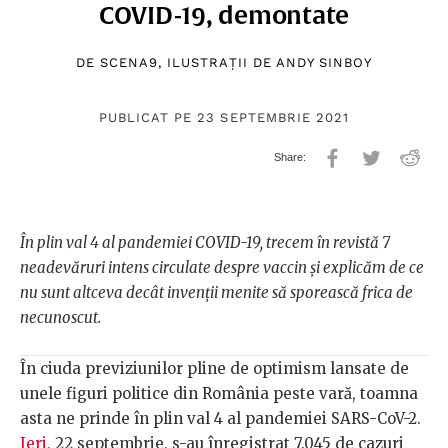
COVID-19, demontate
DE
SCENA9
, ILUSTRAȚII DE
ANDY SINBOY
PUBLICAT PE 23 SEPTEMBRIE 2021
În plin val 4 al pandemiei COVID-19, trecem în revistă 7
neadevăruri intens circulate despre vaccin și explicăm de ce
nu sunt altceva decât invenții menite să sporească frica de
necunoscut.
În ciuda previziunilor pline de optimism lansate de
unele figuri politice din România peste vară, toamna
asta ne prinde în plin val 4 al pandemiei SARS-CoV-2.
Ieri
, 22 septembrie, s-au înregistrat 7.045 de cazuri