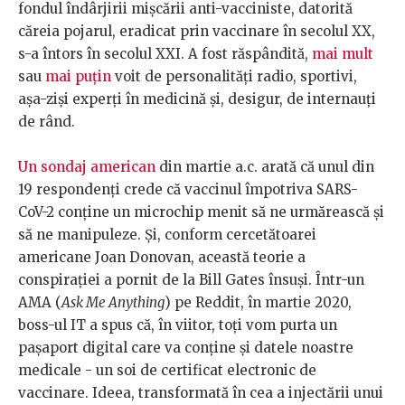
fondul îndârjirii mișcării anti-vacciniste, datorită
căreia pojarul, eradicat prin vaccinare în secolul XX,
s-a întors în secolul XXI. A fost răspândită,
mai mult
sau
mai puțin
voit de personalități radio, sportivi,
așa-ziși experți în medicină și, desigur, de internauți
de rând.
Un sondaj american
din martie a.c. arată că unul din
19 respondenți crede că vaccinul împotriva SARS-
CoV-2 conține un microchip menit să ne urmărească și
să ne manipuleze. Și, conform cercetătoarei
americane Joan Donovan, această teorie a
conspirației a pornit de la Bill Gates însuși. Într-un
AMA (
Ask Me Anything
) pe Reddit, în martie 2020,
boss-ul IT a spus că, în viitor, toți vom purta un
pașaport digital care va conține și datele noastre
medicale - un soi de certificat electronic de
vaccinare. Ideea, transformată în cea a injectării unui