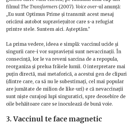
filmul
The Transformers
(2007).
Voice over
-ul anunță:
„Eu sunt Optimus Prime și transmit acest mesaj
oricărui autobot supraviețuitor care s-a refugiat
printre stele. Suntem aici. Așteptăm.”
La prima vedere, ideea e simplă: vaccinul ucide și
singurii care-i vor supraviețui sunt nevaccinații. În
consecință, lor le va reveni sarcina de a repopula,
reorganiza și prelua frâiele lumii. O interpretare mai
puțin directă, mai metaforică, a acestui gen de clipuri
(dintre care, ca să nu le subestimați, cel mai popular
are jumătate de milion de like-uri) e că nevaccinații
sunt niște curajoși lupi singuratici, spre deosebire de
oile behăitoare care se inoculează de bună voie.
3. Vaccinul te face magnetic