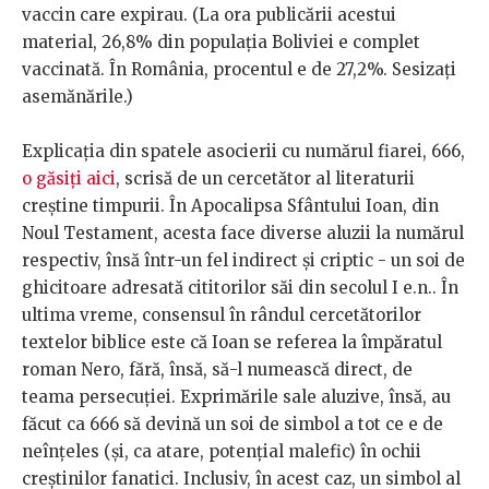
vaccin care expirau. (La ora publicării acestui
material, 26,8% din populația Boliviei e complet
vaccinată. În România, procentul e de 27,2%. Sesizați
asemănările.)
Explicația din spatele asocierii cu numărul fiarei, 666,
o găsiți aici
, scrisă de un cercetător al literaturii
creștine timpurii. În Apocalipsa Sfântului Ioan, din
Noul Testament, acesta face diverse aluzii la numărul
respectiv, însă într-un fel indirect și criptic - un soi de
ghicitoare adresată cititorilor săi din secolul I e.n.. În
ultima vreme, consensul în rândul cercetătorilor
textelor biblice este că Ioan se referea la împăratul
roman Nero, fără, însă, să-l numească direct, de
teama persecuției. Exprimările sale aluzive, însă, au
făcut ca 666 să devină un soi de simbol a tot ce e de
neînțeles (și, ca atare, potențial malefic) în ochii
creștinilor fanatici. Inclusiv, în acest caz, un simbol al