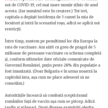
noi de COVID-19, cel mai mare număr zilnic de anul
acesta. (Iar numărul este în creștere.) Tot ieri,
capitala a depășit incidența de 3 cazuri la mia de
locuitori și intră în scenariul roșu, adică se aplică noi
restricții.
Între timp, suntem pe penultimul loc din Europa la
rata de vaccinare. Am sărit cu greu de pragul de 5
milioane de persoane vaccinate cu schema completă
și, conform ultimelor date oficiale comunicate de
Guvernul României, puțin peste 28% din populație a
fost imunizată. (Doar Bulgaria e în urma noastră la
capitolul ăsta, așa cum ne place adeseori să ne
consolăm.)
Autoritățile încearcă să combată scepticismul
românilor față de vaccin așa cum se pricep. Adică
tardiv și stângaci. După diverse gratuități oferite