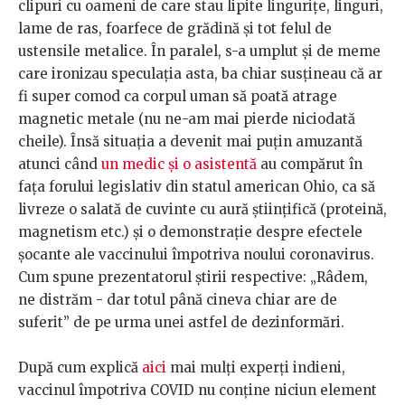
clipuri cu oameni de care stau lipite lingurițe, linguri,
lame de ras, foarfece de grădină și tot felul de
ustensile metalice. În paralel, s-a umplut și de meme
care ironizau speculația asta, ba chiar susțineau că ar
fi super comod ca corpul uman să poată atrage
magnetic metale (nu ne-am mai pierde niciodată
cheile). Însă situația a devenit mai puțin amuzantă
atunci când
un medic și o asistentă
au compărut în
fața forului legislativ din statul american Ohio, ca să
livreze o salată de cuvinte cu aură științifică (proteină,
magnetism etc.) și o demonstrație despre efectele
șocante ale vaccinului împotriva noului coronavirus.
Cum spune prezentatorul știrii respective: „Râdem,
ne distrăm - dar totul până cineva chiar are de
suferit” de pe urma unei astfel de dezinformări.
După cum explică
aici
mai mulți experți indieni,
vaccinul împotriva COVID nu conține niciun element