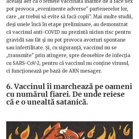
același aer ca o femeie vaccinată înainte de a face sex
pot provoca „evenimente adverse” partenerelor lor,
care „ar trebui să evite să facă copii”. Mai multe studii,
deși unele încă în etape preliminare, au demonstrat
că vaccinul anti-COVID nu prezintă niciun risc pentru
gravidă sau făt și nu pot provoca avorturi spontane
sau infertilitate. Și, cu siguranță, vaccinul nu se
„transmite” prin atingere, spre deosebire de infecția
cu SARS-CoV-2, pentru că vaccinul nu conține virusul,
ci funcționează pe bază de ARN mesager.
6. Vaccinul îi marchează pe oameni
cu numărul fiarei. De unde reiese
că e o unealtă satanică.