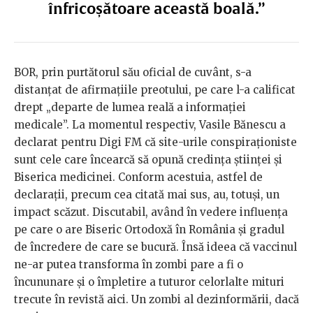
înfricoșătoare această boală.”
BOR, prin purtătorul său oficial de cuvânt, s-a
distanțat de afirmațiile preotului, pe care l-a calificat
drept „departe de lumea reală a informației
medicale”. La momentul respectiv, Vasile Bănescu a
declarat pentru Digi FM că site-urile conspiraționiste
sunt cele care încearcă să opună credința științei și
Biserica medicinei. Conform acestuia, astfel de
declarații, precum cea citată mai sus, au, totuși, un
impact scăzut. Discutabil, având în vedere influența
pe care o are Biseric Ortodoxă în România și gradul
de încredere de care se bucură. Însă ideea că vaccinul
ne-ar putea transforma în zombi pare a fi o
încununare și o împletire a tuturor celorlalte mituri
trecute în revistă aici. Un zombi al dezinformării, dacă