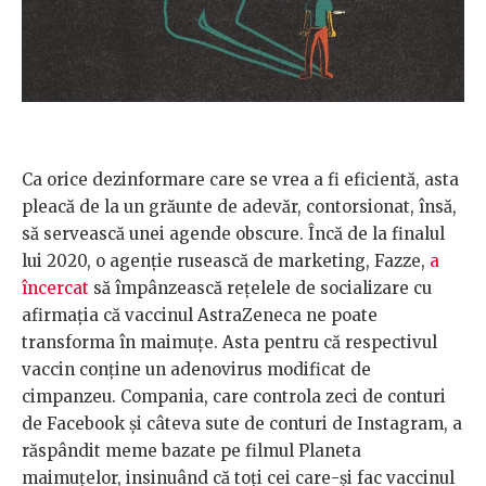
Ca orice dezinformare care se vrea a fi eficientă, asta
pleacă de la un grăunte de adevăr, contorsionat, însă,
să servească unei agende obscure. Încă de la finalul
lui 2020, o agenție rusească de marketing, Fazze,
a
încercat
să împânzească rețelele de socializare cu
afirmația că vaccinul AstraZeneca ne poate
transforma în maimuțe. Asta pentru că respectivul
vaccin conține un adenovirus modificat de
cimpanzeu. Compania, care controla zeci de conturi
de Facebook și câteva sute de conturi de Instagram, a
răspândit meme bazate pe filmul Planeta
maimuțelor, insinuând că toți cei care-și fac vaccinul