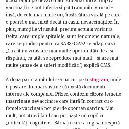
ucidă rapid pe nevaccinați. Am aflat între timp că
vaccinații se pot infecta și pot transmite virusul -
însă, de cele mai multe ori, încărcătura virală pe care
o poartă e mai mică decât în cazul nevaccinaților. În
plus, mutațiile virusului, precum actuala variantă
Delta, care umple spitalele, sunt fenomene naturale,
care se produc pentru că SARS-CoV-2 se adaptează.
„Cu cât un virus are mai multe oportunități de a se
răspândi, cu atât se reproduce mai mult - și are mai
multe șanse de a suferi modificări”, explică OMS.
A doua parte a mitului s-a născut pe
Instagram
, unde
o postare din mai susține că există documente
interne ale companiei Pfizer, conform cărora femeile
însărcinate nevaccinate care intră în contact cu o
femeie vaccinată pot pierde spontan sarcina. Mai
mult, pot otrăvi fătul sau pot naște un copil cu
„dificultăți cognitive”. Bărbații care ating sau respiră