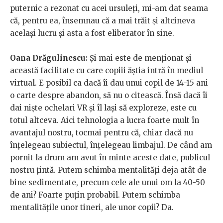
puternic a rezonat cu acei ursuleți, mi-am dat seama
că, pentru ea, însemnau că a mai trăit și altcineva
același lucru și asta a fost eliberator în sine.
Oana Drăgulinescu:
Și mai este de menționat și
această facilitate cu care copiii ăștia intră în mediul
virtual. E posibil ca dacă îi dau unui copil de 14-15 ani
o carte despre abandon, să nu o citească. Însă dacă îi
dai niște ochelari VR și îl lași să exploreze, este cu
totul altceva. Aici tehnologia a lucra foarte mult în
avantajul nostru, tocmai pentru că, chiar dacă nu
înțelegeau subiectul, înțelegeau limbajul. De când am
pornit la drum am avut în minte aceste date, publicul
nostru țintă. Putem schimba mentalități deja atât de
bine sedimentate, precum cele ale unui om la 40-50
de ani? Foarte puțin probabil. Putem schimba
mentalitățile unor tineri, ale unor copii? Da.