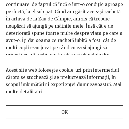
continuare, de faptul că încă e într-o condiție aproape
perfectă, la el sub pat. Când am găsit aceeași rachetă
în arhiva de la Zau de Câmpie, am zis că trebuie
neapărat să ajungă pe mâinile mele. Însă cât e de
deteriorată spune foarte multe despre viața pe care a
avut-o. Îți dai seama ce rachetă iubită a fost, cât de
mulți copii s-au jucat pe rând cu ea și ajungi să
privești cu alți ochi, poate, chiar și obiectele din
propria casă.
Acest site web folosește cookie-uri prin intermediul
Iris Șerban:
Ca să ilustrăm sistemul de lucru cu un
cărora se stochează și se prelucrează informații, în
obiect din muzeu, am adus racheta de care zice Ina.
scopul îmbunătățirii experienței dumneavoastră. Mai
Procesul este să iei obiectul respectiv și să-l întorci pe
multe detalii
aici
.
toate părțile. Cauți zgârieturi, inscripții, adnotări.
Asta am făcut cu fiecare obiect în parte, pe care
OK
încercăm să nu-l curățăm, ci doar să-l igienizăm, ca să
păstrăm cât mai mult din felul în care arăta atunci
când l-am găsit. Fiecare detaliu îți spune altceva. În