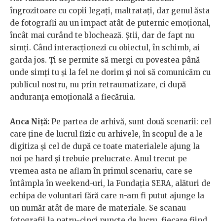
îngrozitoare cu copii legați, maltratați, dar genul ăsta
de fotografii au un impact atât de puternic emoțional,
încât mai curând te blochează. Știi, dar de fapt nu
simți. Când interacționezi cu obiectul, în schimb, ai
garda jos. Ți se permite să mergi cu povestea până
unde simți tu și la fel ne dorim și noi să comunicăm cu
publicul nostru, nu prin retraumatizare, ci după
anduranța emoțională a fiecăruia.
Anca Niță:
Pe partea de arhivă, sunt două scenarii: cel
care ține de lucrul fizic cu arhivele, în scopul de a le
digitiza și cel de după ce toate materialele ajung la
noi pe hard și trebuie prelucrate. Anul trecut pe
vremea asta ne aflam în primul scenariu, care se
întâmpla în weekend-uri, la Fundația SERA, alături de
echipa de voluntari fără care n-am fi putut ajunge la
un număr atât de mare de materiale. Se scanau
fotografii la patru-cinci puncte de lucru, fiecare fiind