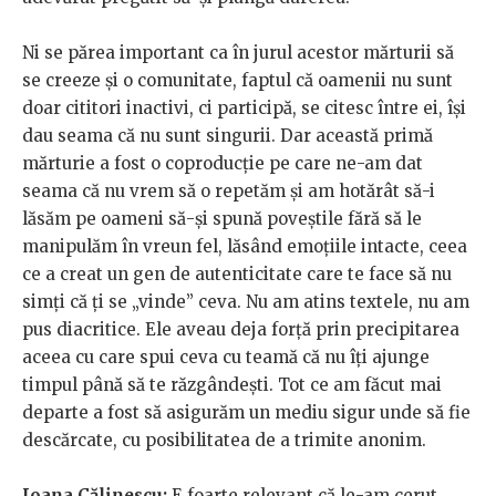
Ni se părea important ca în jurul acestor mărturii să
se creeze și o comunitate, faptul că oamenii nu sunt
doar cititori inactivi, ci participă, se citesc între ei, își
dau seama că nu sunt singurii. Dar această primă
mărturie a fost o coproducție pe care ne-am dat
seama că nu vrem să o repetăm și am hotărât să-i
lăsăm pe oameni să-și spună poveștile fără să le
manipulăm în vreun fel, lăsând emoțiile intacte, ceea
ce a creat un gen de autenticitate care te face să nu
simți că ți se „vinde” ceva. Nu am atins textele, nu am
pus diacritice. Ele aveau deja forță prin precipitarea
aceea cu care spui ceva cu teamă că nu îți ajunge
timpul până să te răzgândești. Tot ce am făcut mai
departe a fost să asigurăm un mediu sigur unde să fie
descărcate, cu posibilitatea de a trimite anonim.
Ioana Călinescu:
E foarte relevant că le-am cerut