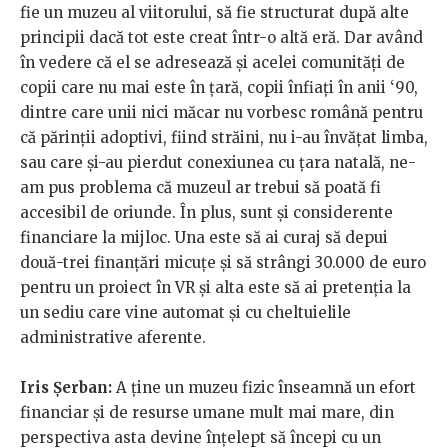
fie un muzeu al viitorului, să fie structurat după alte
principii dacă tot este creat într-o altă eră. Dar având
în vedere că el se adresează și acelei comunități de
copii care nu mai este în țară, copii înfiați în anii ‘90,
dintre care unii nici măcar nu vorbesc română pentru
că părinții adoptivi, fiind străini, nu i-au învățat limba,
sau care și-au pierdut conexiunea cu țara natală, ne-
am pus problema că muzeul ar trebui să poată fi
accesibil de oriunde. În plus, sunt și considerente
financiare la mijloc. Una este să ai curaj să depui
două-trei finanțări micuțe și să strângi 30.000 de euro
pentru un proiect în VR și alta este să ai pretenția la
un sediu care vine automat și cu cheltuielile
administrative aferente.
Iris Șerban:
A ține un muzeu fizic înseamnă un efort
financiar și de resurse umane mult mai mare, din
perspectiva asta devine înțelept să începi cu un