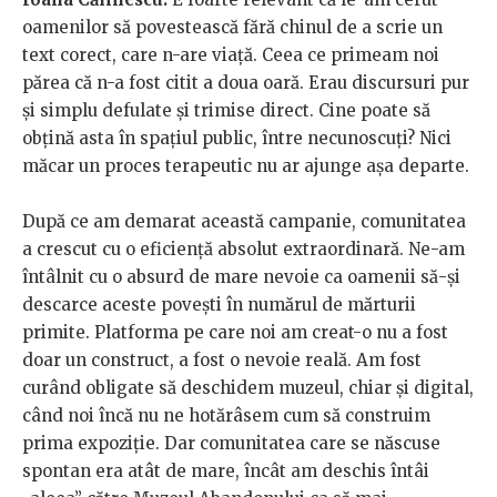
oamenilor să povestească fără chinul de a scrie un
text corect, care n-are viață. Ceea ce primeam noi
părea că n-a fost citit a doua oară. Erau discursuri pur
și simplu defulate și trimise direct. Cine poate să
obțină asta în spațiul public, între necunoscuți? Nici
măcar un proces terapeutic nu ar ajunge așa departe.
După ce am demarat această campanie, comunitatea
a crescut cu o eficiență absolut extraordinară. Ne-am
întâlnit cu o absurd de mare nevoie ca oamenii să-și
descarce aceste povești în numărul de mărturii
primite. Platforma pe care noi am creat-o nu a fost
doar un construct, a fost o nevoie reală. Am fost
curând obligate să deschidem muzeul, chiar și digital,
când noi încă nu ne hotărâsem cum să construim
prima expoziție. Dar comunitatea care se născuse
spontan era atât de mare, încât am deschis întâi