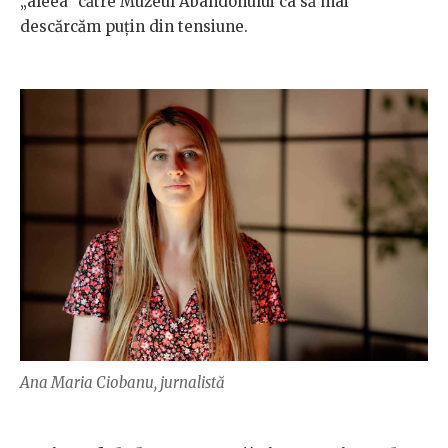
„aleea” către Muzeul Abandonului ca să mai
descărcăm puțin din tensiune.
Ana Maria Ciobanu, jurnalistă