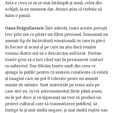
Asta e ceva ce ni se mai întâmplă și nouă, celor din
echipă, la un moment dat. Atunci știm că trebuie să
luăm o pauză.
Oana Drăgulinescu:
Într-adevăr, toate aceste povești
trec prin noi ca printr-un filtru personal. Înseamnă un
anumit tip de încărcătură emoțională cu care tu pleci
în fiecare zi acasă și pe care nu știu dacă reușim
vreuna dintre noi să o descărcăm suficient. Devine
foarte greu să o faci când ești în permanent contact
cu subiectul. Dar filtrăm foarte mult din ceea ce
ajunge la public pentru că suntem conștiente că există
și imagini care nu pot fi tolerate peste un anumit
număr de minute. Sunt materiale pe tema asta pe
care nici eu, cu tot antrenamentul făcut până acum,
nu le pot duce și cu siguranță nu vrei să produci un
proiect cultural care să traumatizeze publicul, să
instige la și mai multă negare, și mai multă rușine sau