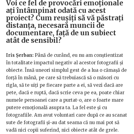
Voi ce fel de provocări emoționale
ați întâmpinat odată cu acest
proiect? Cum reușiți să vă păstrați
distanța, necesară muncii de
documentare, față de un subiect
atât de sensibil?
Iris Șerban:
Până de curând, eu nu am conștientizat
în totalitate impactul negativ al acestor fotografii și
obiecte. Însă uneori simplul gest de a lua o cămașă de
forță în mână, pe care să trebuiască să o măsori cu
rigla, să te uiți pe fiecare parte a ei, să vezi dacă are
pete, dacă e ruptă, dacă scrie ceva pe ea, poate chiar
numele persoanei care a purtat-o, are o foarte mare
putere emoțională asupra ta. La fel este și cu
fotografiile. Am avut voluntari care după ce au scanat
sute de fotografii și-au dat seama că nu mai pot să
vadă nici copii suferind, nici obiecte atât de grele.