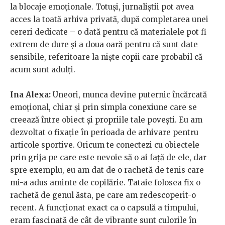
la blocaje emoționale. Totuși, jurnaliștii pot avea
acces la toată arhiva privată, după completarea unei
cereri dedicate – o dată pentru că materialele pot fi
extrem de dure și a doua oară pentru că sunt date
sensibile, referitoare la niște copii care probabil că
acum sunt adulți.
Ina Alexa:
Uneori, munca devine puternic încărcată
emoțional, chiar și prin simpla conexiune care se
creează între obiect și propriile tale povești. Eu am
dezvoltat o fixație în perioada de arhivare pentru
articole sportive. Oricum te conectezi cu obiectele
prin grija pe care este nevoie să o ai față de ele, dar
spre exemplu, eu am dat de o rachetă de tenis care
mi-a adus aminte de copilărie. Tataie folosea fix o
rachetă de genul ăsta, pe care am redescoperit-o
recent. A funcționat exact ca o capsulă a timpului,
eram fascinată de cât de vibrante sunt culorile în