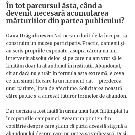
În tot parcursul ăsta, când a
devenit necesară acumularea
mărturiilor din partea publicului?
Oana Drăgulinescu:
Noi ne-am dorit de la început să
construim un muzeu participativ. Practic, oamenii și-
au scris propriile exponate, asupra cărora nu am
intervenit absolut deloc și pe care nu am vrut să le
limităm doar la abandonul în instituții. Abandonul,
chiar dacă nu e trăit în formula asta extremă, e ceva
ce am simțit fiecare la un moment dat – pierderea
unui părinte, lipsa de afecțiune. Solicitarea noastră
către public s-a adresat tuturor formelor de abandon.
Dar decizia a fost luată în urma unui fapt întâmplat la
începuturile campaniei. Aveam un prieten din
copilărie despre care știam că purta această stigmă a
abandonului despre care nu putea să vorbească. Deși