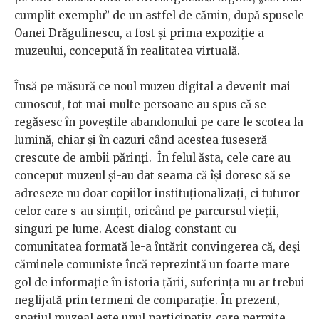
cumplit exemplu” de un astfel de cămin, după spusele
Oanei Drăgulinescu, a fost și prima expoziție a
muzeului, concepută în realitatea virtuală.
Însă pe măsură ce noul muzeu digital a devenit mai
cunoscut, tot mai multe persoane au spus că se
regăsesc în poveștile abandonului pe care le scotea la
lumină, chiar și în cazuri când acestea fuseseră
crescute de ambii părinți. În felul ăsta, cele care au
conceput muzeul și-au dat seama că își doresc să se
adreseze nu doar copiilor instituționalizați, ci tuturor
celor care s-au simțit, oricând pe parcursul vieții,
singuri pe lume. Acest dialog constant cu
comunitatea formată le-a întărit convingerea că, deși
căminele comuniste încă reprezintă un foarte mare
gol de informație în istoria țării, suferința nu ar trebui
neglijată prin termeni de comparație. În prezent,
spațiul muzeal este unul participativ, care permite