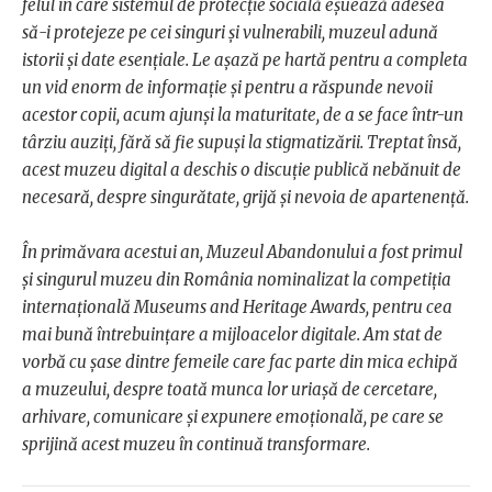
felul în care sistemul de protecție socială eșuează adesea
să-i protejeze pe cei singuri și vulnerabili, muzeul adună
istorii și date esențiale. Le așază pe hartă pentru a completa
un vid enorm de informație și pentru a răspunde nevoii
acestor copii, acum ajunși la maturitate, de a se face într-un
târziu auziți, fără să fie supuși la stigmatizării. Treptat însă,
acest muzeu digital a deschis o discuție publică nebănuit de
necesară, despre singurătate, grijă și nevoia de apartenență.
În primăvara acestui an, Muzeul Abandonului a fost primul
și singurul muzeu din România nominalizat la competiția
internațională Museums and Heritage Awards, pentru cea
mai bună întrebuințare a mijloacelor digitale. Am stat de
vorbă cu șase dintre femeile care fac parte din mica echipă
a muzeului, despre toată munca lor uriașă de cercetare,
arhivare, comunicare și expunere emoțională, pe care se
sprijină acest muzeu în continuă transformare.