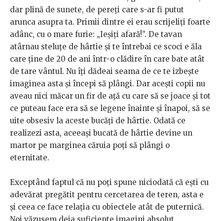
dar plină de sunete, de pereți care s-ar fi putut
arunca asupra ta. Primii dintre ei erau scrijeliți foarte
adânc, cu o mare furie: „Ieșiți afară!”. De tavan
atârnau steluțe de hârtie și te întrebai ce scoci e ăla
care ține de 20 de ani într-o clădire în care bate atât
de tare vântul. Nu îți dădeai seama de ce te izbește
imaginea asta și începi să plângi. Dar acești copii nu
aveau nici măcar un fir de ață cu care să se joace și tot
ce puteau face era să se legene înainte și înapoi, să se
uite obsesiv la aceste bucăți de hârtie. Odată ce
realizezi asta, aceeași bucată de hârtie devine un
martor pe marginea căruia poți să plângi o
eternitate.
Exceptând faptul că nu poți spune niciodată că ești cu
adevărat pregătit pentru cercetarea de teren, asta e
și ceea ce face relația cu obiectele atât de puternică.
Noi văzusem deja suficiente imagini absolut