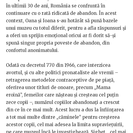
în ultimii 30 de ani, România se confruntă în
continuare cu o rată ridicată de abandon. În acest
context, Oana și Ioana s-au hotărât să pună bazele
unui muzeu cu totul diferit, pentru a afla răspunsuri și
a oferi un sprijin emoțional oricui ar fi dorit să-și
spună singur propria poveste de abandon, din
confortul anonimatului.
Odată cu decretul 770 din 1966, care interzicea
avortul, și cu alte politici pronataliste ale vremii –
retragerea metodelor contraceptive de pe piață,
oferirea unor titluri de onoare, precum „Mama
eroină”, femeilor care nășteau și creșteau cel puțin
zece copii –, numărul copiilor abandonați a crescut
din ce în ce mai mult. Acest lucru a dus la înființarea
a tot mai multe dintre „căminele” pentru creșterea
acestor copii, cel mai adesea la limita supraviețuirii,
pe care muzeul încă le investighează. Sighet, „cel mai