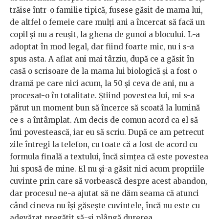
trăise într-o familie tipică, fusese găsit de mama lui,
de altfel o femeie care mulți ani a încercat să facă un
copil și nu a reușit, la ghena de gunoi a blocului. L-a
adoptat în mod legal, dar fiind foarte mic, nu i s-a
spus asta. A aflat ani mai târziu, după ce a găsit în
casă o scrisoare de la mama lui biologică și a fost o
dramă pe care nici acum, la 50 și ceva de ani, nu a
procesat-o în totalitate. Știind povestea lui, mi s-a
părut un moment bun să încerce să scoată la lumină
ce s-a întâmplat. Am decis de comun acord ca el să
îmi povestească, iar eu să scriu. După ce am petrecut
zile întregi la telefon, cu toate că a fost de acord cu
formula finală a textului, încă simțea că este povestea
lui spusă de mine. El nu și-a găsit nici acum propriile
cuvinte prin care să vorbească despre acest abandon,
dar procesul ne-a ajutat să ne dăm seama că atunci
când cineva nu își găsește cuvintele, încă nu este cu
adevărat pregătit să-și plângă durerea.