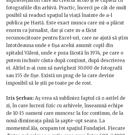
supraviețuitori care au crescut acolo și le cuplezi cu
fotografiile din arhivă. Practic, încerci pe cât de mult
posibil să readuci spațiul la viață înainte de a-l
publica pe Hartă. Este exact munca care mi-a plăcut
enorm ca jurnalist, dar și care m-a făcut
recunoscătoare pentru Excel-uri, care ne ajută să știm
întotdeauna unde e fișa acelui anumit copil din
spitalul Văleni, unde e poza făcută în 1974, pe care o
putem inclusiv căuta după conținut, după descrierea
ei. Altfel n-ai cum să navighezi 30.000 de fotografii
sau 155 de fișe. Există un prag de la care devine
imposibil să le știi pe toate pe de rost.
Iris Șerban:
Aș vrea să subliniez faptul că o astfel de
zi, în care lucrezi fizic cu arhivele, înseamnă echipe
de 10-15 oameni care muncesc la foc continuu, de la
nouă dimineața până la șapte-opt seara. La
momentul ăla, ocupam tot spațiul Fundației. Fiecare