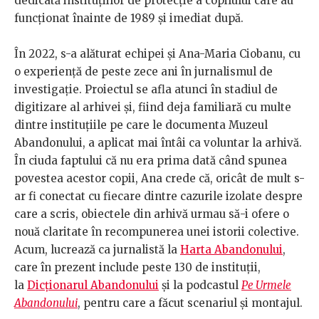
dedicată instituțiilor de protecție a copilului care au
funcționat înainte de 1989 și imediat după.
În 2022, s-a alăturat echipei și Ana-Maria Ciobanu, cu
o experiență de peste zece ani în jurnalismul de
investigație. Proiectul se afla atunci în stadiul de
digitizare al arhivei și, fiind deja familiară cu multe
dintre instituțiile pe care le documenta Muzeul
Abandonului, a aplicat mai întâi ca voluntar la arhivă.
În ciuda faptului că nu era prima dată când spunea
povestea acestor copii, Ana crede că, oricât de mult s-
ar fi conectat cu fiecare dintre cazurile izolate despre
care a scris, obiectele din arhivă urmau să-i ofere o
nouă claritate în recompunerea unei istorii colective.
Acum, lucrează ca jurnalistă la
Harta Abandonului
,
care în prezent include peste 130 de instituții,
la
Dicționarul Abandonului
și la podcastul
Pe Urmele
Abandonului
, pentru care a făcut scenariul și montajul.