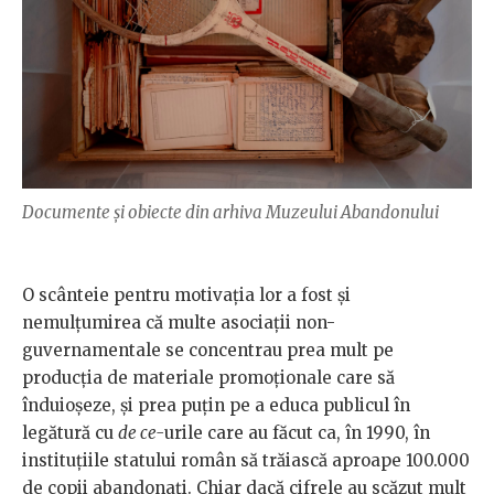
Documente și obiecte din arhiva Muzeului Abandonului
O scânteie pentru motivația lor a fost și
nemulțumirea că multe asociații non-
guvernamentale se concentrau prea mult pe
producția de materiale promoționale care să
înduioșeze, și prea puțin pe a educa publicul în
legătură cu
de ce-
urile care au făcut ca, în 1990, în
instituțiile statului român să trăiască aproape 100.000
de copii abandonați. Chiar dacă cifrele au scăzut mult