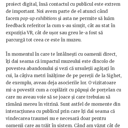
proiect digital, însă contactul cu publicul este extrem
de important. Noi avem parte de el atunci când
facem
pop-up exhibitions
și asta ne permite să luăm
feedback referitor la cum s-au simțit, cât au stat în
expoziția VR, cât de ușor sau greu le-a fost să
parcurgă tot ceea ce este în muzeu.
În momentul în care te întâlnești cu oamenii direct,
îți dai seama că impactul muzeului este dincolo de
povestea abandonului și vezi că ursuleții agățați în
cui, la câțiva metri înălțime de pe pereții de la Sighet,
de exemplu, aveau deja asocierile lor. O vizitatoare
mi-a povestit cum a copilărit cu păpuși de porțelan cu
care nu aveau voie să se joace și care trebuiau să
rămână mereu în vitrină. Sunt astfel de momente din
interacțiunea cu publicul prin care îți dai seama că
vindecarea traumei nu e necesară doar pentru
oamenii care au trăit în sistem. Când am văzut cât de