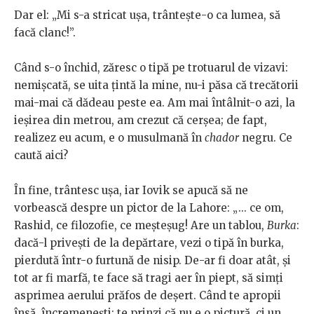
Dar el: „Mi s-a stricat ușa, trântește-o ca lumea, să
facă clanc!”.
Când s-o închid, zăresc o tipă pe trotuarul de vizavi:
nemișcată, se uita țintă la mine, nu-i păsa că trecătorii
mai-mai că dădeau peste ea. Am mai întâlnit-o azi, la
ieșirea din metrou, am crezut că cerșea; de fapt,
realizez eu acum, e o musulmană în
chador
negru. Ce
caută aici?
În fine, trântesc ușa, iar Iovik se apucă să ne
vorbească despre un pictor de la Lahore: „... ce om,
Rashid, ce filozofie, ce meșteșug! Are un tablou,
Burka
:
dacă-l privești de la depărtare, vezi o tipă în burka,
pierdută într-o furtună de nisip. De-ar fi doar atât, și
tot ar fi marfă, te face să tragi aer în piept, să simți
asprimea aerului prăfos de deșert. Când te apropii
însă, încremenești: te prinzi că nu e o pictură, ci un