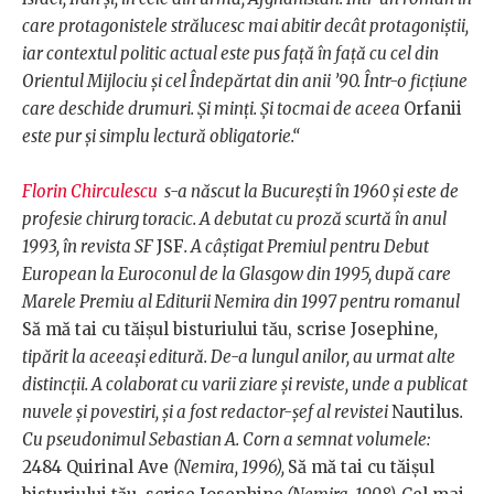
care protagonistele strălucesc mai abitir decât protagoniștii,
iar contextul politic actual este pus față în față cu cel din
Orientul Mijlociu și cel Îndepărtat din anii ’90. Într-o ficțiune
care deschide drumuri. Și minți. Și tocmai de aceea
Orfanii
este pur și simplu lectură obligatorie.“
Florin Chirculescu
s-a născut la București în 1960 și este de
profesie chirurg toracic. A debutat cu proză scurtă în anul
1993, în revista SF
JSF
. A câștigat Premiul pentru Debut
European la Euroconul de la Glasgow din 1995, după care
Marele Premiu al Editurii Nemira din 1997 pentru romanul
Să mă tai cu tăișul bisturiului tău, scrise Josephine
,
tipărit la aceeași editură. De-a lungul anilor, au urmat alte
distincții. A colaborat cu varii ziare și reviste, unde a publicat
nuvele și povestiri, și a fost redactor-șef al revistei
Nautilus
.
Cu pseudonimul Sebastian A. Corn a semnat volumele:
2484 Quirinal Ave
(Nemira, 1996),
Să mă tai cu tăișul