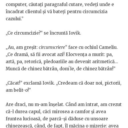
computer, căutați paragraful cutare, vedeți unde e
încadrat clientul și vă bateți pentru circumcizia
cazului.”
„Ce circumcizie?” se încruntă Iovik.
„Au, am greșit:
circumscriere
” face cu ochiul Cameliu.
„Ce dramă, să fii avocat azi! Elocvența a murit: pa,
artă, pa, retorică, pledoariile au devenit aritmetică...
Muncă de chinez bătrân, domʼle, de chinez bătrân!”
„Căcat!” exclamă Iovik. „Credeam că doar noi, pictorii,
am belit-o!”
Are draci, nu m-am înșelat. Când am intrat, am crezut
că-l durea capul, căci mirosea a camfor și avea
fruntea lucioasă, de parcă-și dăduse cu unsoare
chinezească, când, de fapt, îl măcina o mizerie: avea