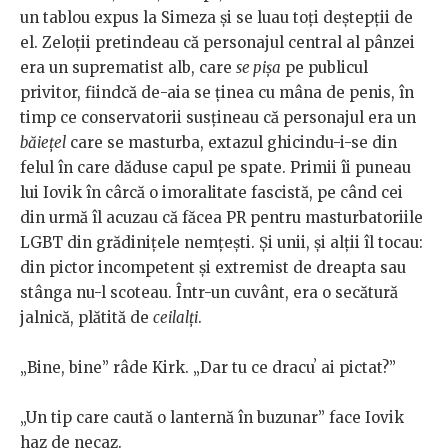
un tablou expus la Simeza și se luau toți deștepții de
el. Zeloții pretindeau că personajul central al pânzei
era un suprematist alb, care
se pișa
pe publicul
privitor, fiindcă de-aia se ținea cu mâna de penis, în
timp ce conservatorii susțineau că personajul era un
băiețel
care se masturba, extazul ghicindu-i-se din
felul în care dăduse capul pe spate. Primii îi puneau
lui Iovik în cârcă o imoralitate fascistă, pe când cei
din urmă îl acuzau că făcea PR pentru masturbatoriile
LGBT din grădinițele nemțești. Și unii, și alții îl tocau:
din pictor incompetent și extremist de dreapta sau
stânga nu-l scoteau. Într-un cuvânt, era o secătură
jalnică, plătită de
ceilalți
.
„Bine, bine” râde Kirk. „Dar tu ce dracuʼ ai pictat?”
„Un tip care caută o lanternă în buzunar” face Iovik
haz de necaz.