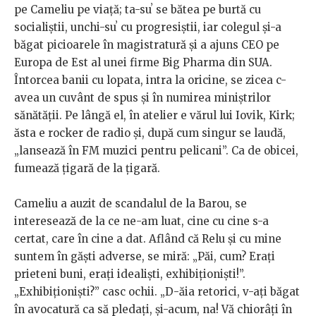
pe Cameliu pe viață; ta-suʼ se bătea pe burtă cu
socialiștii, unchi-suʼ cu progresiștii, iar colegul și-a
băgat picioarele în magistratură și a ajuns CEO pe
Europa de Est al unei firme Big Pharma din SUA.
Întorcea banii cu lopata, intra la oricine, se zicea c-
avea un cuvânt de spus și în numirea miniștrilor
sănătății. Pe lângă el, în atelier e vărul lui Iovik, Kirk;
ăsta e rocker de radio și, după cum singur se laudă,
„lansează în FM muzici pentru pelicani”. Ca de obicei,
fumează țigară de la țigară.
Cameliu a auzit de scandalul de la Barou, se
interesează de la ce ne-am luat, cine cu cine s-a
certat, care în cine a dat. Aflând că Relu și cu mine
suntem în găști adverse, se miră: „Păi, cum? Erați
prieteni buni, erați idealiști, exhibiționiști!”.
„Exhibiționiști?” casc ochii. „D-ăia retorici, v-ați băgat
în avocatură ca să pledați, și-acum, na! Vă chiorâți în