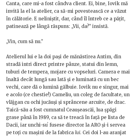
Canta, care mi-a fost cândva client. Ei, bine, Iovik mă
invită la el la atelier, ca să-mi povestească ce a văzut
în călătorie. E neliniștit, dar, când îl întreb ce a pățit,
patinează pe lângă răspuns: „Vii, da?” insistă.
„Vin, cum să nu.”
Atelierul lui e la doi pași de mănăstirea Antim, din
stradă intri direct printre pânze, statui din lemn,
tuburi de tempera, mojare cu vopseluri. Camera e mai
înaltă decât lungă sau lată și e luminată cu un bec
vechi, care dă o lumină gălbuie. Iovik nu e singur, mai
e acolo (ce chestie!) Cameliu, un coleg de facultate, un
vlăjgan cu ochi jucăuși și sprâncene arcuite, de drac.
Taică-său a fost cumnatul Ceaușeascăi, lua șpăgi
grase până în 1989, ca să te treacă în față pe lista de
Dacii, iar unchi-suʼ fusese director la ARO și-i servea
pe toți cu mașini de la fabrica
lui
. Cei doi l-au aranjat