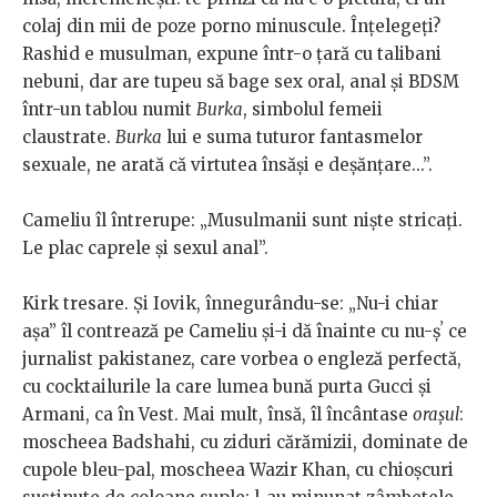
colaj din mii de poze porno minuscule. Înțelegeți?
Rashid e musulman, expune într-o țară cu talibani
nebuni, dar are tupeu să bage sex oral, anal și BDSM
într-un tablou numit
Burka
, simbolul femeii
claustrate.
Burka
lui e suma tuturor fantasmelor
sexuale, ne arată că virtutea însăși e deșănțare...”.
Cameliu îl întrerupe: „Musulmanii sunt niște stricați.
Le plac caprele și sexul anal”.
Kirk tresare. Și Iovik, înnegurându-se: „Nu-i chiar
așa” îl contrează pe Cameliu și-i dă înainte cu nu-șʼ ce
jurnalist pakistanez, care vorbea o engleză perfectă,
cu cocktailurile la care lumea bună purta Gucci și
Armani, ca în Vest. Mai mult, însă, îl încântase
orașul
:
moscheea Badshahi, cu ziduri cărămizii, dominate de
cupole bleu-pal, moscheea Wazir Khan, cu chioșcuri