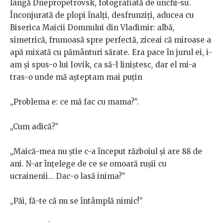
lângă Dnepropetrovsk, fotografiată de unchi-suʼ.
Înconjurată de plopi înalți, desfrunziți, aducea cu
Biserica Maicii Domnului din Vladimir: albă,
simetrică, frumoasă spre perfectă, ziceai că miroase a
apă mixată cu pământuri sărate. Era pace în jurul ei, i-
am și spus-o lui Iovik, ca să-l liniștesc, dar el mi-a
tras-o unde mă așteptam mai puțin
„Problema e: ce mă fac cu mama?”.
„Cum adică?”
„Maică-mea nu știe c-a început războiul și are 88 de
ani. N-ar înțelege de ce se omoară rușii cu
ucrainenii... Dac-o lasă inima?”
„Păi, fă-te că nu se întâmplă nimic!”