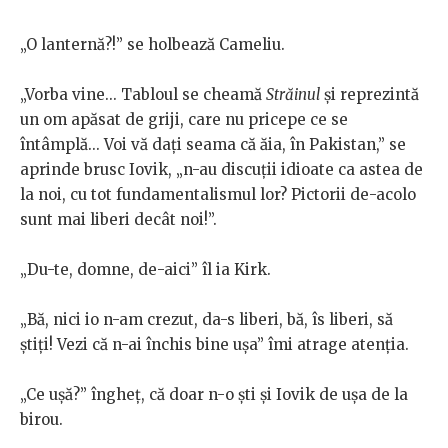
„O lanternă?!” se holbează Cameliu.
„Vorba vine... Tabloul se cheamă
Străinul
și reprezintă
un om apăsat de griji, care nu pricepe ce se
întâmplă... Voi vă dați seama că ăia, în Pakistan,” se
aprinde brusc Iovik, „n-au discuții idioate ca astea de
la noi, cu tot fundamentalismul lor? Pictorii de-acolo
sunt mai liberi decât noi!”.
„Du-te, domne, de-aici” îl ia Kirk.
„Bă, nici io n-am crezut, da-s liberi, bă, îs liberi, să
știți! Vezi că n-ai închis bine ușa” îmi atrage atenția.
„Ce ușă?” îngheț, că doar n-o ști și Iovik de ușa de la
birou.