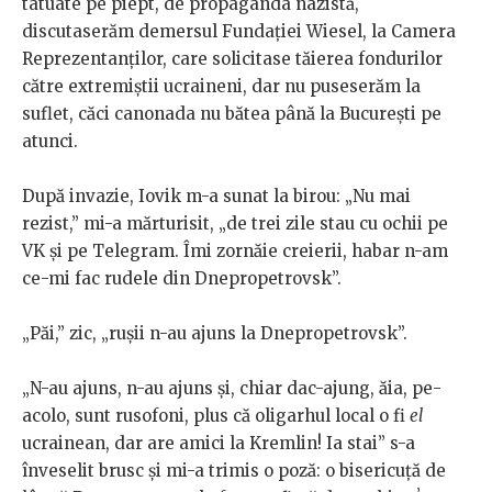
tatuate pe piept, de propaganda nazistă,
discutaserăm demersul Fundației Wiesel, la Camera
Reprezentanților, care solicitase tăierea fondurilor
către extremiștii ucraineni, dar nu puseserăm la
suflet, căci canonada nu bătea până la București pe
atunci.
După invazie, Iovik m-a sunat la birou: „Nu mai
rezist,” mi-a mărturisit, „de trei zile stau cu ochii pe
VK și pe Telegram. Îmi zornăie creierii, habar n-am
ce-mi fac rudele din Dnepropetrovsk”.
„Păi,” zic, „rușii n-au ajuns la Dnepropetrovsk”.
„N-au ajuns, n-au ajuns și, chiar dac-ajung, ăia, pe-
acolo, sunt rusofoni, plus că oligarhul local o fi
el
ucrainean, dar are amici la Kremlin! Ia stai” s-a
înveselit brusc și mi-a trimis o poză: o bisericuță de