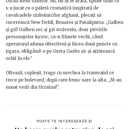
Ustad Kesu Samsor. Nu, nu ni le arată, spune doar că
s-a jucat cu o paletă cromatică inspirată de
cavalcadele războinicilor afghani, plecați să
cucerească New Dehli, Benares și Pataliputra. „Galben
și gri! Galben sec și gri străveziu, doar privirile
personajelor lucesc, ca-n filmele vechi, când
operatorul afuma obiectivul și făcea două puncte cu
țigara, obligând-o pe Greta Garbo să-și ațintească
ochii în ele.”
Oftează, copleșit, trage cu urechea la tramvaiul ce
trece pe bulevard, după care brusc sare la alta: „M-au
sunat verii din Ucraina!”.
POATE TE INTERESEAZĂ ȘI