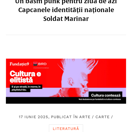
Un basm punk pentru ziua de azi
Capcanele identității naționale
Soldat Marinar
17 IUNIE 2025, PUBLICAT ÎN
ARTE
/
CARTE
/
LITERATURĂ