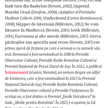
bisturiului tău, scrise Josephine
(Nemira, 1998),
Cel mai
înalt turn din Baabylon
(Nemira, 2002),
Imperiul
Marelui Graal
(Diasfera, 2006), câștigător al Premiului
Vladimir Colin în 2006,
Vindecătorul
(Cartea Românească,
2008),
Skipper de interzonă
(Millenium, 2012),
Ne vom
întoarce în Muribecca
(Nemira, 2014),
Iovik
(Millenium,
2014),
Eucronoza și alte nuvele
(Millenium, 2017).
Greva
păcătoșilor sau apocrifa unui evreu
(Nemira, 2017) este
prima operă de ficțiune pe care a semnat-o cu numele său
real. Romanul a fost nominalizat în 2018 la Premiile
Observator Cultural, Premiile Radio România Cultural și
Premiul Național de Proză Ziarul de Iași. În 2022, a publicat
Solomonarul
(n’autor, Nemira), un roman despre un altfel
de Eminescu, care a fost nominalizat în 2023 la Premiul
Național Ziarul de Iași, Premiile Radio România Cultural,
Premiile Observator cultural și Premiile Ficțiunea.ro. În
același an, a fost distins cu Premiul „Vasile Voiculescu“ la
Gala „Medic pentru România“. În 2025, i-a apărut, la Ed.