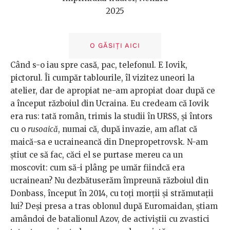
2025
O GĂSIȚI AICI
Când s-o iau spre casă, pac, telefonul. E Iovik,
pictorul. Îi cumpăr tablourile, îl vizitez uneori la
atelier, dar de apropiat ne-am apropiat doar după ce
a început războiul din Ucraina. Eu credeam că Iovik
era rus: tată român, trimis la studii în URSS, și întors
cu o
rusoaică
, numai că, după invazie, am aflat că
maică-sa e ucraineancă din Dnepropetrovsk. N-am
știut ce să fac, căci el se purtase mereu ca un
moscovit: cum să-i plâng pe umăr fiindcă era
ucrainean? Nu dezbătuserăm împreună războiul din
Donbass, început în 2014, cu toți morții și strămutații
lui? Deși presa a tras oblonul după Euromaidan, știam
amândoi de batalionul Azov, de activiștii cu zvastici