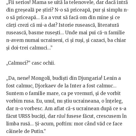
„Fii serios! Mama se uită la telenovele, dar dacă intră
din greșeală pe știri? N-o să priceapă, pur și simplu n-
o să priceapă... Ea a vrut să facă om din mine și ce
cărți crezi că mi-a dat? Istorie rusească, literatură
rusească, basme rusești... Unde mai pui că-n familie
n-avem numai ucraineni, ci și ruși, și cazaci, ba chiar
și doi-trei calmuci...”
„Calmuci?” casc ochii.
„Da, nene! Mongoli, budiști din Djungaria! Lenin a
fost calmuc, Djorkaev de la Inter a fost calmuc...
Suntem o familie mare, ca pe vremuri, și de vorbit
vorbim rusa. Eu, unul, nu știu ucraineana, o înțeleg,
dar n-o vorbesc. Am aflat că-s ucrainean după ce s-a
făcut URSS bucăți, dar
răul
fusese făcut, crescusem în
limba rusă... Și-acum, poftim: mor când văd ce face
câinele de Putin.”