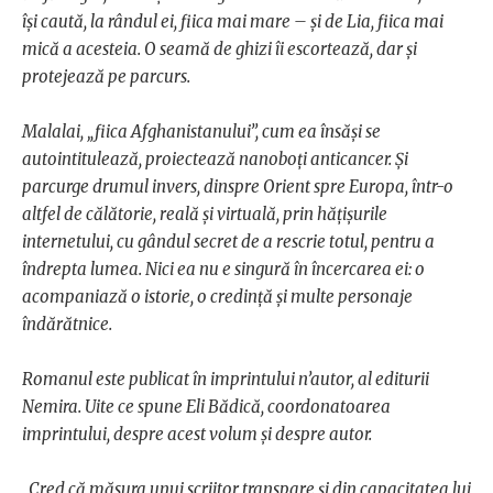
își caută, la rândul ei, fiica mai mare – și de Lia, fiica mai
mică a acesteia. O seamă de ghizi îi escortează, dar și
protejează pe parcurs.
Malalai, „fiica Afghanistanului”, cum ea însăși se
autointitulează, proiectează nanoboți anticancer. Și
parcurge drumul invers, dinspre Orient spre Europa, într-o
altfel de călătorie, reală și virtuală, prin hățișurile
internetului, cu gândul secret de a rescrie totul, pentru a
îndrepta lumea. Nici ea nu e singură în încercarea ei: o
acompaniază o istorie, o credință și multe personaje
îndărătnice.
Romanul este publicat în imprintului n’autor, al editurii
Nemira. Uite ce spune Eli Bădică, coordonatoarea
imprintului, despre acest volum și despre autor.
„Cred că măsura unui scriitor transpare și din capacitatea lui