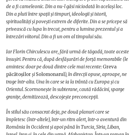
de a fi cameleonic. Din a nu-l găsi niciodată în același loc.
Din a pluti între spații și timpuri, ideologii și istorii,
spiritualități și povești extrem de diferite. Din a se pricepe să
privească cu lupa în trecut, pentru a lumina prezentul și a
întrezări viitorul. Din a fi un om al timpului său.
Iar Florin Chirculescu are, fără urmă de tăgadă, toate aceste
însușiri. Pentru că, după desfășurări de forță memorabile (le
amintesc doar pe două dintre cele mai recente:
Greva
păcătoșilor
și
Solomonarul
), în direcții opuse, aproape, ne
trage într-alta. Una în care se ia la trântă cu Europa și cu
Orientul. Scormonește în subterane, caută rădăcini, sparge
granițe, demitizează, descojește preconcepții.
În stilul său consacrat deja, pe două planuri care se
împletesc (într-altele), într-un ritm alert, într-o aventură din
România în Occident și apoi până în Turcia, Siria, Liban,
Israel, Iran și, în cele din urmă, Afghanistan. Într-un roman în