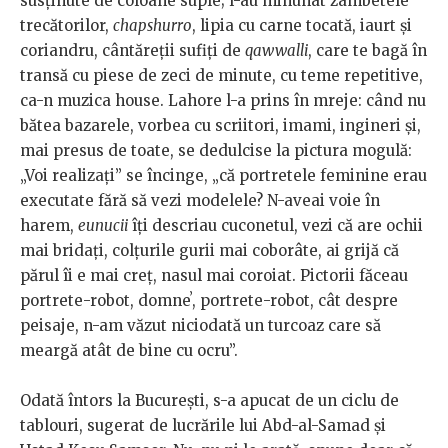
susținute de coloane suple; l-au minunat zâmbetele
trecătorilor,
chapshurro
, lipia cu carne tocată, iaurt și
coriandru, cântăreții sufiți de
qawwalli
, care te bagă în
transă cu piese de zeci de minute, cu teme repetitive,
ca-n muzica house. Lahore l-a prins în mreje: când nu
bătea bazarele, vorbea cu scriitori, imami, ingineri și,
mai presus de toate, se dedulcise la pictura mogulă:
„Voi realizați” se încinge, „că portretele feminine erau
executate fără să vezi modelele? N-aveai voie în
harem,
eunucii
îți descriau cuconetul, vezi că are ochii
mai bridați, colțurile gurii mai coborâte, ai grijă că
părul îi e mai creț, nasul mai coroiat. Pictorii făceau
portrete-robot, domneʼ, portrete-robot, cât despre
peisaje, n-am văzut niciodată un turcoaz care să
meargă atât de bine cu ocru”.
Odată întors la București, s-a apucat de un ciclu de
tablouri, sugerat de lucrările lui Abd-al-Samad și