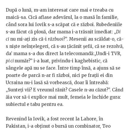
După o lună, m-am interesat care mai e treaba cu
maică-sa. Cică aflase adevărul, la o masă în familie,
când sora lui Iovik s-a scăpat că e război. Rubedeniile
s-au făcut că plouă, dar mama i-a trăsnit imediat: „
Di
ci
nu mi-ați zis că-i
răzbuoi
?”. Mesenii au scăldat-o, că-
s niște neînțelegeri, că s-au țăcănit șefii, că se rezolvă,
da’ mama s-a dus direct la telecomandă:„Undi-i TVR,
pi ci
număr?” i-a luat, privindu-i kaghebistic, că
sângele apă nu se face. Între timp însă, a ajuns să se
poarte de parcă n-ar fi război, nici pe frații ei din
Ucraina nu-i lasă să vorbească, doar îi întreabă:
„Sunteți vii? E vreunul rănit? Casele n-au căzut?”. Când
ăia vor să-i explice mai mult, femeia le închide gura:
subiectul e tabu pentru ea.
Revenind la Iovik, a fost recent la Lahore, în
Pakistan, i-a obținut o bursă un combinator, Teo