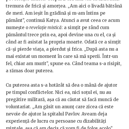
tremura de frică și amorțea. „Am aici o livadă bătrână
de meri. Am ieșit în grădină și m-am întins pe
pământ”, continuă Katya. Atunci a avut ceea ce acum
numește o
revelație mistică
: a simțit pe rând cum
pământul trece prin ea, apoi devine una cu el, ca și
când ar fi asistat la propria moarte. Odată ce a simțit
că-și pierde viața, a pierdut și frica. „După asta nu a
mai existat un moment în care să mă sperii. Într-un
fel, chiar am murit”, spune ea. Când teama s-a risipit,
a rămas doar puterea.
Cu puterea asta s-a hotărât să dea o mână de ajutor
pe timpul conflictelor. Nici ea, nici soțul ei, nu au
pregătire militară, așa că au căutat să facă muncă de
voluntariat. „Am găsit un anunț care zicea că este
nevoie de ajutor la spitalul Pavlov. Aveam deja
experiență de lucru cu persoane cu dizabilități
mintale, așa că am decis că vom fi de folos acolo”.