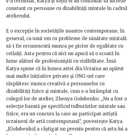
s-a terminat, Katya și soțul ei au continuat să lucreze
constant cu persoane cu dizabilități mintale în cadrul
atelierului.
E o excepție în societățile noastre contemporane, în
general, ca unui om cu probleme de sănătate mintală
să-i fie recunoscută munca pe picior de egalitate cu
ceilalți. Asta pentru că nici nu apucă să o scoată în
lume alături de profesioniștii cu vizibilitate. Însă
Katya spune că în lumea artei din Ucraina au apărut
mai multe inițiative private și ONG-uri care
răsplătesc munca creativă a persoanelor cu
dizabilități fizice și mintale, cum s-a întâmplat cu
colegul lor de atelier, Zhenya Golubenko. „Nu a fost o
selecție bazată pe specificul tulburărilor mintale sau
fizice, era un concurs la care au participat artiștii
ucraineni de artă contemporană”, povestește Katya.
„[Golubenko] a câștigat un premiu pentru că arta lui a