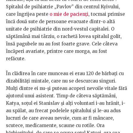
Spitalul de psihiatrie „Pavlov” din centrul Kyivului,
care îngrijea peste
o mie de pacienți
, tocmai primise
încă două sute de persoane evacuate dintr-o altă
unitate de psihiatrie din nord-vestul capitalei. O
săptămână mai târziu, o rachetă lovea spitalul golit,
însă pagubele nu au fost foarte grave. Cele câteva
încăperi avariate, printre care morga, au fost
refăcute.
În clădirea în care munceau ei erau 120 de bărbați cu
dizabilități mintale, care nu se descurcau singuri.
Mulți dintre ei nu-și puteau acoperi nevoile vitale fără
ajutorul unui asistent. Timp de câteva săptămâni,
Katya, soțul ei Stanislav și alți voluntari i-au hrănit, i-
au spălat, au frecat podelele spitalului și le-au adus
lucruri de care aveau nevoie, cum ar fi mâncare,
scutece, medicamente, scaune cu rotile. Ora
bărbieritului, de care se ocupa soțul Katyei, era cea