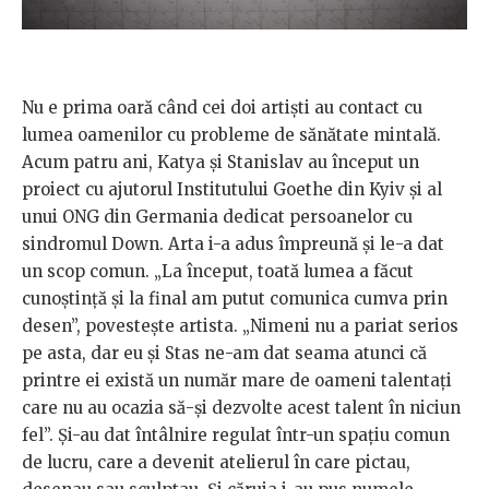
Nu e prima oară când cei doi artiști au contact cu
lumea oamenilor cu probleme de sănătate mintală.
Acum patru ani, Katya și Stanislav au început un
proiect cu ajutorul Institutului Goethe din Kyiv și al
unui ONG din Germania dedicat persoanelor cu
sindromul Down. Arta i-a adus împreună și le-a dat
un scop comun. „La început, toată lumea a făcut
cunoștință și la final am putut comunica cumva prin
desen”, povestește artista. „Nimeni nu a pariat serios
pe asta, dar eu și Stas ne-am dat seama atunci că
printre ei există un număr mare de oameni talentați
care nu au ocazia să-și dezvolte acest talent în niciun
fel”. Și-au dat întâlnire regulat într-un spațiu comun
de lucru, care a devenit atelierul în care pictau,