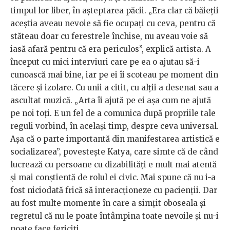
timpul lor liber, în așteptarea păcii. „Era clar că băieții
aceștia aveau nevoie să fie ocupați cu ceva, pentru că
stăteau doar cu ferestrele închise, nu aveau voie să
iasă afară pentru că era periculos”, explică artista. A
început cu mici interviuri care pe ea o ajutau să-i
cunoască mai bine, iar pe ei îi scoteau pe moment din
tăcere și izolare. Cu unii a citit, cu alții a desenat sau a
ascultat muzică. „Arta îi ajută pe ei așa cum ne ajută
pe noi toți. E un fel de a comunica după propriile tale
reguli vorbind, în același timp, despre ceva universal.
Așa că o parte importantă din manifestarea artistică e
socializarea”, povestește Katya, care simte că de când
lucrează cu persoane cu dizabilități e mult mai atentă
și mai conștientă de rolul ei civic. Mai spune că nu i-a
fost niciodată frică să interacționeze cu pacienții. Dar
au fost multe momente în care a simțit oboseala și
regretul că nu le poate întâmpina toate nevoile și nu-i
poate face fericiți.