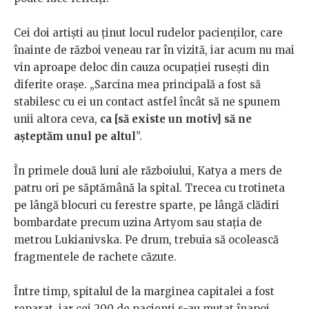
Cei doi artiști au ținut locul rudelor pacienților, care
înainte de război veneau rar în vizită, iar acum nu mai
vin aproape deloc din cauza ocupației rusești din
diferite orașe. „Sarcina mea principală a fost să
stabilesc cu ei un contact astfel încât să ne spunem
unii altora ceva,
ca [să existe un motiv] să ne
așteptăm unul pe altul
”.
În primele două luni ale războiului, Katya a mers de
patru ori pe săptămână la spital. Trecea cu trotineta
pe lângă blocuri cu ferestre sparte, pe lângă clădiri
bombardate precum uzina Artyom sau stația de
metrou Lukianivska. Pe drum, trebuia să ocolească
fragmentele de rachete căzute.
Între timp, spitalul de la marginea capitalei a fost
reparat, iar cei 200 de pacienți s-au mutat înapoi,