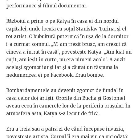
performance și filmul documentar.
Războiul a prins-o pe Katya în casa ei din nordul
capitalei, unde locuia cu soțul Stanislav Turina, și el
tot artist. O bubuitură puternică în ușa de la dormitor
i-a curmat somnul. „M-am trezit brusc, am crezut că
cineva a intrat în casă”, povestește Katya. „Am luat un
cuțit, am ieșit în curte, nu era nimeni acolo”. A auzit
același zgomot iar și iar și a căutat un răspuns la
nedumerirea ei pe Facebook. Erau bombe.
Bombardamentele au devenit zgomot de fundal în
casa celor doi artiști. Ororile din Bucha și Gostomel
aveau ecou în camerele lor de la periferia orașului. În
atmosfera asta, Katya s-a lecuit de frică.
Era a treia sau a patra zi de când începuse invazia,
povestește artista. Corpul îi era mai viu ca niciodată: