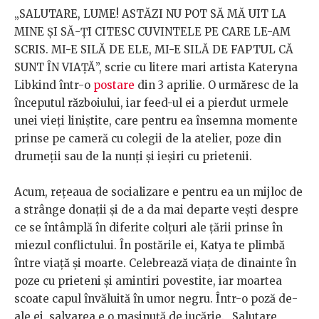
„SALUTARE, LUME! ASTĂZI NU POT SĂ MĂ UIT LA
MINE ȘI SĂ-ȚI CITESC CUVINTELE PE CARE LE-AM
SCRIS. MI-E SILĂ DE ELE, MI-E SILĂ DE FAPTUL CĂ
SUNT ÎN VIAȚĂ”, scrie cu litere mari artista Kateryna
Libkind într-o
postare
din 3 aprilie. O urmăresc de la
începutul războiului, iar feed-ul ei a pierdut urmele
unei vieți liniștite, care pentru ea însemna momente
prinse pe cameră cu colegii de la atelier, poze din
drumeții sau de la nunți și ieșiri cu prietenii.
Acum, rețeaua de socializare e pentru ea un mijloc de
a strânge donații și de a da mai departe vești despre
ce se întâmplă în diferite colțuri ale țării prinse în
miezul conflictului. În postările ei, Katya te plimbă
între viață și moarte. Celebrează viața de dinainte în
poze cu prieteni și amintiri povestite, iar moartea
scoate capul învăluită în umor negru. Într-o poză de-
ale ei, salvarea e o mașinuță de jucărie. „Salutare,