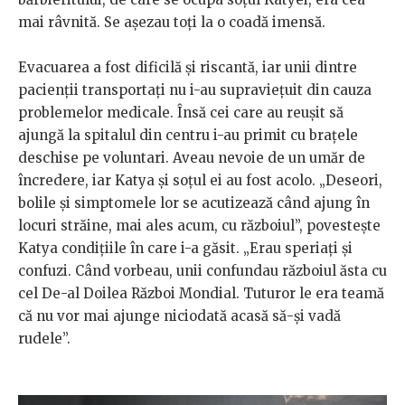
mai râvnită. Se așezau toți la o coadă imensă.
Evacuarea a fost dificilă și riscantă, iar unii dintre
pacienții transportați nu i-au supraviețuit din cauza
problemelor medicale. Însă cei care au reușit să
ajungă la spitalul din centru i-au primit cu brațele
deschise pe voluntari. Aveau nevoie de un umăr de
încredere, iar Katya și soțul ei au fost acolo. „Deseori,
bolile și simptomele lor se acutizează când ajung în
locuri străine, mai ales acum, cu războiul”, povestește
Katya condițiile în care i-a găsit. „Erau speriați și
confuzi. Când vorbeau, unii confundau războiul ăsta cu
cel De-al Doilea Război Mondial. Tuturor le era teamă
că nu vor mai ajunge niciodată acasă să-și vadă
rudele”.