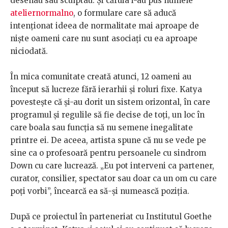
desenau sau sculptau. Și căruia i-au pus numele
ateliernormalno
, o formulare care să aducă
intenționat ideea de normalitate mai aproape de
niște oameni care nu sunt asociați cu ea aproape
niciodată.
În mica comunitate creată atunci, 12 oameni au
început să lucreze fără ierarhii și roluri fixe. Katya
povestește că și-au dorit un sistem orizontal, în care
programul și regulile să fie decise de toți, un loc în
care boala sau funcția să nu semene inegalitate
printre ei. De aceea, artista spune că nu se vede pe
sine ca o profesoară pentru persoanele cu sindrom
Down cu care lucrează. „Eu pot interveni ca partener,
curator, consilier, spectator sau doar ca un om cu care
poți vorbi”, încearcă ea să-și numească poziția.
După ce proiectul în parteneriat cu Institutul Goethe