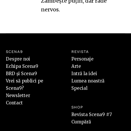
Zambeşte puţin, dar râde
nervos.
SCENA9
REVISTA
Despre noi
Personaje
Echipa Scena9
Arte
BRD și Scena9
Intră la idei
Vrei să publici pe
Lumea noastră
Scena9?
Special
Newsletter
Contact
SHOP
Revista Scena9 #7
Cumpără