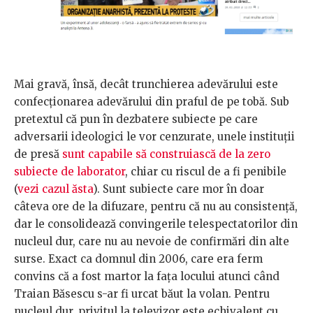
Mai gravă, însă, decât trunchierea adevărului este
confecționarea adevărului din praful de pe tobă. Sub
pretextul că pun în dezbatere subiecte pe care
adversarii ideologici le vor cenzurate, unele instituții
de presă
sunt capabile să construiască de la zero
subiecte de laborator
, chiar cu riscul de a fi penibile
(
vezi cazul ăsta
). Sunt subiecte care mor în doar
câteva ore de la difuzare, pentru că nu au consistență,
dar le consolidează convingerile telespectatorilor din
nucleul dur, care nu au nevoie de confirmări din alte
surse. Exact ca domnul din 2006, care era ferm
convins că a fost martor la fața locului atunci când
Traian Băsescu s-ar fi urcat băut la volan. Pentru
nucleul dur, privitul la televizor este echivalent cu