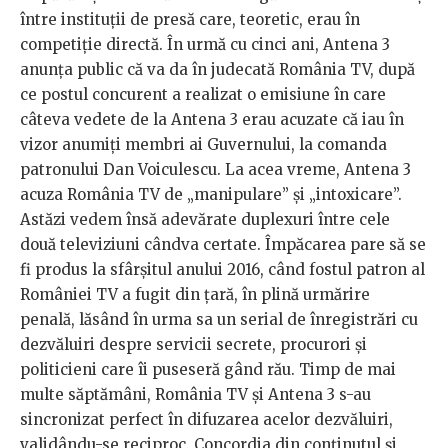
între instituții de presă care, teoretic, erau în
competiție directă. În urmă cu cinci ani, Antena 3
anunța public că va da în judecată România TV, după
ce postul concurent a realizat o emisiune în care
câteva vedete de la Antena 3 erau acuzate că iau în
vizor anumiți membri ai Guvernului, la comanda
patronului Dan Voiculescu. La acea vreme, Antena 3
acuza România TV de „manipulare” și „intoxicare”.
Astăzi vedem însă adevărate duplexuri între cele
două televiziuni cândva certate. Împăcarea pare să se
fi produs la sfârșitul anului 2016, când fostul patron al
României TV a fugit din țară, în plină urmărire
penală, lăsând în urma sa un serial de înregistrări cu
dezvăluiri despre servicii secrete, procurori și
politicieni care îi puseseră gând rău. Timp de mai
multe săptămâni, România TV și Antena 3 s-au
sincronizat perfect în difuzarea acelor dezvăluiri,
validându-se reciproc. Concordia din conținutul și