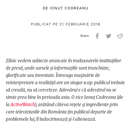
DE
IONUŢ CODREANU
PUBLICAT PE 21 FEBRUARIE 2018
Zilnic vedem subiecte aruncate în malaxoarele instituțiilor
de presă, unde sursele și informațiile sunt trunchiate,
glorificate sau inventate. Întreaga mașinărie de
reinterpretare a realității are un singur scop: publicul trebuie
să creadă, nu să cerceteze. Adevărul e că adevărul nu se
simte prea bine în perioada asta. O zice Ionuț Codreanu (de
la
ActiveWatch
), arătând câteva rețete și ingrediente prin
care televiziunile din România țin publicul departe de
problemele lui, îl îndoctrinează și-l alienează.