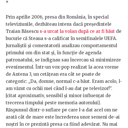
*
Prin aprilie 2006, presa din România, în special
televiziunile, dezbăteau intens dacă președintele
Traian Băsescu
s-a urcat la volan după ce ar fi băut
de
bucurie că Steaua s-a calificat în semifinalele UEFA.
Jurnaliștii și comentatorii analizau comportamentul
primului om din stat și, în funcție de agenda
patronatului, se indignau sau încercau să minimizeze
evenimentul. Într-un vox-pop realizat la acea vreme
de Antena 3, un cetățean era cât se poate de
categoric: „Da, domne, normal c-a băut. Eram acolo, l-
am văzut cu ochii mei când l-au dat pe televizor!”.
[citat aproximativ, sensibil și minor influențat de
trecerea timpului peste memoria autorului].
Răspunsul dintr-o suflare pe care l-a dat acel om ne
arată cât de mare este încrederea unor semeni de-ai
noștri în ce prezintă presa ca fiind adevărat. Nu mai