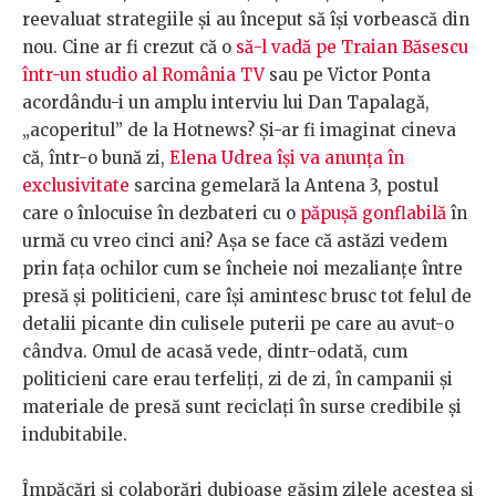
reevaluat strategiile și au început să își vorbească din
nou. Cine ar fi crezut că o
să-l vadă pe Traian Băsescu
într-un studio al România TV
sau pe Victor Ponta
acordându-i un amplu interviu lui Dan Tapalagă,
„acoperitul” de la Hotnews? Și-ar fi imaginat cineva
că, într-o bună zi,
Elena Udrea își va anunța în
exclusivitate
sarcina gemelară la Antena 3, postul
care o înlocuise în dezbateri cu o
păpușă gonflabilă
în
urmă cu vreo cinci ani? Așa se face că astăzi vedem
prin fața ochilor cum se încheie noi mezalianțe între
presă și politicieni, care își amintesc brusc tot felul de
detalii picante din culisele puterii pe care au avut-o
cândva. Omul de acasă vede, dintr-odată, cum
politicieni care erau terfeliți, zi de zi, în campanii și
materiale de presă sunt reciclați în surse credibile și
indubitabile.
Împăcări și colaborări dubioase găsim zilele acestea și