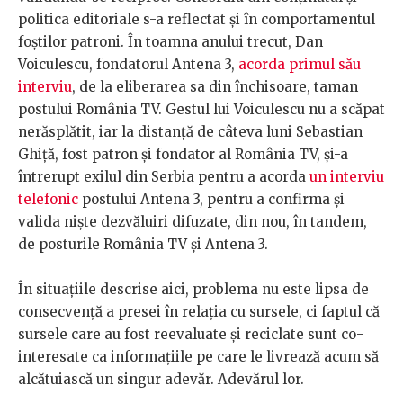
politica editoriale s-a reflectat și în comportamentul
foștilor patroni. În toamna anului trecut, Dan
Voiculescu, fondatorul Antena 3,
acorda primul său
interviu
, de la eliberarea sa din închisoare, taman
postului România TV. Gestul lui Voiculescu nu a scăpat
nerăsplătit, iar la distanță de câteva luni Sebastian
Ghiță, fost patron și fondator al România TV, și-a
întrerupt exilul din Serbia pentru a acorda
un interviu
telefonic
postului Antena 3, pentru a confirma și
valida niște dezvăluiri difuzate, din nou, în tandem,
de posturile România TV și Antena 3.
În situațiile descrise aici, problema nu este lipsa de
consecvență a presei în relația cu sursele, ci faptul că
sursele care au fost reevaluate și reciclate sunt co-
interesate ca informațiile pe care le livrează acum să
alcătuiască un singur adevăr. Adevărul lor.