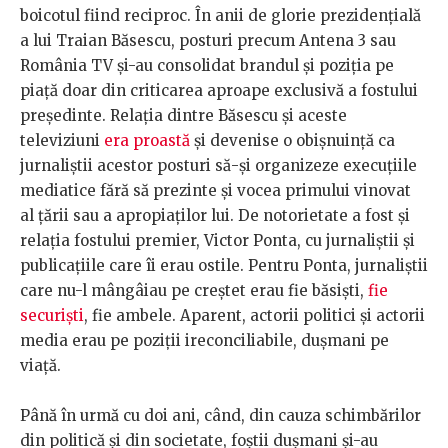
boicotul fiind reciproc. În anii de glorie prezidențială
a lui Traian Băsescu, posturi precum Antena 3 sau
România TV și-au consolidat brandul și poziția pe
piață doar din criticarea aproape exclusivă a fostului
președinte. Relația dintre Băsescu și aceste
televiziuni
era proastă
și devenise o obișnuință ca
jurnaliștii acestor posturi să-și organizeze execuțiile
mediatice fără să prezinte și vocea primului vinovat
al țării sau a apropiaților lui. De notorietate a fost și
relația fostului premier, Victor Ponta, cu jurnaliștii și
publicațiile care îi erau ostile. Pentru Ponta, jurnaliștii
care nu-l mângâiau pe creștet erau fie băsiști,
fie
securiști
, fie ambele. Aparent, actorii politici și actorii
media erau pe poziții ireconciliabile, dușmani pe
viață.
Până în urmă cu doi ani, când, din cauza schimbărilor
din politică și din societate, foștii dușmani și-au