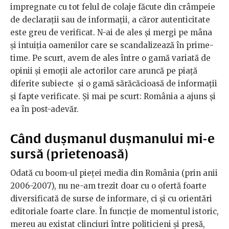
impregnate cu tot felul de colaje făcute din crâmpeie
de declarații sau de informații, a căror autenticitate
este greu de verificat. N-ai de ales și mergi pe mâna
și intuiția oamenilor care se scandalizează în prime-
time. Pe scurt, avem de ales între o gamă variată de
opinii și emoții ale actorilor care aruncă pe piață
diferite subiecte și o gamă sărăcăcioasă de informații
și fapte verificate. Și mai pe scurt: România a ajuns și
ea în post-adevăr.
Când dușmanul dușmanului mi-e
sursă (prietenoasă)
Odată cu boom-ul pieței media din România (prin anii
2006-2007), nu ne-am trezit doar cu o ofertă foarte
diversificată de surse de informare, ci și cu orientări
editoriale foarte clare. În funcție de momentul istoric,
mereu au existat clinciuri între politicieni și presă,