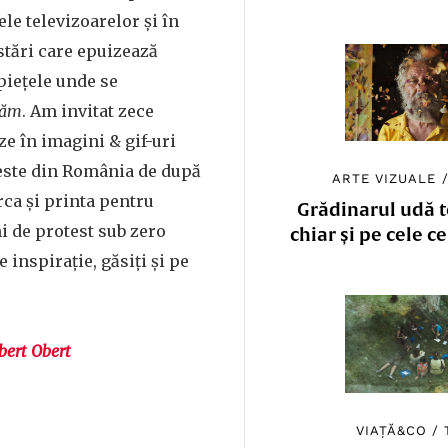
le televizoarelor și în
stări care epuizează
iețele unde se
tăm
. Am invitat zece
ze în imagini & gif-uri
este din România de după
ARTE VIZUALE
rca și printa pentru
Grădinarul udă to
i de protest sub zero
chiar și pe cele c
e inspirație, găsiți și pe
bert Obert
VIAȚĂ&CO
/