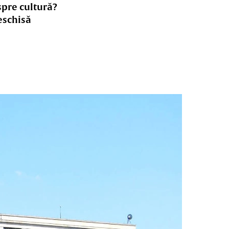
spre cultură?
eschisă