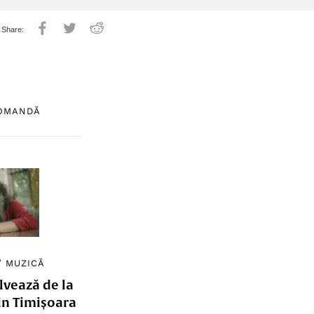
COMANDĂ
/
MUZICĂ
lvează de la
in Timișoara