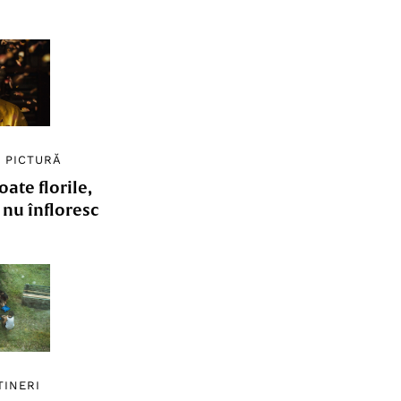
/
PICTURĂ
ate florile,
e nu înfloresc
TINERI