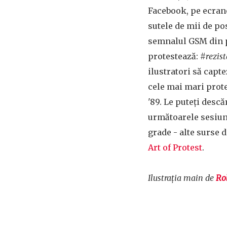
Facebook, pe ecrane
sutele de mii de po
semnalul GSM din p
protestează:
#rezis
ilustratori să capte
cele mai mari prot
'89. Le puteți descă
următoarele sesiun
grade - alte surse d
Art of Protest
.
Ilustrația main de
Ro