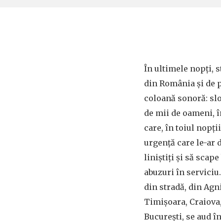
În ultimele nopți, s
din România și de 
coloană sonoră: sl
de mii de oameni, î
care, în toiul nopț
urgență care le-ar 
liniștiți și să sca
abuzuri în serviciu.
din stradă, din Agn
Timișoara, Craiova,
București, se aud î