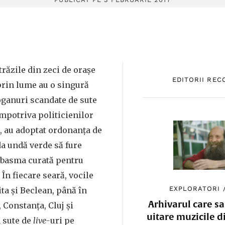
trăzile din zeci de orașe
EDITORII RE
prin lume au o singură
oganuri scandate de sute
mpotriva politicienilor
ii, au adoptat ordonanța de
da undă verde să fure
pe basma curată pentru
 În fiecare seară, vocile
EXPLORATORI
ita și Beclean, până în
Arhivarul care sa
 Constanța, Cluj și
uitare muzicile d
n sute de
live-
uri pe