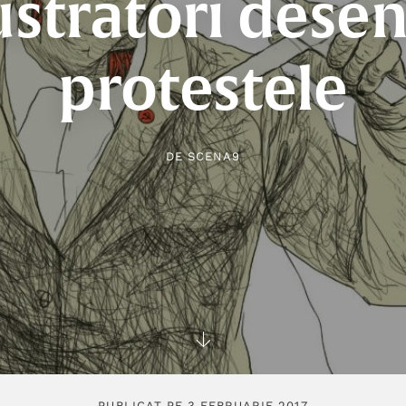
lustratori dese
protestele
DE
SCENA9
PUBLICAT PE 3 FEBRUARIE 2017