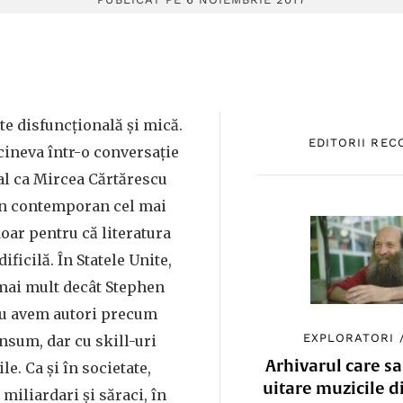
te disfuncţională și mică.
EDITORII RE
ineva într-o conversaţie
al ca Mircea Cărtărescu
ân contemporan cel mai
doar pentru că literatura
dificilă. În Statele Unite,
mai mult decât Stephen
nu avem autori precum
EXPLORATORI
nsum, dar cu skill-uri
Arhivarul care sa
le. Ca și în societate,
uitare muzicile d
miliardari și săraci, în