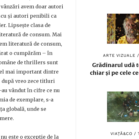
e vânzări avem doar autori
cu și autori penibili ca
er. Lipsește clasa de
literatură de consum. Mai
cem literatură de consum,
ărat o cumpărăm – în
ARTE VIZUALE
române de thrillers sunt
Grădinarul udă to
Cel mai important dintre
chiar și pe cele c
, după vreo zece titluri
au vândut în cifre ce nu
mia de exemplare, s-a
ața globală, unde se
umere.
VIAȚĂ&CO
/
 nu este o excepție de la