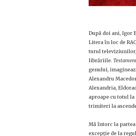
După doi ani, Igor 
Litera în loc de RAO
turul televiziunilor
librăriile.
Testament
genului, imaginează
Alexandru Macedon 
Alexandria, Eldorad
aproape cu totul l
trimiteri la ascend
Mă întorc la partea
excepție de la regu