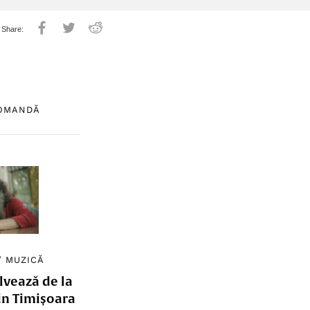
COMANDĂ
/
MUZICĂ
lvează de la
in Timișoara