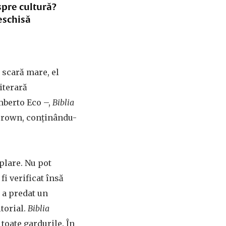
spre cultură?
eschisă
 scară mare, el
iterară
Umberto Eco –,
Biblia
 Brown, conținându-
plare. Nu pot
fi verificat însă
) a predat un
torial.
Biblia
e toate gardurile. În