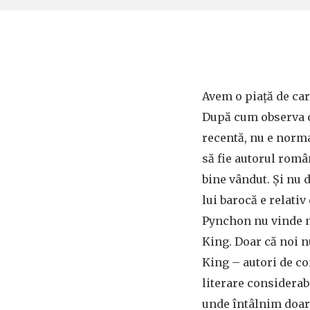
Avem o piață de car
După cum observa c
recentă, nu e norm
să fie autorul rom
bine vândut. Şi nu 
lui barocă e relativ 
Pynchon nu vinde 
King. Doar că noi 
King – autori de co
literare considerabi
unde întâlnim doar 