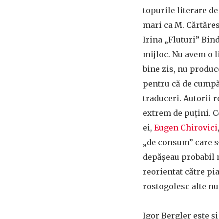
topurile literare d
mari ca M. Cărtăres
Irina „Fluturi” Bind
mijloc. Nu avem o 
bine zis, nu produ
pentru că de cump
traduceri. Autorii 
extrem de puțini. 
ei,
Eugen Chirovici
„de consum” care s-
depășeau probabil 
reorientat către pi
rostogolesc alte n
Igor Bergler este și