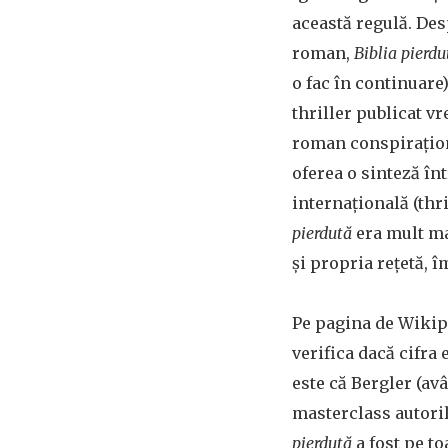
această regulă. Des
roman,
Biblia pierdu
o fac în continuare
thriller publicat v
roman conspiraționi
oferea o sinteză în
internațională (thri
pierdută
era mult ma
și propria rețetă, 
Pe pagina de Wikipe
verifica dacă cifra 
este că Bergler (av
masterclass autori
pierdută
a fost pe toa