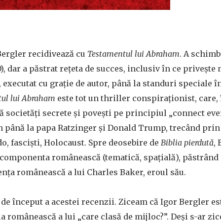
Bergler recidivează cu
Testamentul lui Abraham
. A schimb
), dar a păstrat rețeta de succes, inclusiv în ce privește
, executat cu grație de autor, până la standuri speciale î
ul lui Abraham
este tot un thriller conspiraționist, care, 
 societăți secrete și povești pe principiul „connect eve
până la papa Ratzinger și Donald Trump, trecând prin 
o, fasciști, Holocaust. Spre deosebire de
Biblia pierdută
,
a componenta românească (tematică, spațială), păstrând 
ența românească a lui Charles Baker, eroul său.
 de început a acestei recenzii. Ziceam că Igor Bergler est
la românească a lui „care clasă de mijloc?”. Deși s-ar zi