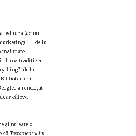
at editura (acum
 marketingul – de la
n mai toate
în buna tradiție a
rything”: de la
Biblioteca din
 Bergler a renunțat
doar câteva
e și nu este o
ce că
Testamentul lui