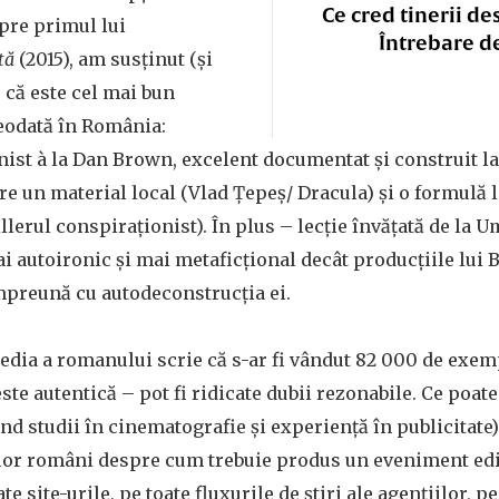
Ce cred tinerii de
pre primul lui
Întrebare d
tă
(2015), am susținut (și
) că este cel mai bun
reodată în România:
st à la Dan Brown, excelent documentat și construit la
tre un material local (Vlad Țepeș/ Dracula) și o formulă l
llerul conspiraționist). În plus – lecție învățată de la 
i autoironic și mai metaficțional decât producțiile lui
împreună cu autodeconstrucția ei.
dia a romanului scrie că s-ar fi vândut 82 000 de exem
este autentică – pot fi ridicate dubii rezonabile. Ce poate 
ând studii în cinematografie și experiență în publicitate
lor români despre cum trebuie produs un eveniment edi
te site-urile, pe toate fluxurile de știri ale agențiilor, p