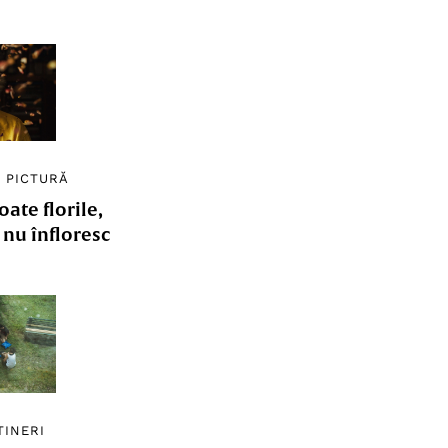
/
PICTURĂ
ate florile,
e nu înfloresc
TINERI