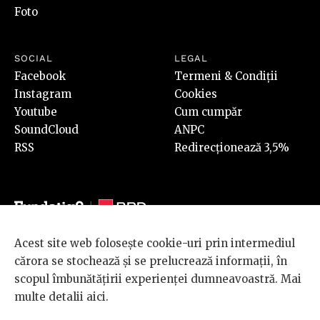
Foto
SOCIAL
LEGAL
Facebook
Termeni & Condiții
Instagram
Cookies
Youtube
Cum cumpăr
SoundCloud
ANPC
RSS
Redirecționează 3,5%
Acest site web folosește cookie-uri prin intermediul
© 2026 BRD Groupe Société Générale, toate drepturile rezervate.
cărora se stochează și se prelucrează informații, în
Scena 9 este un proiect sustinut de
BRD GROUPE SOCIÉTÉ
scopul îmbunătățirii experienței dumneavoastră. Mai
GÉNÉRALE
.
multe detalii
aici
.