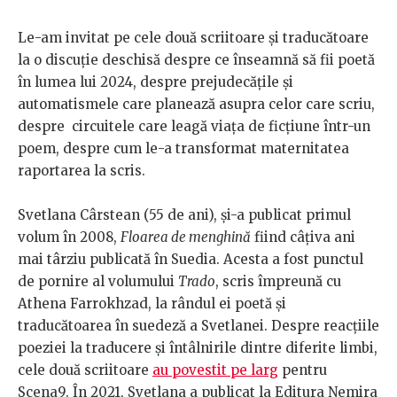
Le-am invitat pe cele două scriitoare și traducătoare
la o discuție deschisă despre ce înseamnă să fii poetă
în lumea lui 2024, despre prejudecățile și
automatismele care planează asupra celor care scriu,
despre circuitele care leagă viața de ficțiune într-un
poem, despre cum le-a transformat maternitatea
raportarea la scris.
Svetlana Cârstean (55 de ani), și-a publicat primul
volum în 2008,
Floarea de menghină
fiind câțiva ani
mai târziu publicată în Suedia. Acesta a fost punctul
de pornire al volumului
Trado
, scris împreună cu
Athena Farrokhzad, la rândul ei poetă și
traducătoarea în suedeză a Svetlanei. Despre reacțiile
poeziei la traducere și întâlnirile dintre diferite limbi,
cele două scriitoare
au povestit pe larg
pentru
Scena9. În 2021, Svetlana a publicat la Editura Nemira