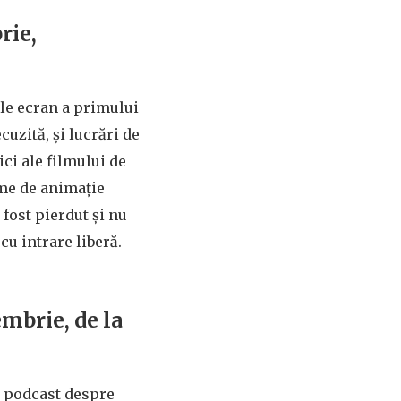
rie,
le ecran a primului
uzită, și lucrări de
ci ale filmului de
ilme de animație
 fost pierdut și nu
cu intrare liberă.
embrie, de la
 podcast despre