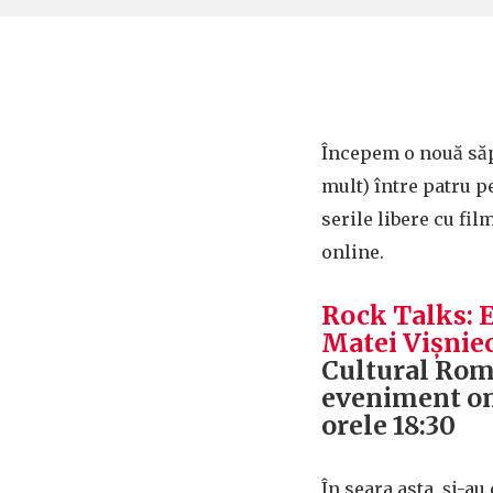
Începem o nouă să
mult) între patru p
serile libere cu fil
online.
Rock Talks: E
Matei Vișnie
Cultural Rom
eveniment onl
orele 18:30
În seara asta, și-au 