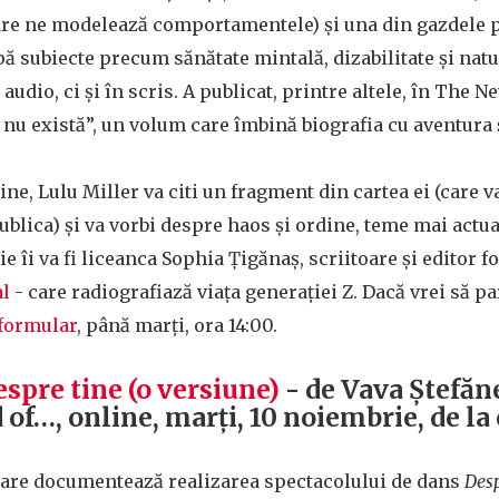
 care ne modelează comportamentele) și una din gazdele 
ă subiecte precum sănătate mintală, dizabilitate și natu
udio, ci și în scris. A publicat, printre altele, în The N
 nu există”, un volum care îmbină biografia cu aventura ș
ine, Lulu Miller va citi un fragment din cartea ei (care 
Publica) și va vorbi despre haos și ordine, teme mai actua
e îi va fi liceanca Sophia Țigănaș, scriitoare și editor f
al
- care radiografiază viața generației Z. Dacă vrei să par
formular
, până marți, ora 14:00.
spre tine (o versiune)
- de Vava Ștefăn
 of…, online, marți, 10 noiembrie, de la 
care documentează realizarea spectacolului de dans
Desp