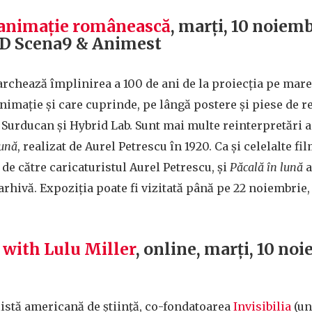
e animație românească
, marți, 10 noiemb
D Scena9 & Animest
rchează împlinirea a 100 de ani de la proiecția pe mare
imație și care cuprinde, pe lângă postere și piese de rec
Surducan și Hybrid Lab. Sunt mai multe reinterpretări ai
lună
, realizat de Aurel Petrescu în 1920. Ca și celelalte f
 de către caricaturistul Aurel Petrescu, și
Păcală în lună
a
arhivă. Expoziția poate fi vizitată până pe 22 noiembrie, 
 with Lulu Miller
, online, marți, 10 noi
listă americană de știință, co-fondatoarea
Invisibilia
(un