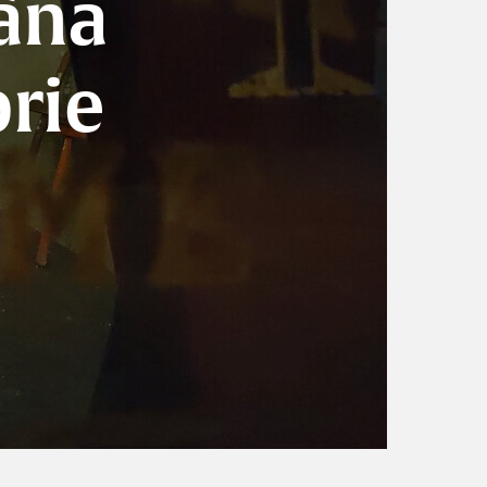
âna
brie