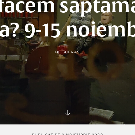
 facem săptăm
a? 9-15 noiem
DE
SCENA9
PUBLICAT PE 9 NOIEMBRIE 2020