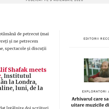
ptămână de petrecut (mai
EDITORII RE
ereți și ne petrecem
me, spectacole și discuții
lif Shafak meets
c
, Institutul
ân la Londra,
ine, luni, de la
EXPLORATORI
Arhivarul care sa
uitare muzicile d
dat întâlnire doi scriitori