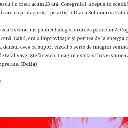
escu l-a creat acum 23 ani. Coregrafa l-a repus în scenă 
 îi are ca protagoniști pe artiștii Diana Solomon și Căt
avea 5 scene, iar publicul alegea ordinea primelor 4: Cop
cenă, Calul, era o improvizație și pornea de la energia cr
, dansul avea ca suport vizual o serie de imagini semna
 tatăl Vavei Ștefănescu. Imagini există și în versiunea 
rpretate.
(Delia)
n