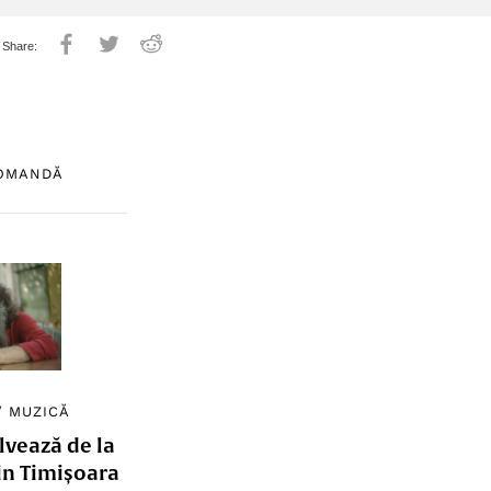
COMANDĂ
/
MUZICĂ
lvează de la
in Timișoara