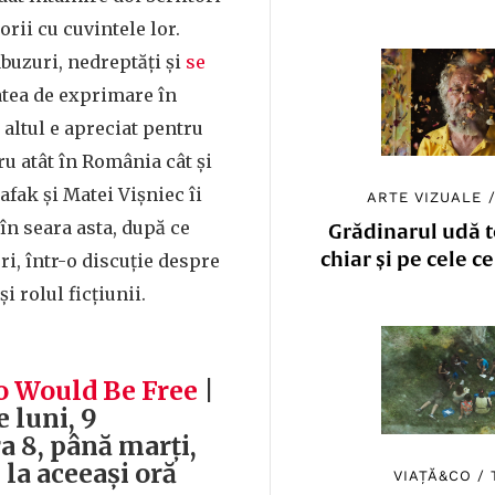
orii cu cuvintele lor.
buzuri, nedreptăți și
se
atea de exprimare în
 altul e apreciat pentru
ru atât în România cât și
hafak și Matei Vișniec îi
ARTE VIZUALE
 în seara asta, după ce
Grădinarul udă to
chiar și pe cele c
ri, într-o discuție despre
i rolul ficțiunii.
 Would Be Free
|
 luni, 9
a 8, până marți,
 la aceeași oră
VIAȚĂ&CO
/