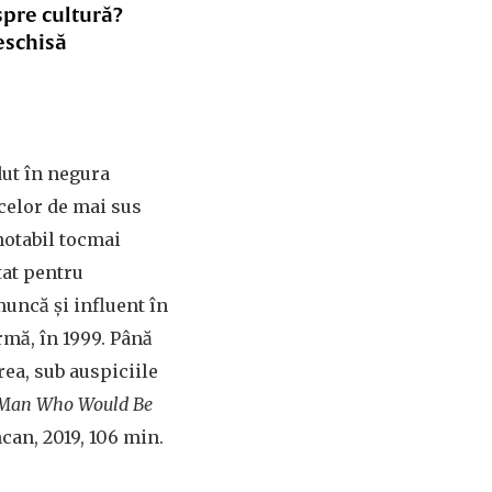
spre cultură?
eschisă
dut în negura
 celor de mai sus
notabil tocmai
tat pentru
muncă și influent în
rmă, în 1999. Până
rea, sub auspiciile
Man Who Would Be
can, 2019, 106 min.