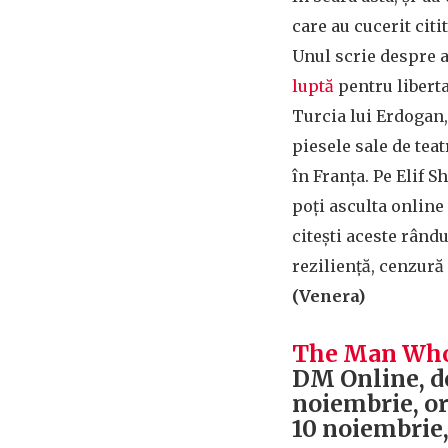
care au cucerit citit
Unul scrie despre a
luptă
pentru libert
Turcia lui Erdogan,
piesele sale de teat
în Franța. Pe Elif S
poți asculta online
citești aceste rându
reziliență, cenzură ș
(Venera)
The Man Who
DM Online, de
noiembrie, or
10 noiembrie,