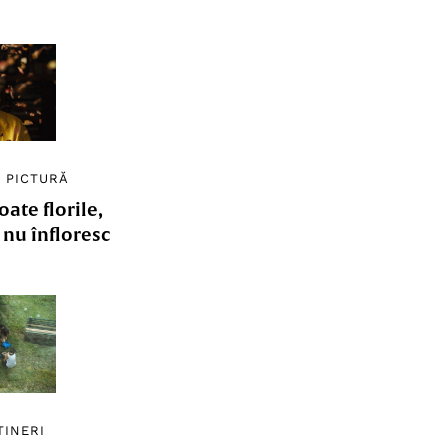
/
PICTURĂ
ate florile,
e nu înfloresc
TINERI