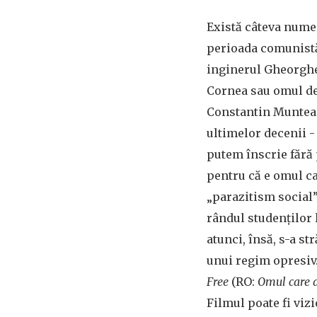
Există câteva nume 
perioada comunistă
inginerul Gheorghe
Cornea sau omul de
Constantin Munteanu
ultimelor decenii -
putem înscrie fără 
pentru că e omul c
„parazitism social”,
rândul studenților l
atunci, însă, s-a st
unui regim opresiv.
Free
(RO:
Omul care a 
Filmul poate fi viz