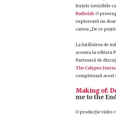
forțele invizibile
Radiolab
. O preocup
explorează nu doar a
cartea „De ce peștii
La întâlnirea de mâ
aceasta la editura 
Parteneră de discuți
The Calypso Journ
completează acest
Making of: De
me to the End
O producție video 