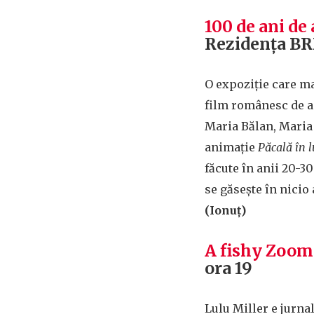
100 de ani d
Rezidența BR
O expoziție care ma
film românesc de an
Maria Bălan, Maria 
animație
Păcală în 
făcute în anii 20-30
se găsește în nicio 
(Ionuț)
A fishy Zoom
ora 19
Lulu Miller e jurna