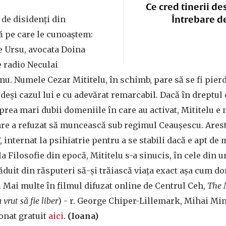
Ce cred tinerii de
Întrebare d
de disidenți din
 pe care le cunoaștem:
 Ursu, avocata Doina
 radio Neculai
. Numele Cezar Mititelu, în schimb, pare să se fi pier
 deși cazul lui e cu adevărat remarcabil. Dacă în dreptul
prea mari dubii domeniile în care au activat, Mititelu e 
are a refuzat să muncească sub regimul Ceaușescu. Ares
 internat la psihiatrie pentru a se stabili dacă e apt de 
a Filosofie din epocă, Mititelu s-a sinucis, în cele din u
răduit din răsputeri să-și trăiască viața exact așa cum do
 Mai multe în filmul difuzat online de Centrul Ceh,
The 
vrut să fie liber
) - r. George Chiper-Lillemark, Mihai Min
ionat gratuit
aici
.
(Ioana)