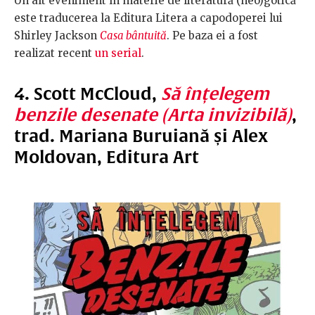
Un alt eveniment în materie de literatură (neo)gotică
este traducerea la Editura Litera a capodoperei lui
Shirley Jackson
Casa bântuită
. Pe baza ei a fost
realizat recent
un serial
.
4. Scott McCloud,
Să înțelegem
benzile desenate (Arta invizibilă)
,
trad. Mariana Buruiană și Alex
Moldovan, Editura Art