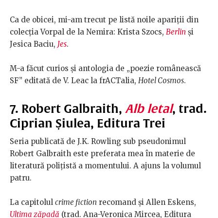
Ca de obicei, mi-am trecut pe listă noile apariții din
colecția Vorpal de la Nemira: Krista Szocs,
Berlin
și
Jesica Baciu,
Jes
.
M-a făcut curios și antologia de „poezie românească
SF” editată de V. Leac la frACTalia,
Hotel Cosmos
.
7. Robert Galbraith,
Alb letal
, trad.
Ciprian Șiulea, Editura Trei
Seria publicată de J.K. Rowling sub pseudonimul
Robert Galbraith este preferata mea în materie de
literatură polițistă a momentului. A ajuns la volumul
patru.
La capitolul
crime fiction
recomand și Allen Eskens,
Ultima zăpadă
(trad. Ana-Veronica Mircea, Editura