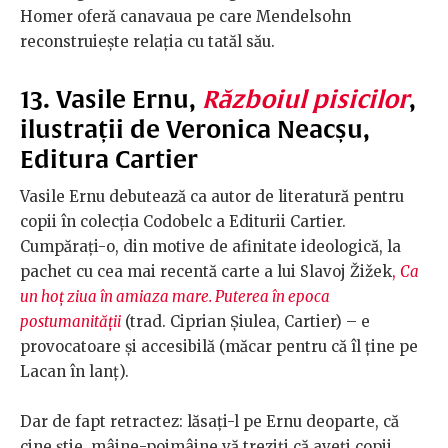
Homer oferă canavaua pe care Mendelsohn
reconstruiește relația cu tatăl său.
13. Vasile Ernu,
Războiul pisicilor
,
ilustrații de Veronica Neacșu,
Editura Cartier
Vasile Ernu debutează ca autor de literatură pentru
copii în colecția Codobelc a Editurii Cartier.
Cumpărați-o, din motive de afinitate ideologică, la
pachet cu cea mai recentă carte a lui Slavoj Žižek
,
Ca
un hoț ziua în amiaza mare. Puterea în epoca
postumanității
(trad. Ciprian Șiulea, Cartier) – e
provocatoare și accesibilă (măcar pentru că îl ține pe
Lacan în lanț).
Dar de fapt retractez: lăsați-l pe Ernu deoparte, că
cine știe, mâine-poimâine vă treziți că aveți copii