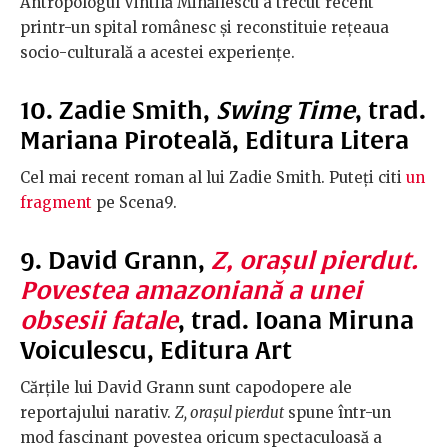
Antropologul Vintilă Mihăilescu a trecut recent
printr-un spital românesc și reconstituie rețeaua
socio-culturală a acestei experiențe.
10. Zadie Smith,
Swing Time
, trad.
Mariana Piroteală, Editura Litera
Cel mai recent roman al lui Zadie Smith. Puteți citi
un
fragment
pe Scena9.
9. David Grann,
Z, orașul pierdut.
Povestea amazoniană a unei
obsesii fatale
, trad. Ioana Miruna
Voiculescu, Editura Art
Cărțile lui David Grann sunt capodopere ale
reportajului narativ.
Z, orașul pierdut
spune într-un
mod fascinant povestea oricum spectaculoasă a