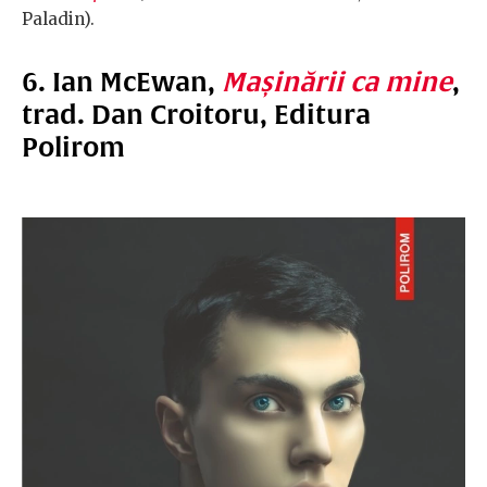
Paladin).
6. Ian McEwan,
Mașinării ca mine
,
trad. Dan Croitoru, Editura
Polirom