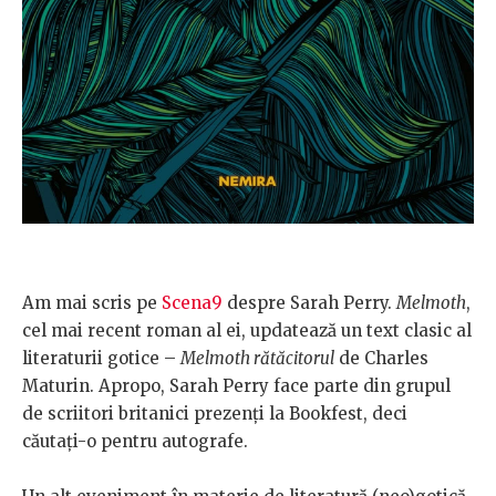
Am mai scris pe
Scena9
despre Sarah Perry.
Melmoth
,
cel mai recent roman al ei, updatează un text clasic al
literaturii gotice –
Melmoth rătăcitorul
de Charles
Maturin. Apropo, Sarah Perry face parte din grupul
de scriitori britanici prezenți la Bookfest, deci
căutați-o pentru autografe.