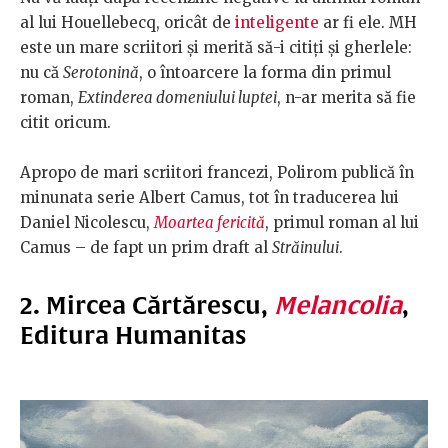
al lui Houellebecq, oricât de
inteligente
ar fi ele. MH
este un mare scriitori și merită să-i citiți și gherlele:
nu că
Serotonină
, o întoarcere la forma din primul
roman,
Extinderea domeniului luptei
, n-ar merita să fie
citit oricum.
Apropo de mari scriitori francezi, Polirom publică în
minunata serie Albert Camus, tot în traducerea lui
Daniel Nicolescu,
Moartea fericită
, primul roman al lui
Camus – de fapt un prim draft al
Străinului
.
2. Mircea Cărtărescu,
Melancolia
,
Editura Humanitas