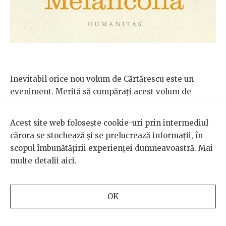
Inevitabil orice nou volum de Cărtărescu este un
eveniment. Merită să cumpărați acest volum de
nuvele, tipărit la 30 de ani după
Visul
, fie și doar ca să
puteți strâmba după aia din nas că „iar se repetă
Acest site web folosește cookie-uri prin intermediul
Cărtărescu”.
cărora se stochează și se prelucrează informații, în
scopul îmbunătățirii experienței dumneavoastră. Mai
Sunt prezenți cu cărți noi și Gabriel Liiceanu și H.-R.
multe detalii
aici
.
Patapievici, dar cei interesați le vor găsi și fără
ajutorul meu. Oricum, o să scriu în curând despre
Anii
urii
, culegerea adnotată de articole în care Patapievici
OK
își revizitează cariera de „băsist”. Mă-ntreb de ce-oi fi
pus ghilimele.