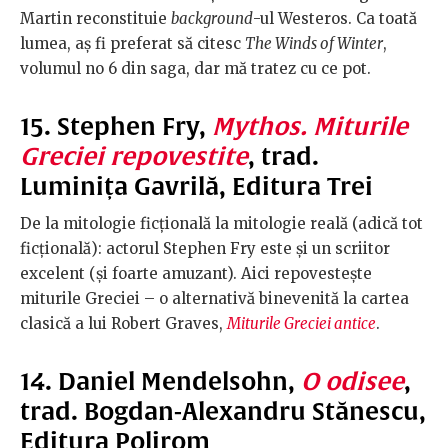
Martin reconstituie
background
-ul Westeros. Ca toată
lumea, aș fi preferat să citesc
The Winds of Winter
,
volumul no 6 din saga, dar mă tratez cu ce pot.
15. Stephen Fry,
Mythos. Miturile
Greciei repovestite
, trad.
Luminița Gavrilă, Editura Trei
De la mitologie ficțională la mitologie reală (adică tot
ficțională): actorul Stephen Fry este și un scriitor
excelent (și foarte amuzant). Aici repovestește
miturile Greciei – o alternativă binevenită la cartea
clasică a lui Robert Graves,
Miturile Greciei antice
.
14. Daniel Mendelsohn,
O odisee
,
trad. Bogdan-Alexandru Stănescu,
Editura Polirom