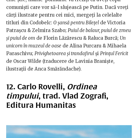
comuniști care vor să-l slujească pe Putin. Dacă vreți
cărți ilustrate pentru cei mici, mergeți la celelalte
titluri din Codobelc:
O șansă pentru Bilețel
de Victoria
Patrașcu & Zelmira Szabo;
Puiul de balaur, puiul de zmeu
și puiul de om
de Florin Lăzărescu & Raluca Burcă;
Un
unicorn în muzeul de oase
de Alina Purcaru & Mihaela
Paraschivu;
Privighetoarea și trandafirul
și
Prințul Fericit
de Oscar Wilde (traducere de Lavinia Braniște,
ilustrații de Anca Smărăndache).
12. Carlo Rovelli,
Ordinea
timpului
, trad. Vlad Zografi,
Editura Humanitas