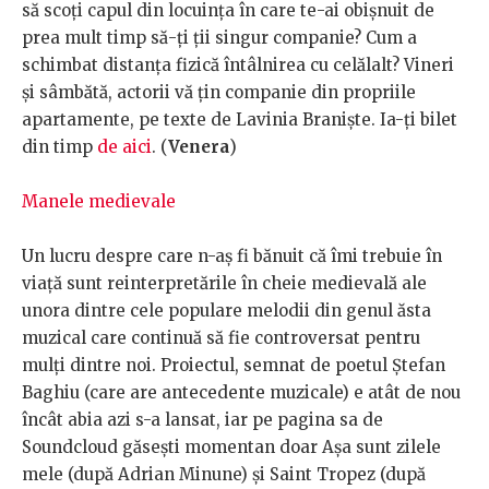
să scoți capul din locuința în care te-ai obișnuit de
prea mult timp să-ți ții singur companie? Cum a
schimbat distanța fizică întâlnirea cu celălalt? Vineri
și sâmbătă, actorii vă țin companie din propriile
apartamente, pe texte de Lavinia Braniște. Ia-ți bilet
din timp
de aici
. (
Venera
)
Manele medievale
Un lucru despre care n-aș fi bănuit că îmi trebuie în
viață sunt reinterpretările în cheie medievală ale
unora dintre cele populare melodii din genul ăsta
muzical care continuă să fie controversat pentru
mulți dintre noi. Proiectul, semnat de poetul Ștefan
Baghiu (care are antecedente muzicale) e atât de nou
încât abia azi s-a lansat, iar pe pagina sa de
Soundcloud găsești momentan doar Așa sunt zilele
mele (după Adrian Minune) și Saint Tropez (după