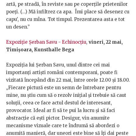
artă, pe stradă, în reviste sau pe coperțile prietenilor
poeți. (...) Mă infiltrez ca apa. Îmi place să desenez cu
capu', nu cu mîna. Tot timpul. Prezentarea asta e tot
un desen.”
Expoziție Șerban Savu - Echinocțiu
,
vineri, 22 mai,
Timișoara, Kunsthalle Bega
Expoziția lui Șerban Savu, unul dintre cei mai
importanți artiști români contemporani, poate fi
vizitată începând din 22 mai, între orele 12.00 și 18.00.
„Fiecare pictură este un semn de întrebare pentru
mine, nu știu cum să o rezolv inițial și trebuie să caut
soluții, ceea ce face actul destul de interesant,
provocator. Ideal ar fi să te pui la lucru și să faci
abstracție că ești pictor. Desigur, vin anumite
mecanisme vizuale care te îndrumă să abordezi o
anumită manieră, dar uneori este bine să îți dai peste