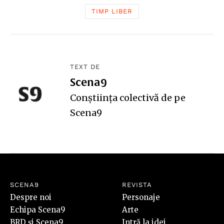
TIMP LIBER
TEXT DE
Scena9
Conștiința colectivă de pe
Scena9
SCENA9
REVISTA
Despre noi
Personaje
Echipa Scena9
Arte
BRD și Scena9
Intră la idei