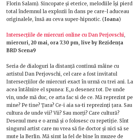
Florin Salam). Sincopate și eterice, melodiile își pierd
total îndemnul la explozii în dans pe care-l aduceau
originalele, însă au ceva super-hipnotic. (
Ioana
)
Intersecțiile de miercuri online cu Dan Perjovschi
,
miercuri, 20 mai, ora 7.30 pm, live by Rezidența
BRD Scena9
Seria de dialoguri la distanță continuă mâine cu
artistul Dan Perjovschi, cel care a fost invitatul
Intersecțiilor de miercuri exact în urmă cu trei ani. La
acea întâlnire el spunea: E„u desenez tot. De unde
vin, unde mă duc, ce arta fac si de ce. Mă reprezint pe
mine? Pe tine? Țara? Ce-i aia sa-ti reprezinți țara. Sau
cultura de unde vii? Vii? Sau morți? Care cultură?
Desenul meu e o armă și o folosesc cu repetiție. Sînt
singurul artist care nu vrea să fie doctor și nici să se
mute la Berlin. Mă simt la fel de bine în muzee de