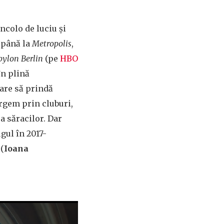
incolo de luciu și
până la
Metropolis
,
bylon Berlin
(pe
HBO
în plină
are să prindă
argem prin cluburi,
a săracilor. Dar
gul în 2017-
 (
Ioana