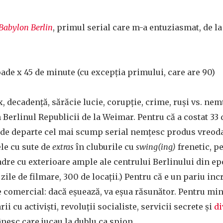
Babylon Berlin
, primul serial care m-a entuziasmat, de l
ade x 45 de minute (cu excepția primului, care are 90)
, decadență, sărăcie lucie, corupție, crime, ruși vs. nemț
în Berlinul Republicii de la Weimar. Pentru că a costat 33
e de departe cel mai scump serial nemțesc produs vreodat
le cu sute de
extras
în cluburile cu
swing(ing)
frenetic, pe
dre cu exterioare ample ale centrului Berlinului din ep
 zile de filmare, 300 de locații.) Pentru că e un pariu inc
 comercial: dacă eșuează, va eșua răsunător. Pentru min
ii cu activiști, revoluții socialiste, servicii secrete și
di
esc care jucau la dublu ca spion.