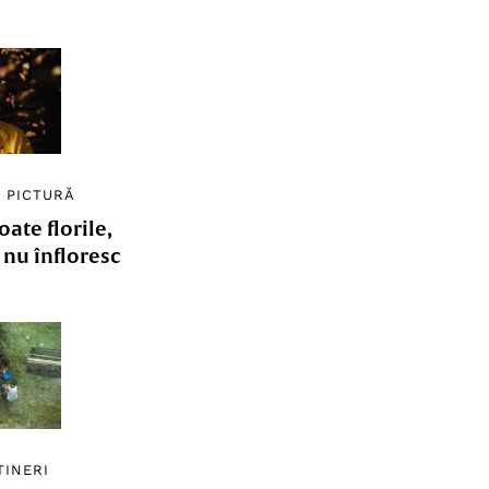
/
PICTURĂ
ate florile,
e nu înfloresc
TINERI