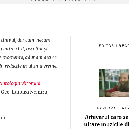
cu timpul, dar cum-necum
EDITORII RE
entru citit, ascultat și
 de momente, adunăm aici ce
n redacție în ultima vreme.
Antologia viitorului
,
Gee, Editura Nemira,
EXPLORATORI
Arhivarul care sa
ini
uitare muzicile d