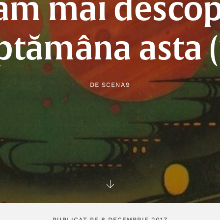
am mai descop
ptămâna asta (
DE
SCENA9
PUBLICAT PE 8 DECEMBRIE 2017