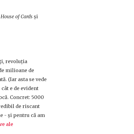
a
House of Cards
și
i, revoluția
 de milioane de
ă. (Iar asta se vede
 cât e de evident
ocă. Concret: 5000
redibil de riscant
e - și pentru că am
ve ale