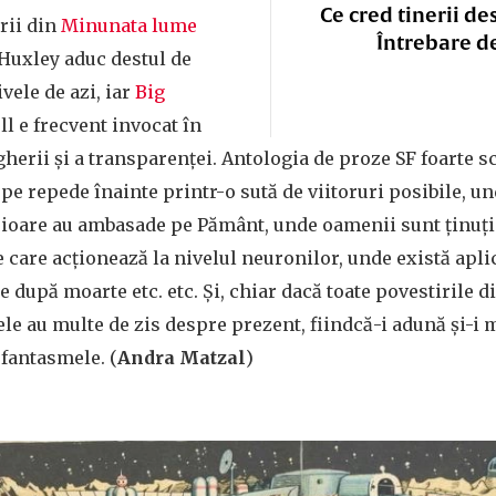
Ce cred tinerii de
orii din
Minunata lume
Întrebare d
Huxley aduc destul de
vele de azi, iar
Big
ll e frecvent invocat în
herii și a transparenței. Antologia de proze SF foarte sc
 pe repede înainte printr-o sută de viitoruri posibile, u
rioare au ambasade pe Pământ, unde oamenii sunt ținuți 
 care acționează la nivelul neuronilor, unde există aplic
după moarte etc. etc. Și, chiar dacă toate povestirile d
 ele au multe de zis despre prezent, fiindcă-i adună și-i
i fantasmele. (
Andra Matzal
)