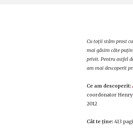
Cu toții stăm prost 
mai găsim câte puțin p
privit. Pentru astfel
am mai descoperit pri
Ce am descoperit:
coordonator Henry 
2012
Cât te ține:
413 pag