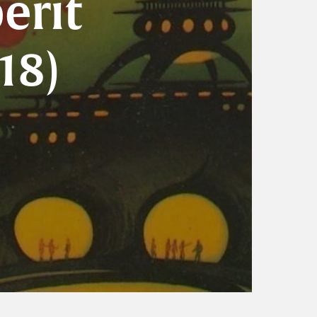
erit
18)