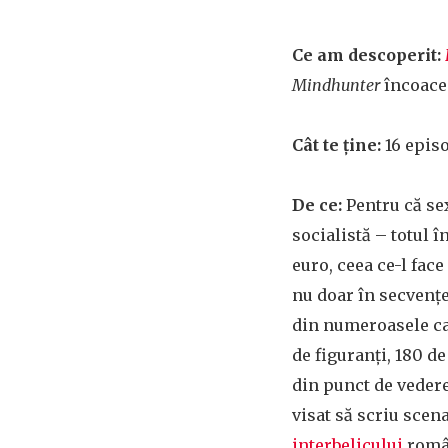
Ce am descoperit:
Mindhunter
încoace
Cât te ține:
16 episo
De ce:
Pentru că sex
socialistă – totul 
euro, ceea ce-l fac
nu doar în secvențe
din numeroasele ca
de figuranți, 180 de
din punct de vedere
visat să scriu scenar
interbelicului
român