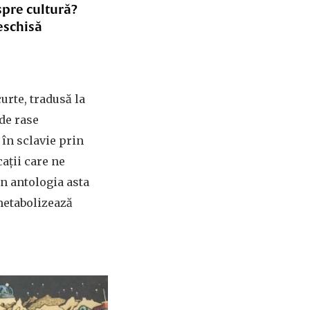
spre cultură?
eschisă
urte, tradusă la
nde rase
în sclavie prin
ații care ne
in antologia asta
 metabolizează