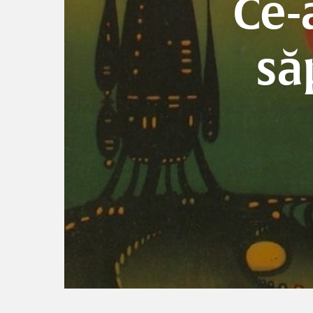
Ce-
să