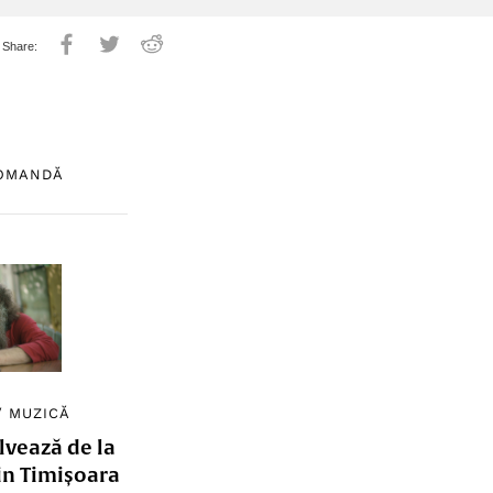
COMANDĂ
/
MUZICĂ
lvează de la
in Timișoara