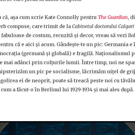
u că, așa cum scrie Kate Connolly pentru
The Guardian
, d
erb compuse, care trimit de la
Cabinetul doctorului Calgari
e fabuloase de costum, recuzită și decor, vreau să vezi
Ba
pentru că e aici și acum. Gândește-te un pic: Germania e 
ocrația (germană și globală) e fragilă. Naționalismul p
ce mai adânci prin colțurile lumii. Între timp, noi ne sp
ipsterizăm un pic pe socialisme, lăcrimăm nițel de grij
golirea ei de neoprit, poate să treacă peste noi cu tăvălu
 cum a făcut-o în Berlinul lui 1929-1934 și mai ales după.