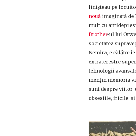
linișteau pe locuit
nouă
imaginată de 
mult cu antidepresi
Brother
-ul lui Orwe
societatea supraveg
Nemira, e călătorie
extraterestre supe
tehnologii avansate
mențin memoria vie 
sunt despre viitor,
obsesiile, fricile, ș