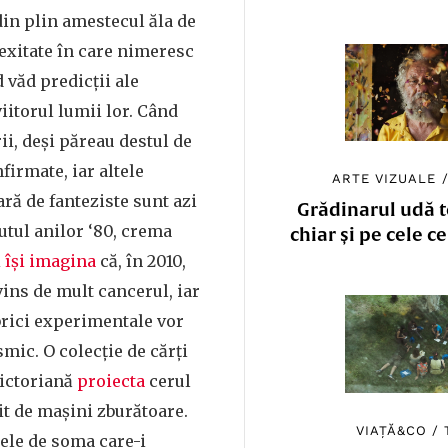
din plin amestecul ăla de
exitate în care nimeresc
 văd predicții ale
itorul lumii lor. Când
ii, deși păreau destul de
nfirmate, iar altele
ARTE VIZUALE
ară de fanteziste sunt azi
Grădinarul udă to
putul anilor ‘80, crema
chiar și pe cele c
i
își imagina
că, în 2010,
vins de mult cancerul, iar
brici experimentale vor
smic. O colecție de cărți
victoriană
proiecta
cerul
it de mașini zburătoare.
VIAȚĂ&CO
/
zele de soma care-i