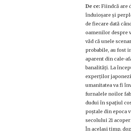
De ce:
Fiindcă are 
înduioșare și perpl
de fiecare dată când
oamenilor despre vi
văd că unele scenar
probabile, au fost i
aparent din cale-af
banalități. La înce
experților japonez
umanitatea va fi în
furnalele noilor fa
dudui în spațiul co
poștale din epoca 
secolului 21 acoper
În același timp, do