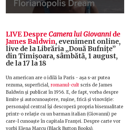
LIVE Despre
Camera lui Giovanni
de
James Baldwin
, eveniment online,
live de la Librăria „Două Bufnițe”
din Timișoara, sâmbătă, 1 august,
de la 17 la 18
Un american are o idilă la Paris - așa s-ar putea
rezuma, superficial,
romanul-cult
scris de James
Baldwin și publicat în 1956. E, de fapt, vorba despre
limite și autocunoaștere, rușine, frică și vinovăție:
personajul central își descoperă propria bisexualitate
printr-o relație cu un barman italian (Giovanni) pe
care-l cunoaște în capitala Franței. Despre carte vor
vorbi Elena Marcu (Black Button Books),