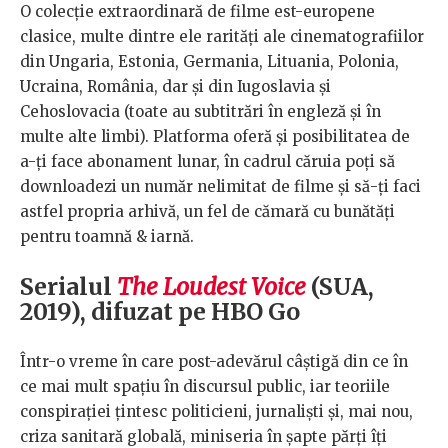
O colecție extraordinară de filme est-europene
clasice, multe dintre ele rarități ale cinematografiilor
din Ungaria, Estonia, Germania, Lituania, Polonia,
Ucraina, România, dar și din Iugoslavia și
Cehoslovacia (toate au subtitrări în engleză și în
multe alte limbi). Platforma oferă și posibilitatea de
a-ți face abonament lunar, în cadrul căruia poți să
downloadezi un număr nelimitat de filme și să-ți faci
astfel propria arhivă, un fel de cămară cu bunătăți
pentru toamnă & iarnă.
Serialul
The Loudest Voice
(SUA,
2019), difuzat pe HBO Go
Într-o vreme în care post-adevărul câștigă din ce în
ce mai mult spațiu în discursul public, iar teoriile
conspirației țintesc politicieni, jurnaliști și, mai nou,
criza sanitară globală, miniseria în șapte părți îți