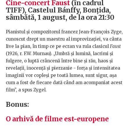
Cine-concert Faust
(în cadrul
TIFF), Castelul Bánffy, Bonțida,
sâmbătă, 1 august, de la ora 21:30
Pianistul și compozitorul francez Jean-François Zyge,
cunoscut drept un maestru al improvizației, va cânta
live la pian, în timp ce pe ecran va rula clasicul
Faust
(1926, r. F.W. Murnau). „Umbră și lumină, lacrimi și
fulgere, o luptă crâncenă între bine și rău, haos și
revelații, inocență și pierzanie - forța și intensitatea
imaginii vor copleși pe toată lumea, sunt sigur, așa
cum a fost de fiecare dată când am acompaniat acest
film”, a spus Zygel.
Bonus:
O arhivă de filme est-europene