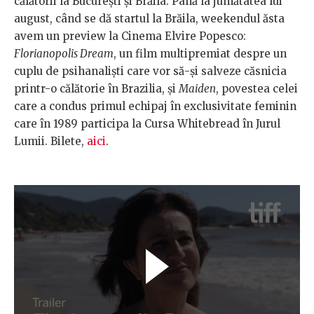
călătorii la București și Brăila. Până la jumătatea lui
august, când se dă startul la Brăila, weekendul ăsta
avem un preview la Cinema Elvire Popesco:
Florianopolis Dream
, un film multipremiat despre un
cuplu de psihanaliști care vor să-și salveze căsnicia
printr-o călătorie în Brazilia, și
Maiden
, povestea celei
care a condus primul echipaj în exclusivitate feminin
care în 1989 participa la Cursa Whitebread în Jurul
Lumii. Bilete,
aici
.