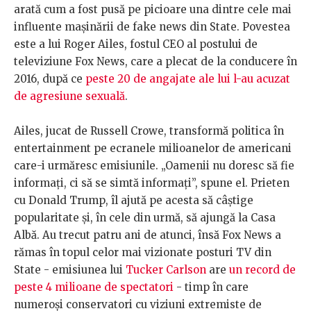
arată cum a fost pusă pe picioare una dintre cele mai
influente mașinării de fake news din State. Povestea
este a lui Roger Ailes, fostul CEO al postului de
televiziune Fox News, care a plecat de la conducere în
2016, după ce
peste 20 de angajate ale lui l-au acuzat
de agresiune sexuală
.
Ailes, jucat de Russell Crowe, transformă politica în
entertainment pe ecranele milioanelor de americani
care-i urmăresc emisiunile. „Oamenii nu doresc să fie
informați, ci să se simtă informați”, spune el. Prieten
cu Donald Trump, îl ajută pe acesta să câștige
popularitate și, în cele din urmă, să ajungă la Casa
Albă. Au trecut patru ani de atunci, însă Fox News a
rămas în topul celor mai vizionate posturi TV din
State - emisiunea lui
Tucker Carlson
are
un record de
peste 4 milioane de spectatori
- timp în care
numeroși conservatori cu viziuni extremiste de