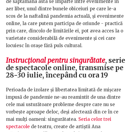
de săptămâna asta se împarte între evenimente în
aer liber, unul dintre bunele obiceiuri pe care le-a
scos de la naftalină pandemia actuală, și evenimente
online, la care putem participa de oriunde - practică
prin care, dincolo de limitările ei, pot avea acces la o
varietate considerabilă de evenimente și cei care
locuiesc în orașe fără puls cultural.
Instrucțional pentru singurătate
, serie
de spectacole online, transmise pe
28-30 iulie, începând cu ora 19
Perioada de izolare și libertatea limitată de mișcare
impusă de pandemie ne-au reamintit de una dintre
cele mai usturătoare probleme despre care nu se
vorbește aproape deloc, deși afectează din ce în ce
mai mulți oameni: singurătatea.
Seria celor trei
spectacole
de teatru, create de artiștii Ana