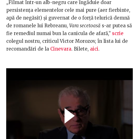
„Filmat într-un alb-negru care îngăduie doar
persistența elementelor cele mai pure (aer fierbinte,
apă de negăsit) și guvernat de o forță telurică demnă
de romanele lui Rebreanu,
Vara secetoasă
s-ar putea să
fie remediul numai bun la canicula de afară,”
scrie
colegul nostru, criticul Victor Morozov, în lista lui de
recomandări de la
Cinevara
. Bilete,
aici
.