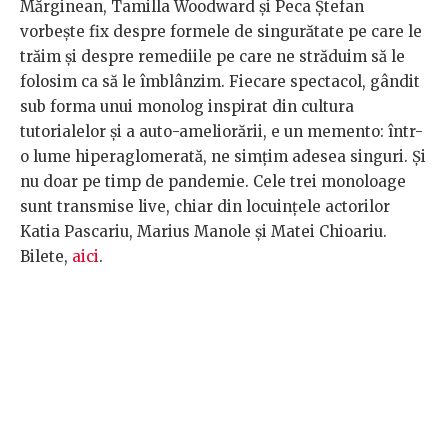
Mărginean, Tamilla Woodward și Peca Ștefan
vorbește fix despre formele de singurătate pe care le
trăim și despre remediile pe care ne străduim să le
folosim ca să le îmblânzim. Fiecare spectacol, gândit
sub forma unui monolog inspirat din cultura
tutorialelor și a auto-ameliorării, e un memento: într-
o lume hiperaglomerată, ne simțim adesea singuri. Și
nu doar pe timp de pandemie. Cele trei monoloage
sunt transmise live, chiar din locuințele actorilor
Katia Pascariu, Marius Manole și Matei Chioariu.
Bilete,
aici
.