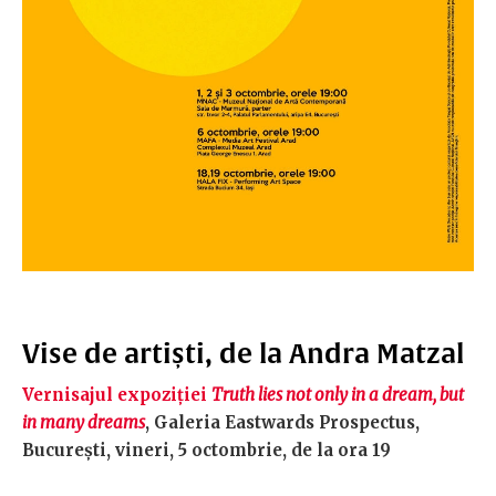
Vise de artiști, de la Andra Matzal
Vernisajul expoziției
Truth lies not only in a dream, but
in many dreams
, Galeria Eastwards Prospectus,
București, vineri, 5 octombrie, de la ora 19