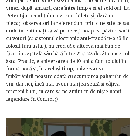
anunțat pentru vineri seară a fost dublat de încă unul,
vineri după-amiază, care între timp e și el sold out. La
Peter Bjorn and John mai sunt bilete și, dacă nu
plecați observatori la referendum prin cine știe ce sat
unde intenționați să vă petreceți noaptea păzind sacii
cu voturi (că sistemul electronic anti-fraudă n-o să fie
folosit tura asta..), nu cred că e altceva mai bun de
făcut în capitală sâmbătă între 21 și 22 decât concertul
ăsta. Practic, e aniversarea de 10 ani a Controlului în
formă nouă și, în același timp, aniversarea
îmbătrânirii noastre odată cu scumpirea paharului de
vin, dar hei, încă mai avem marțea seară și câțiva
prieteni buni, cu care să ne amintim de niște nopți
legendare în Control ;)