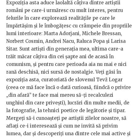
Expoziția asta aduce laolaltă câțiva dintre artiștii
români pe care-i urmăresc cu mult interes, pentru
felurile în care explorează realitățile pe care le
împărtășim și le îmbogățesc cu crâmpeie din propriile
lumi interioare: Marta Adorjani, Michele Bressan,
Norbert Cosmin, Andrei Nacu, Raluca Popa și Larisa
Sitar. Sunt artiști din generația mea, ultima care-a
trăit măcar câțiva din cei șapte ani de acasă în
comunism, și pentru care perioada aia nu mai e nici
rană deschisă, nici sursă de nostalgie. Veți găsi în
expoziția asta, curatoriată de slovenul Tevž Logar
(ceea ce mă face încă o dată curioasă, fiindcă o privire
„din afară” te face mai mereu să-ți recalculezi
unghiul din care privești), lucrări din multe medii, de
la fotografie, la tehnici poetice de legătorie și tipar.
Mergeți să-i cunoașteți pe artiștii zilelor noastre, să
aflați ce-i interesează și cum ne invită să privim
lumea, dar și descoperiți una dintre cele mai active și