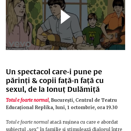
Un spectacol care-i pune pe
părinți & copii față-n față cu
sexul, de la Ionuț Dulămiță
Totul e foarte normal
, București, Centrul de Teatru
Educațional Replika, luni, 1 octombrie, ora 19.30
Totul e foarte normal
atacă rușinea cu care e abordat
subiectul „sex” în familie și stimulează dialogul între