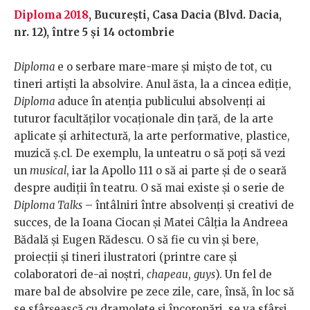
Diploma 2018
, București, Casa Dacia (Blvd. Dacia,
nr. 12), între 5 și 14 octombrie
Diploma
e o serbare mare-mare și mișto de tot, cu
tineri artiști la absolvire. Anul ăsta, la a cincea ediție,
Diploma
aduce în atenția publicului absolvenți ai
tuturor facultăților vocaționale din țară, de la arte
aplicate și arhitectură, la arte performative, plastice,
muzică ș.cl. De exemplu, la unteatru o să poți să vezi
un
musical
, iar la Apollo 111 o să ai parte și de o seară
despre audiții în teatru. O să mai existe și o serie de
Diploma Talks
– întâlniri între absolvenți și creativi de
succes, de la Ioana Ciocan și Matei Câlția la Andreea
Bădală și Eugen Rădescu. O să fie cu vin și bere,
proiecții și tineri ilustratori (printre care și
colaboratori de-ai noștri,
chapeau
,
guys
). Un fel de
mare bal de absolvire pe zece zile, care, însă, în loc să
se sfârșească cu dramolete și încoronări, se va sfârși,