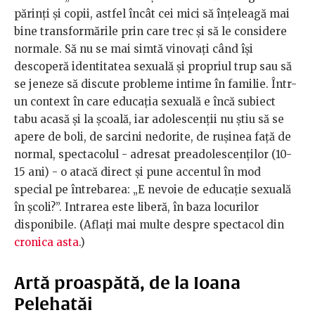
părinți și copii, astfel încât cei mici să înţeleagă mai
bine transformările prin care trec şi să le considere
normale. Să nu se mai simtă vinovați când își
descoperă identitatea sexuală și propriul trup sau să
se jeneze să discute probleme intime în familie. Într-
un context în care educația sexuală e încă subiect
tabu acasă și la școală, iar adolescenţii nu ştiu să se
apere de boli, de sarcini nedorite, de ruşinea față de
normal, spectacolul - adresat preadolescenţilor (10-
15 ani) - o atacă direct şi pune accentul în mod
special pe întrebarea: „E nevoie de educație sexuală
în școli?”. Intrarea este liberă, în baza locurilor
disponibile. (Aflați mai multe despre spectacol din
cronica asta
.)
Artă proaspătă, de la Ioana
Pelehatăi