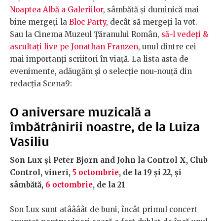
Noaptea Albă a Galeriilor
, sâmbătă și duminică mai
bine mergeți la
Bloc Party
, decât să mergeți la vot.
Sau la Cinema Muzeul Țăranului Român,
să-l vedeți &
ascultați live pe Jonathan Franzen
, unul dintre cei
mai importanți scriitori în viață. La lista asta de
evenimente, adăugăm și o selecție nou-nouță din
redacția Scena9:
O aniversare muzicală a
îmbătrânirii noastre, de la Luiza
Vasiliu
Son Lux și Peter Bjorn and John la Control X, Club
Control, vineri,
5 octombrie
, de la 19 și 22, și
sâmbătă,
6 octombrie
, de la 21
Son Lux sunt atâââât de buni, încât primul concert