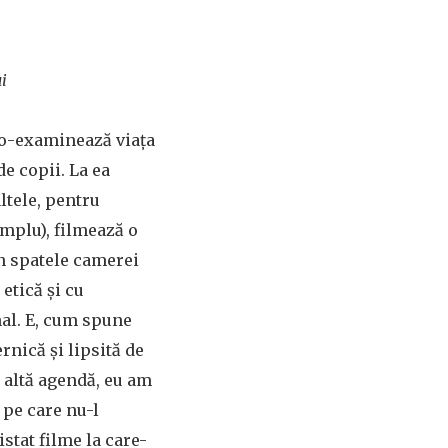
i
uto-examinează viața
e copii. La ea
ltele, pentru
emplu), filmează o
în spatele camerei
etică și cu
onal. E, cum spune
rnică și lipsită de
e altă agendă, eu am
p pe care nu-l
istat filme la care-