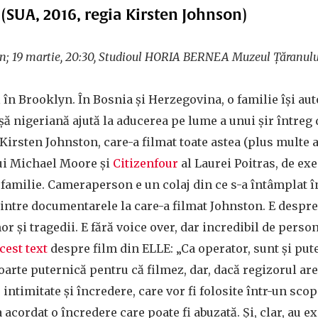
(SUA, 2016, regia Kirsten Johnson)
ion; 19 martie, 20:30, Studioul HORIA BERNEA Muzeul Țăranulu
 în Brooklyn. În Bosnia și Herzegovina, o familie își a
ă nigeriană ajută la aducerea pe lume a unui șir întreg d
Kirsten Johnston, care-a filmat toate astea (plus multe a
ui Michael Moore și
Citizenfour
al Laurei Poitras, de ex
familie. Cameraperson e un colaj din ce s-a întâmplat 
dintre documentarele la care-a filmat Johnston. E despre 
or și tragedii. E fără voice over, dar incredibil de pers
cest text
despre film din ELLE: „Ca operator, sunt și pute
foarte puternică pentru că filmez, dar, dacă regizorul ar
e intimitate și încredere, care vor fi folosite într-un sco
 acordat o încredere care poate fi abuzată. Și, clar, au ex