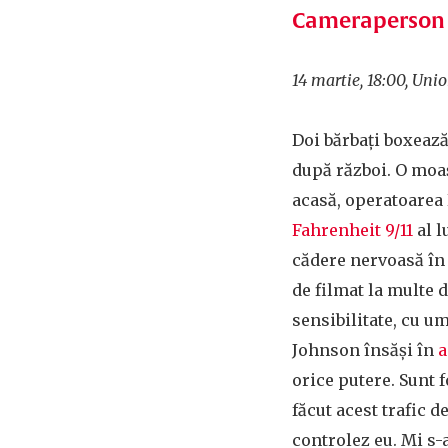
Cameraperson
14 martie, 18:00, Un
Doi bărbați boxează
după război. O moaș
acasă, operatoarea 
Fahrenheit 9/11
al l
cădere nervoasă în 
de filmat la multe 
sensibilitate, cu um
Johnson însăși în
a
orice putere. Sunt 
făcut acest trafic d
controlez eu. Mi s-a