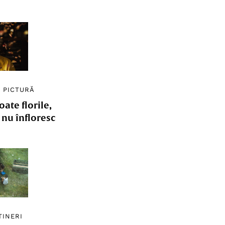
/
PICTURĂ
ate florile,
e nu înfloresc
TINERI