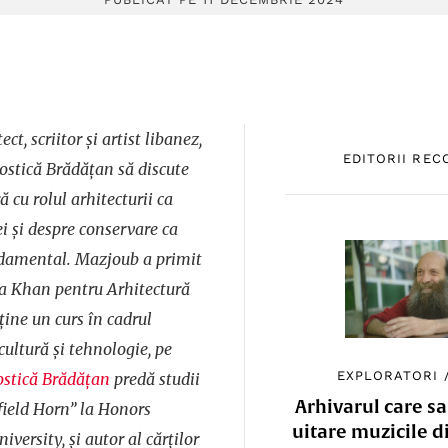
tect, scriitor și artist libanez,
EDITORII RE
 Costică Brădățan să discute
ă cu rolul arhitecturii ca
ei și despre conservare ca
damental. Mazjoub a primit
ga Khan pentru Arhitectură
ține un curs în cadrul
cultură și tehnologie, pe
EXPLORATORI
ostică Brădățan
predă studii
Arhivarul care sa
ield Horn” la Honors
uitare muzicile d
iversity, și autor al cărților