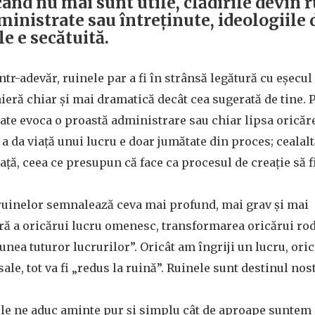
când nu mai sunt utile, clădirile devin 
ministrate sau întreținute, ideologiile 
e e secătuită.
Într-adevăr, ruinele par a fi în strânsă legătură cu eșecul
ieră chiar și mai dramatică decât cea sugerată de tine. P
ate evoca o proastă administrare sau chiar lipsa oricărei
a da viață unui lucru e doar jumătate din proces; cealalt
ață, ceea ce presupun că face ca procesul de creație să f
 ruinelor semnalează ceva mai profund, mai grav și mai 
ră a oricărui lucru omenesc, transformarea oricărui ro
unea tuturor lucrurilor”. Oricât am îngriji un lucru, oric
sale, tot va fi „redus la ruină”. Ruinele sunt destinul nos
nele ne aduc aminte pur și simplu cât de aproape suntem