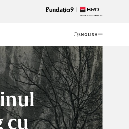
EN
inul
g cu