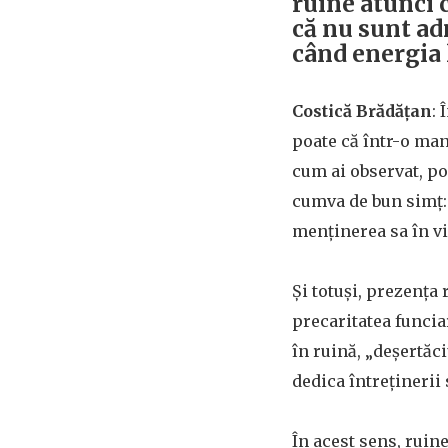
ruine atunci 
că nu sunt ad
când energia l
Costică Brădățan
: 
poate că într-o man
cum ai observat, po
cumva de bun simț: 
menținerea sa în vi
Și totuși, prezența
precaritatea funcia
în ruină, „deșertăci
dedica întreținerii 
În acest sens, rui