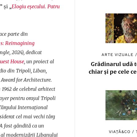
” și „
Elogiu eșecului. Patru
ace parte din
s: Reimagining
gle, 2024), dedicat
ARTE VIZUALE
Guest House
, un proiect al
Grădinarul udă to
io din Tripoli, Liban,
chiar și pe cele c
Award for Architecture.
 1962 de celebrul arhitect
yer pentru orașul Tripoli
Târgului Internațional
iderat cel mai vechi târg
 A fost gândită ca un
VIAȚĂ&CO
/
 al modernizării Libanului