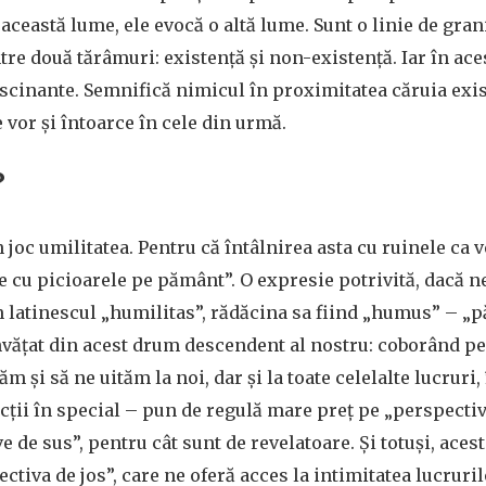
 această lume, ele evocă o altă lume. Sunt o linie de gran
tre două tărâmuri: existență și non-existență. Iar în ace
ascinante. Semnifică nimicul în proximitatea căruia exis
 vor și întoarce în cele din urmă.
?
 joc umilitatea. Pentru că întâlnirea asta cu ruinele ca v
 cu picioarele pe pământ”. O expresie potrivită, dacă 
n latinescul „humilitas”, rădăcina sa fiind „humus” – „
nvățat din acest drum descendent al nostru: coborând p
m și să ne uităm la noi, dar și la toate celelalte lucruri
cții în special – pun de regulă mare preț pe „perspectiv
e de sus”, pentru cât sunt de revelatoare. Și totuși, aces
tiva de jos”, care ne oferă acces la intimitatea lucrurilo