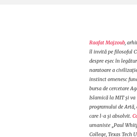
Raafat Majzoub
, arhi
îl invită pe filosoful
despre eșec în legătur
naratoare a civilizați
instinct omenesc fun
bursa de cercetare A
Islamică la MIT și va 
programului de Artă, 
care l-a și absolvit.
C
umaniste „Paul Whitf
College, Texas Tech Un