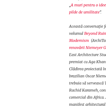
„
A muri pentru o idee
pilde de umilitate
”.
Această conversație f
volumul
Beyond Ruin
Modernism
(ArchiTan
renovării Niemeyer 
East Architecture Stud
premiat cu Aga Khan 
Clădirea proiectată în
brazilian Oscar Niema
trebuia să servească 
Rachid Karameh, cons
comercial din Africa.
manifest arhitectural