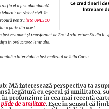
Ce cred tinerii de
strucția ei a fost abandonată
Întrebare d
 izbucnit un război civil. În
 propusă pentru
lista UNESCO
, iar o parte din acest
 fost restaurat și transformat de East Architecture Studio în sp
diții în prelucrarea lemnului.
omână a interviului a fost realizată de Iulia Gorzo.
b: Mă interesează perspectiva ta asupr
rânsă legătură cu eșecul și umilitatea, s
i în profunzime în cea mai recentă carte
 pilde de umilitate
.
Eșec în sensul că lim