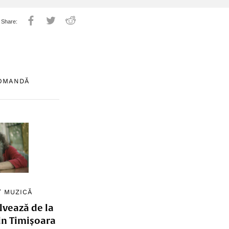
COMANDĂ
/
MUZICĂ
lvează de la
in Timișoara