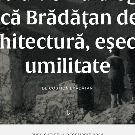
ică Brădățan d
hitectură, eșec
umilitate
DE
COSTICĂ BRĂDĂȚAN
PUBLICAT PE 11 DECEMBRIE 2024