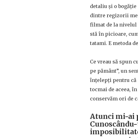
detaliu și o bogăți
dintre regizorii mei
filmat de la nivelu
stă în picioare, cum
tatami. E metoda de 
Ce vreau să spun cu
pe pământ”, un sent
înțelepți pentru că
tocmai de aceea, în 
conservăm ori de câ
Atunci mi-ai 
Cunoscându-ți
imposibilitat