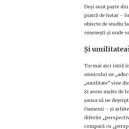
Deși sunt parte din
piatră de hotar – în
obiecte de studiu f
omenești și unde se
Și umilitatea
Tocmai aici intră în
nimicului ne „aduce
„umilitate” vine di
Și avem multe de î
șansa să ne deșteptă
Oamenii – și arhite
diferite „perspectiv
compară cu „perspec