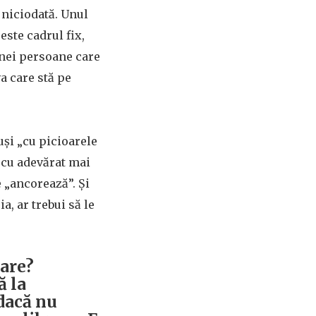
 niciodată. Unul
este cadrul fix,
unei persoane care
va care stă pe
uși „cu picioarele
e cu adevărat mai
e „ancorează”. Și
a, ar trebui să le
vare?
ă la
 dacă nu