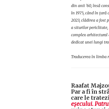
din anii '60, însă con
în 1975, când în țară a
2023, clădirea a fost
a siturilor periclitate
complex arhitectural a
dedicat unei lungi tra
Traducerea în limba r
Raafat Majzou
Par a fi în st
care le tratez
eșecului. Patru