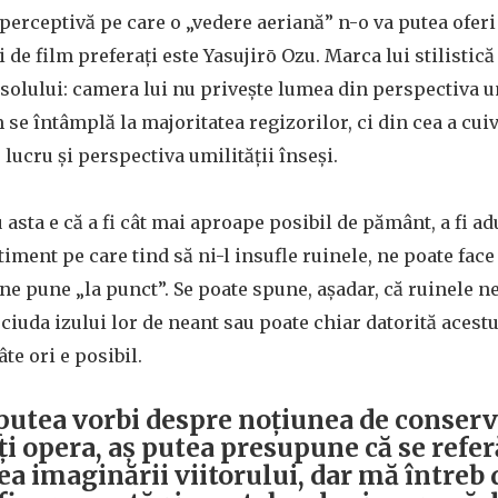
e perceptivă pe care o „vedere aeriană” n-o va putea oferi
 de film preferați este Yasujirō Ozu. Marca lui stilistică 
l solului: camera lui nu privește lumea din perspectiva 
 se întâmplă la majoritatea regizorilor, ci din cea a cui
lucru și perspectiva umilității înseși.
 asta e că a fi cât mai aproape posibil de pământ, a fi ad
iment pe care tind să ni-l insufle ruinele, ne poate fac
 ne pune „la punct”. Se poate spune, așadar, că ruinele n
ciuda izului lor de neant sau poate chiar datorită acestui
te ori e posibil.
putea vorbi despre noțiunea de conser
 opera, aș putea presupune că se refer
ea imaginării viitorului, dar mă întreb