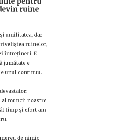
ruine pentru
devin ruine
 și umilitatea, dar
riveliștea ruinelor,
 întrețineri. E
ă jumătate e
ie unul continuu.
devastator:
d al muncii noastre
ât timp și efort am
tru.
 mereu de nimic.