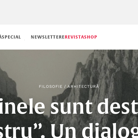
Ă
SPECIAL
NEWSLETTERE
REVISTA
SHOP
FILOSOFIE
/
ARHITECTURĂ
inele sunt dest
tru”. Un dialo