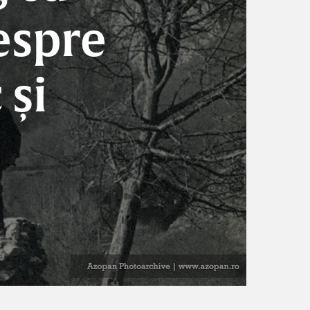
espre
 și