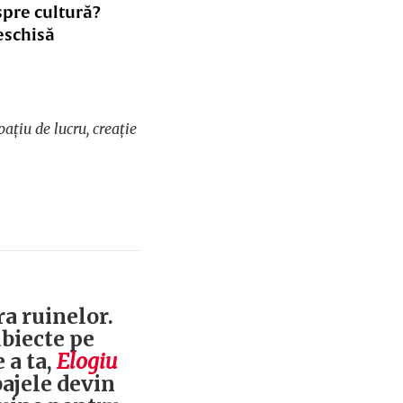
spre cultură?
eschisă
ațiu de lucru, creație
a ruinelor.
ubiecte pe
 a ta,
Elogiu
bajele devin