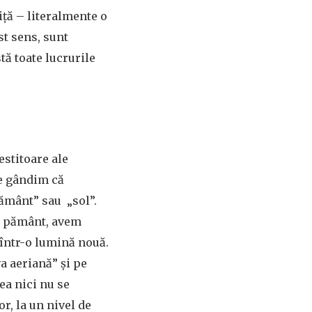
iță – literalmente o
st sens, sunt
tă toate lucrurile
estitoare ale
ne gândim că
pământ” sau „sol”.
e pământ, avem
, într-o lumină nouă.
a aeriană” și pe
tea nici nu se
r, la un nivel de