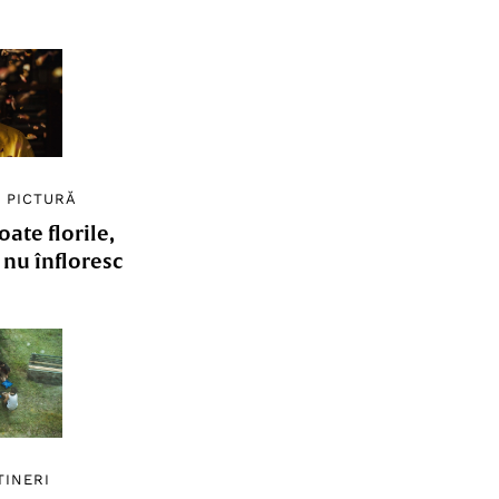
/
PICTURĂ
ate florile,
e nu înfloresc
TINERI