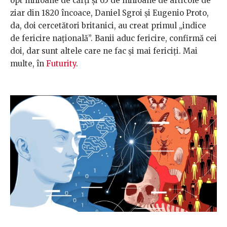
opt milioane de cărți și 65 de milioane de articole de
ziar din 1820 încoace, Daniel Sgroi și Eugenio Proto,
da, doi cercetători britanici, au creat primul „indice
de fericire națională”. Banii aduc fericire, confirmă cei
doi, dar sunt altele care ne fac și mai fericiți. Mai
multe, în
Futurity
.