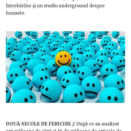
întrebărilor și un studiu underground despre
foamete.
DOUĂ SECOLE DE FERICIRE
// După ce au analizat