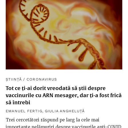
ȘTIINȚĂ
/
CORONAVIRUS
Tot ce ți-ai dorit vreodată să știi despre
vaccinurile cu ARN mesager, dar ți-a fost frică
să întrebi
EMANUEL FERTIG
,
GIULIA ANGHELUȚĂ
Trei cercetători răspund pe larg la cele mai
importante nelămuriri despre vaccinurile anti-COVID