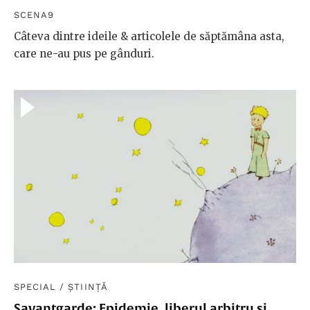
SCENA9
Câteva dintre ideile & articolele de săptămâna asta,
care ne-au pus pe gânduri.
SPECIAL
/
ȘTIINȚĂ
Savantgarde: Epidemie, liberul arbitru și