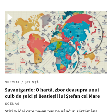
SPECIAL
/
ȘTIINȚĂ
Savantgarde: O hartă, zbor deasupra unui
cuib de șeici și Beatleșii lui Ștefan cel Mare
SCENA9
Știri & idei care ne-au pus pe gânduri săptămâna