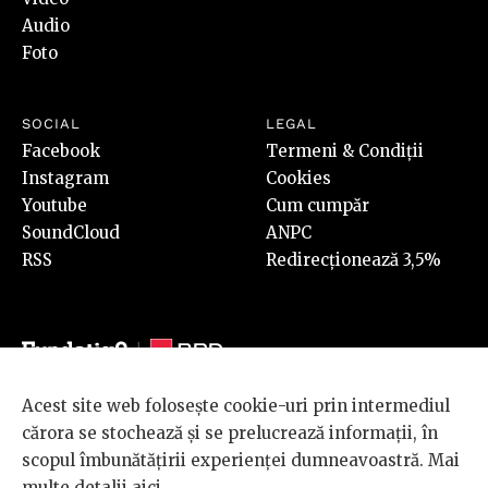
Audio
Foto
SOCIAL
LEGAL
Facebook
Termeni & Condiții
Instagram
Cookies
Youtube
Cum cumpăr
SoundCloud
ANPC
RSS
Redirecționează 3,5%
Acest site web folosește cookie-uri prin intermediul
© 2026 BRD Groupe Société Générale, toate drepturile rezervate.
cărora se stochează și se prelucrează informații, în
Scena 9 este un proiect sustinut de
BRD GROUPE SOCIÉTÉ
scopul îmbunătățirii experienței dumneavoastră. Mai
GÉNÉRALE
.
multe detalii
aici
.