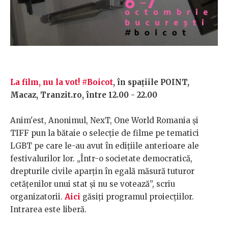
La film, nu la vot! #Boicot
, în spaţiile POINT,
Macaz, Tranzit.ro, între 12.00 - 22.00
Anim'est, Anonimul, NexT, One World Romania și
TIFF pun la bătaie o selecţie de filme pe tematici
LGBT pe care le-au avut în edițiile anterioare ale
festivalurilor lor. „Într-o societate democratică,
drepturile civile aparțin în egală măsură tuturor
cetățenilor unui stat și nu se votează”, scriu
organizatorii.
Aici
găsiţi programul proiecţiilor.
Intrarea este liberă.