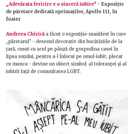
„Adevărata fericire e o sinceră iubire”
- Expoziție
de păretare dedicată oprimaților, Apollo 111, în
foaier
Andreea Chirică
a făcut o expoziţie-manifest în care
„păretarul” - desenul decorativ din bucătăriile de la
ţară, cusut cu acul pe pânză de gospodina casei în
lipsa soţului, pentru a-l înlocui pe omul-iubit, plecat
cu munca - devine un obiect simbol: al toleranţei şi al
iubirii faţă de comunitatea LGBT.