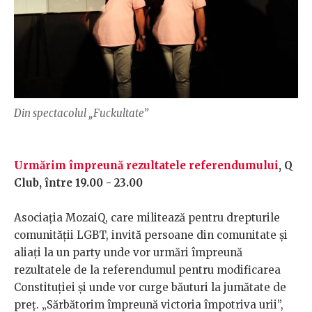
Din spectacolul „Fuckultate”
Urmărim împreună rezultatele referendumului
, Q
Club, între 19.00 - 23.00
Asociaţia MozaiQ, care militează pentru drepturile
comunităţii LGBT, invită persoane din comunitate şi
aliaţi la un party unde vor urmări împreună
rezultatele de la referendumul pentru modificarea
Constituției şi unde vor curge băuturi la jumătate de
preţ. „Sărbătorim împreună victoria împotriva urii”,