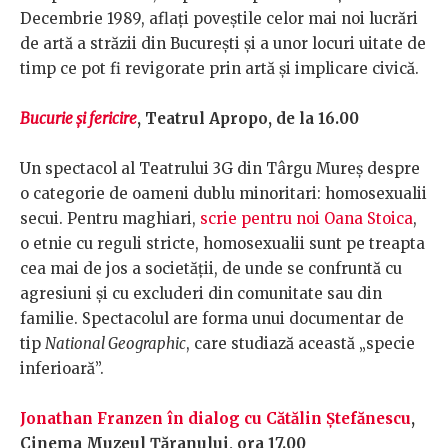
Decembrie 1989, aflaţi poveștile celor mai noi lucrări
de artă a străzii din București și a unor locuri uitate de
timp ce pot fi revigorate prin artă și implicare civică.
Bucurie şi fericire
, Teatrul Apropo, de la 16.00
Un spectacol al Teatrului 3G din Târgu Mureş despre
o categorie de oameni dublu minoritari: homosexualii
secui. Pentru maghiari,
scrie pentru noi Oana Stoica
,
o etnie cu reguli stricte, homosexualii sunt pe treapta
cea mai de jos a societăţii, de unde se confruntă cu
agresiuni şi cu excluderi din comunitate sau din
familie. Spectacolul are forma unui documentar de
tip
National Geographic
, care studiază această „specie
inferioară”.
Jonathan Franzen în dialog cu Cătălin Ștefănescu
,
Cinema Muzeul Țăranului, ora 17.00