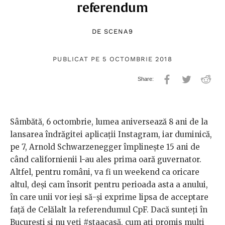
referendum
DE
SCENA9
PUBLICAT PE 5 OCTOMBRIE 2018
Sâmbătă, 6 octombrie, lumea aniversează 8 ani de la
lansarea îndrăgitei aplicații Instagram, iar duminică,
pe 7, Arnold Schwarzenegger împlineşte 15 ani de
când californienii l-au ales prima oară guvernator.
Altfel, pentru români, va fi un weekend ca oricare
altul, deși cam însorit pentru perioada asta a anului,
în care unii vor ieşi să-şi exprime lipsa de acceptare
faţă de Celălalt la referendumul CpF. Dacă sunteți în
București și nu veți #staacasă, cum ați promis mulţi