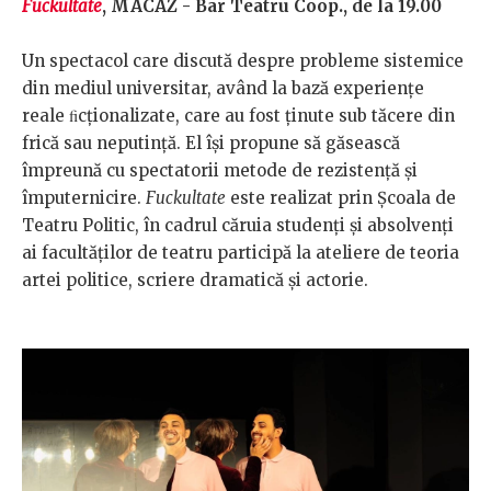
Fuckultate
, MACAZ - Bar Teatru Coop., de la 19.00
Un spectacol care discută despre probleme sistemice
din mediul universitar, având la bază experiențe
reale ﬁcționalizate, care au fost ținute sub tăcere din
frică sau neputință. El îşi propune să găsească
împreună cu spectatorii metode de rezistență și
împuternicire.
Fuckultate
este realizat prin Școala de
Teatru Politic, în cadrul căruia studenți și absolvenți
ai facultăților de teatru participă la ateliere de teoria
artei politice, scriere dramatică și actorie.