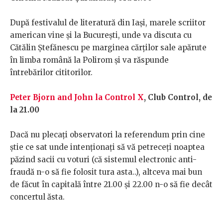
După festivalul de literatură din Iaşi, marele scriitor
american vine şi la Bucureşti, unde va discuta cu
Cătălin Ştefănescu pe marginea cărţilor sale apărute
în limba română la Polirom şi va răspunde
întrebărilor cititorilor.
Peter Bjorn and John la Control X
, Club Control, de
la 21.00
Dacă nu plecați observatori la referendum prin cine
știe ce sat unde intenționați să vă petreceți noaptea
păzind sacii cu voturi (că sistemul electronic anti-
fraudă n-o să fie folosit tura asta..), altceva mai bun
de făcut în capitală între 21.00 și 22.00 n-o să fie decât
concertul ăsta.