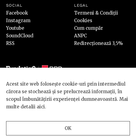
SOCIAL
LEGAL
Facebook
Termeni & Condiții
Instagram
Cookies
Youtube
Cum cumpăr
SoundCloud
ANPC
RSS
Redirecționează 3,5%
Acest site web folosește cookie-uri prin intermediul
© 2026 BRD Groupe Société Générale, toate drepturile rezervate.
cărora se stochează și se prelucrează informații, în
Scena 9 este un proiect sustinut de
BRD GROUPE SOCIÉTÉ
scopul îmbunătățirii experienței dumneavoastră. Mai
GÉNÉRALE
.
multe detalii
aici
.
Design and development
OK
by
INTERKORP