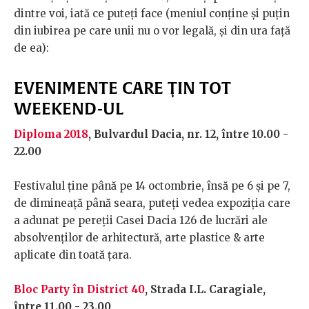
dintre voi, iată ce puteți face (meniul conține şi puţin
din iubirea pe care unii nu o vor legală, și din ura față
de ea):
EVENIMENTE CARE ŢIN TOT
WEEKEND-UL
Diploma 2018
, Bulvardul Dacia, nr. 12, între 10.00 -
22.00
Festivalul ţine până pe 14 octombrie, însă pe 6 şi pe 7,
de dimineaţă până seara, puteţi vedea expoziţia care
a adunat pe pereţii Casei Dacia 126 de lucrări ale
absolvenților de arhitectură, arte plastice & arte
aplicate din toată țara.
Bloc Party în District 40
, Strada I.L. Caragiale,
între 11.00 - 23.00