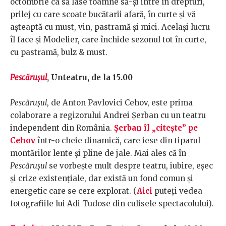
octombrie ca să lase toamne să-şi intre în drepturi,
prilej cu care scoate bucătarii afară, în curte şi vă
aşteaptă cu must, vin, pastramă și mici. Acelaşi lucru
îl face şi Modelier, care închide sezonul tot în curte,
cu pastramă, bulz & must.
Pescărușul
, Unteatru, de la 15.00
Pescărușul
, de Anton Pavlovici Cehov, este prima
colaborare a regizorului Andrei Șerban cu un teatru
independent din România.
Șerban îl „citește” pe
Cehov
într-o cheie dinamică, care iese din tiparul
montărilor lente și pline de jale. Mai ales că în
Pescărușul
se vorbește mult despre teatru, iubire, eșec
și crize existențiale, dar există un fond comun și
energetic care se cere explorat. (
Aici
puteţi vedea
fotografiile lui Adi Tudose din culisele spectacolului).