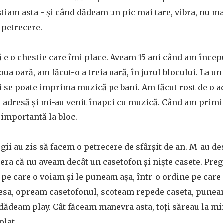
iam asta - și când dădeam un pic mai tare, vibra, nu ma
 petrecere.
e o chestie care îmi place. Aveam 15 ani când am începu
doua oară, am făcut-o a treia oară, în jurul blocului. La 
ti se poate imprima muzică pe bani. Am făcut rost de o a
ea adresă și mi-au venit înapoi cu muzică. Când am prim
importantă la bloc.
legii au zis să facem o petrecere de sfârșit de an. M-au 
era că nu aveam decât un casetofon și niște casete. Pre
 pe care o voiam și le puneam așa, într-o ordine pe care 
esa, opream casetofonul, scoteam repede caseta, punea
i dădeam play. Cât făceam manevra asta, toți săreau la min
plat.