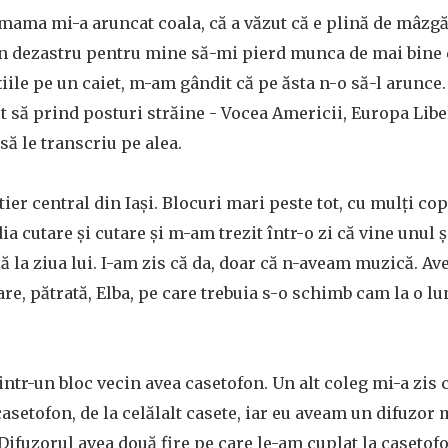
ama mi-a aruncat coala, că a văzut că e plină de mâzgăl
 un dezastru pentru mine să-mi pierd munca de mai bine
iile pe un caiet, m-am gândit că pe ăsta n-o să-l arunce.
t să prind posturi străine - Vocea Americii, Europa Liber
să le transcriu pe alea.
ier central din Iași. Blocuri mari peste tot, cu mulți cop
a cutare și cutare și m-am trezit într-o zi că vine unul 
 la ziua lui. I-am zis că da, doar că n-aveam muzică. A
are, pătrată, Elba, pe care trebuia s-o schimb cam la o lu
intr-un bloc vecin avea casetofon. Un alt coleg mi-a zis c
asetofon, de la celălalt casete, iar eu aveam un difuzor 
 Difuzorul avea două fire pe care le-am cuplat la casetof