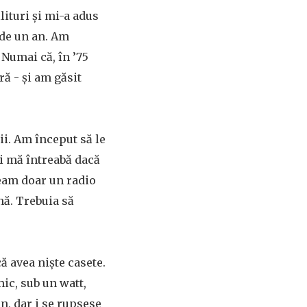
ituri și mi-a adus
 de un an. Am
 Numai că, în ’75
ă - și am găsit
ii. Am început să le
și mă întreabă dacă
veam doar un radio
nă. Trebuia să
ă avea niște casete.
mic, sub un watt,
on, dar i se rupsese