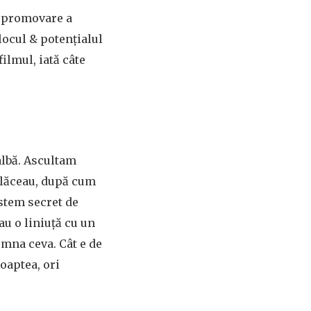
e promovare a
locul & potențialul
ilmul, iată câte
albă. Ascultam
 plăceau, după cum
stem secret de
au o liniuță cu un
emna ceva. Cât e de
noaptea, ori