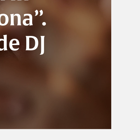
ona”.
de DJ