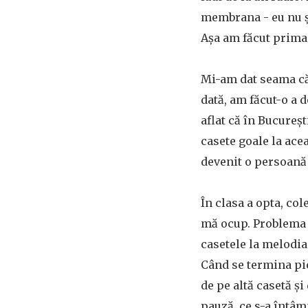
membrana - eu nu șt
Așa am făcut prima
Mi-am dat seama că 
dată, am făcut-o a 
aflat că în Bucureș
casete goale la ac
devenit o persoană 
În clasa a opta, co
mă ocup. Problema 
casetele la melodia
Când se termina pi
de pe altă casetă ș
pauză, ce s-a întâm