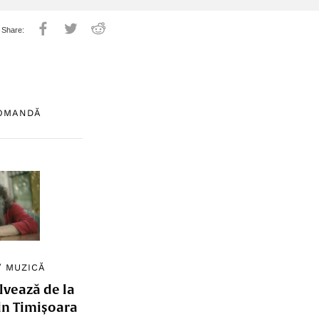
COMANDĂ
/
MUZICĂ
lvează de la
in Timișoara