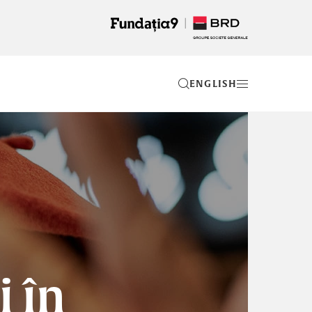
EN
 în