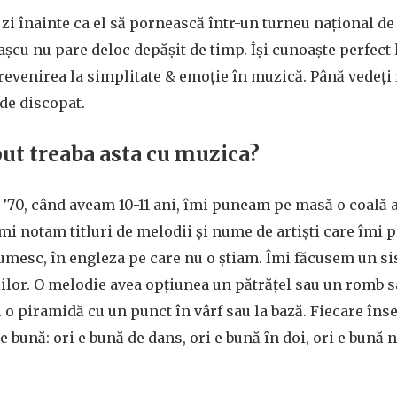
 zi înainte ca el să pornească într-un turneu național d
așcu nu pare deloc depășit de timp. Își cunoaște perfect 
revenirea la simplitate & emoție în muzică. Până vedeți f
 de discopat.
ut treaba asta cu muzica?
 ’70, când aveam 10-11 ani, îmi puneam pe masă o coală 
îmi notam titluri de melodii și nume de artiști care îmi
umesc, în engleza pe care nu o știam. Îmi făcusem un si
ilor. O melodie avea opțiunea un pătrățel sau un romb s
o piramidă cu un punct în vârf sau la bază. Fiecare îns
 bună: ori e bună de dans, ori e bună în doi, ori e bună 