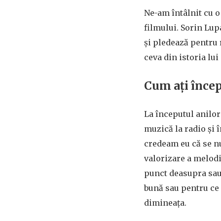
Ne-am întâlnit cu o
filmului. Sorin Lup
și pledează pentru 
ceva din istoria lui
Cum ați încep
La începutul anilor
muzică la radio și 
credeam eu că se n
valorizare a melodi
punct deasupra sau 
bună sau pentru ce e
dimineața.