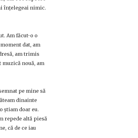
i înțelegeai nimic.
t. Am făcut-o o
un moment dat, am
dresă, am trimis
it muzică nouă, am
desemnat pe mine să
găteam dinainte
o știam doar eu.
m repede altă piesă
e, că de ce iau