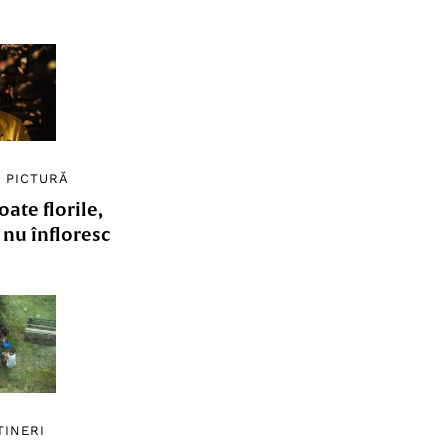
/
PICTURĂ
ate florile,
e nu înfloresc
TINERI