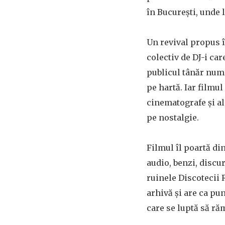
în București, unde l
Un revival propus 
colectiv de DJ-i car
publicul tânăr nume
pe hartă. Iar filmul
cinematografe și al
pe nostalgie.
Filmul îl poartă di
audio, benzi, discur
ruinele Discotecii R
arhivă și are ca pu
care se luptă să ră