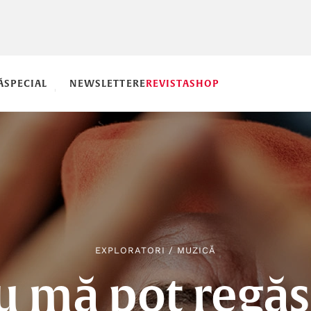
Ă
SPECIAL
NEWSLETTERE
REVISTA
SHOP
EXPLORATORI
/
MUZICĂ
u mă pot regăsi