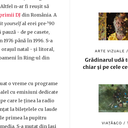
Altfel n-ar fi reușit să
primii DJ
din România. A
it yourself
al erei pre-’90
ă pauză - de pe casete,
n 1976 până în 1996. S-a
 orașul natal - și litoral,
ARTE VIZUALE
oameni în Ring-ul din
Grădinarul udă to
chiar și pe cele c
nuat o vreme cu programe
ralel cu emisiuni dedicate
pe care le ținea la radio
unțat la bilețelele cu laude
 le primea la pupitru
VIAȚĂ&CO
/
 media. S-a mutat din Iași