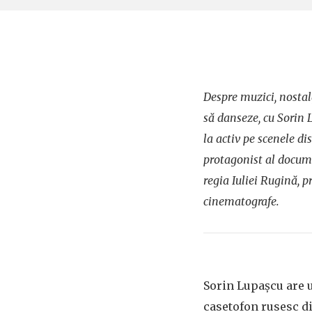
Despre muzici, nostal
să danseze, cu Sorin 
la activ pe scenele di
protagonist al docum
regia Iuliei Rugină, p
cinematografe.
Sorin Lupașcu are 
casetofon rusesc di