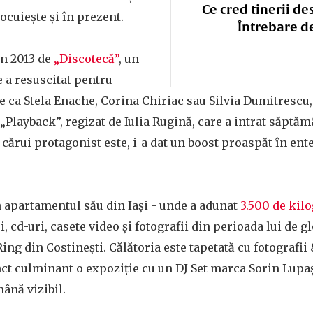
Ce cred tinerii de
ocuiește și în prezent.
Întrebare d
în 2013 de
„Discotecă”
, un
e a resuscitat pentru
 ca Stela Enache, Corina Chiriac sau Silvia Dumitrescu, 
 „Playback”, regizat de Iulia Rugină, care a intrat săptăm
 cărui protagonist este, i-a dat un boost proaspăt în en
n apartamentul său din Iași - unde a adunat
3.500 de kil
i, cd-uri, casete video și fotografii din perioada lui de g
ing din Costinești. Călătoria este tapetată cu fotografii 
nct culminant o expoziție cu un DJ Set marca Sorin Lupa
mână vizibil.