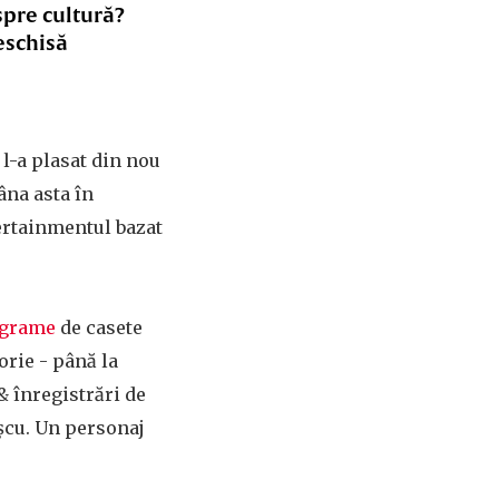
spre cultură?
eschisă
l-a plasat din nou
âna asta în
tertainmentul bazat
ograme
de casete
lorie - până la
& înregistrări de
șcu. Un personaj