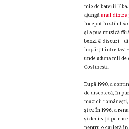
mie de baterii Elba. 
ajungă
unul dintre 
început în stilul
do 
și a pus muzică făr
benzi & discuri - di
împărțit între Iași -
unde aduna mii de 
Costinești.
După 1990, a conti
de discotecă, în pa
muzicii românești, 
și tv. În 1996, a ren
și dedicații pe care
pentru o carieră în