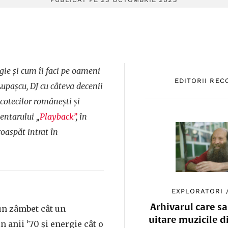
gie și cum îi faci pe oameni
EDITORII RE
Lupașcu, DJ cu câteva decenii
scotecilor românești și
entarului „
Playback”
, în
roaspăt intrat în
EXPLORATORI
Arhivarul care sa
un zâmbet cât un
uitare muzicile d
n anii ’70 și energie cât o