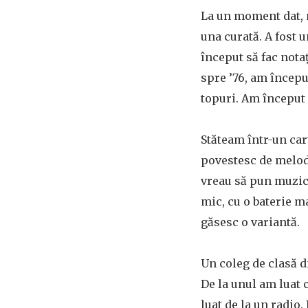
La un moment dat, m
una curată. A fost
început să fac notaț
spre ’76, am începu
topuri. Am început 
Stăteam într-un cart
povestesc de melodi
vreau să pun muzică
mic, cu o baterie m
găsesc o variantă.
Un coleg de clasă d
De la unul am luat c
luat de la un radio.