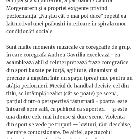
echipei și a suporterilor, a patroanei / Cabiria
Morgenstern și a propriei exigențe privind
performanța. „Nu știu cât o mai pot duce” repetă ea
laitmotivul unei prăbușiri interioare în spirala unor
condiționări sociale.
Sunt multe momente muzicale cu coregrafie de grup,
în care coregrafa Andrea Gavriliu excelează - ea
asamblează abil și reinterpretează fraze coregrafice
din sport bazate pe forță, agilitate, dinamism și
precizie a mișcării într-un spațiu (prea) mic pentru un
atâția performeri. Meciul de handbal decisiv, cel din
titlu, se întâmplă realist (cât se poate) pe scenă,
parțial dintr-o perspectivă răsturnată - poarta este
întoarsă spre sală, cu publicul ca suporteri — și este
una dintre cele mai intense și dure scene. Violența
din sport se vede pe trupuri — lovituri, răni deschise,
membre contorsionate. De altfel, spectacolul