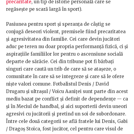
precaritate
, un tip de istorie personală care se
regăsește pe scară largă în sport).
Pasiunea pentru sport și speranța de câștig se
conjugă deseori violent, premisele fiind precaritatea
și agresivitatea din familie. Cei care devin jucători
aduc pe teren nu doar propria performanță fizică, ci și
aspirațiile familiilor lor pentru o ascensiune socială
departe de sărăcie. Cei din tribune pot fi bărbați
singuri care caută un trib de care să se atașeze, o
comunitate în care să se integreze și care să le ofere
niște valori comune. Fotbalistul Denis / David
Drugaru și ultrașul / Voicu Aaniței sunt parte din acest
mediu bazat pe conflict și definit de dependențe — ca
și în Meciul de handbal, și aici suporterii devin uneori
agresivi cu jucătorii și pretind un soi de subordonare.
Între cele două categorii se află fratele lui Denis, Gabi
/ Dragoș Stoica, fost jucător, cel pentru care visul de