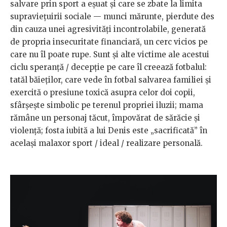
salvare prin sport a eșuat și care se zbate la limita
supraviețuirii sociale — munci mărunte, pierdute des
din cauza unei agresivități incontrolabile, generată
de propria insecuritate financiară, un cerc vicios pe
care nu îl poate rupe. Sunt și alte victime ale acestui
ciclu speranță / decepție pe care îl creează fotbalul:
tatăl băieților, care vede în fotbal salvarea familiei și
exercită o presiune toxică asupra celor doi copii,
sfârșește simbolic pe terenul propriei iluzii; mama
rămâne un personaj tăcut, împovărat de sărăcie și
violență; fosta iubită a lui Denis este „sacrificată” în
același malaxor sport / ideal / realizare personală.