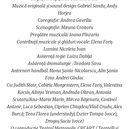
Muzică originală și sound design: Gabriel Sandu, Andy
Horjea
Coregrafie: Andrea Gavriliu
Scenografie: Miruna Croitoru
Pregătire muzicală: Ioana Pînzariu
Contribuții muzicale și ghiduri vocale: Elena Foriș
Lumini: Nicoleta Ivan
Asistență regie: Luiza Dabija
Asistență dramaturgie : Teodora Savu
Antrenori handbal: Mona Șania-Nicolaescu, Alin Șania
Foto: Andrei Gîndac
Cu: Judith State, Cabiria Morgenstern, Elena Foriș, Valentina
Kocsis, Alisiya Yesman, Andrada Oltean, Antonia
Scutaru/Ana-Maria Marin, Mircea Băjenaru, Costinel
Antone, Luca Sebastian, Ciprian Chiujdea/Vlad Crudu, Alex
Burcă, Teea Florea (understudy), Eszter Tompa (voce),
Dragoș Suciu (voce)
O coproducție Teatrul Metropolis, CREART / Teatrelli și