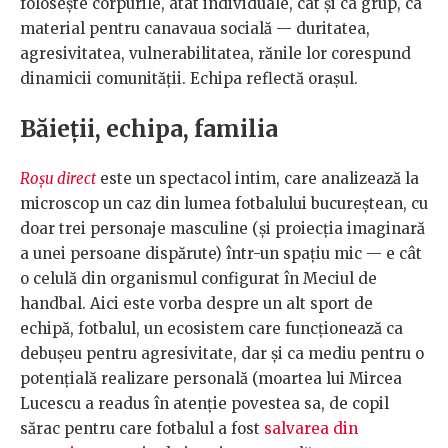
folosește corpurile, atât individuale, cât și ca grup, ca
material pentru canavaua socială — duritatea,
agresivitatea, vulnerabilitatea, rănile lor corespund
dinamicii comunității. Echipa reflectă orașul.
Băieții, echipa, familia
Roșu direct
este un spectacol intim, care analizează la
microscop un caz din lumea fotbalului bucureștean, cu
doar trei personaje masculine (și proiecția imaginară
a unei persoane dispărute) într-un spațiu mic — e cât
o celulă din organismul configurat în Meciul de
handbal. Aici este vorba despre un alt sport de
echipă, fotbalul, un ecosistem care funcționează ca
debușeu pentru agresivitate, dar și ca mediu pentru o
potențială realizare personală (moartea lui Mircea
Lucescu a readus în atenție povestea sa, de copil
sărac pentru care fotbalul a fost
salvarea din