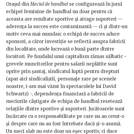
Orașul din
Meciul de handbal
se configurează în jurul
echipei feminine de handbal nu doar pentru că
aceasta are rezultate sportive și atrage suporteri —
aderența la succes este contaminantă — ci și dintr-un
motiv ceva mai mundan: o echipă de succes aduce
sponsori, a căror investiție se reflectă asupra fabricii
din localitate, unde lucrează o bună parte dintre
locuitori. Pe fundalul unui capitalism rămas sălbatic -
grevele muncitorilor pentru salarii neplătite sunt
oprite prin șantaj, sindicatul luptă pentru drepturi
(apar aici sindicaliștii, personaje rare pe scenele
noastre, i-am mai văzut în spectacolele lui David
Schwartz) -, dependența financiară a fabricii de
meciurile câștigate de echipa de handbal resetează
relațiile dintre sportive și suporteri. Jucătoarele sunt
încărcate cu o responsabilitate pe care nu au cerut-o
și despre care nu au fost întrebate dacă și-o asumă.
Un meci slab nu este doar un eșec sportiv, ci duce