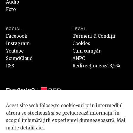
Audio
Foto
SOCIAL
LEGAL
Facebook
Termeni & Condiții
Instagram
Cookies
Youtube
Cum cumpăr
SoundCloud
ANPC
RSS
Redirecționează 3,5%
Acest site web folosește cookie-uri prin intermediul
© 2026 BRD Groupe Société Générale, toate drepturile rezervate.
cărora se stochează și se prelucrează informații, în
Scena 9 este un proiect sustinut de
BRD GROUPE SOCIÉTÉ
scopul îmbunătățirii experienței dumneavoastră. Mai
GÉNÉRALE
.
multe detalii
aici
.