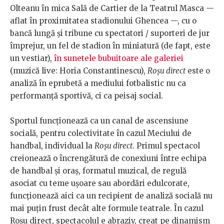
Olteanu în mica Sală de Cartier de la Teatrul Masca —
aflat în proximitatea stadionului Ghencea —, cu o
bancă lungă și tribune cu spectatori / suporteri de jur
împrejur, un fel de stadion în miniatură (de fapt, este
un vestiar),
în sunetele bubuitoare ale galeriei
(muzică live: Horia Constantinescu),
Roșu direct
este o
analiză în eprubetă a mediului fotbalistic nu ca
performanță sportivă, ci ca peisaj social.
Sportul funcționează ca un canal de ascensiune
socială, pentru colectivitate în cazul Meciului de
handbal, individual la
Roșu direct
. Primul spectacol
creionează o încrengătură de conexiuni între echipa
de handbal și oraș, formatul muzical, de regulă
asociat cu teme ușoare sau abordări edulcorate,
funcționează aici ca un recipient de analiză socială nu
mai puțin frust decât alte formule teatrale. În cazul
Roșu direct, spectacolul e abraziv, creat pe dinamism