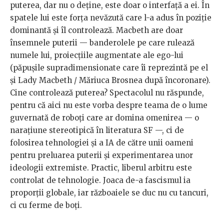
puterea, dar nu o deține, este doar o interfață a ei. În
spatele lui este forța nevăzută care l-a adus în poziție
dominantă și îl controlează. Macbeth are doar
însemnele puterii — banderolele pe care rulează
numele lui, proiecțiile augmentate ale ego-lui
(păpușile supradimensionate care îi reprezintă pe el
și Lady Macbeth / Măriuca Brosnea după încoronare).
Cine controlează puterea? Spectacolul nu răspunde,
pentru că aici nu este vorba despre teama de o lume
guvernată de roboți care ar domina omenirea — o
narațiune stereotipică în literatura SF —, ci de
folosirea tehnologiei și a IA de către unii oameni
pentru preluarea puterii și experimentarea unor
ideologii extremiste. Practic, liberul arbitru este
controlat de tehnologie. Joaca de-a fascismul ia
proporții globale, iar războaiele se duc nu cu tancuri,
ci cu ferme de boți.