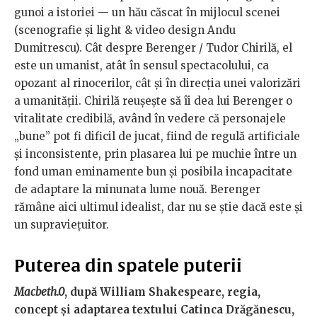
gunoi a istoriei — un hău căscat în mijlocul scenei
(scenografie și light & video design Andu
Dumitrescu). Cât despre Berenger / Tudor Chirilă, el
este un umanist, atât în sensul spectacolului, ca
opozant al rinocerilor, cât și în direcția unei valorizări
a umanității. Chirilă reușește să îi dea lui Berenger o
vitalitate credibilă, având în vedere că personajele
„bune” pot fi dificil de jucat, fiind de regulă artificiale
și inconsistente, prin plasarea lui pe muchie între un
fond uman eminamente bun și posibila incapacitate
de adaptare la minunata lume nouă. Berenger
rămâne aici ultimul idealist, dar nu se știe dacă este și
un supraviețuitor.
Puterea din spatele puterii
Macbeth.0
, după William Shakespeare, regia,
concept și adaptarea textului Catinca Drăgănescu,