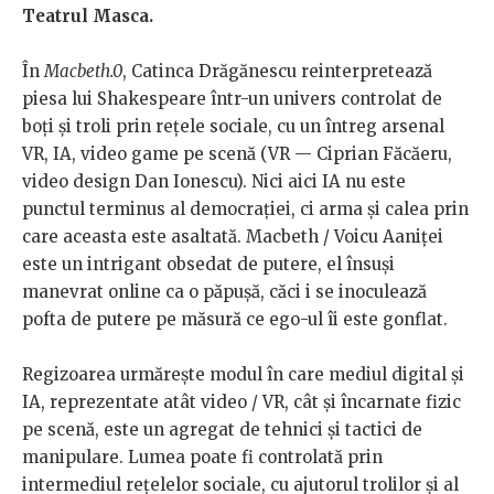
Teatrul Masca.
În
Macbeth.0
, Catinca Drăgănescu reinterpretează
piesa lui Shakespeare într-un univers controlat de
boți și troli prin rețele sociale, cu un întreg arsenal
VR, IA, video game pe scenă (VR — Ciprian Făcăeru,
video design Dan Ionescu). Nici aici IA nu este
punctul terminus al democrației, ci arma și calea prin
care aceasta este asaltată. Macbeth / Voicu Aaniței
este un intrigant obsedat de putere, el însuși
manevrat online ca o păpușă, căci i se inoculează
pofta de putere pe măsură ce ego-ul îi este gonflat.
Regizoarea urmărește modul în care mediul digital și
IA, reprezentate atât video / VR, cât și încarnate fizic
pe scenă, este un agregat de tehnici și tactici de
manipulare. Lumea poate fi controlată prin
intermediul rețelelor sociale, cu ajutorul trolilor și al