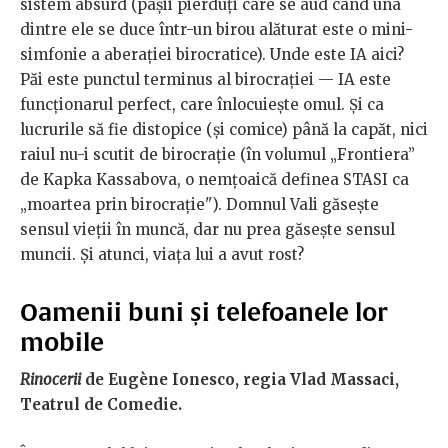
sistem absurd (pașii pierduți care se aud când una
dintre ele se duce într-un birou alăturat este o mini-
simfonie a aberației birocratice). Unde este IA aici?
Păi este punctul terminus al birocrației — IA este
funcționarul perfect, care înlocuiește omul. Și ca
lucrurile să fie distopice (și comice) până la capăt, nici
raiul nu-i scutit de birocrație (în volumul „Frontiera”
de Kapka Kassabova, o nemțoaică definea STASI ca
„moartea prin birocrație"). Domnul Vali găsește
sensul vieții în muncă, dar nu prea găsește sensul
muncii. Și atunci, viața lui a avut rost?
Oamenii buni și telefoanele lor
mobile
Rinocerii
de Eugène Ionesco, regia Vlad Massaci,
Teatrul de Comedie.