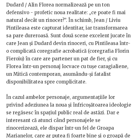
Dudard / Alin Florea normalizează pe un ton
defensivo - profetic noua realitate: „ce poate fi mai
natural decât un rinocer?”. În schimb, Jean / Liviu
Pintileasa este capturat identitar, iar transformarea
sa pare dureroasă. Sunt două scene excelent jucate în
care Jean și Dudard devin rinoceri, cu Pintileasa într-
o complicată coregrafie acrobatică (coregrafia Florin
Fieroiu) în care are partener un pat de fier, și cu
Florea într-un personaj locvace cu tușe caragialiene,
un Mitică contemporan, asumându-și fatalist
disponibilitatea spre complicitate.
În cazul ambelor personaje, argumentațiile lor
privind adeziunea la noua și înfricoșătoarea ideologie
se regăsesc în spațiul public real de astăzi. Dar e
interesant că atunci când personajele se
rinocerizează, ele dispar într-un fel de Groapa
Marianelor, care ar putea fi foarte bine și o groapă de