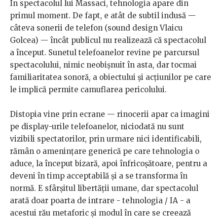
În spectacolul lui Massaci, tehnologia apare din
primul moment. De fapt, e atât de subtil indusă —
câteva sonerii de telefon (sound design Vlaicu
Golcea) — încât publicul nu realizează că spectacolul
a început. Sunetul telefoanelor revine pe parcursul
spectacolului, nimic neobișnuit în asta, dar tocmai
familiaritatea sonoră, a obiectului și acțiunilor pe care
le implică permite camuflarea pericolului.
Distopia vine prin ecrane — rinocerii apar ca imagini
pe display-urile telefoanelor, niciodată nu sunt
vizibili spectatorilor, prin urmare nici identificabili,
rămân o amenințare generică pe care tehnologia o
aduce, la început bizară, apoi înfricoșătoare, pentru a
deveni în timp acceptabilă și a se transforma în
normă. E sfârșitul libertății umane, dar spectacolul
arată doar poarta de intrare - tehnologia / IA - a
acestui rău metaforic și modul în care se creează