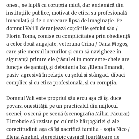
onest, se luptă cu corupția mică, dar endemică din
instituțiile publice, motivat de etica sa profesională
imaculată și de o oarecare lipsă de imaginație. Pe
domnul Vali îl deranjează coțcăriile șefului său /
Florin Toma, comise cu complicitatea prin obediență
a celor două angajate, veterana Crina / Oana Mogoș,
care știe mersul lucrurilor și cum să navigheze în
siguranță printre ele (râsul ei în momente-cheie are
funcție de șantaj), și debutanta Iza /Elena Emandi,
pasiv-agresivă în relație cu șeful și stângaci-dibaci
complice și cu etica profesională, și cu corupția.
Domnul Vali este propriul său erou așa că își duce
povara onestității pe un practicabil din mijlocul
scenei, o scenă pe scenă (scenografia Mihai Păcurar).
El trebuie să reziste pe culmile hârțogăriei și ale
corectitudinii așa că își sacrifică familia - soția Nico /
Elena Anghel, stereotipic casnică (purtătoare de