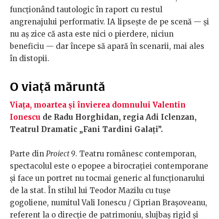
funcționând tautologic în raport cu restul
angrenajului performativ. IA lipsește de pe scenă — și
nu aș zice că asta este nici o pierdere, niciun
beneficiu — dar începe să apară în scenarii, mai ales
în distopii.
O viață măruntă
Viața, moartea și învierea domnului Valentin
Ionescu
de Radu Horghidan, regia Adi Iclenzan,
Teatrul Dramatic „Fani Tardini Galați”.
Parte din
Proiect 9
. Teatru românesc contemporan,
spectacolul este o epopee a birocrației contemporane
și face un portret nu tocmai generic al funcționarului
de la stat. În stilul lui Teodor Mazilu cu tușe
gogoliene, numitul Vali Ionescu / Ciprian Brașoveanu,
referent la o direcție de patrimoniu, slujbaș rigid și