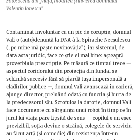
Foto: Scenă din „Viața, moartea și învierea domnului
Valentin Ionescu”
Contaminat involuntar cu un pic de corupție, domnul
Vali o (auto)denunță la DNA à la Spirache Necșulescu
(„pe mine mă paște nevinovăția”), iar sistemul, de
data asta juridic, face ce știe el mai bine: așteaptă
proverbiala prescripție. Pe măsură ce timpul trece —
aspectul coridorului din proiecția din fundal se
schimbă succesiv fără să piardă tușa impersonală a
clădirilor publice —, domnul Vali avansează în carieră,
ajunge director, preluând odată cu funcția și burta de
la predecesorul său. Scrofulos la datorie, domnul Vali
face documente cu sârguința unui robot în timp ce în
jurul lui viața pare lipsită de sens — copilul e un eșec
previzibil, soția devine o străină, colegele de serviciu
au făcut artă (și comedie) din rezistența într-un